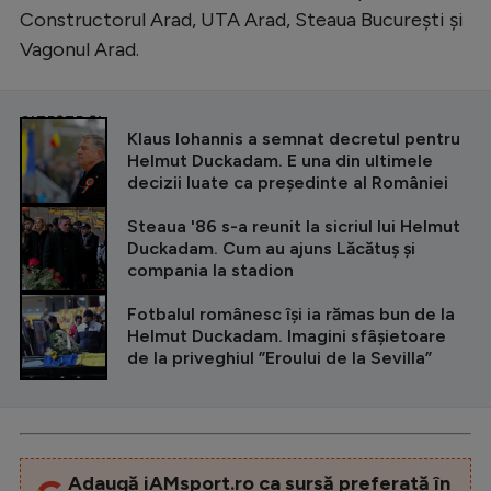
Constructorul Arad, UTA Arad, Steaua București și
Vagonul Arad.
CITEȘTE ȘI
Klaus Iohannis a semnat decretul pentru
Helmut Duckadam. E una din ultimele
decizii luate ca președinte al României
Steaua '86 s-a reunit la sicriul lui Helmut
Duckadam. Cum au ajuns Lăcătuș și
compania la stadion
Fotbalul românesc își ia rămas bun de la
Helmut Duckadam. Imagini sfâșietoare
de la priveghiul ”Eroului de la Sevilla”
Adaugă iAMsport.ro ca sursă preferată în