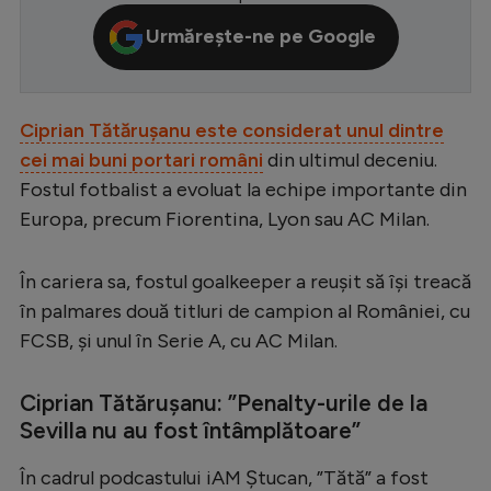
Serie A
Urmărește-ne pe Google
Bundesliga
Ligue 1
Ciprian Tătărușanu este considerat unul dintre
Campionate
cei mai buni portari români
din ultimul deceniu.
Fostul fotbalist a evoluat la echipe importante din
Starurile fotbalului
Europa, precum Fiorentina, Lyon sau AC Milan.
EURO 2024
Stranieri
În cariera sa, fostul goalkeeper a reușit să își treacă
în palmares două titluri de campion al României, cu
Clasamente
FCSB, și unul în Serie A, cu AC Milan.
Ciprian Tătărușanu: ”Penalty-urile de la
Sevilla nu au fost întâmplătoare”
Tenis
Handbal
În cadrul podcastului iAM Ștucan, ”Tătă” a fost