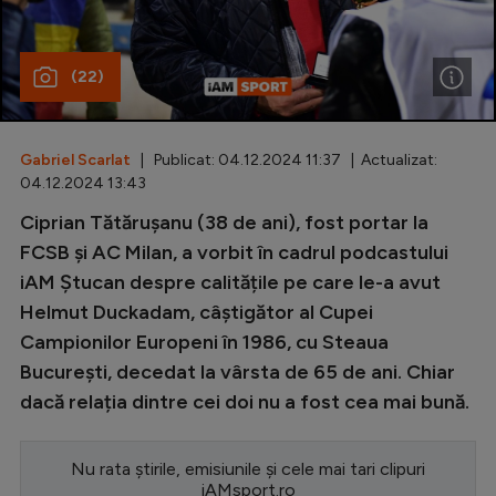
Special
(22)
Diverse
Inedit
Gabriel Scarlat
| Publicat: 04.12.2024 11:37 | Actualizat:
Clasamente
04.12.2024 13:43
Ciprian Tătărușanu (38 de ani), fost portar la
FCSB și AC Milan, a vorbit în cadrul podcastului
iAM Ștucan despre calitățile pe care le-a avut
Champions League
Helmut Duckadam, câștigător al Cupei
Europa League
Campionilor Europeni în 1986, cu Steaua
Conference League
București, decedat la vârsta de 65 de ani. Chiar
dacă relația dintre cei doi nu a fost cea mai bună.
CM 2026
Premier League
Nu rata știrile, emisiunile și cele mai tari clipuri
LaLiga
iAMsport.ro