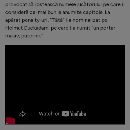
provocat să rostească numele jucătorului pe care îl
Natație
consideră cel mai bun la anumite capitole. La
Formula 1
apărat penalty-uri, ”Tătă” l-a nominalizat pe
Gimnastică
Helmut Duckadam, pe care l-a numit ”un portar
masiv, puternic”
Auto
Rugby
Ciclism
Alte sporturi
JO 2024
JO 2026