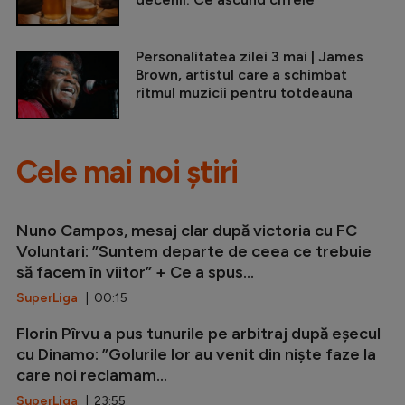
Personalitatea zilei 3 mai | James
Brown, artistul care a schimbat
ritmul muzicii pentru totdeauna
Cele mai noi știri
Nuno Campos, mesaj clar după victoria cu FC
Voluntari: ”Suntem departe de ceea ce trebuie
să facem în viitor” + Ce a spus...
SuperLiga
| 00:15
Florin Pîrvu a pus tunurile pe arbitraj după eșecul
cu Dinamo: ”Golurile lor au venit din niște faze la
care noi reclamam...
SuperLiga
| 23:55