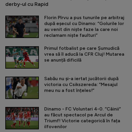
derby-ul cu Rapid
Florin Pîrvu a pus tunurile pe arbitraj
după eșecul cu Dinamo: ”Golurile lor
au venit din niște faze la care noi
reclamam niște faulturi”
Primul fotbalist pe care Șumudică
vrea să îl aducă la CFR Cluj! Mutarea
se anunță dificilă
Sabău nu și-a iertat jucătorii după
victoria cu Csikszereda: ”Mesajul
meu nu a fost înțeles!”
Dinamo - FC Voluntari 4-0. ”Câinii”
au făcut spectacol pe Arcul de
Triumf! Victorie categorică în fața
ilfovenilor