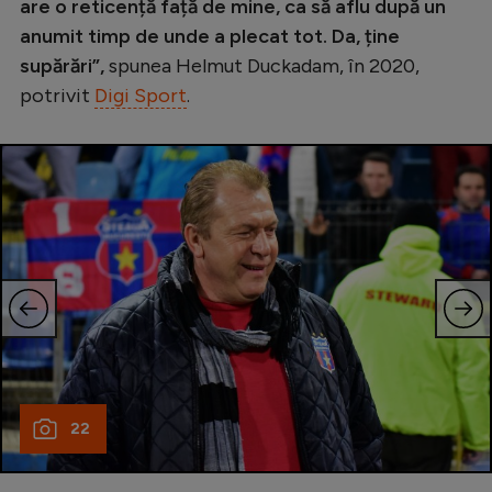
are o reticență față de mine, ca să aflu după un
anumit timp de unde a plecat tot. Da, ține
supărări”,
spunea Helmut Duckadam, în 2020,
potrivit
Digi Sport
.
22