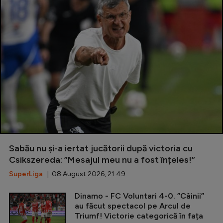
Sabău nu și-a iertat jucătorii după victoria cu
Csikszereda: ”Mesajul meu nu a fost înțeles!”
SuperLiga
| 08 August 2026, 21:49
Dinamo - FC Voluntari 4-0. ”Câinii”
au făcut spectacol pe Arcul de
Triumf! Victorie categorică în fața