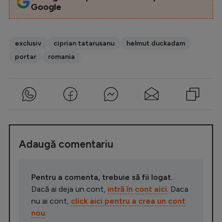
Google
exclusiv
ciprian tatarusanu
helmut duckadam
portar
romania
Adaugă comentariu
Pentru a comenta, trebuie să fii logat.
Dacă ai deja un cont,
intră în cont aici
. Daca
nu ai cont,
click aici pentru a crea un cont
nou
.