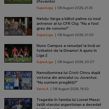
ilfovenilor
SuperLiga
| 08 August 2026, 21:25
Neluțu Varga a bătut palma cu noul
antrenor al lui CFR Cluj: ”Nu a fost
greu de convins!”
SuperLiga
| 08 August 2026, 21:00
Nuno Campos a renunțat la încă un
fotbalist de la Dinamo! A ajuns în
Liga 2
SuperLiga
| 08 August 2026, 20:07
Nemulțumirea lui Cristi Chivu după
victoria din amicalul cu Juventus:
”Nu suntem pregătiți!”
Serie A
| 08 August 2026, 19:20
Tragedie în familia lui Lionel Messi:
tatăl starului argentinian a decedat