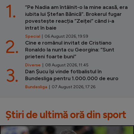
1.
”Pe Nadia am întâlnit-o la mine acasă, era
iubita lui Ștefan Bănică”. Brokerul fugar
povestește reacția ”Zeiței” când i-a
intrat în baie
Special
| 06 August 2026, 19:59
2.
Cine e românul invitat de Cristiano
Ronaldo la nunta cu Georgina: ”Sunt
prieteni foarte buni”
Diverse
| 08 August 2026, 11:45
3.
Dan Șucu își vinde fotbalistul în
Bundesliga pentru 1.000.000 de euro
Bundesliga
| 07 August 2026, 17:26
Știri de ultimă oră din sport