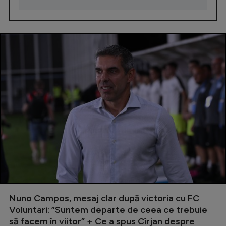
Nuno Campos, mesaj clar după victoria cu FC
Voluntari: ”Suntem departe de ceea ce trebuie
să facem în viitor” + Ce a spus Cîrjan despre