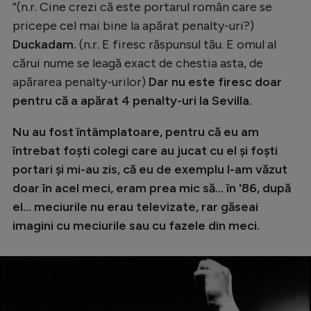
Intră în cont
”(n.r. Cine crezi că este portarul român care se
pricepe cel mai bine la apărat penalty-uri?)
Creează cont
Duckadam.
(n.r. E firesc răspunsul tău. E omul al
cărui nume se leagă exact de chestia asta, de
apărarea penalty-urilor)
Dar nu este firesc doar
pentru că a apărat 4 penalty-uri la Sevilla.
Nu au fost întâmplatoare, pentru că eu am
întrebat foști colegi care au jucat cu el și foști
portari și mi-au zis, că eu de exemplu l-am văzut
doar în acel meci, eram prea mic să... în '86, după
el... meciurile nu erau televizate, rar găseai
imagini cu meciurile sau cu fazele din meci.