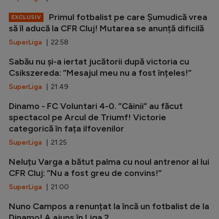
Primul fotbalist pe care Șumudică vrea
EXCLUSIV
să îl aducă la CFR Cluj! Mutarea se anunță dificilă
SuperLiga
| 22:58
Sabău nu și-a iertat jucătorii după victoria cu
Csikszereda: ”Mesajul meu nu a fost înțeles!”
SuperLiga
| 21:49
Dinamo - FC Voluntari 4-0. ”Câinii” au făcut
spectacol pe Arcul de Triumf! Victorie
categorică în fața ilfovenilor
SuperLiga
| 21:25
Neluțu Varga a bătut palma cu noul antrenor al lui
CFR Cluj: ”Nu a fost greu de convins!”
SuperLiga
| 21:00
Nuno Campos a renunțat la încă un fotbalist de la
Dinamo! A ajuns în Liga 2