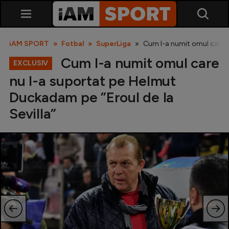
iAM SPORT
Fotbal
SuperLiga
Cum l-a numit omul care n
Cum l-a numit omul care
EXCLUSIV
nu l-a suportat pe Helmut
Duckadam pe ”Eroul de la
Sevilla”
SuperLiga
Liga 2
Cupa României
Echipa Națională
U21
Fotbal feminin