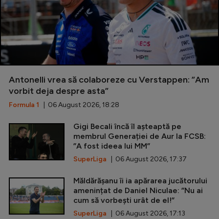
Antonelli vrea să colaboreze cu Verstappen: ”Am
vorbit deja despre asta”
Formula 1
| 06 August 2026, 18:28
Gigi Becali încă îl așteaptă pe
membrul Generației de Aur la FCSB:
”A fost ideea lui MM”
SuperLiga
| 06 August 2026, 17:37
Măldărășanu îi ia apărarea jucătorului
amenințat de Daniel Niculae: ”Nu ai
cum să vorbești urât de el!”
SuperLiga
| 06 August 2026, 17:13