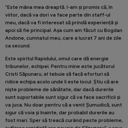
Natație
”Este mâna mea dreaptă. I-am și promis că, în
viitor, dacă va dori va face parte din staff-ul
Formula 1
meu, dacă va fi interesat să prindă experiență și
Gimnastică
apoi să fie principal. Așa cum am făcut cu Bogdan
Auto
Andone, cumnatul meu, care a lucrat 7 ani de zile
ca secund.
Rugby
Este spiritul Rapidului, omul care dă energie
Ciclism
tribunelor, echipei. Pentru mine este jucătorul
Alte sporturi
Cristi Săpunaru, el tebuie să facă eforturi să
JO 2024
ridice echipa acolo unde îi este locul. Știu că are
niște probleme de sănătate, dar dacă durerile
JO 2026
sunt suportabile sunt sigur că va face sacrificii și
va juca. Nu doar pentru că a venit Șumudică, sunt
sigur că voia și înainte, dar probabil durerile au
fost mari. Sper să treacă curând peste probleme,
suflarea rapidistă are nevoie de Săpunaru”
, a spus