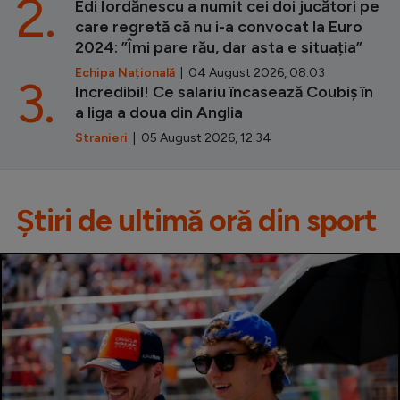
2.
Edi Iordănescu a numit cei doi jucători pe
care regretă că nu i-a convocat la Euro
2024: ”Îmi pare rău, dar asta e situația”
Echipa Națională
| 04 August 2026, 08:03
3.
Incredibil! Ce salariu încasează Coubiș în
a liga a doua din Anglia
Stranieri
| 05 August 2026, 12:34
Știri de ultimă oră din sport