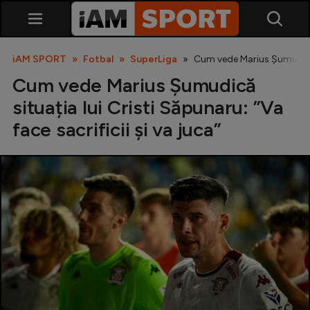
iAM SPORT
Fotbal
SuperLiga
Cum vede Marius Șumudică si
Cum vede Marius Șumudică
situația lui Cristi Săpunaru: ”Va
face sacrificii și va juca”
SuperLiga
Liga 2
Cupa României
Echipa Națională
U21
Fotbal feminin