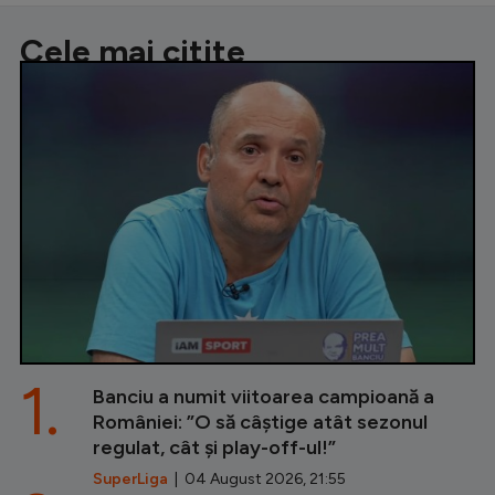
Cele mai citite
1.
Banciu a numit viitoarea campioană a
României: ”O să câștige atât sezonul
regulat, cât și play-off-ul!”
SuperLiga
| 04 August 2026, 21:55