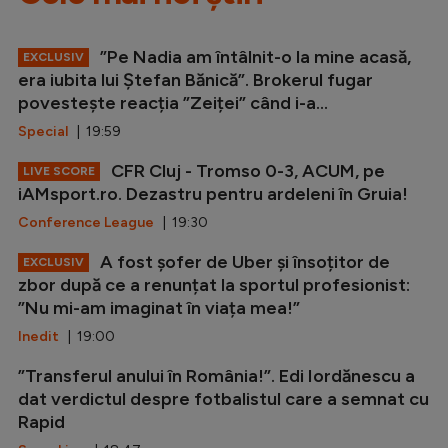
”Pe Nadia am întâlnit-o la mine acasă,
EXCLUSIV
era iubita lui Ștefan Bănică”. Brokerul fugar
povestește reacția ”Zeiței” când i-a...
Special
| 19:59
CFR Cluj - Tromso 0-3, ACUM, pe
LIVE SCORE
iAMsport.ro. Dezastru pentru ardeleni în Gruia!
Conference League
| 19:30
A fost șofer de Uber și însoțitor de
EXCLUSIV
zbor după ce a renunțat la sportul profesionist:
”Nu mi-am imaginat în viața mea!”
Inedit
| 19:00
”Transferul anului în România!”. Edi Iordănescu a
dat verdictul despre fotbalistul care a semnat cu
Rapid