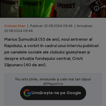
Special
Diverse
Inedit
Cristian Stan
| Publicat: 22.08.2024 09:46 | Actualizat:
22.08.2024 09:46
Clasamente
Marius Șumudică (53 de ani), noul antrenor al
Rapidului, a vorbit în cadrul unui interviu publicat
pe canalele sociale ale clubului giuleștean și
despre situația fundașului central, Cristi
Champions League
Săpunaru (40 de ani).
Europa League
Conference League
Nu rata știrile, emisiunile și cele mai tari clipuri
iAMsport.ro
CM 2026
Urmărește-ne pe Google
Premier League
LaLiga