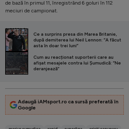
de bază în primul 11, înregistrând 6 goluri în 112
meciuri de campionat.
CITEȘTE ȘI
Ce a surprins presa din Marea Britanie,
după demiterea lui Neil Lennon: ”A făcut
asta în doar trei luni”
Cum au reacționat suporterii care au
afișat mesajele contra lui Șumudică: ”Ne
deranjează”
Adaugă iAMsport.ro ca sursă preferată în
Google
marius sumudica
rapid
superliga
cristi sapunaru