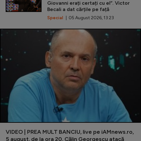
Giovanni erați certați cu el”. Victor
Becali a dat cărțile pe față
Special
| 05 August 2026, 13:23
VIDEO | PREA MULT BANCIU, live pe iAMnews.ro,
5 august, de la ora 20. Călin Georgescu atacă