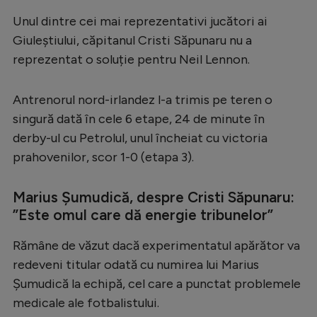
Serie A
Unul dintre cei mai reprezentativi jucători ai
Giuleștiului, căpitanul Cristi Săpunaru nu a
Bundesliga
reprezentat o soluție pentru Neil Lennon.
Ligue 1
Campionate
Antrenorul nord-irlandez l-a trimis pe teren o
singură dată în cele 6 etape, 24 de minute în
Starurile fotbalului
derby-ul cu Petrolul, unul încheiat cu victoria
EURO 2024
prahovenilor, scor 1-0 (etapa 3).
Stranieri
Marius Șumudică, despre Cristi Săpunaru:
Clasamente
”Este omul care dă energie tribunelor”
Rămâne de văzut dacă experimentatul apărător va
redeveni titular odată cu numirea lui Marius
Tenis
Șumudică la echipă, cel care a punctat problemele
medicale ale fotbalistului.
Handbal