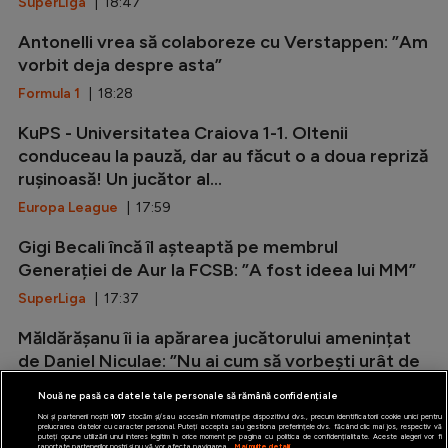
SuperLiga
| 18:47
Antonelli vrea să colaboreze cu Verstappen: ”Am
vorbit deja despre asta”
Formula 1
| 18:28
KuPS - Universitatea Craiova 1-1. Oltenii
conduceau la pauză, dar au făcut o a doua repriză
rușinoasă! Un jucător al...
Europa League
| 17:59
Gigi Becali încă îl așteaptă pe membrul
Generației de Aur la FCSB: ”A fost ideea lui MM”
SuperLiga
| 17:37
Măldărășanu îi ia apărarea jucătorului amenințat
de Daniel Niculae: ”Nu ai cum să vorbești urât de
el!”
Nouă ne pasă ca datele tale personale să rămână confidențiale
SuperLiga
| 17:13
Noi și partenerii noștri
1017
stocăm și/sau accesăm informații pe dispozitivul dvs., precum identificatorii cookie unici pentru
prelucrarea datelor cu caracter personal. Puteți accepta sau gestiona preferințele dvs. făcând clic mai jos, respectiv vă
puteți opune utilizării unui interes legitim în orice moment pe pagina cu politica de confidențialitate. Aceste alegeri vor fi
raportate partenerilor noștri și nu vă vor afecta navigarea.
Mai multe detalii