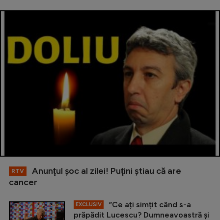
Anunţul şoc al zilei! Puţini ştiau că are
RTV
cancer
”Ce ați simțit când s-a
EXCLUSIV
prăpădit Lucescu? Dumneavoastră și