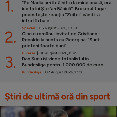
1.
”Pe Nadia am întâlnit-o la mine acasă, era
iubita lui Ștefan Bănică”. Brokerul fugar
povestește reacția ”Zeiței” când i-a
intrat în baie
Special
| 06 August 2026, 19:59
2.
Cine e românul invitat de Cristiano
Ronaldo la nunta cu Georgina: ”Sunt
prieteni foarte buni”
Diverse
| 08 August 2026, 11:45
3.
Dan Șucu își vinde fotbalistul în
Bundesliga pentru 1.000.000 de euro
Bundesliga
| 07 August 2026, 17:26
Știri de ultimă oră din sport