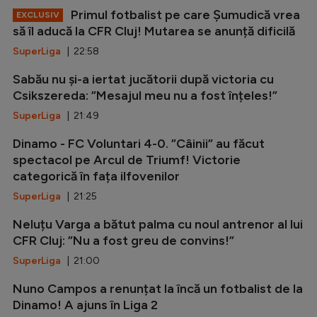
Primul fotbalist pe care Șumudică vrea
EXCLUSIV
să îl aducă la CFR Cluj! Mutarea se anunță dificilă
SuperLiga
| 22:58
Sabău nu și-a iertat jucătorii după victoria cu
Csikszereda: ”Mesajul meu nu a fost înțeles!”
SuperLiga
| 21:49
Dinamo - FC Voluntari 4-0. ”Câinii” au făcut
spectacol pe Arcul de Triumf! Victorie
categorică în fața ilfovenilor
SuperLiga
| 21:25
Neluțu Varga a bătut palma cu noul antrenor al lui
CFR Cluj: ”Nu a fost greu de convins!”
SuperLiga
| 21:00
Nuno Campos a renunțat la încă un fotbalist de la
Dinamo! A ajuns în Liga 2