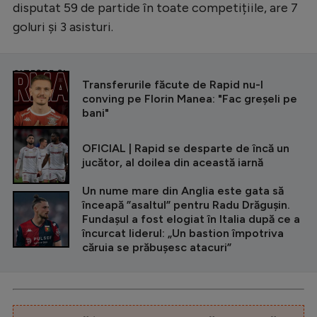
disputat 59 de partide în toate competițiile, are 7
goluri și 3 asisturi.
CITEȘTE ȘI
Transferurile făcute de Rapid nu-l
conving pe Florin Manea: "Fac greșeli pe
bani"
OFICIAL | Rapid se desparte de încă un
jucător, al doilea din această iarnă
Un nume mare din Anglia este gata să
înceapă ”asaltul” pentru Radu Drăgușin.
Fundașul a fost elogiat în Italia după ce a
încurcat liderul: „Un bastion împotriva
căruia se prăbușesc atacuri”