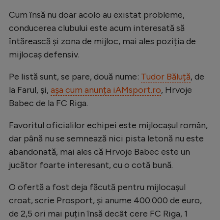
Natație
Cum însă nu doar acolo au existat probleme,
conducerea clubului este acum interesată să
Formula 1
întărească și zona de mijloc, mai ales poziția de
Gimnastică
mijlocaș defensiv.
Auto
Pe listă sunt, se pare, două nume:
Tudor Băluță
, de
Rugby
la Farul, și,
așa cum anunța iAMsport.ro
, Hrvoje
Ciclism
Babec de la FC Riga.
Alte sporturi
Favoritul oficialilor echipei este mijlocașul român,
JO 2024
dar până nu se semnează nici pista letonă nu este
abandonată, mai ales că Hrvoje Babec este un
JO 2026
jucător foarte interesant, cu o cotă bună.
O ofertă a fost deja făcută pentru mijlocașul
croat, scrie Prosport, și anume 400.000 de euro,
de 2,5 ori mai puțin însă decât cere FC Riga, 1