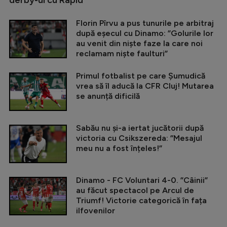
derby-ul cu Rapid
Florin Pîrvu a pus tunurile pe arbitraj
după eșecul cu Dinamo: ”Golurile lor
au venit din niște faze la care noi
reclamam niște faulturi”
Primul fotbalist pe care Șumudică
vrea să îl aducă la CFR Cluj! Mutarea
se anunță dificilă
Sabău nu și-a iertat jucătorii după
victoria cu Csikszereda: ”Mesajul
meu nu a fost înțeles!”
Dinamo - FC Voluntari 4-0. ”Câinii”
au făcut spectacol pe Arcul de
Triumf! Victorie categorică în fața
ilfovenilor