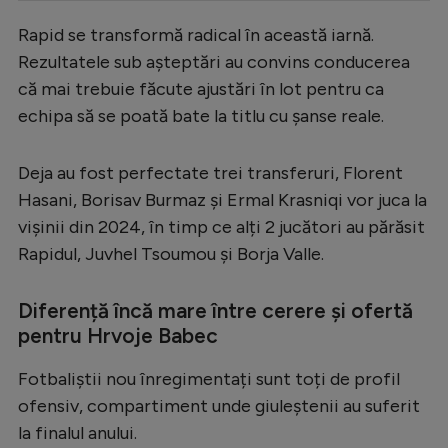
Serie A
Rapid se transformă radical în această iarnă.
Rezultatele sub așteptări au convins conducerea
Bundesliga
că mai trebuie făcute ajustări în lot pentru ca
Ligue 1
echipa să se poată bate la titlu cu șanse reale.
Campionate
Deja au fost perfectate trei transferuri, Florent
Starurile fotbalului
Hasani, Borisav Burmaz și Ermal Krasniqi vor juca la
EURO 2024
vișinii din 2024, în timp ce alți 2 jucători au părăsit
Stranieri
Rapidul, Juvhel Tsoumou și Borja Valle.
Clasamente
Diferență încă mare între cerere și ofertă
pentru Hrvoje Babec
Fotbaliștii nou înregimentați sunt toți de profil
Tenis
ofensiv, compartiment unde giuleștenii au suferit
Handbal
la finalul anului.