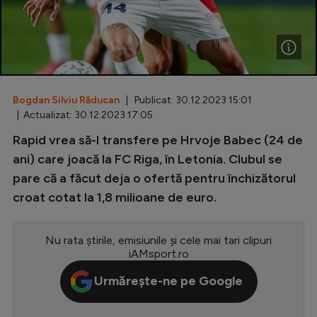
Special
Diverse
Inedit
Bogdan Silviu Răducan
| Publicat: 30.12.2023 15:01
Clasamente
| Actualizat: 30.12.2023 17:05
Rapid vrea să-l transfere pe Hrvoje Babec (24 de
ani) care joacă la FC Riga, în Letonia. Clubul se
pare că a făcut deja o ofertă pentru închizătorul
Champions League
croat cotat la 1,8 milioane de euro.
Europa League
Conference League
Nu rata știrile, emisiunile și cele mai tari clipuri
iAMsport.ro
CM 2026
Urmărește-ne pe Google
Premier League
LaLiga