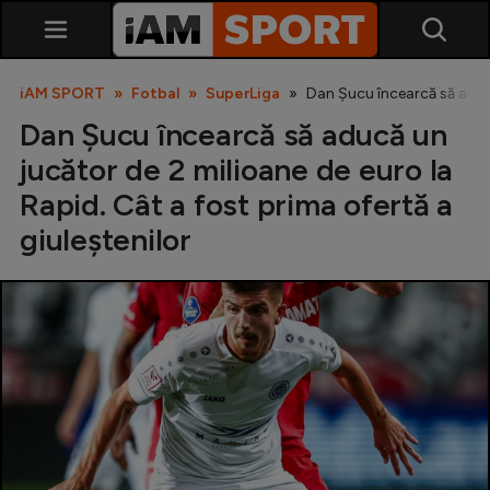
iAM SPORT
Fotbal
SuperLiga
Dan Șucu încearcă să aducă
Dan Șucu încearcă să aducă un
jucător de 2 milioane de euro la
Rapid. Cât a fost prima ofertă a
giuleștenilor
SuperLiga
Liga 2
Cupa României
Echipa Națională
U21
Fotbal feminin