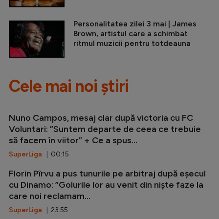
Personalitatea zilei 3 mai | James
Brown, artistul care a schimbat
ritmul muzicii pentru totdeauna
Cele mai noi știri
Nuno Campos, mesaj clar după victoria cu FC
Voluntari: ”Suntem departe de ceea ce trebuie
să facem în viitor” + Ce a spus...
SuperLiga
| 00:15
Florin Pîrvu a pus tunurile pe arbitraj după eșecul
cu Dinamo: ”Golurile lor au venit din niște faze la
care noi reclamam...
SuperLiga
| 23:55