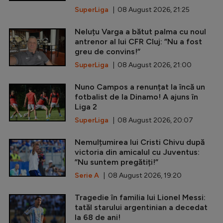
SuperLiga
| 08 August 2026, 21:25
Neluțu Varga a bătut palma cu noul
antrenor al lui CFR Cluj: ”Nu a fost
greu de convins!”
SuperLiga
| 08 August 2026, 21:00
Nuno Campos a renunțat la încă un
fotbalist de la Dinamo! A ajuns în
Liga 2
SuperLiga
| 08 August 2026, 20:07
Nemulțumirea lui Cristi Chivu după
victoria din amicalul cu Juventus:
”Nu suntem pregătiți!”
Serie A
| 08 August 2026, 19:20
Tragedie în familia lui Lionel Messi:
tatăl starului argentinian a decedat
la 68 de ani!