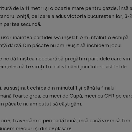
itură de la 11 metri și o ocazie mare pentru gazde, însă 
xandru Ioniță, cel care a adus victoria bucureștenilor, 3-2
în partea secundă.
șor înaintea partidei s-a înșelat. Am întâlnit o echipă
nță dârză. Din păcate nu am reușit să închidem jocul.
e ne dă liniștea necesară să pregătim partidele care vin
înțeles că te simți fotbalist când joci într-o astfel de
 au susținut echipa din minutul 1 și până la finalul
mână foarte grea, cu meci de Cupă, meci cu CFR pe care
 din păcate nu am putut să câștigăm.
torie, traversăm o perioadă bună, însă dacă vrem să fim 
aducem meciuri și din deplasare.