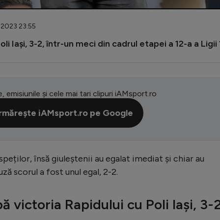
.2023 23:55
 Iași, 3-2, într-un meci din cadrul etapei a 12-a a Ligii 
e, emisiunile și cele mai tari clipuri iAMsport.ro
rmărește iAMsport.ro pe Google
peților, însă giuleștenii au egalat imediat și chiar au
ză scorul a fost unul egal, 2-2.
ă victoria Rapidului cu Poli Iași, 3-