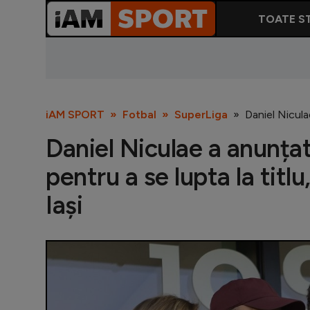
TOATE ST
iAM SPORT
Fotbal
SuperLiga
Daniel Nicula
Daniel Niculae a anunța
pentru a se lupta la titl
Iași