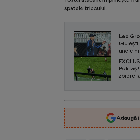
spatele tricoului.
CITEȘTE ȘI
Leo Gro
Giulești,
unele 
EXCLUSIV
Poli Iași
zbiere l
Adaugă i