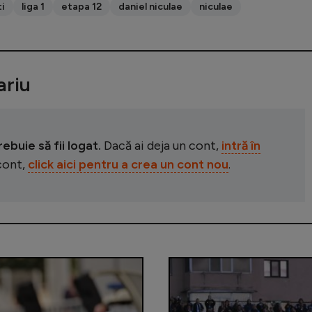
ti
liga 1
etapa 12
daniel niculae
niculae
riu
buie să fii logat.
Dacă ai deja un cont,
intră în
 cont,
click aici pentru a crea un cont nou
.