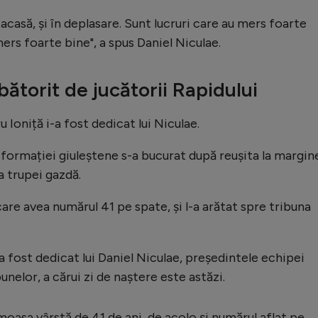
casă, și în deplasare. Sunt lucruri care au mers foarte
 mers foarte bine", a spus Daniel Niculae.
bătorit de jucătorii Rapidului
Ioniță i-a fost dedicat lui Niculae.
 formației giuleștene s-a bucurat după reușita la margin
a trupei gazdă.
 care avea numărul 41 pe spate, și l-a arătat spre tribuna
-a fost dedicat lui Daniel Niculae, președintele echipei
unelor, a cărui zi de naștere este astăzi.
oasa vârstă de 41 de ani, de acolo și numărul aflat pe