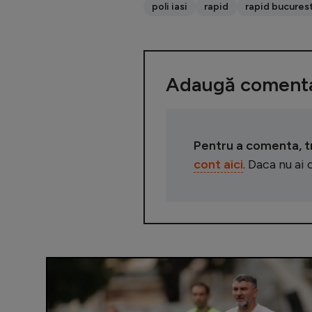
poli iasi
rapid
rapid bucures
Adaugă comenta
Pentru a comenta, tre
cont aici
. Daca nu ai