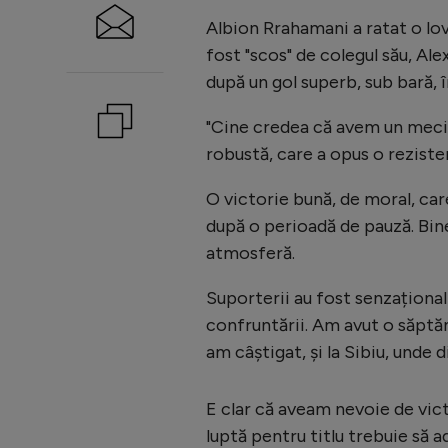
Albion Rrahamani a ratat o lov
fost "scos" de colegul său, Ale
după un gol superb, sub bară, 
"Cine credea că avem un meci u
robustă, care a opus o reziste
O victorie bună, de moral, car
după o perioadă de pauză. Bine
atmosferă.
Suporterii au fost senzaționali,
confruntării. Am avut o săptă
am câștigat, și la Sibiu, unde
E clar că aveam nevoie de vic
luptă pentru titlu trebuie să 