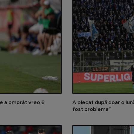
are a omorât vreo 6
A plecat după doar o lună
fost problema”
Nici Pintilii și Charalambous nu îl