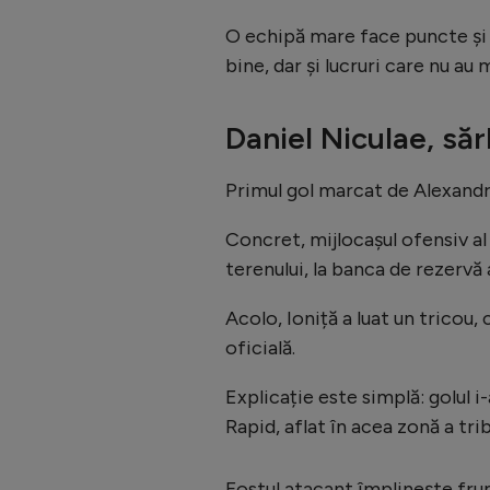
O echipă mare face puncte și a
bine, dar și lucruri care nu au
Daniel Niculae, săr
Primul gol marcat de Alexandru 
Concret, mijlocașul ofensiv al
terenului, la banca de rezervă 
Acolo, Ioniță a luat un tricou,
oficială.
Explicație este simplă: golul i
Rapid, aflat în acea zonă a trib
Fostul atacant împlinește frum