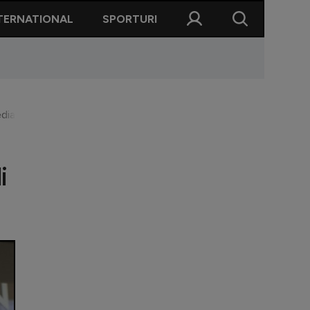
TERNATIONAL
SPORTURI
diat după victoria cu Poli Iași
i