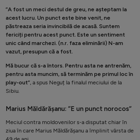
Natație
”A fost un meci destul de greu, ne așteptam la
acest lucru. Un punct este bine venit, ne
Formula 1
păstreaza seria invincibilă de acasă. Suntem
Gimnastică
fericiți pentru acest punct. Este un sentiment
Auto
unic când marchezi. (n.r. faza eliminării) N-am
vazut, presupun că a fost.
Rugby
Ciclism
Mă bucur că s-a întors. Pentru asta ne antrenăm,
pentru asta muncim, să terminăm pe primul loc în
Alte sporturi
play-out”
, a spus Neguț la finalul meciului de la
JO 2024
Sibiu.
JO 2026
Marius Măldărășanu: ”E un punct norocos”
Meciul contra moldovenilor s-a disputat chiar în
ziua în care Marius Măldărășanu a împlinit vârsta de
49 de ani.