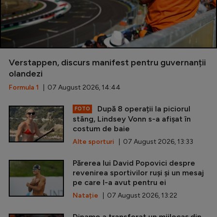
Verstappen, discurs manifest pentru guvernanții
olandezi
Formula 1
| 07 August 2026, 14:44
După 8 operații la piciorul
FOTO
stâng, Lindsey Vonn s-a afișat în
costum de baie
Alte sporturi
| 07 August 2026, 13:33
Părerea lui David Popovici despre
revenirea sportivilor ruși și un mesaj
pe care l-a avut pentru ei
Natație
| 07 August 2026, 13:22
Dinamo a transferat un mijlocaș din