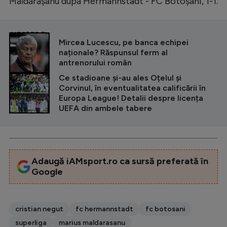
Măldărășanu după Hermannstadt - FC Botoșani, 1-1.
CITEȘTE ȘI
Mircea Lucescu, pe banca echipei
naționale? Răspunsul ferm al
antrenorului român
Ce stadioane și-au ales Oțelul și
Corvinul, în eventualitatea calificării în
Europa League! Detalii despre licența
UEFA din ambele tabere
Adaugă iAMsport.ro ca sursă preferată în
Google
cristian negut
fc hermannstadt
fc botosani
superliga
marius maldarasanu