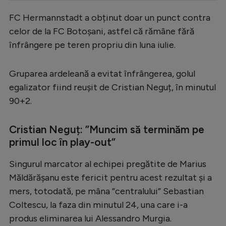
Serie A
FC Hermannstadt a obținut doar un punct contra
celor de la FC Botoșani, astfel că rămâne fără
Bundesliga
înfrângere pe teren propriu din luna iulie.
Ligue 1
Campionate
Gruparea ardeleană a evitat înfrângerea, golul
egalizator fiind reușit de Cristian Neguț, în minutul
Starurile fotbalului
90+2.
EURO 2024
Stranieri
Cristian Neguț: ”Muncim să terminăm pe
primul loc în play-out”
Clasamente
Singurul marcator al echipei pregătite de Marius
Măldărășanu este fericit pentru acest rezultat și a
mers, totodată, pe mâna ”centralului” Sebastian
Tenis
Coltescu, la faza din minutul 24, una care i-a
Handbal
produs eliminarea lui Alessandro Murgia.