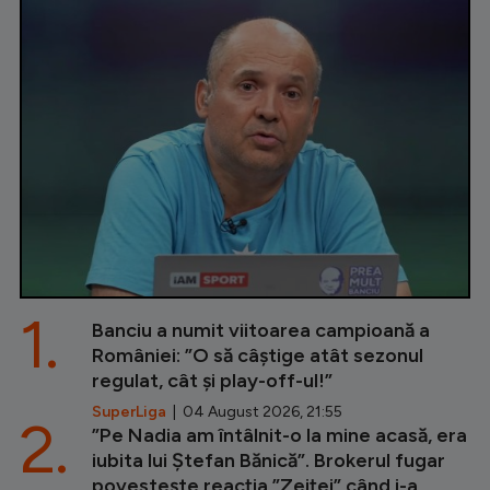
1.
Banciu a numit viitoarea campioană a
României: ”O să câștige atât sezonul
regulat, cât și play-off-ul!”
SuperLiga
| 04 August 2026, 21:55
2.
”Pe Nadia am întâlnit-o la mine acasă, era
iubita lui Ștefan Bănică”. Brokerul fugar
povestește reacția ”Zeiței” când i-a