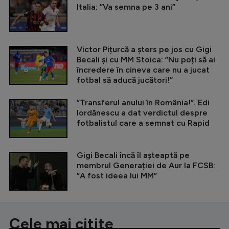
Italia: ”Va semna pe 3 ani”
Victor Pițurcă a șters pe jos cu Gigi
Becali și cu MM Stoica: ”Nu poți să ai
încredere în cineva care nu a jucat
fotbal să aducă jucători!”
”Transferul anului în România!”. Edi
Iordănescu a dat verdictul despre
fotbalistul care a semnat cu Rapid
Gigi Becali încă îl așteaptă pe
membrul Generației de Aur la FCSB:
”A fost ideea lui MM”
Cele mai citite