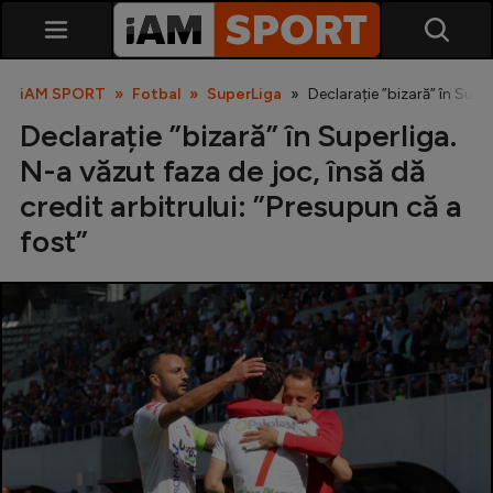
iAM SPORT
Fotbal
SuperLiga
Declarație ”bizară” în Super
Declarație ”bizară” în Superliga.
N-a văzut faza de joc, însă dă
credit arbitrului: ”Presupun că a
fost”
SuperLiga
Liga 2
Cupa României
Echipa Națională
U21
Fotbal feminin