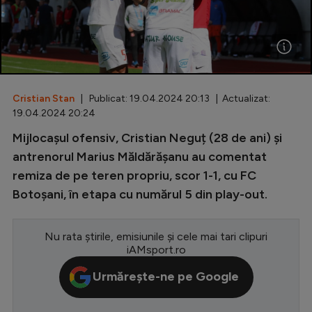
Special
Diverse
Inedit
Cristian Stan
| Publicat: 19.04.2024 20:13 | Actualizat:
Clasamente
19.04.2024 20:24
Mijlocașul ofensiv, Cristian Neguț (28 de ani) și
antrenorul Marius Măldărășanu au comentat
remiza de pe teren propriu, scor 1-1, cu FC
Champions League
Botoșani, în etapa cu numărul 5 din play-out.
Europa League
Conference League
Nu rata știrile, emisiunile și cele mai tari clipuri
iAMsport.ro
CM 2026
Urmărește-ne pe Google
Premier League
LaLiga