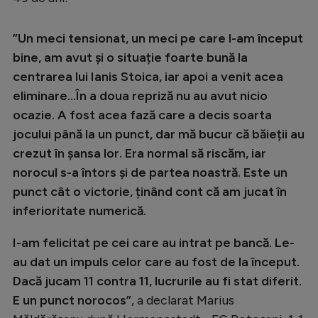
Intră în cont
Creează cont
”Un meci tensionat, un meci pe care l-am început
bine, am avut și o situație foarte bună la
centrarea lui Ianis Stoica, iar apoi a venit acea
eliminare...În a doua repriză nu au avut nicio
ocazie. A fost acea fază care a decis soarta
jocului până la un punct, dar mă bucur că băieții au
crezut în șansa lor. Era normal să riscăm, iar
norocul s-a întors și de partea noastră. Este un
punct cât o victorie, ținând cont că am jucat în
inferioritate numerică.
I-am felicitat pe cei care au intrat pe bancă. Le-
au dat un impuls celor care au fost de la început.
Dacă jucam 11 contra 11, lucrurile au fi stat diferit.
E un punct norocos”
, a declarat Marius