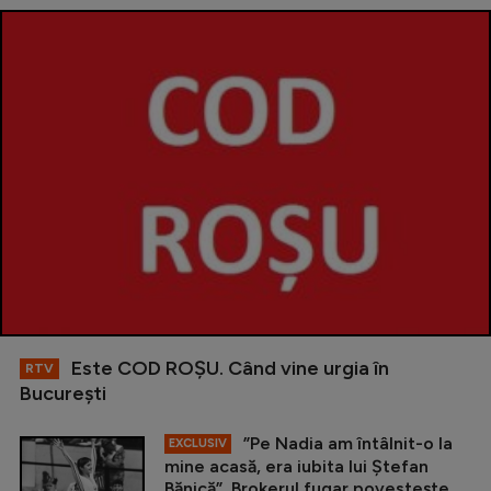
Este COD ROŞU. Când vine urgia în
RTV
Bucureşti
”Pe Nadia am întâlnit-o la
EXCLUSIV
mine acasă, era iubita lui Ștefan
Bănică”. Brokerul fugar povestește