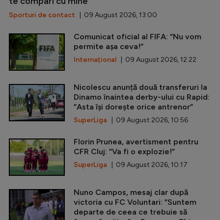
te compari cu mine”
Sporturi de contact
| 09 August 2026, 13:00
Comunicat oficial al FIFA: ”Nu vom
permite așa ceva!”
Internațional
| 09 August 2026, 12:22
Nicolescu anunță două transferuri la
Dinamo înaintea derby-ului cu Rapid:
”Asta își dorește orice antrenor”
SuperLiga
| 09 August 2026, 10:56
Florin Prunea, avertisment pentru
CFR Cluj: ”Va fi o explozie!”
SuperLiga
| 09 August 2026, 10:17
Nuno Campos, mesaj clar după
victoria cu FC Voluntari: ”Suntem
departe de ceea ce trebuie să