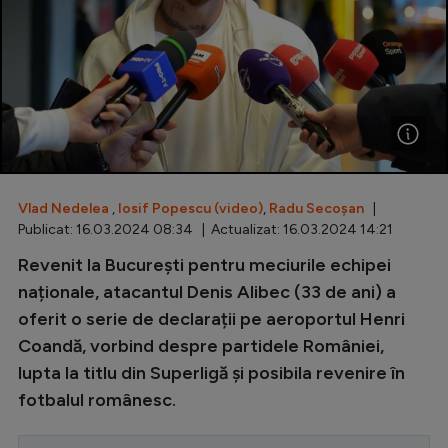
Special
Diverse
Inedit
Clasamente
Vlad Nedelea
,
Iosif Popescu (video)
,
Radu Secoșan
|
Publicat: 16.03.2024 08:34 | Actualizat: 16.03.2024 14:21
Champions League
Revenit la București pentru meciurile echipei
naționale, atacantul Denis Alibec (33 de ani) a
Europa League
oferit o serie de declarații pe aeroportul Henri
Conference League
Coandă, vorbind despre partidele României,
CM 2026
lupta la titlu din Superligă și posibila revenire în
fotbalul românesc.
Premier League
LaLiga