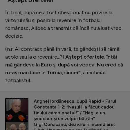
În final, după ce a fost chestionat cu privire la
viitorul său și posibila revenire în fotbalul
românesc, Alibec a transmis că încă nu a luat vreo
decizie.
(n.r. Ai contract până în vară, te gândești să rămâi
acolo sau la o revenire...?)
Aștept ofertele, întâi
mă gândesc la Euro și după voi vedea. Nu cred că
m-aș mai duce în Turcia, sincer
”, a încheiat
fotbalistul.
CITEȘTE ȘI
Anghel Iordănescu, după Rapid - Farul
Constanța 1-2: ”Nașul i-a făcut cadou
finului campionatul!” / ”Hagi e un
șmecher și un vulpoi bătrân”
Gigi Corsicanu, dezvăluiri incendiare: