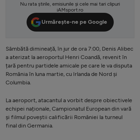
Nu rata știrile, emisiunile și cele mai tari clipuri
Serie A
iAMsport.ro
Bundesliga
Urmărește-ne pe Google
Ligue 1
Campionate
Sâmbătă dimineață, în jur de ora 7:00, Denis Alibec
Starurile fotbalului
a aterizat la aeroportul Henri Coandă, revenit în
țară pentru partidele amicale pe care le va disputa
EURO 2024
România în luna martie, cu Irlanda de Nord și
Stranieri
Columbia.
Clasamente
La aeroport, atacantul a vorbit despre obiectivele
echipei naționale, Campionatul European din vară
și filmul poveștii calificării României la turneul
Tenis
final din Germania.
Handbal