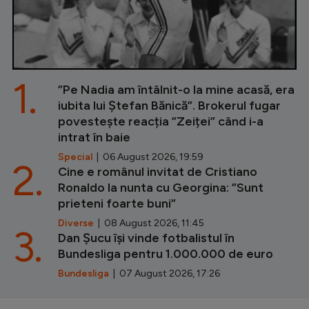
1.
”Pe Nadia am întâlnit-o la mine acasă, era
iubita lui Ștefan Bănică”. Brokerul fugar
povestește reacția ”Zeiței” când i-a
intrat în baie
Special
| 06 August 2026, 19:59
2.
Cine e românul invitat de Cristiano
Ronaldo la nunta cu Georgina: ”Sunt
prieteni foarte buni”
Diverse
| 08 August 2026, 11:45
3.
Dan Șucu își vinde fotbalistul în
Bundesliga pentru 1.000.000 de euro
Bundesliga
| 07 August 2026, 17:26