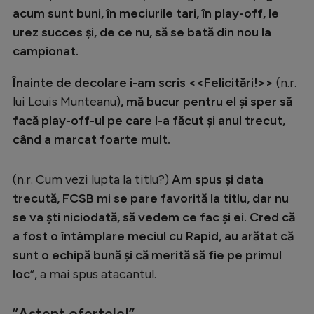
acum sunt buni, în meciurile tari, în play-off, le
urez succes și, de ce nu, să se bată din nou la
campionat.
Înainte de decolare i-am scris <<Felicitări!>>
(n.r.
lui Louis Munteanu)
, mă bucur pentru el și sper să
facă play-off-ul pe care l-a făcut și anul trecut,
când a marcat foarte mult.
(n.r. Cum vezi lupta la titlu?)
Am spus și data
trecută, FCSB mi se pare favorită la titlu, dar nu
se va ști niciodată, să vedem ce fac și ei. Cred că
a fost o întâmplare meciul cu Rapid, au arătat că
sunt o echipă bună și că merită să fie pe primul
loc
”, a mai spus atacantul.
”Aștept ofertele!”