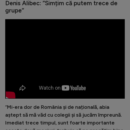
Denis Alibec: ”Simțim că putem trece de
Natație
grupe”
Formula 1
Gimnastică
Auto
Rugby
Ciclism
Alte sporturi
JO 2024
JO 2026
”
Mi-era dor de România și de națională, abia
aștept să mă văd cu colegii și să jucăm împreună.
Imediat trece timpul, sunt foarte importante