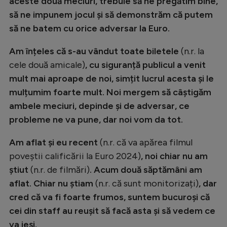
Intră în cont
aceste două meciuri, trebuie să ne pregătim bine,
să ne impunem jocul și să demonstrăm că putem
Creează cont
să ne batem cu orice adversar la Euro.
Am înțeles că s-au vândut toate biletele
(n.r. la
cele două amicale)
, cu siguranță publicul a venit
mult mai aproape de noi, simțit lucrul acesta și le
mulțumim foarte mult. Noi mergem să câștigăm
ambele meciuri, depinde și de adversar, ce
probleme ne va pune, dar noi vom da tot.
Am aflat și eu recent
(n.r. că va apărea filmul
poveștii calificării la Euro 2024)
, noi chiar nu am
știut
(n.r. de filmări)
. Acum două săptămâni am
aflat. Chiar nu știam
(n.r. că sunt monitorizați)
, dar
cred că va fi foarte frumos, suntem bucuroși că
cei din staff au reușit să facă asta și să vedem ce
va ieși.