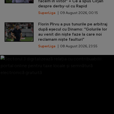
facem în viitor” + Ce a spus Cîrjan
despre derby-ul cu Rapid
SuperLiga
| 09 August 2026, 00:15
Florin Pîrvu a pus tunurile pe arbitraj
după eșecul cu Dinamo: ”Golurile lor
au venit din niște faze la care noi
reclamam niște faulturi”
SuperLiga
| 08 August 2026, 23:55