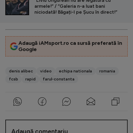
”Liviu Ungurean nu are legătură cu
armele!” / ”Galeria n-a luat bani
niciodată! Băgați-l pe Șucu în direct!”
Adaugă iAMsport.ro ca sursă preferată în
Google
denis alibec
video
echipa nationala
romania
fcsb
rapid
farul-constanta
Adaugă comentariu