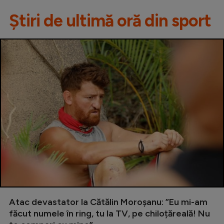
Știri de ultimă oră din sport
Atac devastator la Cătălin Moroșanu: ”Eu mi-am
făcut numele în ring, tu la TV, pe chiloțăreală! Nu