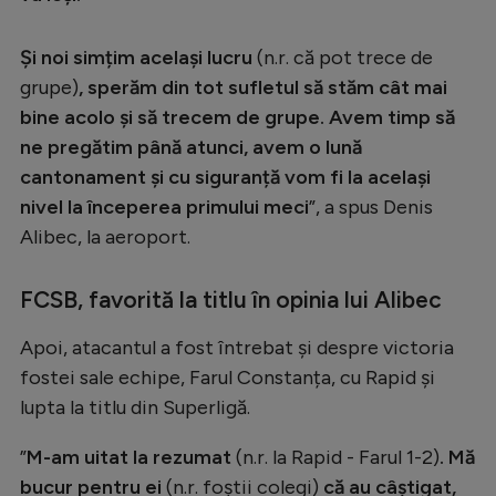
Și noi simțim același lucru
(n.r. că pot trece de
grupe)
, sperăm din tot sufletul să stăm cât mai
bine acolo și să trecem de grupe. Avem timp să
ne pregătim până atunci, avem o lună
cantonament și cu siguranță vom fi la același
nivel la începerea primului meci
”, a spus Denis
Alibec, la aeroport.
FCSB, favorită la titlu în opinia lui Alibec
Apoi, atacantul a fost întrebat și despre victoria
fostei sale echipe, Farul Constanța, cu Rapid și
lupta la titlu din Superligă.
”
M-am uitat la rezumat
(n.r. la Rapid - Farul 1-2)
. Mă
bucur pentru ei
(n.r. foștii colegi)
că au câștigat,