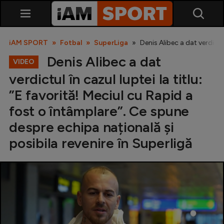
iAM SPORT
Fotbal
SuperLiga
Denis Alibec a dat verdictul
Denis Alibec a dat
VIDEO
verdictul în cazul luptei la titlu:
”E favorită! Meciul cu Rapid a
fost o întâmplare”. Ce spune
despre echipa națională și
SuperLiga
posibila revenire în Superligă
Liga 2
Cupa României
Echipa Națională
U21
Fotbal feminin