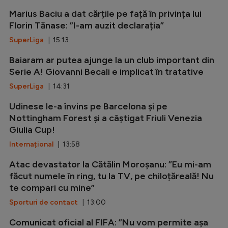
Marius Baciu a dat cărțile pe față în privința lui
Florin Tănase: ”I-am auzit declarația”
SuperLiga
| 15:13
Baiaram ar putea ajunge la un club important din
Serie A! Giovanni Becali e implicat în tratative
SuperLiga
| 14:31
Udinese le-a învins pe Barcelona și pe
Nottingham Forest și a câștigat Friuli Venezia
Giulia Cup!
Internațional
| 13:58
Atac devastator la Cătălin Moroșanu: ”Eu mi-am
făcut numele în ring, tu la TV, pe chiloțăreală! Nu
te compari cu mine”
Sporturi de contact
| 13:00
Comunicat oficial al FIFA: ”Nu vom permite așa