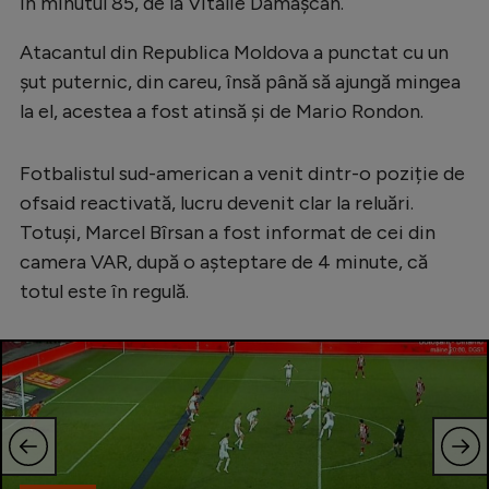
Intră în cont
în minutul 85, de la Vitalie Damașcan.
Creează cont
Atacantul din Republica Moldova a punctat cu un
șut puternic, din careu, însă până să ajungă mingea
la el, acestea a fost atinsă și de Mario Rondon.
Fotbalistul sud-american a venit dintr-o poziție de
ofsaid reactivată, lucru devenit clar la reluări.
Totuși, Marcel Bîrsan a fost informat de cei din
camera VAR, după o așteptare de 4 minute, că
totul este în regulă.