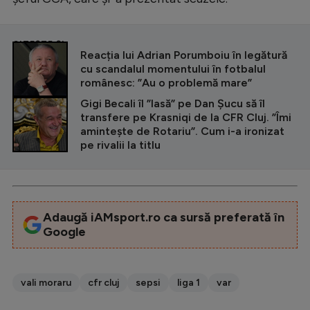
CITEȘTE ȘI
Reacția lui Adrian Porumboiu în legătură
cu scandalul momentului în fotbalul
românesc: ”Au o problemă mare”
Gigi Becali îl ”lasă” pe Dan Șucu să îl
transfere pe Krasniqi de la CFR Cluj. ”Îmi
amintește de Rotariu”. Cum i-a ironizat
pe rivalii la titlu
Adaugă iAMsport.ro ca sursă preferată în
Google
vali moraru
cfr cluj
sepsi
liga 1
var