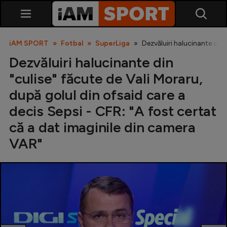
iAM SPORT
Fotbal
SuperLiga
Dezvăluiri halucinante din 
Dezvăluiri halucinante din
"culise" făcute de Vali Moraru,
după golul din ofsaid care a
decis Sepsi - CFR: "A fost certat
că a dat imaginile din camera
SuperLiga
VAR"
Liga 2
Cupa României
Echipa Națională
U21
Fotbal feminin