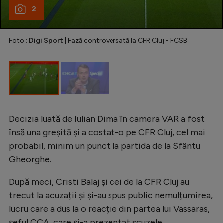
2
Foto :
Digi Sport
| Fază controversată la CFR Cluj - FCSB
Decizia luată de Iulian Dima în camera VAR a fost
însă una greșită și a costat-o pe CFR Cluj, cel mai
probabil, minim un punct la partida de la Sfântu
Gheorghe.
După meci, Cristi Balaj și cei de la CFR Cluj au
trecut la acuzații și și-au spus public nemulțumirea,
lucru care a dus la o reacție din partea lui Vassaras,
șeful CCA, care și-a prezentat scuzele.