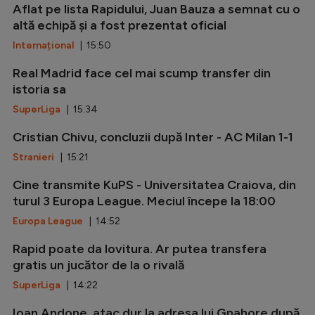
Aflat pe lista Rapidului, Juan Bauza a semnat cu o
altă echipă și a fost prezentat oficial
Internațional
| 15:50
Real Madrid face cel mai scump transfer din
istoria sa
SuperLiga
| 15:34
Cristian Chivu, concluzii după Inter - AC Milan 1-1
Stranieri
| 15:21
Cine transmite KuPS - Universitatea Craiova, din
turul 3 Europa League. Meciul începe la 18:00
Europa League
| 14:52
Rapid poate da lovitura. Ar putea transfera
gratis un jucător de la o rivală
SuperLiga
| 14:22
Ioan Andone, atac dur la adresa lui Gnahore după