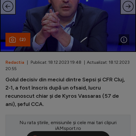
Special
Diverse
Inedit
(2)
Clasamente
Redactia
| Publicat: 18.12.2023 19:48 | Actualizat: 18.12.2023
20:55
Champions League
Golul decisiv din meciul dintre Sepsi și CFR Cluj,
2-1, a fost înscris după un ofsaid, lucru
Europa League
recunoscut chiar și de Kyros Vassaras (57 de
Conference League
ani), șeful CCA.
CM 2026
Premier League
Nu rata știrile, emisiunile și cele mai tari clipuri
iAMsport.ro
LaLiga