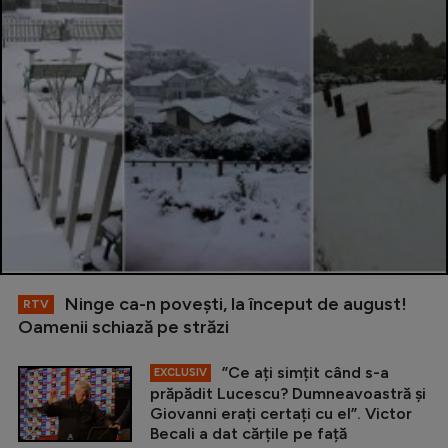
Ninge ca-n povești, la început de august!
RTV
Oamenii schiază pe străzi
”Ce ați simțit când s-a
EXCLUSIV
prăpădit Lucescu? Dumneavoastră și
Giovanni erați certați cu el”. Victor
Becali a dat cărțile pe față