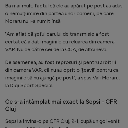
Ba mai mult, faptul că ele au apărut pe post au adus
Natație
o nemulțumire din partea unor oameni, pe care
Formula 1
Moraru nu i-a numit însă.
Gimnastică
"Am aflat că șeful carului de transmisie a fost
Auto
certat că a dat imaginile cu reluarea din camera
Rugby
VAR. Nu de către cei de la CCA, de altcineva.
Ciclism
De asemenea, au fost reproșuri și pentru arbitrii
Alte sporturi
din camera VAR, că nu au oprit o 'țeavă' pentru ca
imaginile să nu ajungă pe post", a spus Vali Moraru,
JO 2024
la Digi Sport Special.
JO 2026
Ce s-a întâmplat mai exact la Sepsi - CFR
Cluj
Sepsi a învins-o pe CFR Cluj, 2-1, după un gol venit