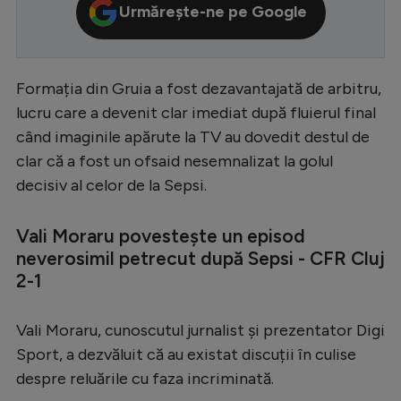
Urmărește-ne pe Google
Serie A
Bundesliga
Formația din Gruia a fost dezavantajată de arbitru,
Ligue 1
lucru care a devenit clar imediat după fluierul final
Campionate
când imaginile apărute la TV au dovedit destul de
Starurile fotbalului
clar că a fost un ofsaid nesemnalizat la golul
decisiv al celor de la Sepsi.
EURO 2024
Stranieri
Vali Moraru povestește un episod
neverosimil petrecut după Sepsi - CFR Cluj
Clasamente
2-1
Vali Moraru, cunoscutul jurnalist și prezentator Digi
Tenis
Sport, a dezvăluit că au existat discuții în culise
despre reluările cu faza incriminată.
Handbal