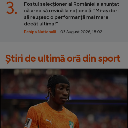
3.
Fostul selecționer al României a anunțat
că vrea să revină la națională: ”Mi-aș dori
să reușesc o performanță mai mare
decât ultima!”
Echipa Națională
| 03 August 2026, 18:02
Știri de ultimă oră din sport