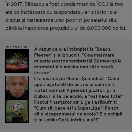
În 2017, Bădescu a fost condamnat de ÎCCJ la trei
ani de închisoare cu suspendare, iar ulterior s-a
dispus și instaurarea unei popriri pe salariul său,
până la înapoierea prejudiciului de 8.000.000 de lei.
CITEȘTE ȘI
A văzut ce s-a întâmplat la ”Beach,
Please!” și a izbucnit: ”Cea mai mare
mizerie postdecembristă! Să meargă la
mormântul bunicilor mei să le ceară
iertare”
L-a distrus pe Marius Șumudică: ”Când
apari așa la 50 de ani, nu ai cum să fii
tratat normal! A pierdut jucători prin
Dubai, îi uita pe acolo, a fost haos total”
Fostul finanțator din Liga 1 a răbufnit:
”Cum să joace ei în SuperLiga?! Pentru
că e vicepremierul de acolo? E o echipă
și la Lehliu Gară, intră și aia?!”