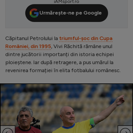
iAMsport.ro
Serie A
Urmărește-ne pe Google
Bundesliga
Ligue 1
Căpitanul Petrolului la
triumful-șoc din Cupa
Campionate
României, din 1995
, Vivi Răchită rămâne unul
Starurile fotbalului
dintre jucătorii importanți din istoria echipei
ploieștene. Iar după retragere, a pus umărul la
EURO 2024
revenirea formației în elita fotbalului românesc.
Stranieri
Clasamente
Tenis
Handbal