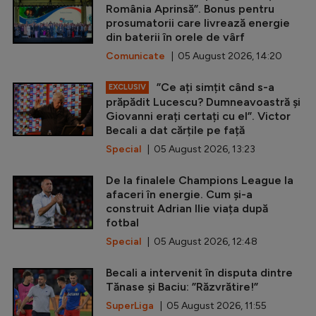
România Aprinsă”. Bonus pentru
prosumatorii care livrează energie
din baterii în orele de vârf
Comunicate
| 05 August 2026, 14:20
”Ce ați simțit când s-a
EXCLUSIV
prăpădit Lucescu? Dumneavoastră și
Giovanni erați certați cu el”. Victor
Becali a dat cărțile pe față
Special
| 05 August 2026, 13:23
De la finalele Champions League la
afaceri în energie. Cum și-a
construit Adrian Ilie viața după
fotbal
Special
| 05 August 2026, 12:48
Becali a intervenit în disputa dintre
Tănase și Baciu: ”Răzvrătire!”
SuperLiga
| 05 August 2026, 11:55