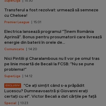
SuperLiga
| 15:30
Transferul a fost rezolvat: urmează să semneze
cu Chelsea!
Premier League
| 15:01
Electrica lansează programul ”Ținem România
Aprinsă”. Bonus pentru prosumatorii care livrează
energie din baterii în orele de...
Comunicate
| 14:20
Nici Pintilii și Charalambous nu îl vor pe omul tras
pe linie moartă de Becali la FCSB: ”Nu se pune
problema!”
SuperLiga
| 14:12
”Ce ați simțit când s-a prăpădit
EXCLUSIV
Lucescu? Dumneavoastră și Giovanni erați
certați cu el”. Victor Becali a dat cărțile pe față
Special
| 13:23