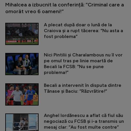
Mihalcea a izbucnit la conferință: ”Criminal care a
omorât vreo 6 oameni!”
A plecat după doar o lună de la
Craiova și a rupt tăcerea: ”Nu asta a
fost problema”
Nici Pintilii și Charalambous nu îl vor
pe omul tras pe linie moartă de
Becali la FCSB: ”Nu se pune
problema!”
Becali a intervenit în disputa dintre
Tănase și Baciu: ”Răzvrătire!”
Anghel Iordănescu a aflat că fiul său
negociază cu FCSB și i-a transmis un
mesaj clar: ”Au fost multe contre”