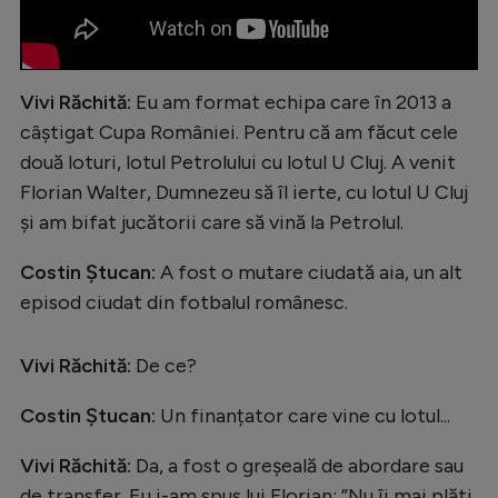
Vivi Răchită:
Eu am format echipa care în 2013 a
câștigat Cupa României. Pentru că am făcut cele
două loturi, lotul Petrolului cu lotul U Cluj. A venit
Florian Walter, Dumnezeu să îl ierte, cu lotul U Cluj
și am bifat jucătorii care să vină la Petrolul.
Costin Ștucan:
A fost o mutare ciudată aia, un alt
episod ciudat din fotbalul românesc.
Vivi Răchită:
De ce?
Costin Ștucan:
Un finanțator care vine cu lotul...
Vivi Răchită:
Da, a fost o greșeală de abordare sau
de transfer. Eu i-am spus lui Florian: ”Nu îi mai plăti