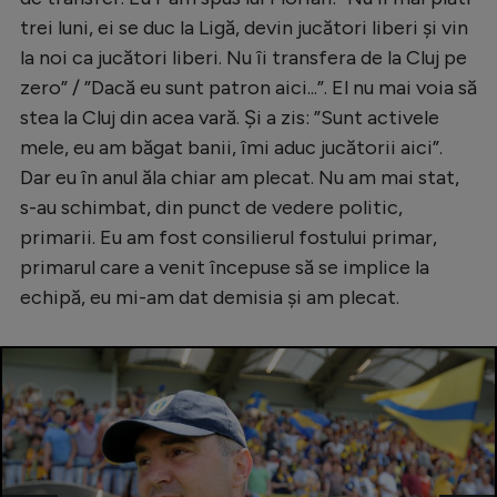
trei luni, ei se duc la Ligă, devin jucători liberi și vin
la noi ca jucători liberi. Nu îi transfera de la Cluj pe
zero” / ”Dacă eu sunt patron aici...”. El nu mai voia să
stea la Cluj din acea vară. Și a zis: ”Sunt activele
mele, eu am băgat banii, îmi aduc jucătorii aici”.
Dar eu în anul ăla chiar am plecat. Nu am mai stat,
s-au schimbat, din punct de vedere politic,
primarii. Eu am fost consilierul fostului primar,
primarul care a venit începuse să se implice la
echipă, eu mi-am dat demisia și am plecat.