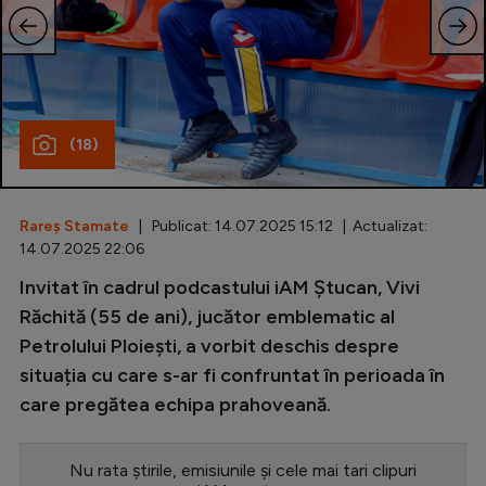
Special
Diverse
Inedit
(18)
Clasamente
Rareș Stamate
| Publicat: 14.07.2025 15:12 | Actualizat:
14.07.2025 22:06
Champions League
Invitat în cadrul podcastului iAM Ștucan, Vivi
Răchită (55 de ani), jucător emblematic al
Europa League
Petrolului Ploiești, a vorbit deschis despre
Conference League
situația cu care s-ar fi confruntat în perioada în
CM 2026
care pregătea echipa prahoveană.
Premier League
Nu rata știrile, emisiunile și cele mai tari clipuri
LaLiga