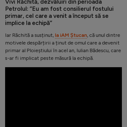
Intră în cont
Vivi Răchită, dezvăluiri din perioada
Petrolul: ”Eu am fost consilierul fostului
Creează cont
primar, cel care a venit a început să se
implice la echipă”
Iar Răchită a susținut,
la iAM Ștucan
, că unul dintre
motivele despărțirii a ținut de omul care a devenit
primar al Ploieștiului în acel an, Iulian Bădescu, care
s-ar fi implicat peste măsură la echipă.