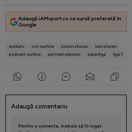
Adaugă iAMsport.ro ca sursă preferată în
Google
exclusiv
vivi rachita
costin stucan
iam stucan
podcast rachita
petrolul-ploiesti
superliga
liga 1
Adaugă comentariu
Pentru a comenta, trebuie să fii logat.