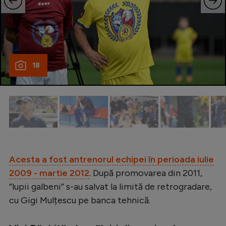
Natație
Formula 1
Gimnastică
18
Auto
Rugby
Ciclism
Alte sporturi
JO 2024
Acesta a fost antrenorul echipei în perioada iulie
JO 2026
2009 - martie 2012
. După promovarea din 2011,
”lupii galbeni” s-au salvat la limită de retrogradare,
cu Gigi Mulțescu pe banca tehnică.