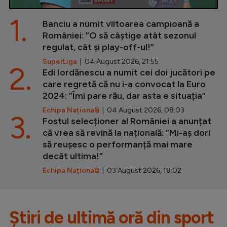
1.
Banciu a numit viitoarea campioană a
României: ”O să câștige atât sezonul
regulat, cât și play-off-ul!”
SuperLiga
| 04 August 2026, 21:55
2.
Edi Iordănescu a numit cei doi jucători pe
care regretă că nu i-a convocat la Euro
2024: ”Îmi pare rău, dar asta e situația”
Echipa Națională
| 04 August 2026, 08:03
3.
Fostul selecționer al României a anunțat
că vrea să revină la națională: ”Mi-aș dori
să reușesc o performanță mai mare
decât ultima!”
Echipa Națională
| 03 August 2026, 18:02
Știri de ultimă oră din sport