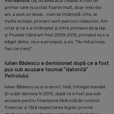
Vivi Răchită:
Da, nu avea altă treabă! A fost un
primar care nu a stat foarte mult, doar vreo doi
ani, a avut un dosar... cum se întâmplă. Uite, la
multe echipe, primarii sunt patronii cluburilor. Am
citat și ce s-a întâmplat și între primarul de la Iași
și Prunea! Când am fost 2009-2012, primarul nu s-a
băgat deloc, nu s-a priceput, a zis: ”Nu mă pricep,
faci ce crezi”.
Iulian Bădescu a demisionat după ce a fost
pus sub acuzare tocmai ”datorită”
Petrolului
Iulian Bădescu nu și-a servit, însă, întregul mandat.
Și-a dat demisia în 2015, după ce a fost pus sub
acuzare pentru finanțarea fără viză de control
financiar și fără respectarea legilor privind