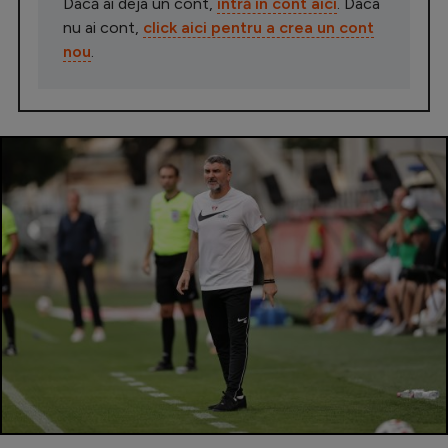
Dacă ai deja un cont,
intră în cont aici
. Daca
nu ai cont,
click aici pentru a crea un cont
nou
.