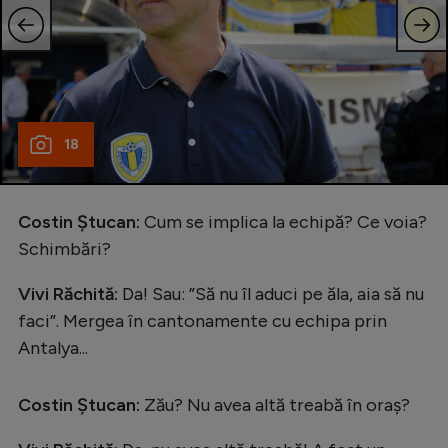
18
Costin Ștucan:
Cum se implica la echipă? Ce voia?
Schimbări?
Vivi Răchită:
Da! Sau: ”Să nu îl aduci pe ăla, aia să nu
faci”. Mergea în cantonamente cu echipa prin
Antalya...
Costin Ștucan:
Zău? Nu avea altă treabă în oraș?