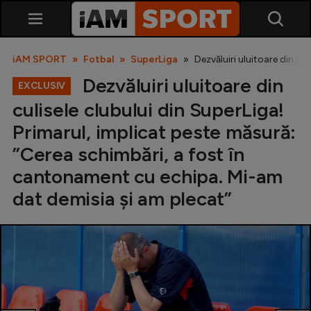
iAM SPORT
Fotbal
SuperLiga
Dezvăluiri uluitoare din c
Dezvăluiri uluitoare din
EXCLUSIV
culisele clubului din SuperLiga!
Primarul, implicat peste măsură:
”Cerea schimbări, a fost în
cantonament cu echipa. Mi-am
SuperLiga
dat demisia și am plecat”
Liga 2
Cupa României
Echipa Națională
U21
Fotbal feminin