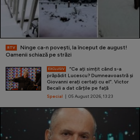
Ninge ca-n povești, la început de august!
RTV
Oamenii schiază pe străzi
”Ce ați simțit când s-a
EXCLUSIV
prăpădit Lucescu? Dumneavoastră și
Giovanni erați certați cu el”. Victor
Becali a dat cărțile pe față
Special
| 05 August 2026, 13:23