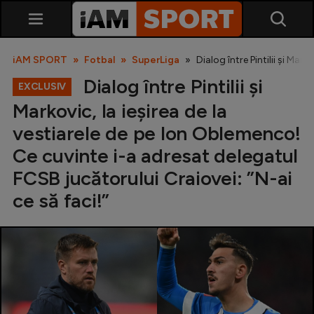
iAM SPORT
Fotbal
SuperLiga
Dialog între Pintilii și Mar
Dialog între Pintilii și
EXCLUSIV
Markovic, la ieșirea de la
vestiarele de pe Ion Oblemenco!
Ce cuvinte i-a adresat delegatul
FCSB jucătorului Craiovei: ”N-ai
SuperLiga
ce să faci!”
Liga 2
Cupa României
Echipa Națională
U21
Fotbal feminin