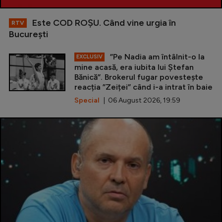
Este COD ROŞU. Când vine urgia în
RTV
Bucureşti
”Pe Nadia am întâlnit-o la
EXCLUSIV
mine acasă, era iubita lui Ștefan
Bănică”. Brokerul fugar povestește
reacția ”Zeiței” când i-a intrat în baie
Special
| 06 August 2026, 19:59