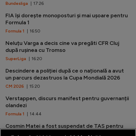
Bundesliga
| 17:26
FIA își dorește monoposturi și mai ușoare pentru
Formula 1
Formula 1
| 16:50
Neluțu Varga a decis cine va pregăti CFR Cluj
după rușinea cu Tromso
SuperLiga
| 16:20
Descindere a poliției după ce o națională a avut
un parcurs dezastruos la Cupa Mondială 2026
CM 2026
| 15:20
Verstappen, discurs manifest pentru guvernanții
olandezi
Formula 1
| 14:44
Cosmin Matei a fost suspendat de TAS pentru
dopaj. Când ar putea reveni