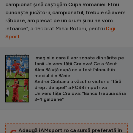
campionat și să câștigăm Cupa României. El nu
cunoaște jucătorii, campionatul, trebuie să avem
răbdare, am plecat pe un drum și nu ne vom
întoarce
”, a declarat Mihai Rotaru, pentru
Digi
Sport
.
CITEȘTE ȘI
Imaginile care îi vor scoate din sărite pe
fanii Universității Craiova! Ce a făcut
Alex Băluță după ce a fost înlocuit în
meciul din Bănie
Andrei Ciobanu a văzut o victorie ”fără
drept de apel” a FCSB împotriva
Universității Craiova: ”Bancu trebuia să ia
3-4 galbene”
Adaugă iAMsport.ro ca sursă preferată în