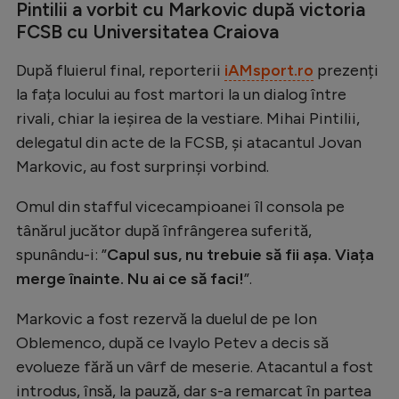
Pintilii a vorbit cu Markovic după victoria
Natație
FCSB cu Universitatea Craiova
Formula 1
După fluierul final, reporterii
iAMsport.ro
prezenți
Gimnastică
la fața locului au fost martori la un dialog între
Auto
rivali, chiar la ieșirea de la vestiare. Mihai Pintilii,
delegatul din acte de la FCSB, și atacantul Jovan
Rugby
Markovic, au fost surprinși vorbind.
Ciclism
Omul din stafful vicecampioanei îl consola pe
Alte sporturi
tânărul jucător după înfrângerea suferită,
JO 2024
spunându-i: ”
Capul sus, nu trebuie să fii așa. Viața
merge înainte. Nu ai ce să faci!
”.
JO 2026
Markovic a fost rezervă la duelul de pe Ion
Oblemenco, după ce Ivaylo Petev a decis să
evolueze fără un vârf de meserie. Atacantul a fost
introdus, însă, la pauză, dar s-a remarcat în partea