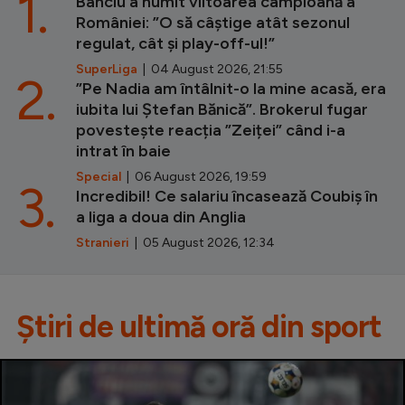
1.
Banciu a numit viitoarea campioană a
României: ”O să câștige atât sezonul
regulat, cât și play-off-ul!”
SuperLiga
| 04 August 2026, 21:55
2.
”Pe Nadia am întâlnit-o la mine acasă, era
iubita lui Ștefan Bănică”. Brokerul fugar
povestește reacția ”Zeiței” când i-a
intrat în baie
Special
| 06 August 2026, 19:59
3.
Incredibil! Ce salariu încasează Coubiș în
a liga a doua din Anglia
Stranieri
| 05 August 2026, 12:34
Știri de ultimă oră din sport