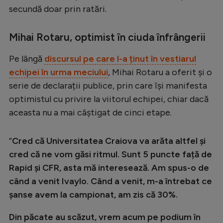
Intră în cont
secundă doar prin ratări.
Creează cont
Mihai Rotaru, optimist în ciuda înfrângerii
Pe lângă
discursul pe care l-a ținut în vestiarul
echipei în urma meciului
, Mihai Rotaru a oferit și o
serie de declarații publice, prin care își manifesta
optimistul cu privire la viitorul echipei, chiar dacă
aceasta nu a mai câștigat de cinci etape.
”
Cred că Universitatea Craiova va arăta altfel și
cred că ne vom găsi ritmul. Sunt 5 puncte față de
Rapid și CFR, asta mă interesează. Am spus-o de
când a venit Ivaylo. Când a venit, m-a întrebat ce
șanse avem la campionat, am zis că 30%.
Din păcate au scăzut, vrem acum pe podium în