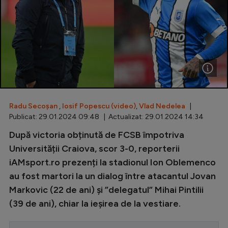
Special
Diverse
Inedit
Clasamente
Radu Secoșan
,
Iosif Popescu (video)
,
Vlad Nedelea
|
Publicat: 29.01.2024 09:48 | Actualizat: 29.01.2024 14:34
Champions League
După victoria obținută de FCSB împotriva
Universității Craiova, scor 3-0, reporterii
Europa League
iAMsport.ro prezenți la stadionul Ion Oblemenco
Conference League
au fost martori la un dialog între atacantul Jovan
CM 2026
Markovic (22 de ani) și ”delegatul” Mihai Pintilii
(39 de ani), chiar la ieșirea de la vestiare.
Premier League
LaLiga