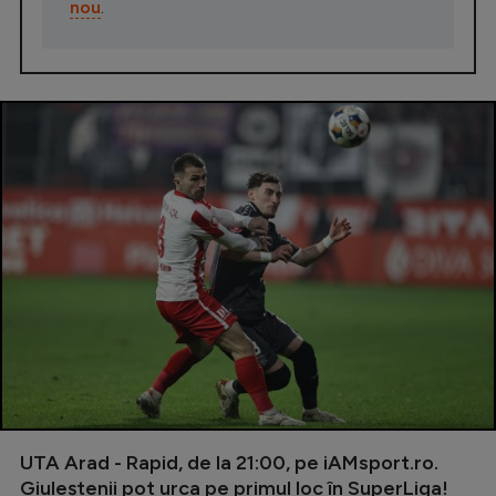
nou
.
UTA Arad - Rapid, de la 21:00, pe iAMsport.ro.
Giuleștenii pot urca pe primul loc în SuperLiga!