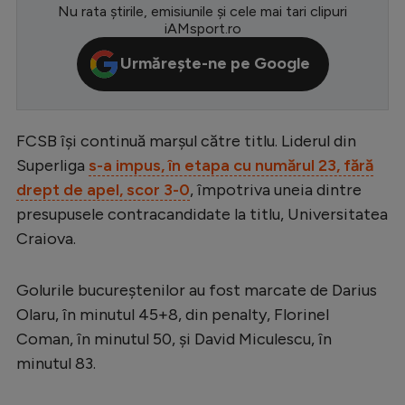
Nu rata știrile, emisiunile și cele mai tari clipuri
Serie A
iAMsport.ro
Bundesliga
Urmărește-ne pe Google
Ligue 1
Campionate
FCSB își continuă marșul către titlu. Liderul din
Starurile fotbalului
Superliga
s-a impus, în etapa cu numărul 23, fără
drept de apel, scor 3-0
, împotriva uneia dintre
EURO 2024
presupusele contracandidate la titlu, Universitatea
Stranieri
Craiova.
Clasamente
Golurile bucureștenilor au fost marcate de Darius
Olaru, în minutul 45+8, din penalty, Florinel
Coman, în minutul 50, și David Miculescu, în
Tenis
minutul 83.
Handbal