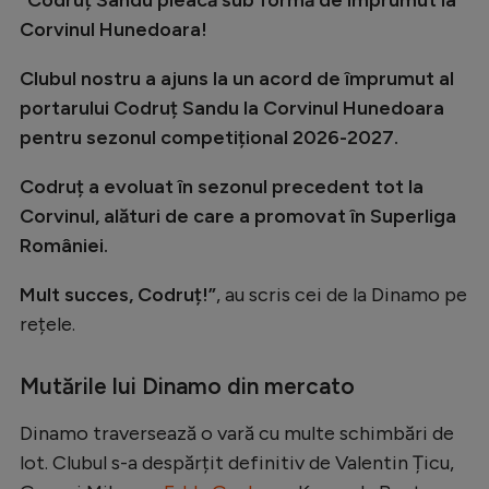
Natație
Corvinul Hunedoara!
Formula 1
Clubul nostru a ajuns la un acord de împrumut al
Gimnastică
portarului Codruț Sandu la Corvinul Hunedoara
pentru sezonul competițional 2026-2027.
Auto
Rugby
Codruț a evoluat în sezonul precedent tot la
Corvinul, alături de care a promovat în Superliga
Ciclism
României.
Alte sporturi
Mult succes, Codruț!”
, au scris cei de la Dinamo pe
JO 2024
rețele.
JO 2026
Mutările lui Dinamo din mercato
Dinamo traversează o vară cu multe schimbări de
lot. Clubul s-a despărțit definitiv de Valentin Țicu,