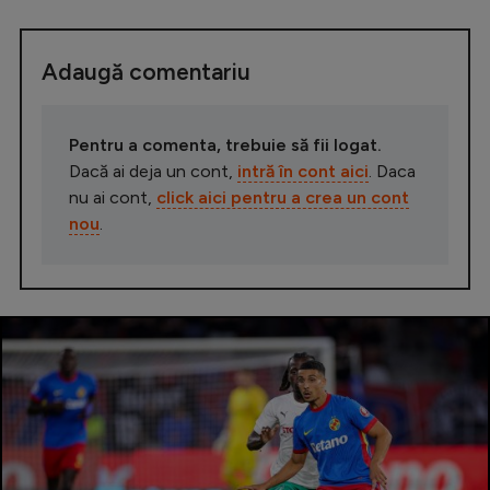
Adaugă comentariu
Pentru a comenta, trebuie să fii logat.
Dacă ai deja un cont,
intră în cont aici
. Daca
nu ai cont,
click aici pentru a crea un cont
nou
.