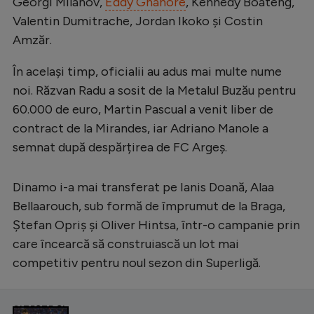
Intră în cont
Georgi Milanov,
Eddy Gnahore
, Kennedy Boateng,
Valentin Dumitrache, Jordan Ikoko și Costin
Creează cont
Amzăr.
În același timp, oficialii au adus mai multe nume
noi. Răzvan Radu a sosit de la Metalul Buzău pentru
60.000 de euro, Martin Pascual a venit liber de
contract de la Mirandes, iar Adriano Manole a
semnat după despărțirea de FC Argeș.
Dinamo i-a mai transferat pe Ianis Doană, Alaa
Bellaarouch, sub formă de împrumut de la Braga,
Ștefan Opriș și Oliver Hintsa, într-o campanie prin
care încearcă să construiască un lot mai
competitiv pentru noul sezon din Superligă.
CITEȘTE ȘI