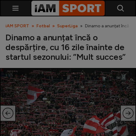
iAM SPORT
Fotbal
SuperLiga
Dinamo a anunțat încă o des
Dinamo a anunțat încă o
despărțire, cu 16 zile înainte de
startul sezonului: ”Mult succes”
SuperLiga
Liga 2
Cupa României
Echipa Națională
U21
Fotbal feminin