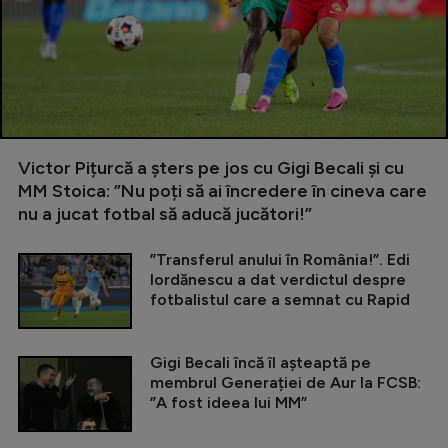
Victor Pițurcă a șters pe jos cu Gigi Becali și cu
MM Stoica: ”Nu poți să ai încredere în cineva care
nu a jucat fotbal să aducă jucători!”
”Transferul anului în România!”. Edi
Iordănescu a dat verdictul despre
fotbalistul care a semnat cu Rapid
Gigi Becali încă îl așteaptă pe
membrul Generației de Aur la FCSB:
”A fost ideea lui MM”