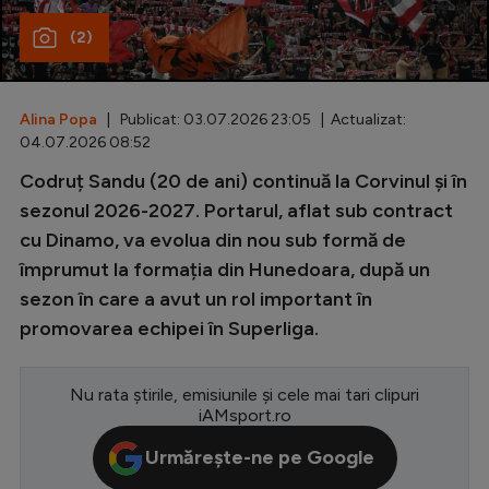
(2)
Special
Diverse
Inedit
Alina Popa
| Publicat: 03.07.2026 23:05 | Actualizat:
04.07.2026 08:52
Clasamente
Codruț Sandu (20 de ani) continuă la Corvinul și în
sezonul 2026-2027. Portarul, aflat sub contract
cu Dinamo, va evolua din nou sub formă de
împrumut la formația din Hunedoara, după un
Champions League
sezon în care a avut un rol important în
Europa League
promovarea echipei în Superliga.
Conference League
Nu rata știrile, emisiunile și cele mai tari clipuri
CM 2026
iAMsport.ro
Premier League
Urmărește-ne pe Google
LaLiga