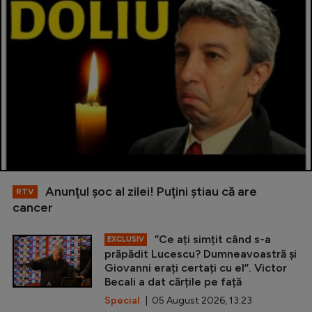
Anunţul şoc al zilei! Puţini ştiau că are
RTV
cancer
”Ce ați simțit când s-a
EXCLUSIV
prăpădit Lucescu? Dumneavoastră și
Giovanni erați certați cu el”. Victor
Becali a dat cărțile pe față
Special
| 05 August 2026, 13:23