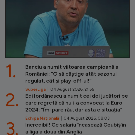
1.
Banciu a numit viitoarea campioană a
României: ”O să câștige atât sezonul
regulat, cât și play-off-ul!”
SuperLiga
| 04 August 2026, 21:55
2.
Edi Iordănescu a numit cei doi jucători pe
care regretă că nu i-a convocat la Euro
2024: ”Îmi pare rău, dar asta e situația”
Echipa Națională
| 04 August 2026, 08:03
3.
Incredibil! Ce salariu încasează Coubiș în
a liga a doua din Anglia