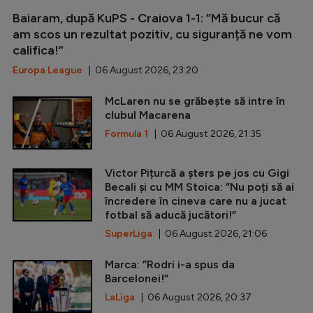
Baiaram, după KuPS - Craiova 1-1: ”Mă bucur că
am scos un rezultat pozitiv, cu siguranță ne vom
califica!”
Europa League
| 06 August 2026, 23:20
McLaren nu se grăbește să intre în
clubul Macarena
Formula 1
| 06 August 2026, 21:35
Victor Pițurcă a șters pe jos cu Gigi
Becali și cu MM Stoica: ”Nu poți să ai
încredere în cineva care nu a jucat
fotbal să aducă jucători!”
SuperLiga
| 06 August 2026, 21:06
Marca: ”Rodri i-a spus da
Barcelonei!”
LaLiga
| 06 August 2026, 20:37