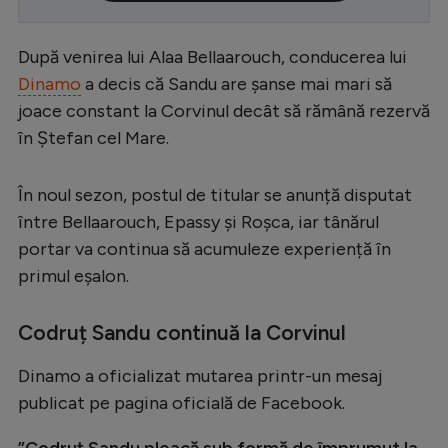
Serie A
După venirea lui Alaa Bellaarouch, conducerea lui
Bundesliga
Dinamo
a decis că Sandu are șanse mai mari să
Ligue 1
joace constant la Corvinul decât să rămână rezervă
în Ștefan cel Mare.
Campionate
Starurile fotbalului
În noul sezon, postul de titular se anunță disputat
EURO 2024
între Bellaarouch, Epassy și Roșca, iar tânărul
portar va continua să acumuleze experiență în
Stranieri
primul eșalon.
Clasamente
Codruț Sandu continuă la Corvinul
Dinamo a oficializat mutarea printr-un mesaj
Tenis
publicat pe pagina oficială de Facebook.
Handbal
”Codruț Sandu pleacă sub formă de împrumut la