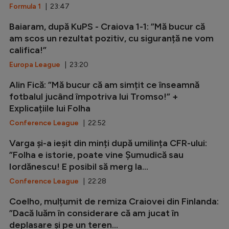
Formula 1
| 23:47
Baiaram, după KuPS - Craiova 1-1: ”Mă bucur că
am scos un rezultat pozitiv, cu siguranță ne vom
califica!”
Europa League
| 23:20
Alin Fică: ”Mă bucur că am simțit ce înseamnă
fotbalul jucând împotriva lui Tromso!” +
Explicațiile lui Folha
Conference League
| 22:52
Varga și-a ieșit din minți după umilința CFR-ului:
”Folha e istorie, poate vine Șumudică sau
Iordănescu! E posibil să merg la...
Conference League
| 22:28
Coelho, mulțumit de remiza Craiovei din Finlanda:
”Dacă luăm în considerare că am jucat în
deplasare și pe un teren...