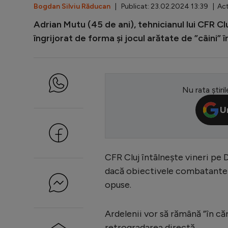
Bogdan Silviu Răducan
| Publicat: 23.02.2024 13:39 | Act
Adrian Mutu (45 de ani), tehnicianul lui CFR Clu
îngrijorat de forma și jocul arătate de ”câini
Nu rata știril
U
CFR Cluj întâlnește vineri pe
dacă obiectivele combatantelo
opuse.
Ardelenii vor să rămână ”în cărț
retrogradarea directă.