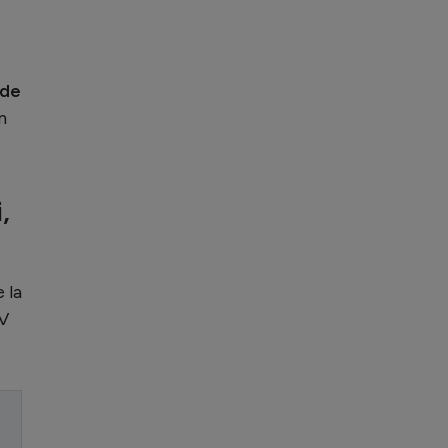
 de
n
,
 la
TV