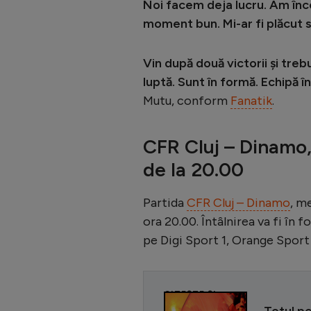
Noi facem deja lucru. Am încep
moment bun. Mi-ar fi plăcut s
Vin după două victorii și tre
luptă. Sunt în formă. Echipă î
Mutu, conform
Fanatik
.
CFR Cluj – Dinamo,
de la 20.00
Partida
CFR Cluj – Dinamo
, m
ora 20.00. Întâlnirea va fi î
pe Digi Sport 1, Orange Sport 
CITEȘTE ȘI
Totul pe