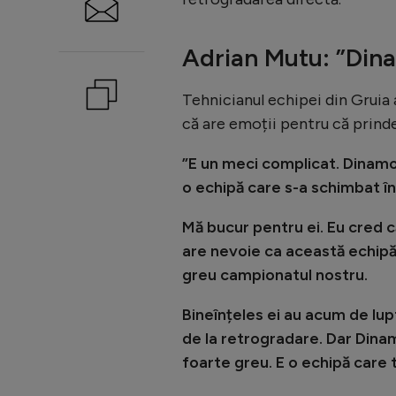
Adrian Mutu: ”Din
Tehnicianul echipei din Gruia 
că are emoții pentru că prind
”E un meci complicat. Dinamo 
o echipă care s-a schimbat în
Mă bucur pentru ei. Eu cred 
are nevoie ca această echipă 
greu campionatul nostru.
Bineînțeles ei au acum de lupt
de la retrogradare. Dar Dina
foarte greu. E o echipă care t