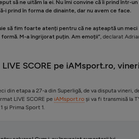
ut să ne uităm la ei. Nu îmi convine că îi prind într-un
ă-i prind în forma de dinainte, dar nu avem ce face.
buie să fim foarte atenți pentru că ne așteaptă un meci
n formă. M-a îngrijorat puțin. Am emoții”
, declarat Adria
 LIVE SCORE pe iAMsport.ro, vineri
eci din etapa a 27-a din Superligă, de va disputa vineri, de
n format LIVE SCORE pe
iAMsport.ro
și va fi transmisă la 
1 și Prima Sport 1.
ntru salvare! Cum i-au încurajat suporterii lui