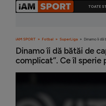
TOATE ST
iAM SPORT
Fotbal
SuperLiga
Dinamo îi dă b
Dinamo îi dă bătăi de ca
complicat”. Ce îl sperie p