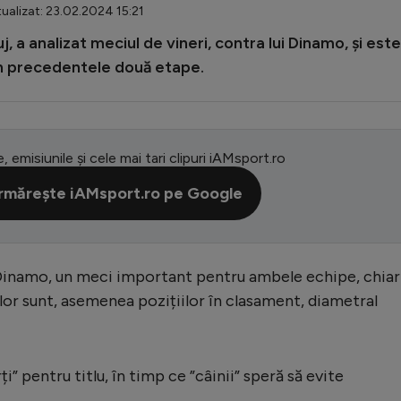
ualizat: 23.02.2024 15:21
j, a analizat meciul de vineri, contra lui Dinamo, și este
” în precedentele două etape.
e, emisiunile și cele mai tari clipuri iAMsport.ro
rmărește iAMsport.ro pe Google
 Dinamo, un meci important pentru ambele echipe, chiar
r sunt, asemenea pozițiilor în clasament, diametral
i” pentru titlu, în timp ce ”câinii” speră să evite