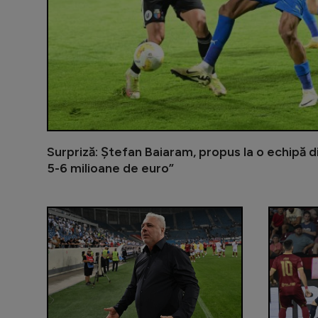
Surpriză: Ștefan Baiaram, propus la o echipă d
5-6 milioane de euro”