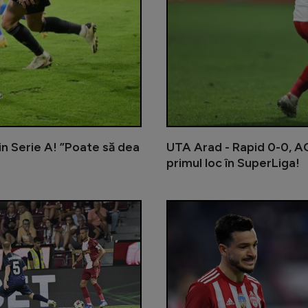
in Serie A! ”Poate să dea
UTA Arad - Rapid 0-0, AC
primul loc în SuperLiga!
Marius Șumudică, aproape de CFR C