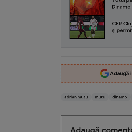
Dinamo p
CFR Cluj
și permi
Adaugă i
adrian mutu
mutu
dinamo
Adaugă comenta