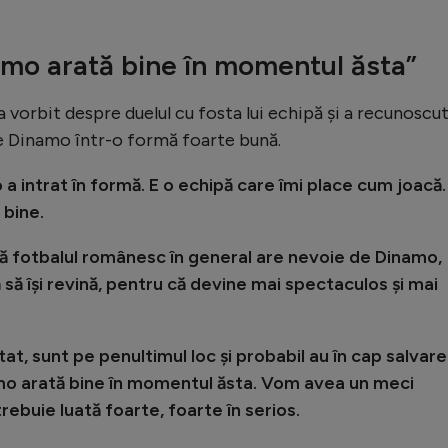
amo arată bine în momentul ăsta”
a vorbit despre duelul cu fosta lui echipă și a recunoscu
e Dinamo într-o formă foarte bună.
a intrat în formă. E o echipă care îmi place cum joacă.
 bine.
că fotbalul românesc în general are nevoie de Dinamo,
să își revină, pentru că devine mai spectaculos și mai
at, sunt pe penultimul loc și probabil au în cap salvar
mo arată bine în momentul ăsta. Vom avea un meci
rebuie luată foarte, foarte în serios.