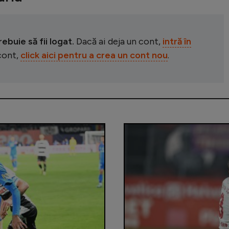
buie să fii logat.
Dacă ai deja un cont,
intră în
 cont,
click aici pentru a crea un cont nou
.