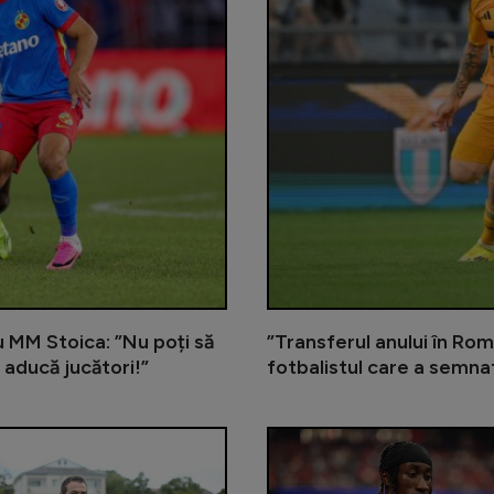
cu MM Stoica: ”Nu poți să
”Transferul anului în Rom
 aducă jucători!”
fotbalistul care a semna
Gigi Becali încă îl așteaptă pe me