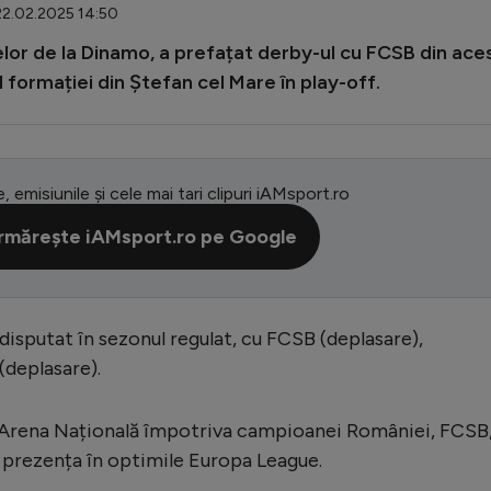
22.02.2025 14:50
elor de la Dinamo, a prefațat derby-ul cu FCSB din ace
 formației din Ștefan cel Mare în play-off.
e, emisiunile și cele mai tari clipuri iAMsport.ro
rmărește iAMsport.ro pe Google
isputat în sezonul regulat, cu FCSB (deplasare),
(deplasare).
 Arena Națională împotriva campioanei României, FCSB
t prezența în optimile Europa League.