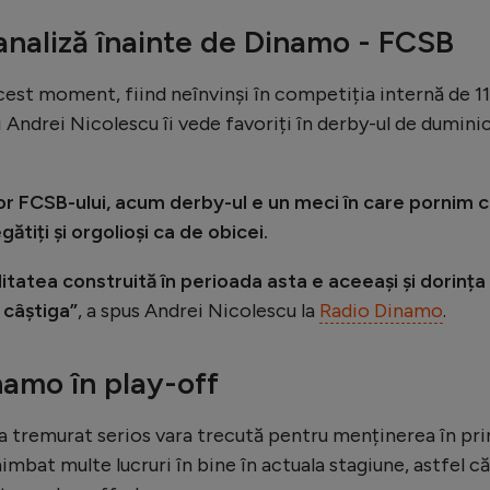
analiză înainte de Dinamo - FCSB
 acest moment, fiind neînvinși în competiția internă de 11
 Andrei Nicolescu îi vede favoriți în derby-ul de dumini
elor FCSB-ului, acum derby-ul e un meci în care pornim 
tiți și orgolioși ca de obicei.
tatea construită în perioada asta e aceeași și dorința
 câștiga”
, a spus Andrei Nicolescu la
Radio Dinamo
.
namo în play-off
a tremurat serios vara trecută pentru menținerea în pr
himbat multe lucruri în bine în actuala stagiune, astfel că