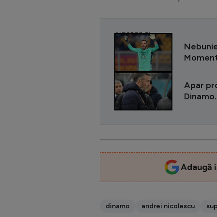
CITEȘTE ȘI
Nebunie 
Moment r
Apar pr
Dinamo. 
Adaugă i
dinamo
andrei nicolescu
sup