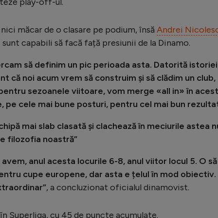
teze play-off-ul.
lu, nici măcar de o clasare pe podium, însă
Andrei Nicoles
i sunt capabili să facă față presiunii de la Dinamo.
rcam să definim un pic perioada asta. Datorită istoriei
erent că noi acum vrem să construim și să clădim un club,
 pentru sezoanele viitoare, vom merge «all in» în aces
e, pe cele mai bune posturi, pentru cel mai bun rezultat
hipă mai slab clasată și clachează în meciurile astea n
e filozofia noastră”
vem, anul acesta locurile 6-8, anul viitor locul 5. O să
entru cupe europene, dar asta e țelul în mod obiectiv.
xtraordinar”
, a concluzionat oficialul dinamovist.
 în Superliga, cu 45 de puncte acumulate.