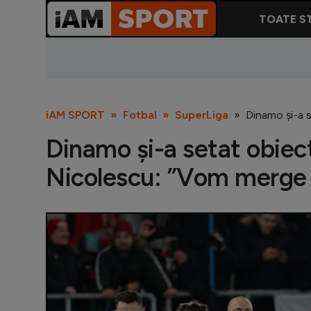
TOATE ST
iAM SPORT
Fotbal
SuperLiga
Dinamo și-a s
Dinamo și-a setat obiect
Nicolescu: ”Vom merge a