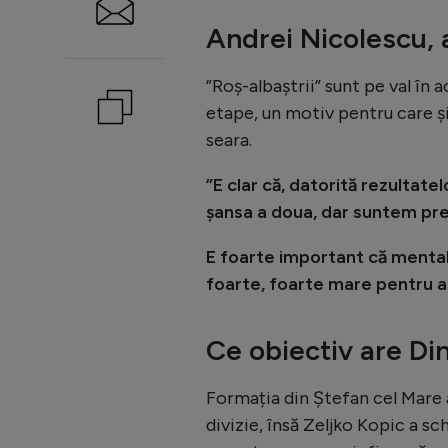
Andrei Nicolescu, 
”Roș-albaștrii” sunt pe val în
etape, un motiv pentru care și
seara.
”E clar că, datorită rezultat
șansa a doua, dar suntem pregă
E foarte important că mentali
foarte, foarte mare pentru a
Ce obiectiv are Di
Formația din Ștefan cel Mare 
divizie, însă Zeljko Kopic a sc