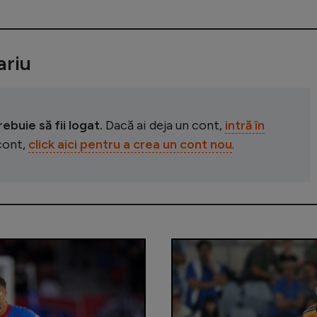
riu
buie să fii logat.
Dacă ai deja un cont,
intră în
 cont,
click aici pentru a crea un cont nou
.