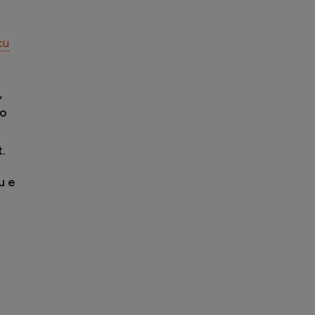
cu
,
 o
t
.
u e