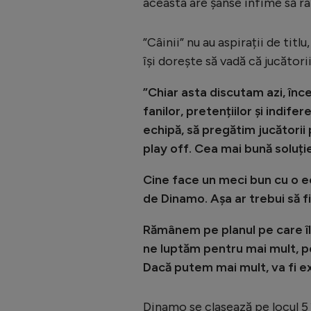
aceasta are șanse infime să ra
”Câinii” nu au aspirații de tit
își dorește să vadă că jucători
”Chiar asta discutam azi, înce
fanilor, pretențiilor și indif
echipă, să pregătim jucătorii
play off. Cea mai bună soluți
Cine face un meci bun cu o ec
de Dinamo. Așa ar trebui să fi
Rămânem pe planul pe care îl a
ne luptăm pentru mai mult, p
Dacă putem mai mult, va fi e
Dinamo se clasează pe locul 5