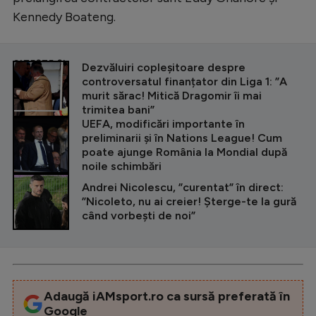
Kennedy Boateng.
CITEȘTE ȘI
Dezvăluiri copleșitoare despre
controversatul finanțator din Liga 1: ”A
murit sărac! Mitică Dragomir îi mai
trimitea bani”
UEFA, modificări importante în
preliminarii și în Nations League! Cum
poate ajunge România la Mondial după
noile schimbări
Andrei Nicolescu, ”curentat” în direct:
”Nicoleto, nu ai creier! Șterge-te la gură
când vorbești de noi”
Adaugă iAMsport.ro ca sursă preferată în
Google