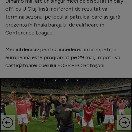
Dinamo mai are un singur meci de disputat în play-
Serie A
off, cu U Cluj, însă indiferent de rezultat va
termina sezonul pe locul al patrulea, care asigură
Bundesliga
prezența în finala barajului de calificare în
Ligue 1
Conference League.
Campionate
Meciul decisiv pentru accederea în competiția
Starurile fotbalului
europeană este programat pe 29 mai, împotriva
EURO 2024
câștigătoarei duelului FCSB - FC Botoșani.
Stranieri
Clasamente
Tenis
Handbal