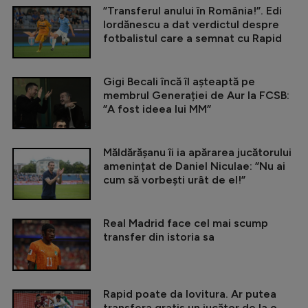
”Transferul anului în România!”. Edi
Iordănescu a dat verdictul despre
fotbalistul care a semnat cu Rapid
Gigi Becali încă îl așteaptă pe
membrul Generației de Aur la FCSB:
”A fost ideea lui MM”
Măldărășanu îi ia apărarea jucătorului
amenințat de Daniel Niculae: ”Nu ai
cum să vorbești urât de el!”
Real Madrid face cel mai scump
transfer din istoria sa
Rapid poate da lovitura. Ar putea
transfera gratis un jucător de la o