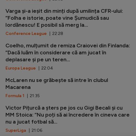
Varga și-a ieșit din minți după umilința CFR-ului:
”Folha e istorie, poate vine Șumudică sau
Iordănescu! E posibil să merg la...
Conference League
| 22:28
Coelho, mulțumit de remiza Craiovei din Finlanda:
”Dacă luăm în considerare că am jucat în
deplasare și pe un teren...
Europa League
| 22:04
McLaren nu se grăbește să intre în clubul
Macarena
Formula 1
| 21:35
Victor Pițurcă a șters pe jos cu Gigi Becali și cu
MM Stoica: ”Nu poți să ai încredere în cineva care
nu a jucat fotbal să...
SuperLiga
| 21:06