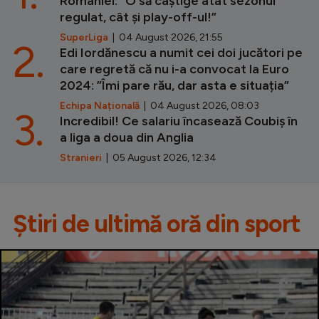
României: ”O să câștige atât sezonul
regulat, cât și play-off-ul!”
SuperLiga
| 04 August 2026, 21:55
2.
Edi Iordănescu a numit cei doi jucători pe
care regretă că nu i-a convocat la Euro
2024: ”Îmi pare rău, dar asta e situația”
Echipa Națională
| 04 August 2026, 08:03
3.
Incredibil! Ce salariu încasează Coubiș în
a liga a doua din Anglia
Stranieri
| 05 August 2026, 12:34
Știri de ultimă oră din sport