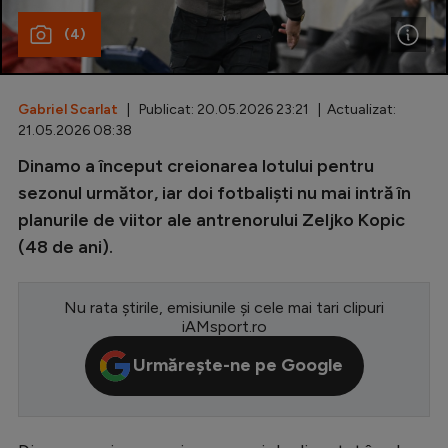
(4)
Special
Diverse
Inedit
Gabriel Scarlat
| Publicat: 20.05.2026 23:21 | Actualizat:
21.05.2026 08:38
Clasamente
Dinamo a început creionarea lotului pentru
sezonul următor, iar doi fotbaliști nu mai intră în
planurile de viitor ale antrenorului Zeljko Kopic
(48 de ani).
Champions League
Europa League
Nu rata știrile, emisiunile și cele mai tari clipuri
iAMsport.ro
Conference League
Urmărește-ne pe Google
CM 2026
Premier League
LaLiga