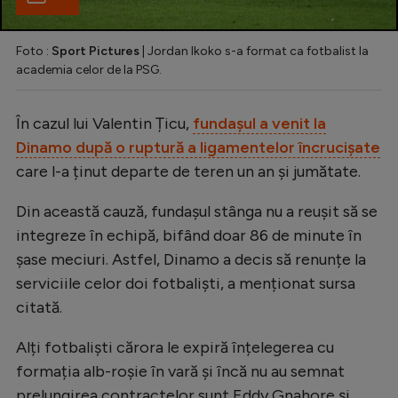
Foto :
Sport Pictures
| Jordan Ikoko s-a format ca fotbalist la
academia celor de la PSG.
În cazul lui Valentin Țicu,
fundașul a venit la
Dinamo după o ruptură a ligamentelor încrucișate
care l-a ținut departe de teren un an și jumătate.
Din această cauză, fundașul stânga nu a reușit să se
integreze în echipă, bifând doar 86 de minute în
șase meciuri. Astfel, Dinamo a decis să renunțe la
serviciile celor doi fotbaliști, a menționat sursa
citată.
Alți fotbaliști cărora le expiră înțelegerea cu
formația alb-roșie în vară și încă nu au semnat
prelungirea contractelor sunt Eddy Gnahore și