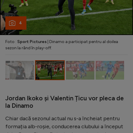
Natație
Formula 1
4
Gimnastică
Auto
Foto :
Sport Pictures
| Dinamo a participat pentru al doilea
sezon la rând în play-off.
Rugby
Ciclism
Alte sporturi
JO 2024
JO 2026
Jordan Ikoko și Valentin Țicu vor pleca de
la Dinamo
Chiar dacă sezonul actual nu s-a încheiat pentru
formația alb-roșie, conducerea clubului a început