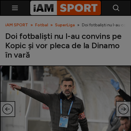
iAM SPORT
Fotbal
SuperLiga
Doi fotbaliști nu l-au conv
Doi fotbaliști nu l-au convins pe
Kopic și vor pleca de la Dinamo
în vară
SuperLiga
Liga 2
Cupa României
Echipa Națională
U21
Fotbal feminin