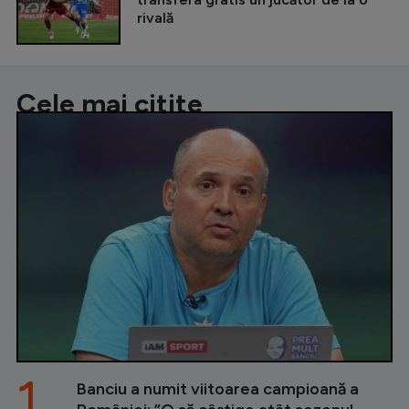
rivală
Cele mai citite
1.
Banciu a numit viitoarea campioană a