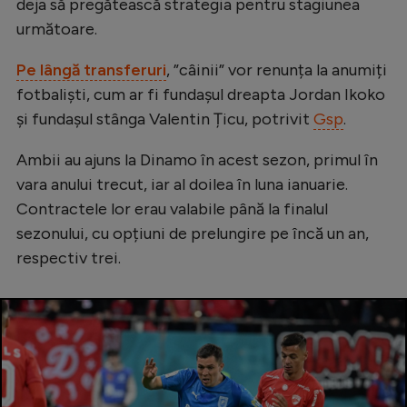
Intră în cont
deja să pregătească strategia pentru stagiunea
următoare.
Creează cont
Pe lângă transferuri
, ”câinii” vor renunța la anumiți
fotbaliști, cum ar fi fundașul dreapta Jordan Ikoko
și fundașul stânga Valentin Țicu, potrivit
Gsp
.
Ambii au ajuns la Dinamo în acest sezon, primul în
vara anului trecut, iar al doilea în luna ianuarie.
Contractele lor erau valabile până la finalul
sezonului, cu opțiuni de prelungire pe încă un an,
respectiv trei.