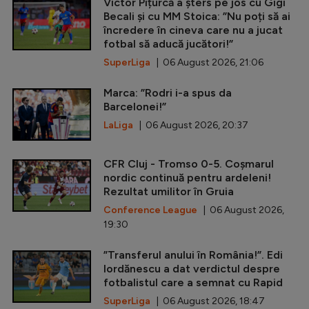
Victor Pițurcă a șters pe jos cu Gigi
Becali și cu MM Stoica: ”Nu poți să ai
încredere în cineva care nu a jucat
fotbal să aducă jucători!”
SuperLiga
| 06 August 2026, 21:06
Marca: ”Rodri i-a spus da
Barcelonei!”
LaLiga
| 06 August 2026, 20:37
CFR Cluj - Tromso 0-5. Coșmarul
nordic continuă pentru ardeleni!
Rezultat umilitor în Gruia
Conference League
| 06 August 2026,
19:30
”Transferul anului în România!”. Edi
Iordănescu a dat verdictul despre
fotbalistul care a semnat cu Rapid
SuperLiga
| 06 August 2026, 18:47