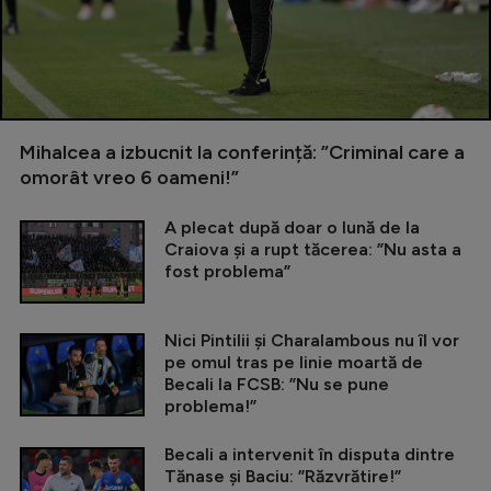
Mihalcea a izbucnit la conferință: ”Criminal care a
omorât vreo 6 oameni!”
A plecat după doar o lună de la
Craiova și a rupt tăcerea: ”Nu asta a
fost problema”
Nici Pintilii și Charalambous nu îl vor
pe omul tras pe linie moartă de
Becali la FCSB: ”Nu se pune
problema!”
Becali a intervenit în disputa dintre
Tănase și Baciu: ”Răzvrătire!”