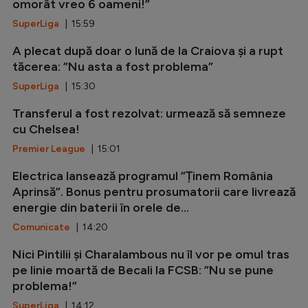
omorât vreo 6 oameni!”
SuperLiga
| 15:59
A plecat după doar o lună de la Craiova și a rupt
tăcerea: ”Nu asta a fost problema”
SuperLiga
| 15:30
Transferul a fost rezolvat: urmează să semneze
cu Chelsea!
Premier League
| 15:01
Electrica lansează programul ”Ținem România
Aprinsă”. Bonus pentru prosumatorii care livrează
energie din baterii în orele de...
Comunicate
| 14:20
Nici Pintilii și Charalambous nu îl vor pe omul tras
pe linie moartă de Becali la FCSB: ”Nu se pune
problema!”
SuperLiga
| 14:12