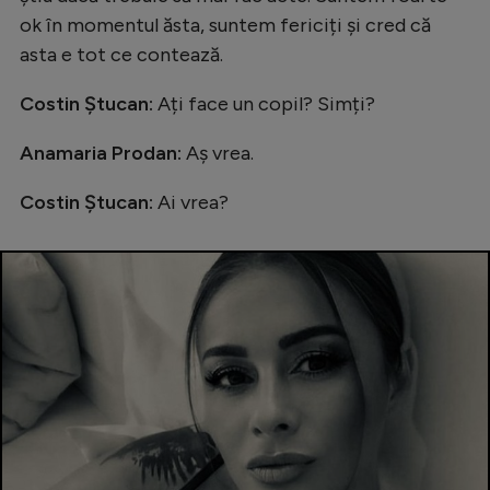
Intră în cont
ok în momentul ăsta, suntem fericiți și cred că
Creează cont
asta e tot ce contează.
Costin Ștucan:
Ați face un copil? Simți?
Anamaria Prodan:
Aș vrea.
Costin Ștucan:
Ai vrea?