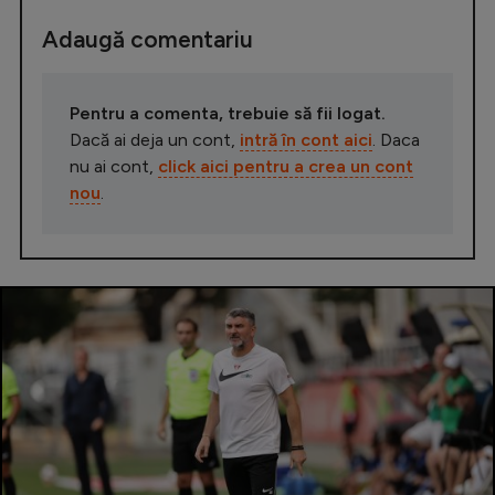
Adaugă comentariu
Pentru a comenta, trebuie să fii logat.
Dacă ai deja un cont,
intră în cont aici
. Daca
nu ai cont,
click aici pentru a crea un cont
nou
.