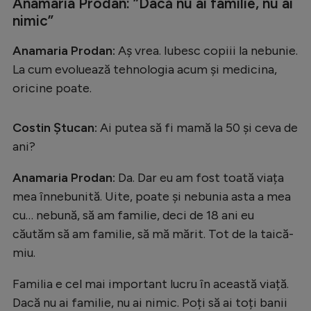
Anamaria Prodan: ”Dacă nu ai familie, nu ai
nimic”
Anamaria Prodan:
Aș vrea. Iubesc copiii la nebunie.
La cum evoluează tehnologia acum și medicina,
oricine poate.
Costin Ștucan:
Ai putea să fi mamă la 50 și ceva de
ani?
Anamaria Prodan:
Da. Dar eu am fost toată viața
mea înnebunită. Uite, poate și nebunia asta a mea
cu… nebună, să am familie, deci de 18 ani eu
căutăm să am familie, să mă mărit. Tot de la taică-
miu.
Familia e cel mai important lucru în această viață.
Dacă nu ai familie, nu ai nimic. Poți să ai toți banii