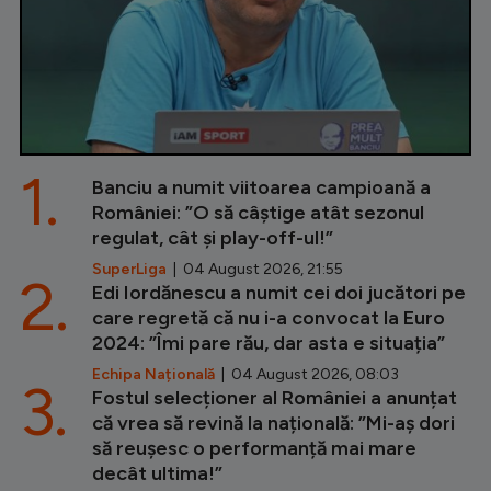
1.
Banciu a numit viitoarea campioană a
României: ”O să câștige atât sezonul
regulat, cât și play-off-ul!”
SuperLiga
| 04 August 2026, 21:55
2.
Edi Iordănescu a numit cei doi jucători pe
care regretă că nu i-a convocat la Euro
2024: ”Îmi pare rău, dar asta e situația”
Echipa Națională
| 04 August 2026, 08:03
3.
Fostul selecționer al României a anunțat
că vrea să revină la națională: ”Mi-aș dori
să reușesc o performanță mai mare
decât ultima!”