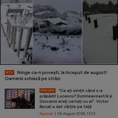
Ninge ca-n povești, la început de august!
RTV
Oamenii schiază pe străzi
”Ce ați simțit când s-a
EXCLUSIV
prăpădit Lucescu? Dumneavoastră și
Giovanni erați certați cu el”. Victor
Becali a dat cărțile pe față
Special
| 05 August 2026, 13:23