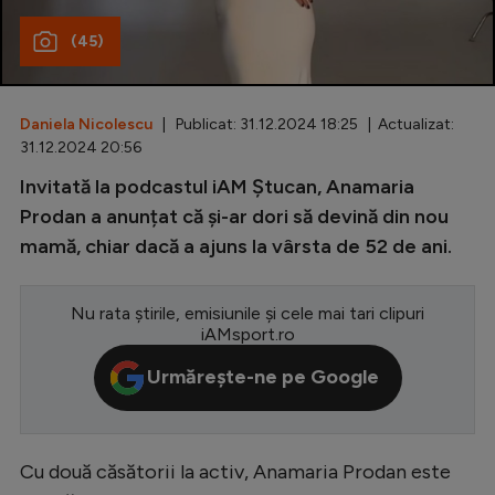
Special
(45)
Diverse
Inedit
Daniela Nicolescu
| Publicat: 31.12.2024 18:25 | Actualizat:
31.12.2024 20:56
Clasamente
Invitată la podcastul iAM Ștucan, Anamaria
Prodan a anunțat că și-ar dori să devină din nou
mamă, chiar dacă a ajuns la vârsta de 52 de ani.
Champions League
Nu rata știrile, emisiunile și cele mai tari clipuri
Europa League
iAMsport.ro
Conference League
Urmărește-ne pe Google
CM 2026
Premier League
Cu două căsătorii la activ, Anamaria Prodan este
LaLiga