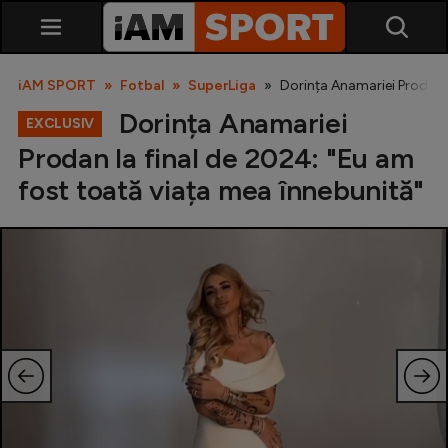
iAM SPORT
Fotbal
SuperLiga
Dorința Anamariei Prodan l
Dorința Anamariei
EXCLUSIV
Prodan la final de 2024: "Eu am
fost toată viața mea înnebunită"
SuperLiga
Liga 2
Cupa României
Echipa Națională
U21
Fotbal feminin