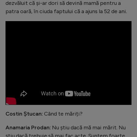
dezvăluit că și-ar dori să devină mamă pentru a
Natație
patra oară, în ciuda faptului că a ajuns la 52 de ani.
Formula 1
Gimnastică
Auto
Rugby
Ciclism
Alte sporturi
JO 2024
JO 2026
Costin Ștucan:
Când te măriți?
Anamaria Prodan:
Nu știu dacă mă mai mărit. Nu
știu dacă trebuie să mai fac acte. Suntem foarte