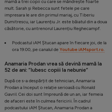
mamă a trei copii cu care se mândrește foarte
Serie A
mult. Sarah și Rebecca sunt fetele pe care
impresara le are din primul mariaj, cu Tiberiu
Bundesliga
Dumitrescu, iar Laurențiu Jr. este băiatul din a doua
Ligue 1
căsătorie, cu antrenorul Laurențiu Reghecampf.
Campionate
Podcastul iAM Ștucan apare în fiecare joi, de la
Starurile fotbalului
ora 19:00, pe canalul de
Youtube iAMsport.ro.
EURO 2024
Stranieri
Anamaria Prodan vrea să devină mamă la
52 de ani: ”Iubesc copiii la nebunie”
Clasamente
După ce s-a despărțit de tehnician, Anamaria
Prodan a început o relație serioasă cu Ronald
Gavril. Cei doi sunt împreună de un an, iar femeia
Tenis
de afaceri este în culmea fericirii. În cadrul
podcastului iAM Ștucan, Anamaria Prodan a
Handbal