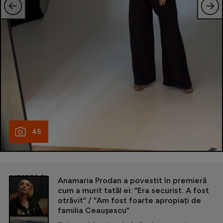
45
CITEȘTE ȘI
Anamaria Prodan a povestit în premieră
cum a murit tatăl ei: ”Era securist. A fost
otrăvit” / ”Am fost foarte apropiați de
familia Ceaușescu”