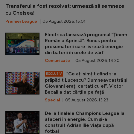
Transferul a fost rezolvat: urmează să semneze
cu Chelsea!
Premier League
| 05 August 2026, 15:01
Electrica lansează programul ”Ținem
România Aprinsă”. Bonus pentru
prosumatorii care livrează energie
din baterii în orele de vârf
Comunicate
| 05 August 2026, 14:20
”Ce ați simțit când s-a
EXCLUSIV
prăpădit Lucescu? Dumneavoastră și
Giovanni erați certați cu el”. Victor
Becali a dat cărțile pe față
Special
| 05 August 2026, 13:23
De la finalele Champions League la
afaceri în energie. Cum și-a
construit Adrian Ilie viața după
fotbal