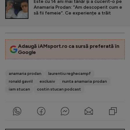
Este cu 14 ani mai tânăr și a cucerit-o pe
Anamaria Prodan: ”Am descoperit cum e
să fii femeie”. Ce experiențe a trăit
Adaugă iAMsport.ro ca sursă preferată în
Google
anamaria prodan
laurentiu reghecampf
ronald gavril
exclusiv
nunta anamaria prodan
iam stucan
costin stucan podcast