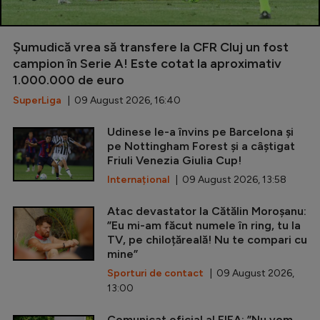
Șumudică vrea să transfere la CFR Cluj un fost
campion în Serie A! Este cotat la aproximativ
1.000.000 de euro
SuperLiga
| 09 August 2026, 16:40
Udinese le-a învins pe Barcelona și
pe Nottingham Forest și a câștigat
Friuli Venezia Giulia Cup!
Internațional
| 09 August 2026, 13:58
Atac devastator la Cătălin Moroșanu:
”Eu mi-am făcut numele în ring, tu la
TV, pe chiloțăreală! Nu te compari cu
mine”
Sporturi de contact
| 09 August 2026,
13:00
Comunicat oficial al FIFA: ”Nu vom