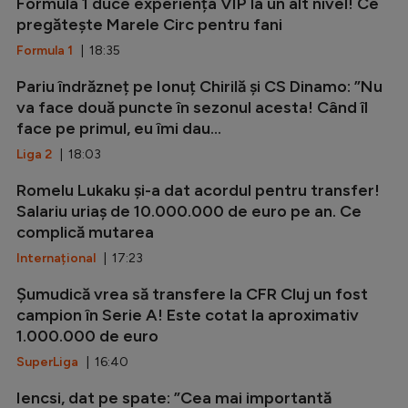
Formula 1 duce experiența VIP la un alt nivel! Ce
pregătește Marele Circ pentru fani
Formula 1
| 18:35
Pariu îndrăzneț pe Ionuț Chirilă și CS Dinamo: ”Nu
va face două puncte în sezonul acesta! Când îl
face pe primul, eu îmi dau...
Liga 2
| 18:03
Romelu Lukaku și-a dat acordul pentru transfer!
Salariu uriaș de 10.000.000 de euro pe an. Ce
complică mutarea
Internațional
| 17:23
Șumudică vrea să transfere la CFR Cluj un fost
campion în Serie A! Este cotat la aproximativ
1.000.000 de euro
SuperLiga
| 16:40
Iencsi, dat pe spate: ”Cea mai importantă