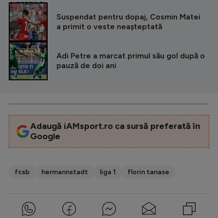
Intră în cont
CITEȘTE ȘI
Suspendat pentru dopaj, Cosmin Matei
Creează cont
a primit o veste neașteptată
Adi Petre a marcat primul său gol după o
pauză de doi ani
Adaugă iAMsport.ro ca sursă preferată în
Google
fcsb
hermannstadt
liga 1
florin tanase