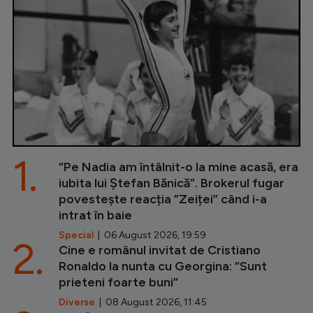
1.
”Pe Nadia am întâlnit-o la mine acasă, era
iubita lui Ștefan Bănică”. Brokerul fugar
povestește reacția ”Zeiței” când i-a
intrat în baie
Special
| 06 August 2026, 19:59
2.
Cine e românul invitat de Cristiano
Ronaldo la nunta cu Georgina: ”Sunt
prieteni foarte buni”
Diverse
| 08 August 2026, 11:45