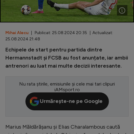
Special
Diverse
Inedit
Mihai Alecu
| Publicat: 25.08.2024 20:35 | Actualizat:
25.08.2024 21:48
Clasamente
Echipele de start pentru partida dintre
Hermannstadt și FCSB au fost anunțate, iar ambii
antrenori au luat mai multe decizii interesante.
Champions League
Nu rata știrile, emisiunile și cele mai tari clipuri
Europa League
iAMsport.ro
Conference League
Urmărește-ne pe Google
CM 2026
Premier League
Marius Măldărășanu și Elias Charalambous caută
LaLiga