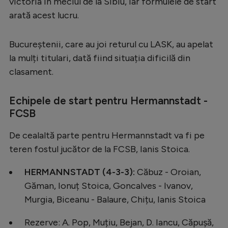
victoria în meciul de la Sibiu, iar formulele de start
Serie A
arată acest lucru.
Bundesliga
Bucureștenii, care au joi returul cu LASK, au apelat
Ligue 1
la mulți titulari, dată fiind situația dificilă din
Campionate
clasament.
Starurile fotbalului
Echipele de start pentru Hermannstadt -
EURO 2024
FCSB
Stranieri
De cealaltă parte pentru Hermannstadt va fi pe
Clasamente
teren fostul jucător de la FCSB, Ianis Stoica.
HERMANNSTADT (4-3-3):
Căbuz - Oroian,
Găman, Ionuț Stoica, Goncalves - Ivanov,
Murgia, Biceanu - Balaure, Chițu, Ianis Stoica
Tenis
Handbal
Rezerve: A. Pop, Muțiu, Bejan, D. Iancu, Căpușă,