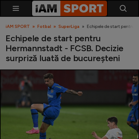
iAM SPORT
Fotbal
SuperLiga
Echipele de start pentru H
Echipele de start pentru
Hermannstadt - FCSB. Decizie
surpriză luată de bucureșteni
SuperLiga
Liga 2
Cupa României
Echipa Națională
U21
Fotbal feminin