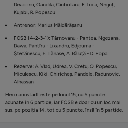
Deaconu, Gandila, Ciubotaru, F. Luca, Neguț,
Natație
Kujabi, R. Popescu
Formula 1
Antrenor: Marius Măldărășanu
Gimnastică
Auto
FCSB (4-2-3-1):
Târnovanu - Pantea, Ngezana,
Dawa, Panțîru - Lixandru, Edjouma -
Rugby
Ștefănescu, F. Tănase, A. Băluță - D. Popa
Ciclism
Rezerve: A. Vlad, Udrea, V. Crețu, O. Popescu,
Alte sporturi
Miculescu, Kiki, Chiricheș, Pandele, Radunovic,
JO 2024
Alhassan
JO 2026
Hermannstadt este pe locul 15, cu 5 puncte
adunate în 6 partide, iar FCSB e doar cu un loc mai
sus, pe poziția 14, tot cu 5 puncte, însă în 5 partide.