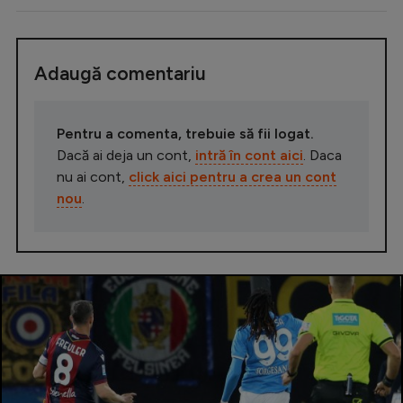
Adaugă comentariu
Pentru a comenta, trebuie să fii logat.
Dacă ai deja un cont,
intră în cont aici
. Daca
nu ai cont,
click aici pentru a crea un cont
nou
.