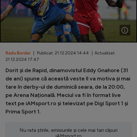
Special
Diverse
Inedit
Clasamente
Radu Bordei
| Publicat: 21.12.2024 14:44 | Actualizat:
21.12.2024 17:47
Dorit și de Rapid, dinamovistul Eddy Gnahore (31
Champions League
de ani) spune că această veste îl va motiva și mai
tare în derby-ul de duminică seara, de la 20:00,
Europa League
pe Arena Națională. Meciul va fi în format live
Conference League
text pe iAMsport.ro și televizat pe Digi Sport 1 și
Prima Sport 1.
CM 2026
Premier League
Nu rata știrile, emisiunile și cele mai tari clipuri
LaLiga
iAMsport.ro