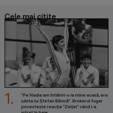
Cele mai citite
1.
”Pe Nadia am întâlnit-o la mine acasă, era
iubita lui Ștefan Bănică”. Brokerul fugar
povestește reacția ”Zeiței” când i-a
intrat în baie