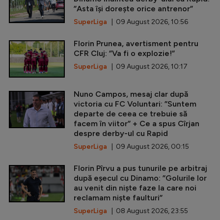
”Asta își dorește orice antrenor”
SuperLiga
| 09 August 2026, 10:56
Florin Prunea, avertisment pentru
CFR Cluj: ”Va fi o explozie!”
SuperLiga
| 09 August 2026, 10:17
Nuno Campos, mesaj clar după
victoria cu FC Voluntari: ”Suntem
departe de ceea ce trebuie să
facem în viitor” + Ce a spus Cîrjan
despre derby-ul cu Rapid
SuperLiga
| 09 August 2026, 00:15
Florin Pîrvu a pus tunurile pe arbitraj
după eșecul cu Dinamo: ”Golurile lor
au venit din niște faze la care noi
reclamam niște faulturi”
SuperLiga
| 08 August 2026, 23:55