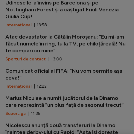
Udinese le-a învins pe Barcelona și pe
Nottingham Forest și a câștigat Friuli Venezia
Giulia Cup!
Internațional
| 13:58
Atac devastator la Cătălin Moroșanu: ”Eu mi-am
făcut numele în ring, tu la TV, pe chiloțăreală! Nu
te compari cu mine”
Sporturi de contact
| 13:00
Comunicat oficial al FIFA: ”Nu vom permite așa
ceva!”
Internațional
| 12:22
Marius Niculae a numit jucătorul de la Dinamo
care reprezintă ”un plus față de sezonul trecut”
SuperLiga
| 11:35
Nicolescu anunță două transferuri la Dinamo
înaintea derby-ului cu Rapid: ”Asta își dorește