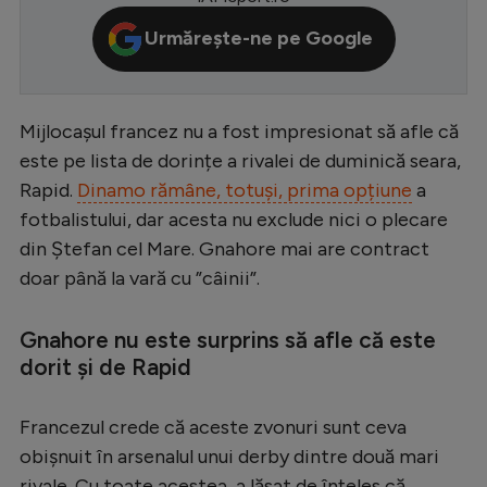
Serie A
Urmărește-ne pe Google
Bundesliga
Ligue 1
Mijlocașul francez nu a fost impresionat să afle că
Campionate
este pe lista de dorințe a rivalei de duminică seara,
Rapid.
Dinamo rămâne, totuși, prima opțiune
a
Starurile fotbalului
fotbalistului, dar acesta nu exclude nici o plecare
EURO 2024
din Ștefan cel Mare. Gnahore mai are contract
Stranieri
doar până la vară cu ”câinii”.
Clasamente
Gnahore nu este surprins să afle că este
dorit și de Rapid
Francezul crede că aceste zvonuri sunt ceva
Tenis
obișnuit în arsenalul unui derby dintre două mari
Handbal
rivale. Cu toate acestea, a lăsat de înțeles că