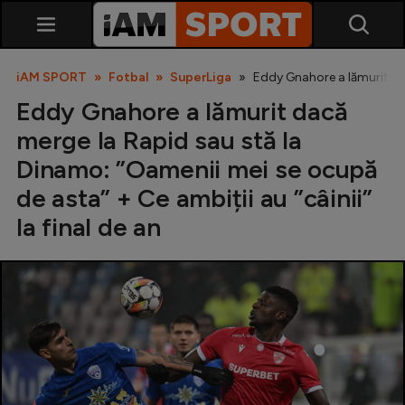
iAM SPORT
Fotbal
SuperLiga
Eddy Gnahore a lămurit dac
Eddy Gnahore a lămurit dacă
merge la Rapid sau stă la
Dinamo: ”Oamenii mei se ocupă
de asta” + Ce ambiții au ”câinii”
la final de an
SuperLiga
Liga 2
Cupa României
Echipa Națională
U21
Fotbal feminin