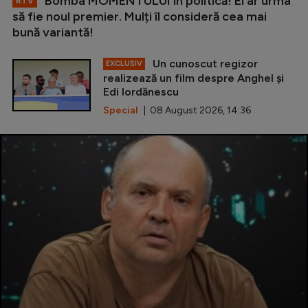
Bomba MOMENTULUI în politică! El ar urma
RTV
să fie noul premier. Mulți îl consideră cea mai
bună variantă!
Un cunoscut regizor
EXCLUSIV
realizează un film despre Anghel și
Edi Iordănescu
Special
| 08 August 2026, 14:36