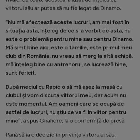
Natație
viitorul său ar putea să nu fie legat de Dinamo.
Formula 1
”Nu mă afectează aceste lucruri, am mai fost în
Gimnastică
situația asta, înțeleg de ce s-a vorbit de asta, nu
este o problemă pentru mine sau pentru Dinamo.
Auto
Mă simt bine aici, este o familie, este primul meu
Rugby
club din România, nu vreau să merg la altă echipă,
mă înțeleg bine cu antrenorul, se lucrează bine,
Ciclism
sunt fericit.
Alte sporturi
După meciul cu Rapid o să mă așez la masă cu
JO 2024
clubul și vom discuta viitorul meu, dar acum nu
JO 2026
este momentul. Am oameni care se ocupă de
astfel de lucruri, nu știu ce va fi în viitor pentru
mine”
, a spus Gnahore, la o conferință de presă.
Până să ia o decizie în privința viitorului său,