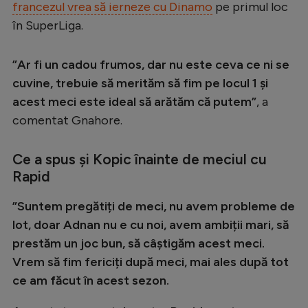
Intră în cont
francezul vrea să ierneze cu Dinamo
pe primul loc
în SuperLiga.
Creează cont
”Ar fi un cadou frumos, dar nu este ceva ce ni se
cuvine, trebuie să merităm să fim pe locul 1 și
acest meci este ideal să arătăm că putem”
, a
comentat Gnahore.
Ce a spus și Kopic înainte de meciul cu
Rapid
”Suntem pregătiți de meci, nu avem probleme de
lot, doar Adnan nu e cu noi, avem ambiții mari, să
prestăm un joc bun, să câștigăm acest meci.
Vrem să fim fericiți după meci, mai ales după tot
ce am făcut în acest sezon.