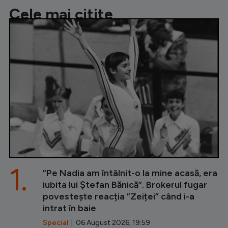
Cele mai citite
1.
”Pe Nadia am întâlnit-o la mine acasă, era
iubita lui Ștefan Bănică”. Brokerul fugar
povestește reacția ”Zeiței” când i-a
intrat în baie
Special
| 06 August 2026, 19:59