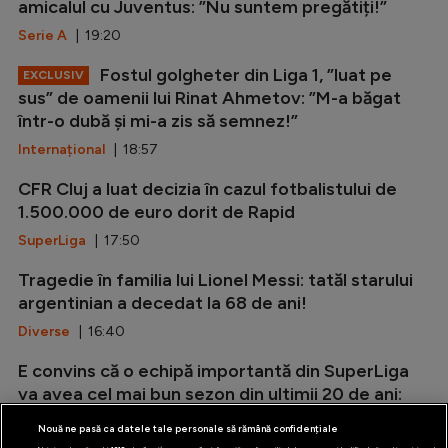
amicalul cu Juventus: ”Nu suntem pregătiți!”
Serie A
| 19:20
Fostul golgheter din Liga 1, ”luat pe
EXCLUSIV
sus” de oamenii lui Rinat Ahmetov: ”M-a băgat
într-o dubă și mi-a zis să semnez!”
Internațional
| 18:57
CFR Cluj a luat decizia în cazul fotbalistului de
1.500.000 de euro dorit de Rapid
SuperLiga
| 17:50
Tragedie în familia lui Lionel Messi: tatăl starului
argentinian a decedat la 68 de ani!
Diverse
| 16:40
E convins că o echipă importantă din SuperLiga
va avea cel mai bun sezon din ultimii 20 de ani:
”Fanii să își ia abonamente,...
Nouă ne pasă ca datele tale personale să rămână confidențiale
SuperLiga
| 15:57