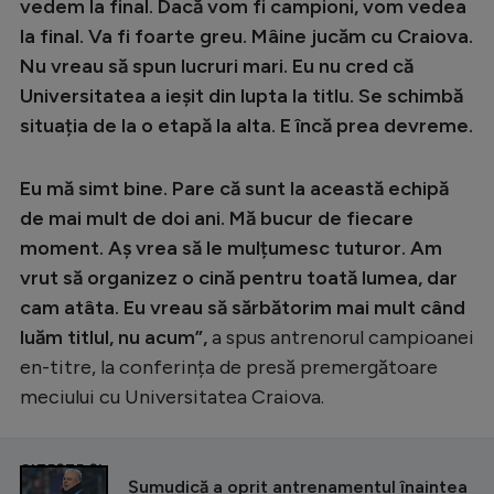
Intră în cont
vedem la final. Dacă vom fi campioni, vom vedea
la final. Va fi foarte greu. Mâine jucăm cu Craiova.
Creează cont
Nu vreau să spun lucruri mari. Eu nu cred că
Universitatea a ieșit din lupta la titlu. Se schimbă
situația de la o etapă la alta. E încă prea devreme.
Eu mă simt bine. Pare că sunt la această echipă
de mai mult de doi ani. Mă bucur de fiecare
moment. Aș vrea să le mulțumesc tuturor. Am
vrut să organizez o cină pentru toată lumea, dar
cam atâta. Eu vreau să sărbătorim mai mult când
luăm titlul, nu acum”,
a spus antrenorul campioanei
en-titre, la conferința de presă premergătoare
meciului cu Universitatea Craiova.
CITEȘTE ȘI
Șumudică a oprit antrenamentul înaintea