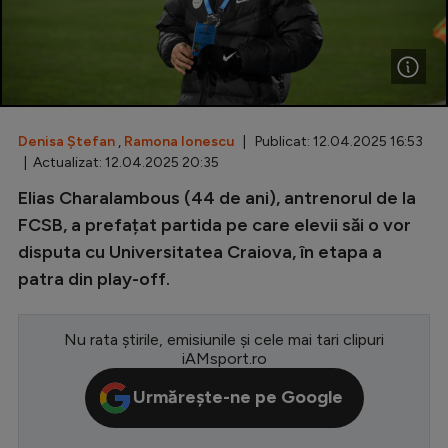
Special
Diverse
Inedit
Denisa Ștefan
,
Ramona Ionescu
| Publicat: 12.04.2025 16:53
Clasamente
| Actualizat: 12.04.2025 20:35
Elias Charalambous (44 de ani), antrenorul de la
FCSB, a prefațat partida pe care elevii săi o vor
disputa cu Universitatea Craiova, în etapa a
Champions League
patra din play-off.
Europa League
Conference League
Nu rata știrile, emisiunile și cele mai tari clipuri
iAMsport.ro
CM 2026
Urmărește-ne pe Google
Premier League
LaLiga