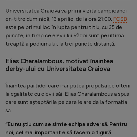
Serie A
Universitatea Craiova va primi vizita campioanei
en-titre duminică, 13 aprilie, de la ora 21:00.
FCSB
Bundesliga
este pe primul loc în lupta pentru titlu, cu 35 de
Ligue 1
puncte, în timp ce elevii lui Rădoi sunt pe ultima
Campionate
treaptă a podiumului, la trei puncte distanță.
Starurile fotbalului
Elias Charalambous, motivat înaintea
EURO 2024
derby-ului cu Universitatea Craiova
Stranieri
Înaintea partidei care i-ar putea propulsa pe olteni
Clasamente
la egalitate cu elevii săi, Elias Charalambous a spus
care sunt așteptările pe care le are de la formația
sa.
Tenis
”Eu nu știu cum se simte echipa adversă. Pentru
Handbal
noi, cel mai important e să facem o figură