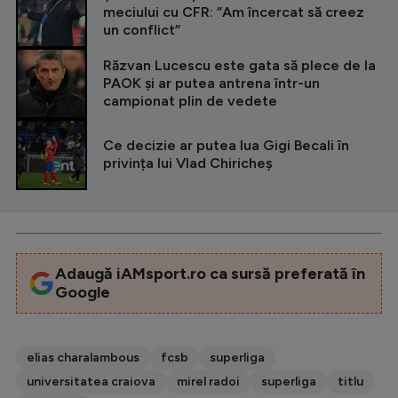
meciului cu CFR: ”Am încercat să creez
un conflict”
Răzvan Lucescu este gata să plece de la
PAOK și ar putea antrena într-un
campionat plin de vedete
Ce decizie ar putea lua Gigi Becali în
privința lui Vlad Chiricheș
Adaugă iAMsport.ro ca sursă preferată în
Google
elias charalambous
fcsb
superliga
universitatea craiova
mirel radoi
superliga
titlu