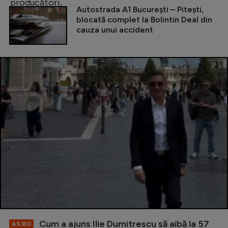
Autostrada A1 București – Pitești,
blocată complet la Bolintin Deal din
cauza unui accident
Cum a ajuns Ilie Dumitrescu să aibă la 57
AS.RO