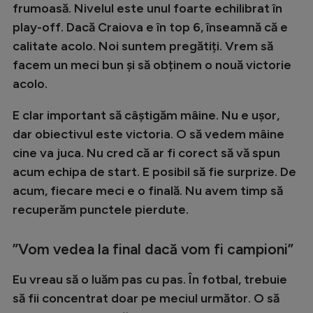
frumoasă. Nivelul este unul foarte echilibrat în
Natație
play-off. Dacă Craiova e în top 6, înseamnă că e
Formula 1
calitate acolo. Noi suntem pregătiți. Vrem să
facem un meci bun și să obținem o nouă victorie
Gimnastică
acolo.
Auto
E clar important să câștigăm mâine. Nu e ușor,
Rugby
dar obiectivul este victoria. O să vedem mâine
Ciclism
cine va juca. Nu cred că ar fi corect să vă spun
Alte sporturi
acum echipa de start. E posibil să fie surprize. De
acum, fiecare meci e o finală. Nu avem timp să
JO 2024
recuperăm punctele pierdute.
JO 2026
”Vom vedea la final dacă vom fi campioni”
Eu vreau să o luăm pas cu pas. În fotbal, trebuie
să fii concentrat doar pe meciul următor. O să