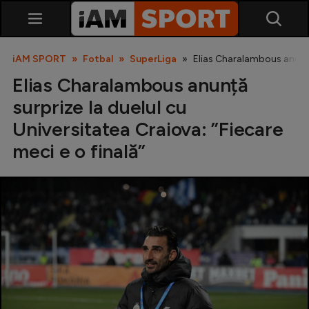
iAM SPORT
Fotbal
SuperLiga
Elias Charalambous anunță s
Elias Charalambous anunță
surprize la duelul cu
Universitatea Craiova: ”Fiecare
meci e o finală”
SuperLiga
Liga 2
Cupa României
Echipa Națională
U21
Fotbal feminin