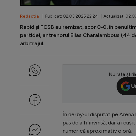
Redactia
| Publicat: 02.03.2025 22:24 | Actualizat: 02.
Rapid și FCSB au remizat, scor 0-0, în penultim
partidei, antrenorul Elias Charalambous (44 de
arbitrajul.
Nu rata știril
U
În derby-ul disputat pe Arena 
pas de a fi învinsă, dar a reuș
numerică aproximativ o oră.