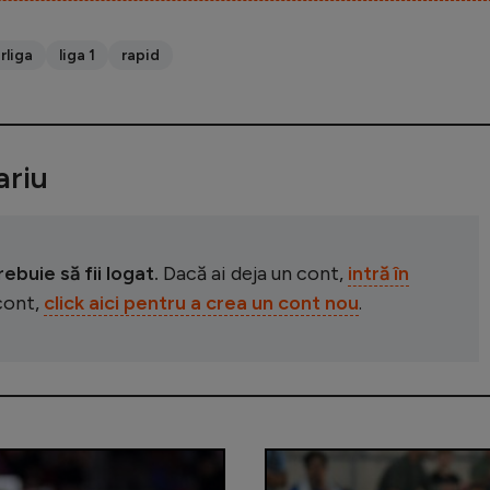
rliga
liga 1
rapid
riu
buie să fii logat.
Dacă ai deja un cont,
intră în
 cont,
click aici pentru a crea un cont nou
.