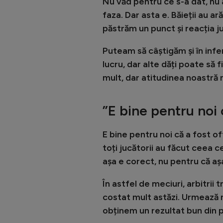
Nu văd pentru ce s-a dat, nu 
faza. Dar asta e. Băieții au ar
păstrăm un punct și reacția j
Puteam să câștigăm și în infer
lucru, dar alte dăți poate să
mult, dar atitudinea noastră n
”E bine pentru noi c
E bine pentru noi că a fost off
toți jucătorii au făcut ceea c
așa e corect, nu pentru că aș
În astfel de meciuri, arbitrii
costat mult astăzi. Urmează m
obținem un rezultat bun din 