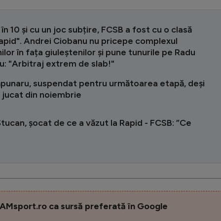
i în 10 și cu un joc subțire, FCSB a fost cu o clasă
apid". Andrei Ciobanu nu pricepe complexul
lor în fața giuleștenilor și pune tunurile pe Radu
: "Arbitraj extrem de slab!"
Săpunaru, suspendat pentru următoarea etapă, deși
 jucat din noiembrie
tucan, șocat de ce a văzut la Rapid - FCSB: ”Ce
AMsport.ro ca sursă preferată în Google