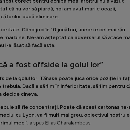
a fost corect pentru echipa mea, arbitrul nu a văzut
ătat că nu vor să piardă, noi am avut marile ocazii,
ucătorilor după eliminare.
ioritate. Când joci în 10 jucători, uneori e cel mai rău
 fie mai bine. Ne-am așteptat ca adversarul să atace ma
u i-a lăsat să facă asta.
ă a fost offside la golul lor”
side la golul lor. Tănase poate juca orice poziție în faț
e trebuia. Dacă e să fim în inferioritate, să fim pentru c
a decide cineva.
 trebuie să fie concentrați. Poate că acest cartonaș ne-
eciul cu Lyon, va fi mult mai greu, obiectivul nostru e
primul meci
”, a spus Elias Charalambous.