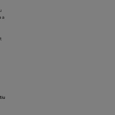
u
a a
t
tiu