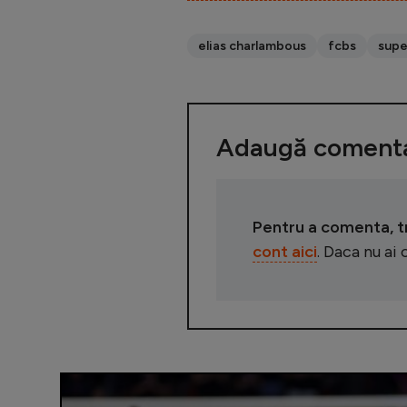
elias charlambous
fcbs
supe
Adaugă comenta
Pentru a comenta, tre
cont aici
. Daca nu ai