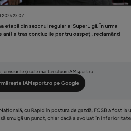
03.2025 23:07
a etapă din sezonul regular al SuperLigii. În urma
 ani) a tras concluziile pentru oaspeți, reclamând
e, emisiunile și cele mai tari clipuri iAMsport.ro
rmărește iAMsport.ro pe Google
Națională, cu Rapid în postura de gazdă, FCSB a fost la 
it să smulgă un punct, chiar dacă a evoluat în inferioritate