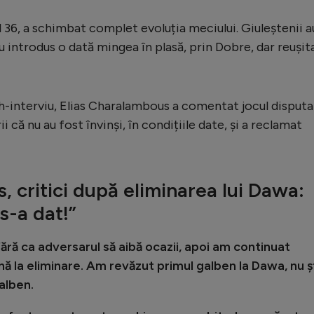
l 36, a schimbat complet evoluția meciului. Giuleștenii a
introdus o dată mingea în plasă, prin Dobre, dar reușit
ash-interviu, Elias Charalambous a comentat jocul disputa
ii că nu au fost învinși, în condițiile date, și a reclamat
, critici după eliminarea lui Dawa:
s-a dat!”
ără ca adversarul să aibă ocazii, apoi am continuat
ă la eliminare. Am revăzut primul galben la Dawa, nu ș
galben.