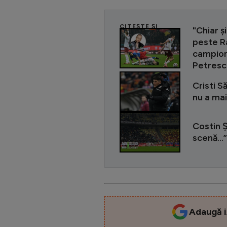
CITEȘTE ȘI
"Chiar ș
peste R
campioni
Petrescu
Cristi 
nu a mai
Costin Ș
scenă...”
Adaugă i