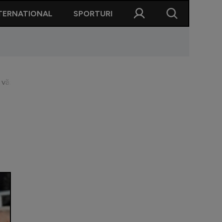
TERNATIONAL
SPORTURI
ăzut faza, nu știu cine i-a zis să dea galben, nu a fost corect!