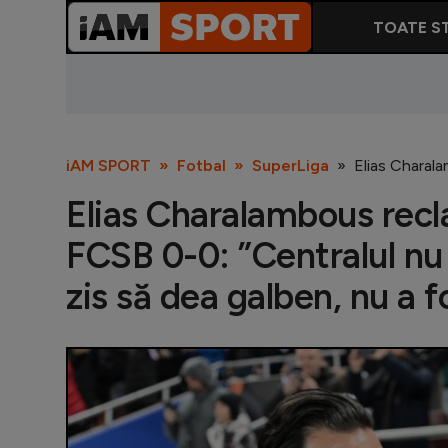
TOATE ST
iAM SPORT
Fotbal
SuperLiga
Elias Charala
Elias Charalambous recl
FCSB 0-0: ”Centralul nu a
zis să dea galben, nu a f