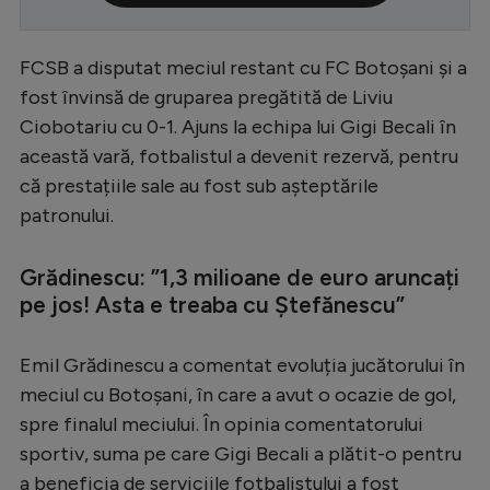
Serie A
FCSB a disputat meciul restant cu FC Botoșani și a
Bundesliga
fost învinsă de gruparea pregătită de Liviu
Ligue 1
Ciobotariu cu 0-1. Ajuns la echipa lui Gigi Becali în
Campionate
această vară, fotbalistul a devenit rezervă, pentru
că prestațiile sale au fost sub așteptările
Starurile fotbalului
patronului.
EURO 2024
Stranieri
Grădinescu: ”
1,3 milioane de euro aruncați
pe jos! Asta e treaba cu Ștefănescu”
Clasamente
Emil Grădinescu a comentat evoluția jucătorului în
meciul cu Botoșani, în care a avut o ocazie de gol,
spre finalul meciului. În opinia comentatorului
Tenis
sportiv, suma pe care Gigi Becali a plătit-o pentru
Handbal
a beneficia de serviciile fotbalistului a fost