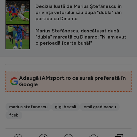
CITEȘTE ȘI
Decizia luată de Marius Ștefănescu în
privința viitorului său după "dubla" din
partida cu Dinamo
Marius Ștefănescu, descătușat după
"dubla" marcată cu Dinamo: ”N-am avut
o perioadă foarte bună!"
Adaugă iAMsport.ro ca sursă preferată în
Google
marius stefanescu
gigi becali
emil gradinescu
fcsb