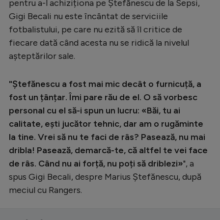
Intră în cont
pentru a-l achiziționa pe Ștefănescu de la Sepsi,
Gigi Becali nu este încântat de serviciile
Creează cont
fotbalistului, pe care nu ezită să îl critice de
fiecare dată când acesta nu se ridică la nivelul
așteptărilor sale.
"Ștefănescu a fost mai mic decât o furnicuță, a
fost un țânțar. Îmi pare rău de el. O să vorbesc
personal cu el să-i spun un lucru: «Băi, tu ai
calitate, ești jucător tehnic, dar am o rugăminte
la tine. Vrei să nu te faci de râs? Pasează, nu mai
dribla! Pasează, demarcă-te, că altfel te vei face
de râs. Când nu ai forță, nu poți să driblezi»
", a
spus Gigi Becali, despre Marius Ștefănescu, după
meciul cu Rangers.