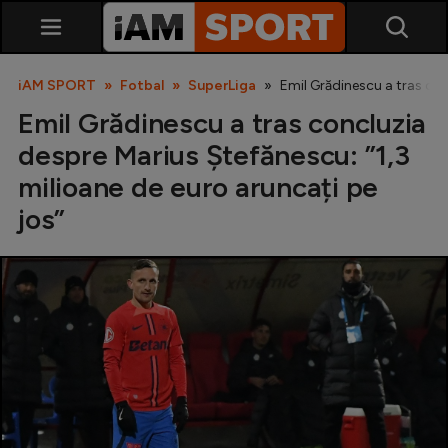
iAM SPORT
Fotbal
SuperLiga
Emil Grădinescu a tras con
Emil Grădinescu a tras concluzia
despre Marius Ștefănescu: ”1,3
milioane de euro aruncați pe
jos”
SuperLiga
Liga 2
Cupa României
Echipa Națională
U21
Fotbal feminin