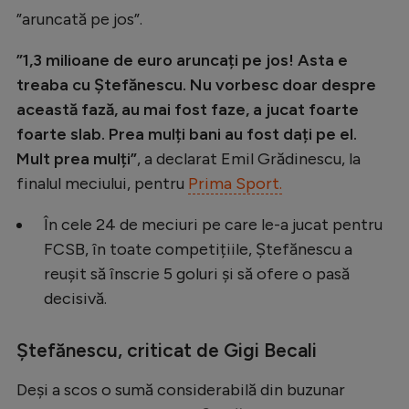
”aruncată pe jos”.
Natație
Formula 1
”1,3 milioane de euro aruncați pe jos! Asta e
treaba cu Ștefănescu. Nu vorbesc doar despre
Gimnastică
această fază, au mai fost faze, a jucat foarte
Auto
foarte slab. Prea mulți bani au fost dați pe el.
Rugby
Mult prea mulți”
, a declarat Emil Grădinescu, la
finalul meciului, pentru
Prima Sport.
Ciclism
Alte sporturi
În cele 24 de meciuri pe care le-a jucat pentru
FCSB, în toate competițiile, Ștefănescu a
JO 2024
reușit să înscrie 5 goluri și să ofere o pasă
JO 2026
decisivă.
Ștefănescu, criticat de Gigi Becali
Deși a scos o sumă considerabilă din buzunar