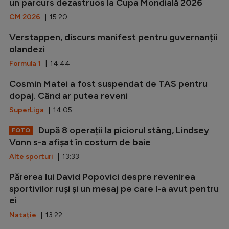
un parcurs dezastruos la Cupa Mondială 2026
CM 2026
| 15:20
Verstappen, discurs manifest pentru guvernanții
olandezi
Formula 1
| 14:44
Cosmin Matei a fost suspendat de TAS pentru
dopaj. Când ar putea reveni
SuperLiga
| 14:05
După 8 operații la piciorul stâng, Lindsey
FOTO
Vonn s-a afișat în costum de baie
Alte sporturi
| 13:33
Părerea lui David Popovici despre revenirea
sportivilor ruși și un mesaj pe care l-a avut pentru
ei
Natație
| 13:22