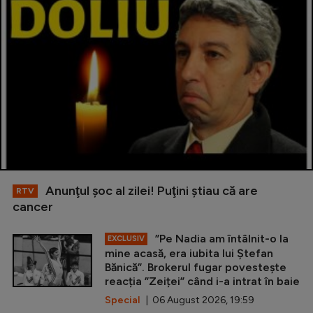
Anunţul şoc al zilei! Puţini ştiau că are
RTV
cancer
”Pe Nadia am întâlnit-o la
EXCLUSIV
mine acasă, era iubita lui Ștefan
Bănică”. Brokerul fugar povestește
reacția ”Zeiței” când i-a intrat în baie
Special
| 06 August 2026, 19:59