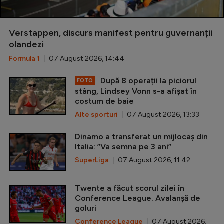
Verstappen, discurs manifest pentru guvernanții
olandezi
Formula 1
| 07 August 2026, 14:44
După 8 operații la piciorul
FOTO
stâng, Lindsey Vonn s-a afișat în
costum de baie
Alte sporturi
| 07 August 2026, 13:33
Dinamo a transferat un mijlocaș din
Italia: ”Va semna pe 3 ani”
SuperLiga
| 07 August 2026, 11:42
Twente a făcut scorul zilei în
Conference League. Avalanșă de
goluri
Conference League
| 07 August 2026,