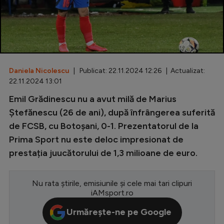
Special
Diverse
Inedit
Daniela Nicolescu
| Publicat: 22.11.2024 12:26 | Actualizat:
Clasamente
22.11.2024 13:01
Emil Grădinescu nu a avut milă de Marius
Ștefănescu (26 de ani), după înfrângerea suferită
de FCSB, cu Botoșani, 0-1. Prezentatorul de la
Champions League
Prima Sport nu este deloc impresionat de
Europa League
prestația juucătorului de 1,3 milioane de euro.
Conference League
CM 2026
Nu rata știrile, emisiunile și cele mai tari clipuri
iAMsport.ro
Premier League
Urmărește-ne pe Google
LaLiga