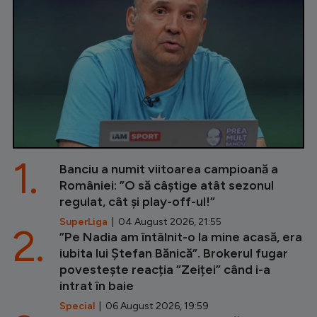
1.
Banciu a numit viitoarea campioană a
României: ”O să câștige atât sezonul
regulat, cât și play-off-ul!”
SuperLiga
| 04 August 2026, 21:55
2.
”Pe Nadia am întâlnit-o la mine acasă, era
iubita lui Ștefan Bănică”. Brokerul fugar
povestește reacția ”Zeiței” când i-a
intrat în baie
Special
| 06 August 2026, 19:59