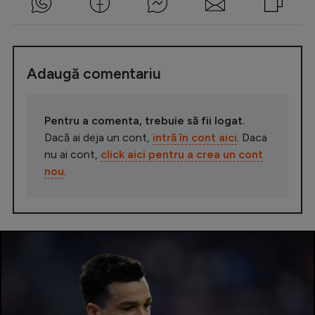
Adaugă comentariu
Pentru a comenta, trebuie să fii logat.
Dacă ai deja un cont,
intră în cont aici
. Daca
nu ai cont,
click aici pentru a crea un cont
nou
.