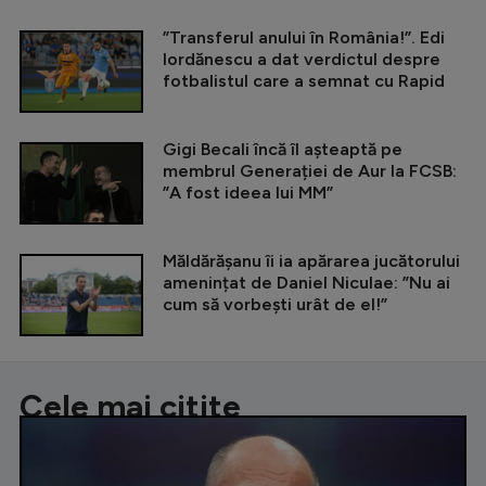
”Transferul anului în România!”. Edi
Iordănescu a dat verdictul despre
fotbalistul care a semnat cu Rapid
Gigi Becali încă îl așteaptă pe
membrul Generației de Aur la FCSB:
”A fost ideea lui MM”
Măldărășanu îi ia apărarea jucătorului
amenințat de Daniel Niculae: ”Nu ai
cum să vorbești urât de el!”
Cele mai citite