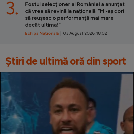
3.
Fostul selecționer al României a anunțat
că vrea să revină la națională: ”Mi-aș dori
să reușesc o performanță mai mare
decât ultima!”
Echipa Națională
| 03 August 2026, 18:02
Știri de ultimă oră din sport