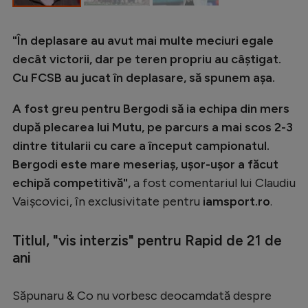
Intră în cont
Creează cont
"În deplasare au avut mai multe meciuri egale
decât victorii, dar pe teren propriu au câștigat.
Cu FCSB au jucat în deplasare, să spunem așa.
A fost greu pentru Bergodi să ia echipa din mers
după plecarea lui Mutu, pe parcurs a mai scos 2-3
dintre titularii cu care a început campionatul.
Bergodi este mare meseriaș, ușor-ușor a făcut
echipă competitivă",
a fost comentariul lui Claudiu
Vaișcovici, în exclusivitate pentru
iamsport.ro
.
Titlul, "vis interzis" pentru Rapid de 21 de
ani
Săpunaru & Co nu vorbesc deocamdată despre