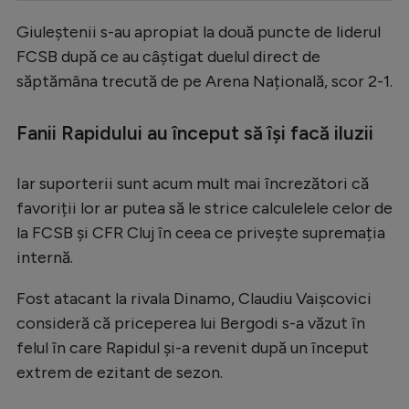
Serie A
Giuleștenii s-au apropiat la două puncte de liderul
FCSB după ce au câștigat duelul direct de
Bundesliga
săptămâna trecută de pe Arena Națională, scor 2-1.
Ligue 1
Campionate
Fanii Rapidului au început să își facă iluzii
Starurile fotbalului
Iar suporterii sunt acum mult mai încrezători că
EURO 2024
favoriții lor ar putea să le strice calculelele celor de
Stranieri
la FCSB și CFR Cluj în ceea ce privește supremația
internă.
Clasamente
Fost atacant la rivala Dinamo, Claudiu Vaișcovici
consideră că priceperea lui Bergodi s-a văzut în
felul în care Rapidul și-a revenit după un început
Tenis
extrem de ezitant de sezon.
Handbal