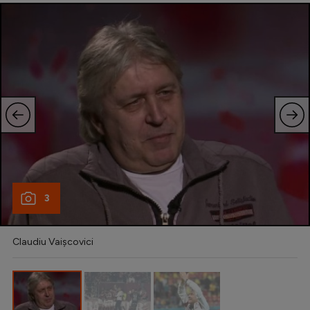
Natație
Formula 1
Gimnastică
Auto
Rugby
Ciclism
Alte sporturi
JO 2024
3
JO 2026
Claudiu Vaișcovici