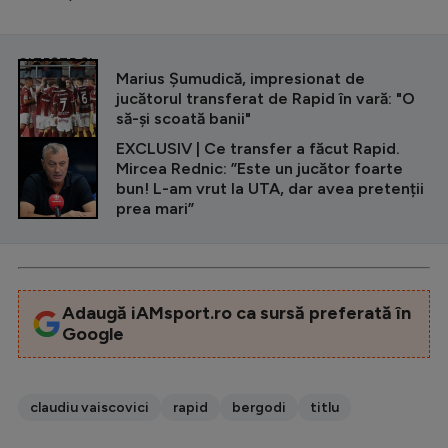
CITEȘTE ȘI
Marius Șumudică, impresionat de
jucătorul transferat de Rapid în vară: "O
să-și scoată banii"
EXCLUSIV | Ce transfer a făcut Rapid.
Mircea Rednic: ”Este un jucător foarte
bun! L-am vrut la UTA, dar avea pretenții
prea mari”
Adaugă iAMsport.ro ca sursă preferată în
Google
claudiu vaiscovici
rapid
bergodi
titlu