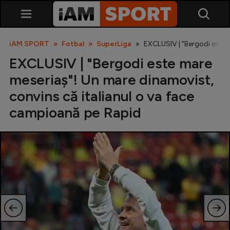
iAM SPORT
Fotbal
SuperLiga
EXCLUSIV | "Bergodi este 
EXCLUSIV | "Bergodi este mare
meseriaș"! Un mare dinamovist,
convins că italianul o va face
campioană pe Rapid
SuperLiga
Liga 2
Cupa României
Echipa Națională
U21
Fotbal feminin