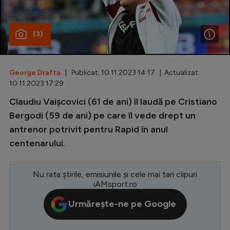
Special
(3)
Diverse
Inedit
George Drafta
| Publicat: 10.11.2023 14:17 | Actualizat:
Clasamente
10.11.2023 17:29
Claudiu Vaișcovici (61 de ani) îl laudă pe Cristiano
Bergodi (59 de ani) pe care îl vede drept un
antrenor potrivit pentru Rapid în anul
Champions League
centenarului.
Europa League
Conference League
Nu rata știrile, emisiunile și cele mai tari clipuri
iAMsport.ro
CM 2026
Urmărește-ne pe Google
Premier League
LaLiga