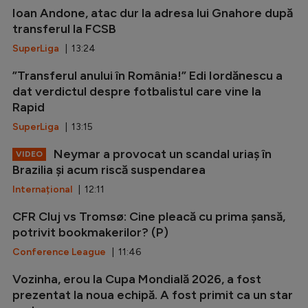
Ioan Andone, atac dur la adresa lui Gnahore după
transferul la FCSB
SuperLiga
| 13:24
”Transferul anului în România!” Edi Iordănescu a
dat verdictul despre fotbalistul care vine la
Rapid
SuperLiga
| 13:15
Neymar a provocat un scandal uriaș în
VIDEO
Brazilia și acum riscă suspendarea
Internațional
| 12:11
CFR Cluj vs Tromsø: Cine pleacă cu prima șansă,
potrivit bookmakerilor? (P)
Conference League
| 11:46
Vozinha, erou la Cupa Mondială 2026, a fost
prezentat la noua echipă. A fost primit ca un star