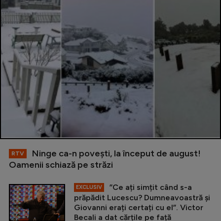
Ninge ca-n povești, la început de august!
RTV
Oamenii schiază pe străzi
”Ce ați simțit când s-a
EXCLUSIV
prăpădit Lucescu? Dumneavoastră și
Giovanni erați certați cu el”. Victor
Becali a dat cărțile pe față