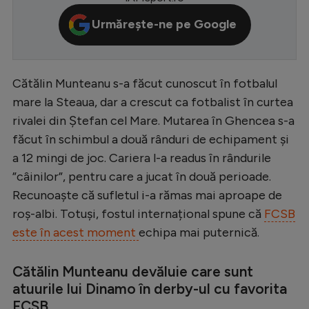
Serie A
Urmărește-ne pe Google
Bundesliga
Ligue 1
Cătălin Munteanu s-a făcut cunoscut în fotbalul
Campionate
mare la Steaua, dar a crescut ca fotbalist în curtea
rivalei din Ștefan cel Mare. Mutarea în Ghencea s-a
Starurile fotbalului
făcut în schimbul a două rânduri de echipament și
EURO 2024
a 12 mingi de joc. Cariera l-a readus în rândurile
Stranieri
”câinilor”, pentru care a jucat în două perioade.
Recunoaște că sufletul i-a rămas mai aproape de
Clasamente
roș-albi. Totuși, fostul internațional spune că
FCSB
este în acest moment
echipa mai puternică.
Cătălin Munteanu devăluie care sunt
Tenis
atuurile lui Dinamo în derby-ul cu favorita
Handbal
FCSB