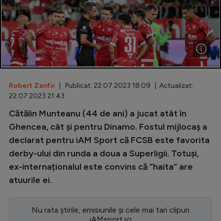
Special
Diverse
Inedit
Clasamente
Robert Zanfir
| Publicat: 22.07.2023 18:09 | Actualizat:
22.07.2023 21:43
Cătălin Munteanu (44 de ani) a jucat atât în
Champions League
Ghencea, cât și pentru Dinamo. Fostul mijlocaș a
declarat pentru iAM Sport că FCSB este favorita
Europa League
derby-ului din runda a doua a Superligii. Totuși,
Conference League
ex-internaționalul este convins că ”haita” are
atuurile ei.
CM 2026
Premier League
Nu rata știrile, emisiunile și cele mai tari clipuri
LaLiga
iAMsport.ro