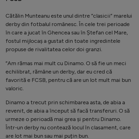
Natație
Cătălin Munteanu este unul dintre ”clasicii” marelui
Formula 1
derby din fotbalul românesc. În cele trei perioade
Gimnastică
în care a jucat în Ghencea sau în Ștefan cel Mare,
fostul mijlocaș a gustat din toate ingredintele
Auto
propuse de rivalitatea celor doi granzi.
Rugby
”Am rămas mai mult cu Dinamo. O să fie un meci
Ciclism
echilibrat, rămâne un derby, dar eu cred că
Alte sporturi
favorită e FCSB, pentru că are un lot mult mai bun
JO 2024
valoric.
JO 2026
Dinamo a trecut prin schimbarea asta, de abia a
revenit, de abia a început să facă transferuri. O să
urmeze o perioadă mai grea și pentru Dinamo.
Într-un derby nu contează locul în clasament, care
are lot mai bun sau mai puțin bun.