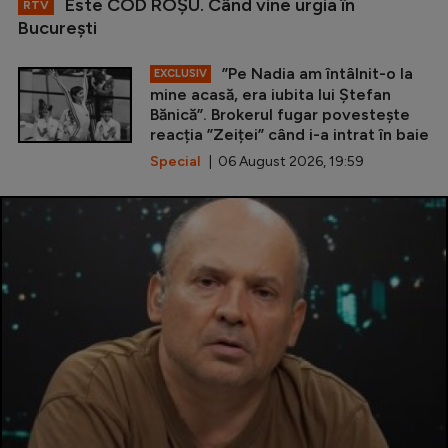
Este COD ROŞU. Când vine urgia în
RTV
Bucureşti
”Pe Nadia am întâlnit-o la
EXCLUSIV
mine acasă, era iubita lui Ștefan
Bănică”. Brokerul fugar povestește
reacția ”Zeiței” când i-a intrat în baie
Special
| 06 August 2026, 19:59