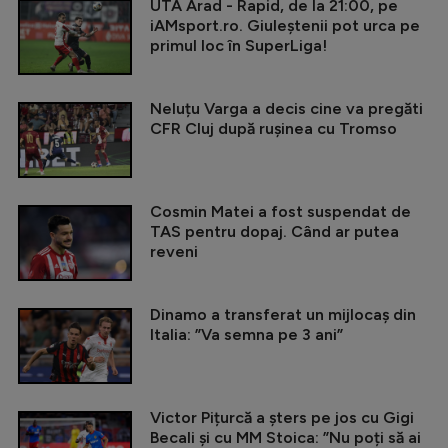
UTA Arad - Rapid, de la 21:00, pe
iAMsport.ro. Giuleștenii pot urca pe
primul loc în SuperLiga!
Neluțu Varga a decis cine va pregăti
CFR Cluj după rușinea cu Tromso
Cosmin Matei a fost suspendat de
TAS pentru dopaj. Când ar putea
reveni
Dinamo a transferat un mijlocaș din
Italia: ”Va semna pe 3 ani”
Victor Pițurcă a șters pe jos cu Gigi
Becali și cu MM Stoica: ”Nu poți să ai