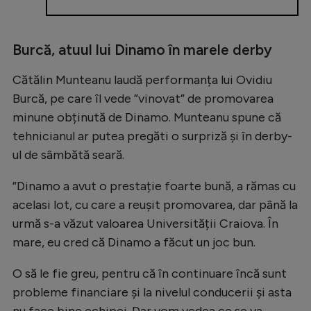
Burcă, atuul lui Dinamo în marele derby
Cătălin Munteanu laudă performanța lui Ovidiu
Burcă, pe care îl vede ”vinovat” de promovarea
minune obținută de Dinamo. Munteanu spune că
tehnicianul ar putea pregăti o surpriză și în derby-
ul de sâmbătă seară.
”Dinamo a avut o prestație foarte bună, a rămas cu
acelasi lot, cu care a reușit promovarea, dar până la
urmă s-a văzut valoarea Universității Craiova. În
mare, eu cred că Dinamo a făcut un joc bun.
O să le fie greu, pentru că în continuare încă sunt
probleme financiare și la nivelul conducerii și asta
nu face bine echipei. Dar vom vedea ce se va