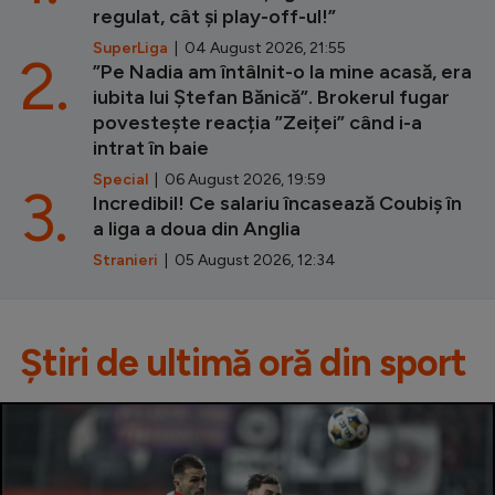
regulat, cât și play-off-ul!”
SuperLiga
| 04 August 2026, 21:55
2.
”Pe Nadia am întâlnit-o la mine acasă, era
iubita lui Ștefan Bănică”. Brokerul fugar
povestește reacția ”Zeiței” când i-a
intrat în baie
Special
| 06 August 2026, 19:59
3.
Incredibil! Ce salariu încasează Coubiș în
a liga a doua din Anglia
Stranieri
| 05 August 2026, 12:34
Știri de ultimă oră din sport