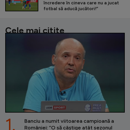
încredere în cineva care nu a jucat
fotbal să aducă jucători!”
Cele mai citite
1.
Banciu a numit viitoarea campioană a
României: ”O să câștige atât sezonul