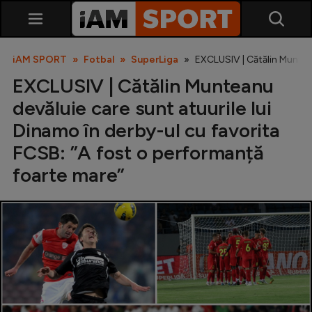
iAM SPORT
Fotbal
SuperLiga
EXCLUSIV | Cătălin Muntean
EXCLUSIV | Cătălin Munteanu
devăluie care sunt atuurile lui
Dinamo în derby-ul cu favorita
FCSB: ”A fost o performanță
foarte mare”
SuperLiga
Liga 2
Cupa României
Echipa Națională
U21
Fotbal feminin