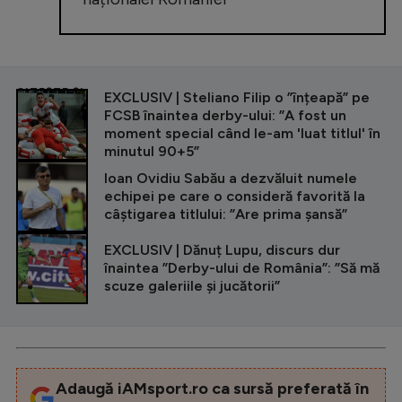
CITEȘTE ȘI
EXCLUSIV | Steliano Filip o ”înțeapă” pe
FCSB înaintea derby-ului: ”A fost un
moment special când le-am 'luat titlul' în
minutul 90+5”
Ioan Ovidiu Sabău a dezvăluit numele
echipei pe care o consideră favorită la
câștigarea titlului: ”Are prima șansă”
EXCLUSIV | Dănuț Lupu, discurs dur
înaintea ”Derby-ului de România”: ”Să mă
scuze galeriile și jucătorii”
Adaugă iAMsport.ro ca sursă preferată în