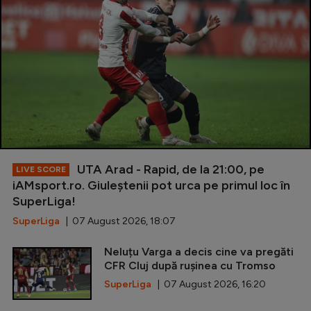
UTA Arad - Rapid, de la 21:00, pe
LIVE SCORE
iAMsport.ro. Giuleștenii pot urca pe primul loc în
SuperLiga!
SuperLiga
| 07 August 2026, 18:07
Neluțu Varga a decis cine va pregăti
CFR Cluj după rușinea cu Tromso
SuperLiga
| 07 August 2026, 16:20