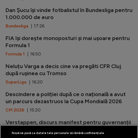
Dan Șucu își vinde fotbalistul în Bundesliga pentru
1.000.000 de euro
Bundesliga
| 17:26
FIA își dorește monoposturi și mai ușoare pentru
Formula 1
Formula 1
| 16:50
Neluțu Varga a decis cine va pregăti CFR Cluj
după rușinea cu Tromso
SuperLiga
| 16:20
Descindere a poliției după ce o națională a avut
un parcurs dezastruos la Cupa Mondială 2026
CM 2026
| 15:20
Verstappen, discurs manifest pentru guvernanții
olandezi
Nouă ne pasă ca datele tale personale să rămână confidențiale