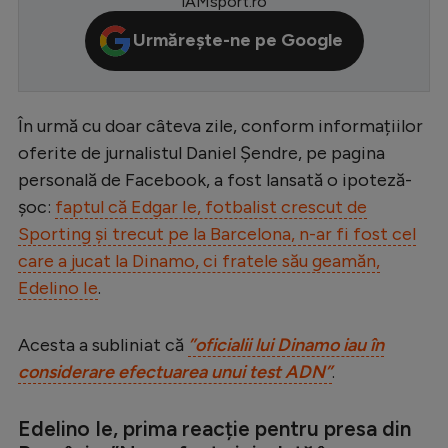
iAMsport.ro
Serie A
Urmărește-ne pe Google
Bundesliga
Ligue 1
În urmă cu doar câteva zile, conform informațiilor
Campionate
oferite de jurnalistul Daniel Șendre, pe pagina
Starurile fotbalului
personală de Facebook, a fost lansată o ipoteză-
șoc:
faptul că Edgar Ie, fotbalist crescut de
EURO 2024
Sporting și trecut pe la Barcelona, n-ar fi fost cel
Stranieri
care a jucat la Dinamo, ci fratele său geamăn,
Edelino Ie
.
Clasamente
Acesta a subliniat că
”oficialii lui Dinamo iau în
considerare efectuarea unui test ADN”
.
Tenis
Edelino Ie, prima reacție pentru presa din
Handbal