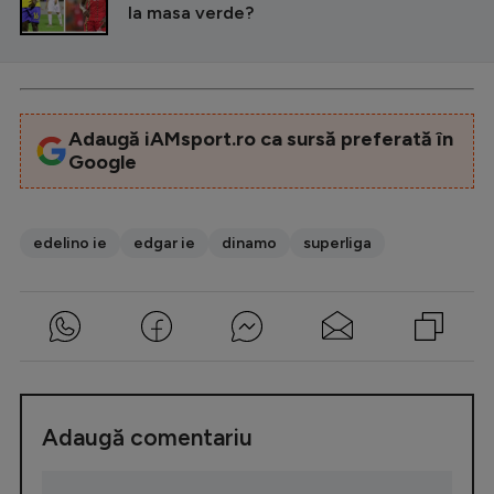
la masa verde?
Adaugă iAMsport.ro ca sursă preferată în
Google
edelino ie
edgar ie
dinamo
superliga
Adaugă comentariu