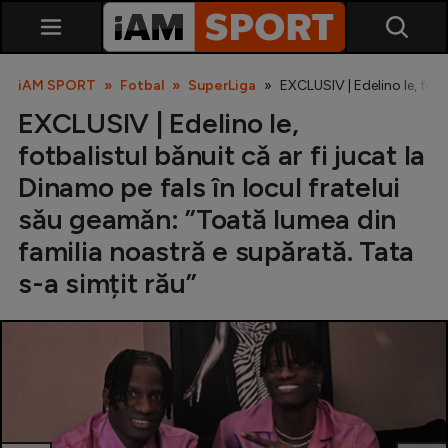
iAM SPORT
Fotbal
SuperLiga
EXCLUSIV | Edelino Ie, fotb
EXCLUSIV | Edelino Ie,
fotbalistul bǎnuit cǎ ar fi jucat la
Dinamo pe fals în locul fratelui
sǎu geamǎn: ”Toată lumea din
familia noastră e supărată. Tata
SuperLiga
s-a simțit rău”
Liga 2
Cupa României
Echipa Națională
U21
Fotbal feminin