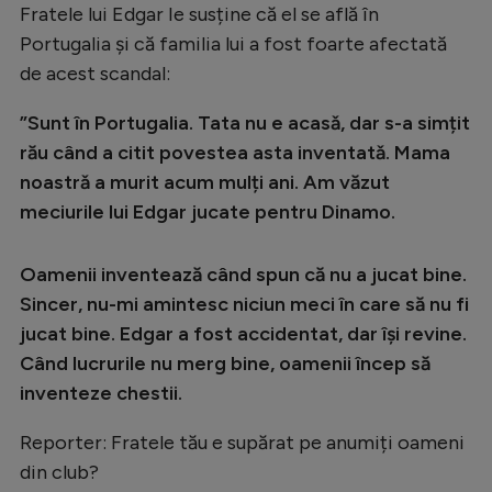
Intră în cont
Fratele lui Edgar Ie susține că el se află în
Creează cont
Portugalia și că familia lui a fost foarte afectată
de acest scandal:
”Sunt în Portugalia. Tata nu e acasǎ, dar s-a simțit
rău când a citit povestea asta inventatǎ. Mama
noastrǎ a murit acum mulți ani. Am văzut
meciurile lui Edgar jucate pentru Dinamo.
Oamenii inventează când spun că nu a jucat bine.
Sincer, nu-mi amintesc niciun meci în care să nu fi
jucat bine. Edgar a fost accidentat, dar îşi revine.
Când lucrurile nu merg bine, oamenii încep să
inventeze chestii.
Reporter: Fratele tău e supărat pe anumiți oameni
din club?