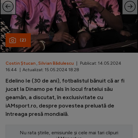
Special
Diverse
Inedit
(2)
Clasamente
Costin Ștucan
,
Silvian Bădulescu
| Publicat: 14.05.2024
16:44 | Actualizat: 15.05.2024 18:28
Champions League
Edelino Ie (30 de ani), fotbalistul bǎnuit cǎ ar fi
jucat la Dinamo pe fals în locul fratelui sǎu
Europa League
geamǎn, a discutat, în exclusivitate cu
Conference League
iAMsport.ro, despre povestea preluatǎ de
CM 2026
întreaga presǎ mondialǎ.
Premier League
Nu rata știrile, emisiunile și cele mai tari clipuri
LaLiga