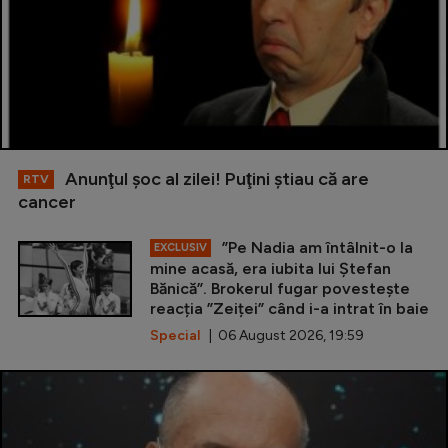
Anunţul şoc al zilei! Puţini ştiau că are
RTV
cancer
”Pe Nadia am întâlnit-o la
EXCLUSIV
mine acasă, era iubita lui Ștefan
Bănică”. Brokerul fugar povestește
reacția ”Zeiței” când i-a intrat în baie
Special
| 06 August 2026, 19:59