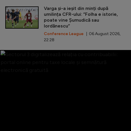
Varga și-a ieșit din minți după
umilința CFR-ului: ”Folha e istorie,
poate vine Șumudică sau
Iordănescu”
Conference League
| 06 August 2026,
22:28