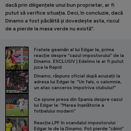
dacă prin diligențele unui bun proprietar, ar fi
putut să verifice situația. Deci, în concluzie, dacă
Dinamo a fost păcălită și dovedește asta, riscul
de a pierde la masa verde nu există".
CITEȘTE ȘI
Fratele geamăn al lui Edgar Ie, prima
reacție despre ”cazul impostorului” de la
Dinamo. EXCLUSIV | Edelino Ie ar fi putut
juca la Rapid
Dinamo, răspuns oficial după acuzații la
adresa lui Edgar Ie: ”Un fals, o calomnie,
un atac canceros împotriva clubului!”
Ce spune presa din Spania despre cazul
lui Edgar Ie: ”Marea înșelătorie a
fotbalului modern”
Reacția LPF în scandalul impostorului
Edgar Ie de la Dinamo. Pot pierde ”câinii”