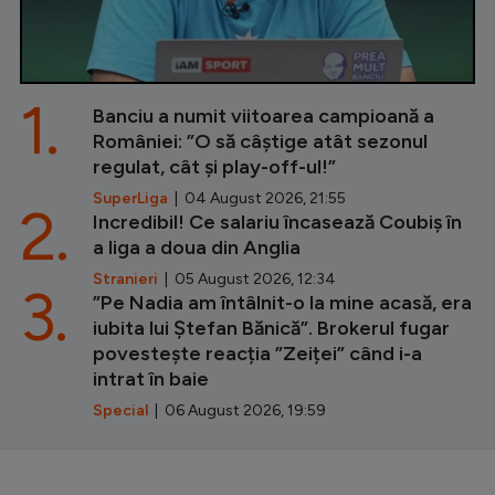
1.
Banciu a numit viitoarea campioană a
României: ”O să câștige atât sezonul
regulat, cât și play-off-ul!”
SuperLiga
| 04 August 2026, 21:55
2.
Incredibil! Ce salariu încasează Coubiș în
a liga a doua din Anglia
Stranieri
| 05 August 2026, 12:34
3.
”Pe Nadia am întâlnit-o la mine acasă, era
iubita lui Ștefan Bănică”. Brokerul fugar
povestește reacția ”Zeiței” când i-a
intrat în baie
Special
| 06 August 2026, 19:59