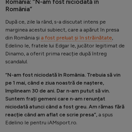
România: ”N-am fost niciodată în
Natație
România”
Formula 1
După ce, zile la rând, s-a discutat intens pe
Gimnastică
marginea acestui subiect, care a apărut în presa
din România și
a fost preluat și în străinătate
,
Auto
Edelino Ie, fratele lui Edgar Ie, jucător legitimat de
Rugby
Dinamo, a oferit prima reacție după întreg
Ciclism
scandalul.
Alte sporturi
“N-am fost niciodată în România. Trebuia să vin
JO 2024
pe 1 mai, când e ziua noastră de naștere,
împlineam 30 de ani. Dar n-am putut să vin.
JO 2026
Suntem frați gemeni care n-am renunțat
niciodatǎ atunci când a fost greu. Am rămas fără
reacție când am aflat ce scrie presa”,
a spus
Edelino Ie pentru iAMsport.ro.