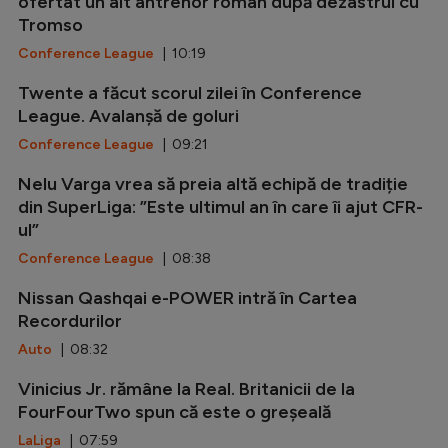
ofertat un alt antrenor român după dezastrul cu
Tromso
Conference League
| 10:19
Twente a făcut scorul zilei în Conference
League. Avalanșă de goluri
Conference League
| 09:21
Nelu Varga vrea să preia altă echipă de tradiție
din SuperLiga: ”Este ultimul an în care îi ajut CFR-
ul”
Conference League
| 08:38
Nissan Qashqai e-POWER intră în Cartea
Recordurilor
Auto
| 08:32
Vinicius Jr. rămâne la Real. Britanicii de la
FourFourTwo spun că este o greșeală
LaLiga
| 07:59