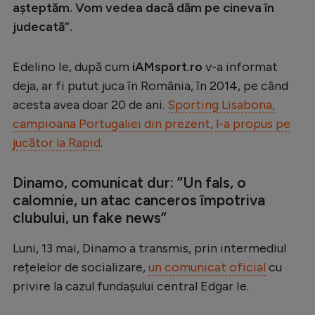
așteptăm. Vom vedea dacă dăm pe cineva în
judecată”.
Edelino Ie, după cum
iAMsport.ro
v-a informat
deja, ar fi putut juca în România, în 2014, pe când
acesta avea doar 20 de ani.
Sporting Lisabona,
campioana Portugaliei din prezent, l-a propus pe
jucător la Rapid
.
Dinamo, comunicat dur: ”Un fals, o
calomnie, un atac canceros împotriva
clubului, un fake news”
Luni, 13 mai, Dinamo a transmis, prin intermediul
rețelelor de socializare,
un comunicat oficial
cu
privire la cazul fundașului central Edgar Ie.