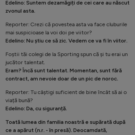
Edelino: Suntem dezamăgiți de cei care au născut
zvonul asta.
Reporter: Crezi cǎ povestea asta va face cluburile
mai suspicioase la voi doi pe viitor?
Edelino: Nu ştiu ce sǎ zic. Vedem ce va fi în viitor.
Foștii tăi colegi de la Sporting spun că şi tu erai un
jucător talentat.
Eram? Încă sunt talentat. Momentan, sunt fǎrǎ
contract, am nevoie doar de un pic de noroc.
Reporter: Tu câştigi suficient de bine încât să ai o
viață bună?
Edelino: Da, cu siguranță.
Toată lumea din familia noastră e supărată după
ce a apărut (n.r. - în presă). Deocamdată,