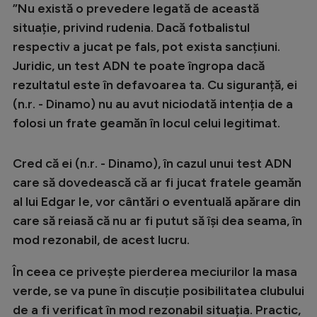
”Nu există o prevedere legată de această
situație, privind rudenia. Dacă fotbalistul
respectiv a jucat pe fals, pot exista sancțiuni.
Juridic, un test ADN te poate îngropa dacă
rezultatul este în defavoarea ta. Cu siguranță, ei
(n.r. - Dinamo) nu au avut niciodată intenția de a
folosi un frate geamăn în locul celui legitimat.
Cred că ei (n.r. - Dinamo), în cazul unui test ADN
care să dovedească că ar fi jucat fratele geamăn
al lui Edgar Ie, vor cântări o eventuală apărare din
care să reiasă că nu ar fi putut să își dea seama, în
mod rezonabil, de acest lucru.
În ceea ce privește pierderea meciurilor la masa
verde, se va pune în discuție posibilitatea clubului
de a fi verificat în mod rezonabil situația. Practic,