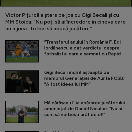
Victor Pițurcă a șters pe jos cu Gigi Becali și cu
MM Stoica: ”Nu poți să ai încredere în cineva care
nu a jucat fotbal să aducă jucători!”
”Transferul anului în România!”. Edi
Iordănescu a dat verdictul despre
fotbalistul care a semnat cu Rapid
Gigi Becali încă îl așteaptă pe
membrul Generației de Aur la FCSB:
”A fost ideea lui MM”
Măldărășanu îi ia apărarea jucătorului
amenințat de Daniel Niculae: ”Nu ai
cum să vorbești urât de el!”