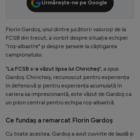
Urmărește-ne pe Google
Serie A
Bundesliga
Florin Gardoș, unul dintre jucătorii valoroși de la
Ligue 1
FCSB din trecut, a vorbit despre situația echipei
Campionate
”roș-albastre" și despre șansele la câștigarea
campionatului.
Starurile fotbalului
EURO 2024
”
La FCSB s-a văzut lipsa lui Chiricheș
", a spus
Gardoș. Chiricheș, recunoscut pentru experiența
Stranieri
în defensivă și pentru experiența acumulată în
Clasamente
cariera sa impresionantă, este văzut de Gardoș ca
un pilon central pentru echipa roș-albastră.
Ce fundaș a remarcat Florin Gardoș
Tenis
Cu toate acestea, Gardoș a avut cuvinte de laudă și
Handbal