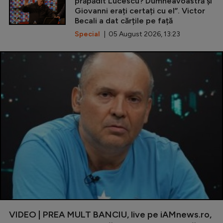
prăpădit Lucescu? Dumneavoastră și
Giovanni erați certați cu el”. Victor
Becali a dat cărțile pe față
Special
| 05 August 2026, 13:23
VIDEO | PREA MULT BANCIU, live pe iAMnews.ro,