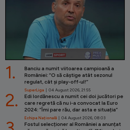
1.
Banciu a numit viitoarea campioană a
României: ”O să câștige atât sezonul
regulat, cât și play-off-ul!”
SuperLiga
| 04 August 2026, 21:55
2.
Edi Iordănescu a numit cei doi jucători pe
care regretă că nu i-a convocat la Euro
2024: ”Îmi pare rău, dar asta e situația”
Echipa Națională
| 04 August 2026, 08:03
3.
Fostul selecționer al României a anunțat