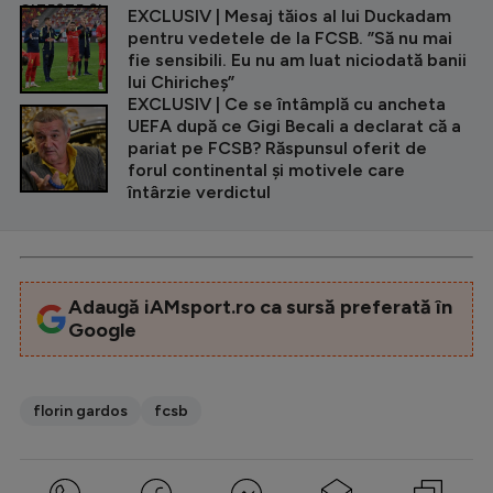
CITEȘTE ȘI
EXCLUSIV | Mesaj tăios al lui Duckadam
pentru vedetele de la FCSB. ”Să nu mai
fie sensibili. Eu nu am luat niciodată banii
lui Chiricheș”
EXCLUSIV | Ce se întâmplă cu ancheta
UEFA după ce Gigi Becali a declarat că a
pariat pe FCSB? Răspunsul oferit de
forul continental și motivele care
întârzie verdictul
Adaugă iAMsport.ro ca sursă preferată în
Google
florin gardos
fcsb