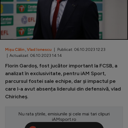
Special
Diverse
Inedit
Clasamente
Mișu Călin
,
Vlad Ionescu
| Publicat: 06.10.2023 12:23
| Actualizat: 06.10.2023 14:14
Florin Gardoș, fost jucător important la FCSB, a
Champions League
analizat în exclusivitate, pentru iAM Sport,
parcursul fostei sale echipe, dar și impactul pe
Europa League
care l-a avut absența liderului din defensivă, vlad
Conference League
Chiricheș.
CM 2026
Nu rata știrile, emisiunile și cele mai tari clipuri
Premier League
iAMsport.ro
LaLiga