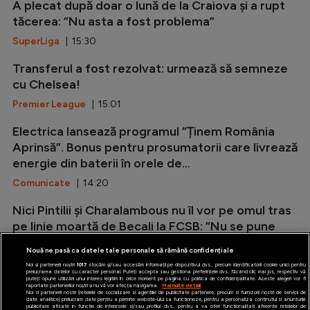
A plecat după doar o lună de la Craiova și a rupt
tăcerea: ”Nu asta a fost problema”
SuperLiga
| 15:30
Transferul a fost rezolvat: urmează să semneze
cu Chelsea!
Premier League
| 15:01
Electrica lansează programul ”Ținem România
Aprinsă”. Bonus pentru prosumatorii care livrează
energie din baterii în orele de...
Comunicate
| 14:20
Nici Pintilii și Charalambous nu îl vor pe omul tras
pe linie moartă de Becali la FCSB: ”Nu se pune
problema!”
Nouă ne pasă ca datele tale personale să rămână confidențiale
SuperLiga
| 14:12
Noi și partenerii noștri
1017
stocăm și/sau accesăm informații pe dispozitivul dvs., precum identificatorii cookie unici pentru
prelucrarea datelor cu caracter personal. Puteți accepta sau gestiona preferințele dvs. făcând clic mai jos, respectiv vă
puteți opune utilizării unui interes legitim în orice moment pe pagina cu politica de confidențialitate. Aceste alegeri vor fi
raportate partenerilor noștri și nu vă vor afecta navigarea.
Mai multe detalii
Noi si partenerii nostri (retelele de socializare si agentiile de publicitate partenere, precum si furnizorii nostri de servicii de
date analitice) prelucram date pentru a permite website-ului sa functioneze, pentru a personaliza continutul si anunturile
publicitare afisate in functie de interesele si/sau profilul dvs., pentru a va oferi functionalitati aferente retelelor de