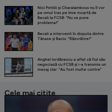
Nici Pintilii și Charalambous nu îl vor
pe omul tras pe linie moartă de
Becali la FCSB: ”Nu se pune
problema!”
Becali a intervenit în disputa dintre
Tănase și Baciu: ”Răzvrătire!”
Anghel Iordănescu a aflat că fiul său
negociază cu FCSB și i-a transmis un
mesaj clar: ”Au fost multe contre”
Cele mai citite