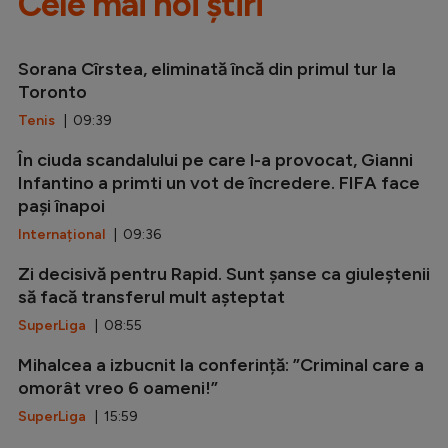
Cele mai noi știri
Sorana Cîrstea, eliminată încă din primul tur la
Toronto
Tenis
| 09:39
În ciuda scandalului pe care l-a provocat, Gianni
Infantino a primti un vot de încredere. FIFA face
pași înapoi
Internațional
| 09:36
Zi decisivă pentru Rapid. Sunt șanse ca giuleștenii
să facă transferul mult așteptat
SuperLiga
| 08:55
Mihalcea a izbucnit la conferință: ”Criminal care a
omorât vreo 6 oameni!”
SuperLiga
| 15:59