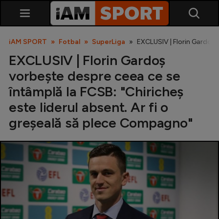
iAM SPORT
Fotbal
SuperLiga
EXCLUSIV | Florin Gardoș v
EXCLUSIV | Florin Gardoș
vorbește despre ceea ce se
întâmplă la FCSB: "Chiricheș
este liderul absent. Ar fi o
greșeală să plece Compagno"
SuperLiga
Liga 2
Cupa României
Echipa Națională
U21
Fotbal feminin