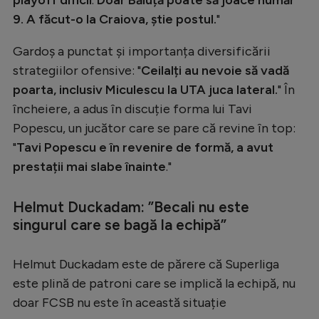
Intră în cont
9. A făcut-o la Craiova, știe postul.
"
Creează cont
Gardoș a punctat și importanța diversificării
strategiilor ofensive: "
Ceilalți au nevoie să vadă
poarta, inclusiv Miculescu la UTA juca lateral.
" În
încheiere, a adus în discuție forma lui Tavi
Popescu, un jucător care se pare că revine în top:
"
Tavi Popescu e în revenire de formă, a avut
prestații mai slabe înainte
."
Helmut Duckadam: ”Becali nu este
singurul care se bagă la echipă”
Helmut Duckadam este de părere că Superliga
este plină de patroni care se implică la echipă, nu
doar FCSB nu este în această situație