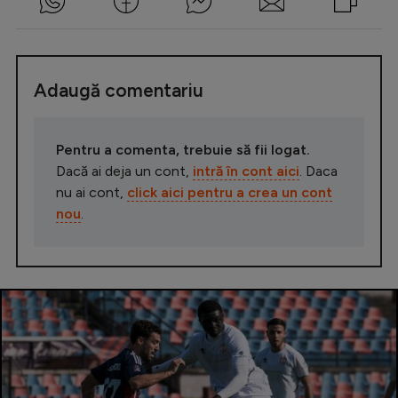
Adaugă comentariu
Pentru a comenta, trebuie să fii logat.
Dacă ai deja un cont,
intră în cont aici
. Daca
nu ai cont,
click aici pentru a crea un cont
nou
.