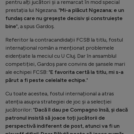
pentru alți jucători și a remarcat în mod special
Natație
prestația lui Ngezana. "
Mi-a plăcut Ngezana; e un
Formula 1
fundaș care nu greșește decisiv și construiește
bine
", a spus Gardoș.
Gimnastică
Auto
Referitor la contracandidații FCSB la titlu, fostul
internațional român a menționat problemele
Rugby
eidențiate la meciul cu U Cluj. Dar în ansamblul
Ciclism
competiției, Gardoș pare convins de șansele mari
ale echipei FCSB: "
E favorita certă la titlu, mi s-a
Alte sporturi
părut a fi peste celelalte echipe.
"
JO 2024
Cu toate acestea, fostul internațional a atras
JO 2026
atenția asupra strategiei de joc și a selecției
jucătorilor: "
Dacă îl dau pe Compagno însă, și dacă
patronul insistă să joace toți jucătorii de
perspectivă indiferent de post, atunci va fi un
playoff dificil
.
Doar Băluță poate să joace număr