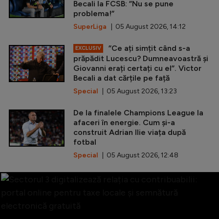
Becali la FCSB: ”Nu se pune
problema!”
SuperLiga
| 05 August 2026, 14:12
”Ce ați simțit când s-a
EXCLUSIV
prăpădit Lucescu? Dumneavoastră și
Giovanni erați certați cu el”. Victor
Becali a dat cărțile pe față
Special
| 05 August 2026, 13:23
De la finalele Champions League la
afaceri în energie. Cum și-a
construit Adrian Ilie viața după
fotbal
Special
| 05 August 2026, 12:48