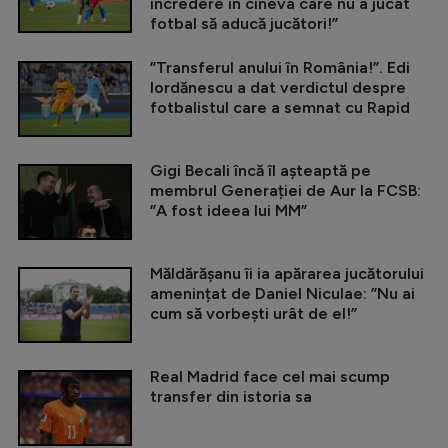
încredere în cineva care nu a jucat
fotbal să aducă jucători!”
”Transferul anului în România!”. Edi
Iordănescu a dat verdictul despre
fotbalistul care a semnat cu Rapid
Gigi Becali încă îl așteaptă pe
membrul Generației de Aur la FCSB:
”A fost ideea lui MM”
Măldărășanu îi ia apărarea jucătorului
amenințat de Daniel Niculae: ”Nu ai
cum să vorbești urât de el!”
Real Madrid face cel mai scump
transfer din istoria sa