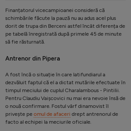
Serie A
Finanțatorul vicecampioanei consideră că
schimbările făcute la pauză nu au adus acel plus
Bundesliga
dorit de trupa din Berceni astfel încât diferența de
Ligue 1
pe tabelă înregistrată după primele 45 de minute
Campionate
să fie răsturnată.
Starurile fotbalului
Antrenor din Pipera
EURO 2024
Stranieri
A fost încă o situație în care latifundiarul a
dezvăluit faptul că el a dictat mutările efectuate în
Clasamente
timpul meciului de cuplul Charalambous - Pintilii.
Pentru Claudiu Vaișcovici nu mai era nevoie însă de
o nouă confirmare. Fostul vârf dinamovist îl
privește pe
omul de afaceri
drept antrenorul de
Tenis
facto al echipei la meciurile oficiale.
Handbal