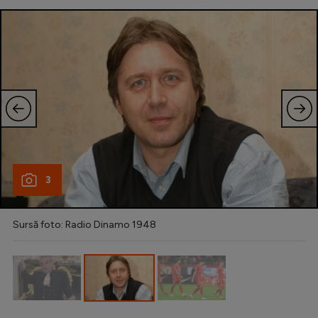
Natație
Formula 1
Gimnastică
Auto
Rugby
Ciclism
Alte sporturi
3
JO 2024
JO 2026
Sursă foto: Radio Dinamo 1948