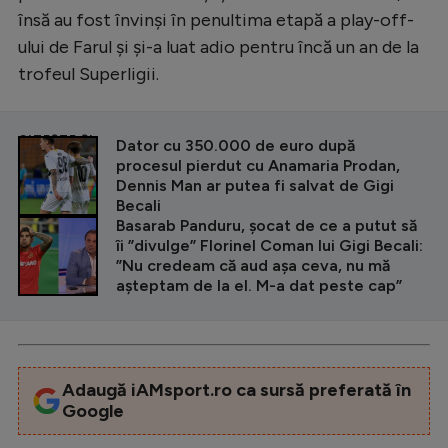
însă au fost învinși în penultima etapă a play-off-
ului de Farul și și-a luat adio pentru încă un an de la
trofeul Superligii.
CITEȘTE ȘI
Dator cu 350.000 de euro după
procesul pierdut cu Anamaria Prodan,
Dennis Man ar putea fi salvat de Gigi
Becali
Basarab Panduru, șocat de ce a putut să
îi ”divulge” Florinel Coman lui Gigi Becali:
”Nu credeam că aud așa ceva, nu mă
așteptam de la el. M-a dat peste cap”
Adaugă iAMsport.ro ca sursă preferată în
Google