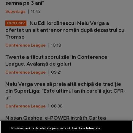
semna pe 3 ani”
SuperLiga
| 11:42
Nu Edi Iordănescu! Nelu Varga a
EXCLUSIV
ofertat un alt antrenor român după dezastrul cu
Tromso
Conference League
| 10:19
Twente a făcut scorul zilei în Conference
League. Avalanșă de goluri
Conference League
| 09:21
Nelu Varga vrea să preia altă echipă de tradiție
din SuperLiga: ”Este ultimul an în care îi ajut CFR-
ul”
Conference League
| 08:38
Nissan Qashqai e-POWER intră în Cartea
Recordurilor
Nouă ne pasă ca datele tale personale să rămână confidențiale