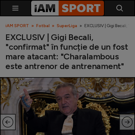
iAM SPORT
Fotbal
SuperLiga
EXCLUSIV | Gigi Becali, "
EXCLUSIV | Gigi Becali,
"confirmat" în funcție de un fost
mare atacant: "Charalambous
este antrenor de antrenament"
SuperLiga
Liga 2
Cupa României
Echipa Națională
U21
Fotbal feminin