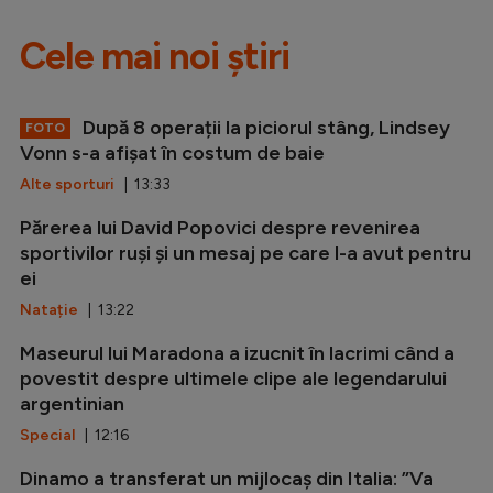
Cele mai noi știri
După 8 operații la piciorul stâng, Lindsey
FOTO
Vonn s-a afișat în costum de baie
Alte sporturi
| 13:33
Părerea lui David Popovici despre revenirea
sportivilor ruși și un mesaj pe care l-a avut pentru
ei
Natație
| 13:22
Maseurul lui Maradona a izucnit în lacrimi când a
povestit despre ultimele clipe ale legendarului
argentinian
Special
| 12:16
Dinamo a transferat un mijlocaș din Italia: ”Va