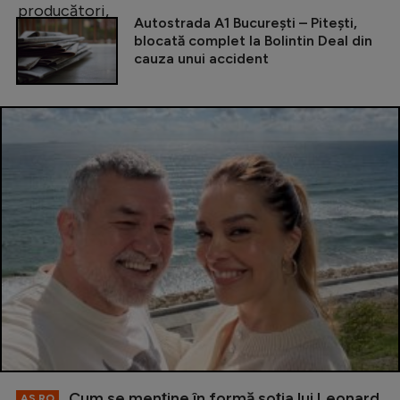
Autostrada A1 București – Pitești,
blocată complet la Bolintin Deal din
cauza unui accident
Cum se menţine în formă soţia lui Leonard
AS.RO