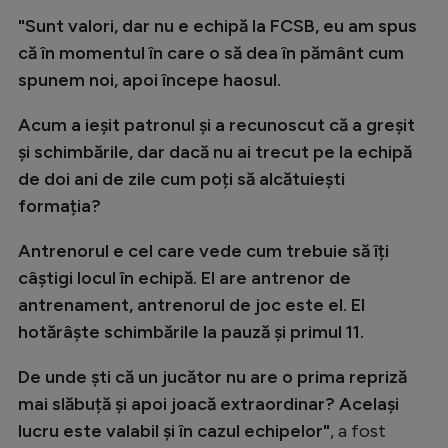
Intră în cont
"Sunt valori, dar nu e echipă la FCSB, eu am spus
Creează cont
că în momentul în care o să dea în pământ cum
spunem noi, apoi începe haosul.
Acum a ieșit patronul și a recunoscut că a greșit
și schimbările, dar dacă nu ai trecut pe la echipă
de doi ani de zile cum poți să alcătuiești
formația?
Antrenorul e cel care vede cum trebuie să îți
câștigi locul în echipă. El are antrenor de
antrenament, antrenorul de joc este el. El
hotărâște schimbările la pauză și primul 11.
De unde ști că un jucător nu are o prima repriză
mai slăbuță și apoi joacă extraordinar? Același
lucru este valabil și în cazul echipelor"
, a fost