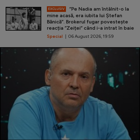
”Pe Nadia am întâlnit-o la
EXCLUSIV
mine acasă, era iubita lui Ștefan
Bănică”. Brokerul fugar povestește
reacția ”Zeiței” când i-a intrat în baie
Special
| 06 August 2026, 19:59