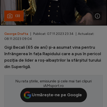
Special
(3)
Diverse
Inedit
George Drafta
| Publicat: 07.11.2023 23:34 | Actualizat:
Clasamente
08.11.2023 09:04
Gigi Becali (65 de ani) și-a asumat vina pentru
înfrângerea în fața Rapidului care a pus în pericol
poziția de lider a roș-albaștrilor la sfârșitul turului
Champions League
din Superligă.
Europa League
Conference League
Nu rata știrile, emisiunile și cele mai tari clipuri
iAMsport.ro
CM 2026
Urmărește-ne pe Google
Premier League
LaLiga