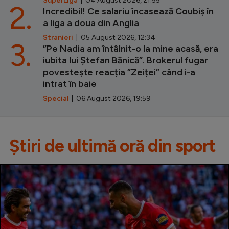
SuperLiga
| 04 August 2026, 21:55
2.
Incredibil! Ce salariu încasează Coubiș în
a liga a doua din Anglia
Stranieri
| 05 August 2026, 12:34
3.
”Pe Nadia am întâlnit-o la mine acasă, era
iubita lui Ștefan Bănică”. Brokerul fugar
povestește reacția ”Zeiței” când i-a
intrat în baie
Special
| 06 August 2026, 19:59
Știri de ultimă oră din sport