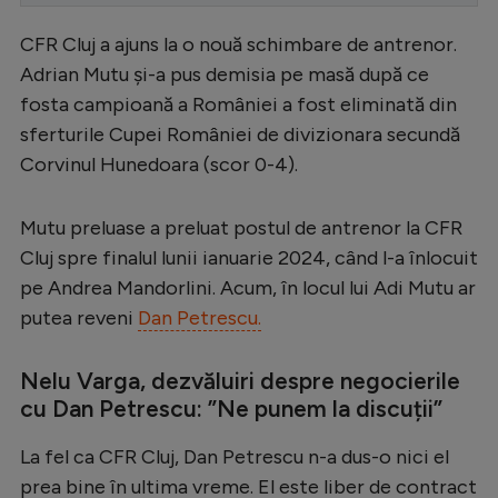
Serie A
CFR Cluj a ajuns la o nouă schimbare de antrenor.
Bundesliga
Adrian Mutu și-a pus demisia pe masă după ce
fosta campioană a României a fost eliminată din
Ligue 1
sferturile Cupei României de divizionara secundă
Campionate
Corvinul Hunedoara (scor 0-4).
Starurile fotbalului
Mutu preluase a preluat postul de antrenor la CFR
EURO 2024
Cluj spre finalul lunii ianuarie 2024, când l-a înlocuit
Stranieri
pe Andrea Mandorlini. Acum, în locul lui Adi Mutu ar
putea reveni
Dan Petrescu.
Clasamente
Nelu Varga, dezvăluiri despre negocierile
cu Dan Petrescu: ”Ne punem la discuții”
Tenis
La fel ca CFR Cluj, Dan Petrescu n-a dus-o nici el
Handbal
prea bine în ultima vreme. El este liber de contract