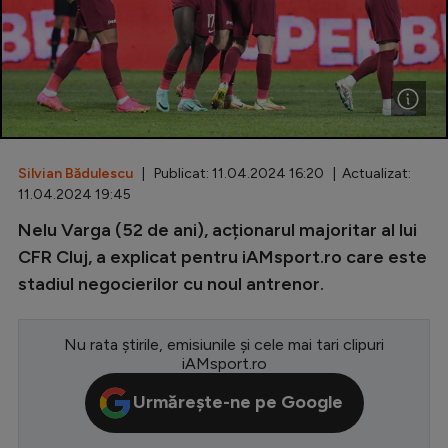
Special
Diverse
Inedit
Clasamente
Silvian Bădulescu
| Publicat: 11.04.2024 16:20 | Actualizat:
11.04.2024 19:45
Nelu Varga (52 de ani), acționarul majoritar al lui
Champions League
CFR Cluj, a explicat pentru iAMsport.ro care este
stadiul negocierilor cu noul antrenor.
Europa League
Conference League
Nu rata știrile, emisiunile și cele mai tari clipuri
iAMsport.ro
CM 2026
Urmărește-ne pe Google
Premier League
LaLiga