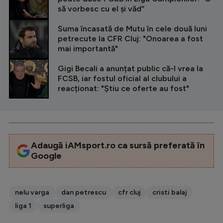
să vorbesc cu el și văd”
Suma încasată de Mutu în cele două luni
petrecute la CFR Cluj: "Onoarea a fost
mai importantă"
Gigi Becali a anunțat public că-l vrea la
FCSB, iar fostul oficial al clubului a
reacționat: "Știu ce oferte au fost"
Adaugă iAMsport.ro ca sursă preferată în
Google
nelu varga
dan petrescu
cfr cluj
cristi balaj
liga 1
superliga