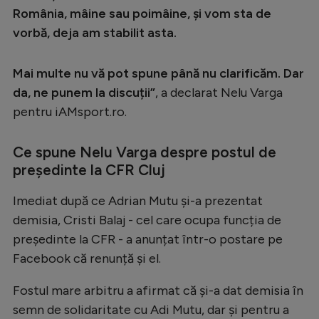
Intră în cont
România, mâine sau poimâine, și vom sta de
Creează cont
vorbă, deja am stabilit asta.
Mai multe nu vă pot spune până nu clarificăm. Dar
da, ne punem la discuții”
, a declarat Nelu Varga
pentru iAMsport.ro.
Ce spune Nelu Varga despre postul de
președinte la CFR Cluj
Imediat după ce Adrian Mutu și-a prezentat
demisia, Cristi Balaj - cel care ocupa funcția de
președinte la CFR - a anunțat într-o postare pe
Facebook că renunță și el.
Fostul mare arbitru a afirmat că și-a dat demisia în
semn de solidaritate cu Adi Mutu, dar și pentru a