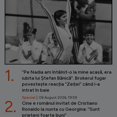
1.
”Pe Nadia am întâlnit-o la mine acasă, era
iubita lui Ștefan Bănică”. Brokerul fugar
povestește reacția ”Zeiței” când i-a
intrat în baie
Special
| 06 August 2026, 19:59
2.
Cine e românul invitat de Cristiano
Ronaldo la nunta cu Georgina: ”Sunt
prieteni foarte buni”