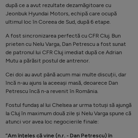
după ce a avut rezultate dezamăgitoare cu
Natație
Jeonbuk Hyundai Motors, echipă care ocupă
Formula 1
ultimul loc în Coreea de Sud, după 6 etape.
Gimnastică
A fost sincronizarea perfectă cu CFR Cluj. Bun
Auto
prieten cu Nelu Varga, Dan Petrescu a fost sunat
Rugby
de patronul lui CFR Cluj imediat după ce Adrian
Mutu a părăsit postul de antrenor.
Ciclism
Cei doi au avut până acum mai multe discuții, dar
Alte sporturi
încă n-au ajuns la aceeași masă, deoarece Dan
JO 2024
Petrescu încă n-a revenit în România.
JO 2026
Fostul fundaș al lui Chelsea ar urma totuși să ajungă
la Cluj în maximum două zile și Nelu Varga spune că
atunci vor avea loc negocierile finale:
”Am înțeles că vine (n.r. - Dan Petrescu) în