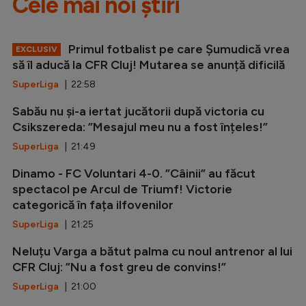
Cele mai noi știri
Primul fotbalist pe care Șumudică vrea
EXCLUSIV
să îl aducă la CFR Cluj! Mutarea se anunță dificilă
SuperLiga
| 22:58
Sabău nu și-a iertat jucătorii după victoria cu
Csikszereda: ”Mesajul meu nu a fost înțeles!”
SuperLiga
| 21:49
Dinamo - FC Voluntari 4-0. ”Câinii” au făcut
spectacol pe Arcul de Triumf! Victorie
categorică în fața ilfovenilor
SuperLiga
| 21:25
Neluțu Varga a bătut palma cu noul antrenor al lui
CFR Cluj: ”Nu a fost greu de convins!”
SuperLiga
| 21:00