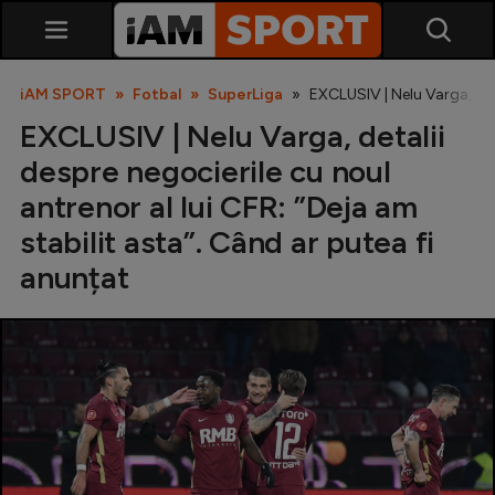
iAM SPORT
Fotbal
SuperLiga
EXCLUSIV | Nelu Varga, deta
EXCLUSIV | Nelu Varga, detalii
despre negocierile cu noul
antrenor al lui CFR: ”Deja am
stabilit asta”. Când ar putea fi
anunțat
SuperLiga
Liga 2
Cupa României
Echipa Națională
U21
Fotbal feminin