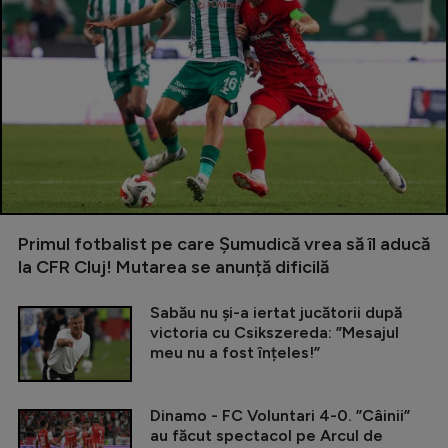
Primul fotbalist pe care Șumudică vrea să îl aducă
la CFR Cluj! Mutarea se anunță dificilă
Sabău nu și-a iertat jucătorii după
victoria cu Csikszereda: ”Mesajul
meu nu a fost înțeles!”
Dinamo - FC Voluntari 4-0. ”Câinii”
au făcut spectacol pe Arcul de