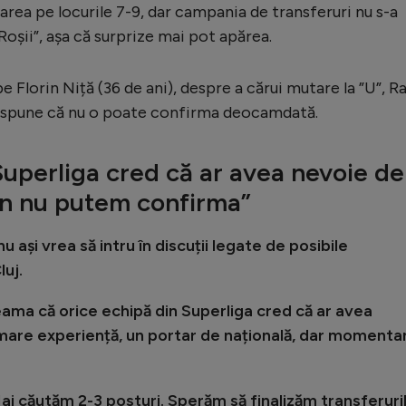
area pe locurile 7-9, dar campania de transferuri nu s-a
Roșii”, așa că surprize mai pot apărea.
pe Florin Niță (36 de ani), despre a cărui mutare la ”U”, R
i, spune că nu o poate confirma deocamdată.
Superliga cred că ar avea nevoie de
n nu putem confirma”
u ași vrea să intru în discuții legate de posibile
luj.
eama că orice echipă din Superliga cred că ar avea
 mare experiență, un portar de națională, dar momenta
ai căutăm 2-3 posturi. Sperăm să finalizăm transferuri