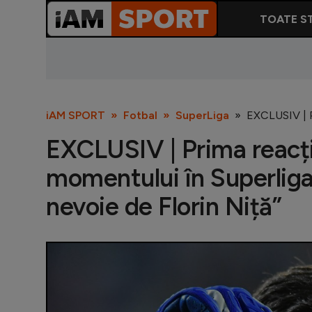
TOATE ST
iAM SPORT
Fotbal
SuperLiga
EXCLUSIV | Pr
EXCLUSIV | Prima reacți
momentului în Superliga
nevoie de Florin Niță”