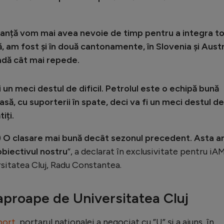
ranță vom mai avea nevoie de timp pentru a integra to
mă, am fost și în două cantonamente, în Slovenia și Austr
vadă cât mai repede.
i un meci destul de dificil. Petrolul este o echipă bună
ă, cu suporterii în spate, deci va fi un meci destul de
iți.
)
O clasare mai bună decât sezonul precedent. Asta a
obiectivul nostru
”, a declarat în exclusivitate pentru iA
rsitatea Cluj, Radu Constantea.
 aproape de Universitatea Cluj
port
, portarul naționalei a negociat cu ”U” și a ajuns, în