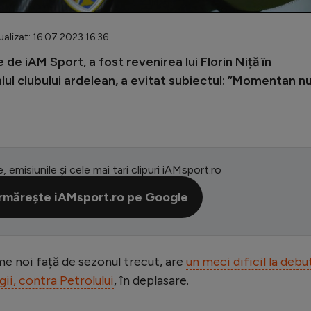
alizat: 16.07.2023 16:36
e de iAM Sport, a fost revenirea lui Florin Niță în
alul clubului ardelean, a evitat subiectul: ”Momentan n
e, emisiunile și cele mai tari clipuri iAMsport.ro
rmărește iAMsport.ro pe Google
me noi față de sezonul trecut, are
un meci dificil la debu
gii, contra Petrolului
, în deplasare.