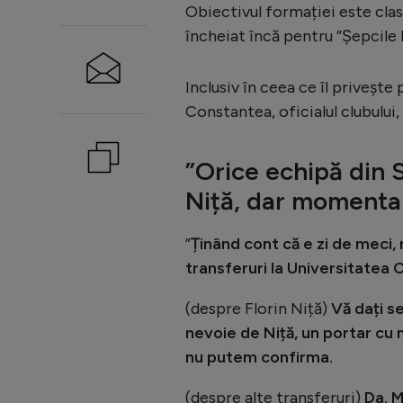
Obiectivul formației este clas
încheiat încă pentru ”Șepcile 
Inclusiv în ceea ce îl privește 
Constantea, oficialul clubulu
”Orice echipă din 
Niță, dar momenta
”
Ținând cont că e zi de meci, n
transferuri la Universitatea C
(despre Florin Niță)
Vă dați s
nevoie de Niță, un portar cu
nu putem confirma.
(despre alte transferuri)
Da. M