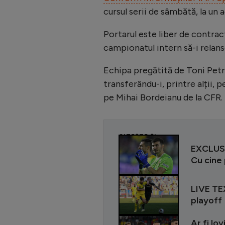
cursul serii de sâmbătă, la un 
Portarul este liber de contrac
campionatul intern să-i relans
Echipa pregătită de Toni Pet
transferându-i, printre alții, 
pe Mihai Bordeianu de la CFR.
CITEȘTE ȘI
EXCLUSIV
Cu cine
LIVE TEX
playoff
Ar fi lo