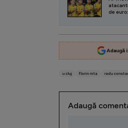
atacantu
de euro:
Adaugă i
u cluj
florin nita
radu consta
Adaugă comenta