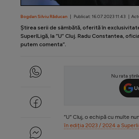
Bogdan Silviu Răducan
| Publicat: 16.07.2023 11:43 | Actu
Știrea serii de sâmbătă, oferită în exclusivitat
SuperlLigă, la ”U” Cluj. Radu Constantea, ofici
putem comenta”.
Nu rata știril
U
”U” Cluj, o echipă cu multe nu
în ediția 2023 / 2024 a Superli