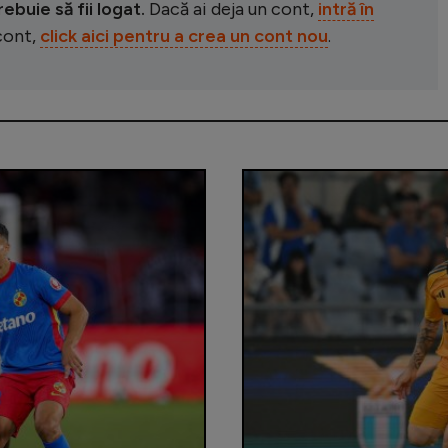
buie să fii logat.
Dacă ai deja un cont,
intră în
 cont,
click aici pentru a crea un cont nou
.