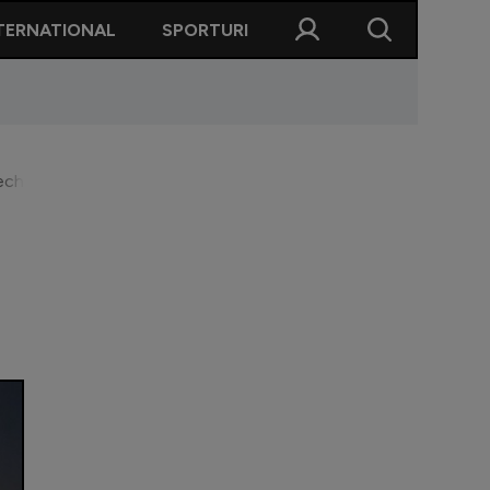
TERNATIONAL
SPORTURI
chipă ar avea nevoie de Florin Niță”