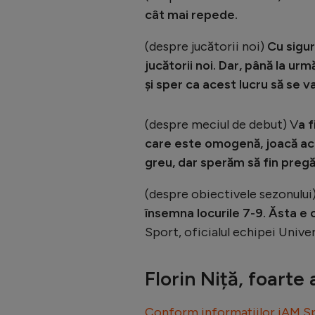
cât mai repede.
(despre jucătorii noi)
Cu sigu
jucătorii noi. Dar, până la ur
și sper ca acest lucru să se 
(despre meciul de debut) V
a f
care este omogenă, joacă acas
greu, dar sperăm să fin pregăt
(despre obiectivele sezonului
însemna locurile 7-9. Ăsta e 
Sport, oficialul echipei Unive
Florin Niță, foarte
Conform informațiilor iAM S