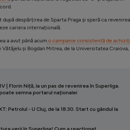
acord.
t după despărțirea de Sparta Praga și speră ca revenirea
eze cariera internațională.
rea a avut până acum
o campanie consistentă de achiziți
pe Vătăjelu și Bogdan Mitrea, de la Universitatea Craiova, 
 | Florin Niță, la un pas de revenirea în Superliga.
 poate semna portarul naționalei
T: Petrolul - U Cluj, de la 18:30. Start cu gândul la
vitura verii în Superliga! Cum a reacționat