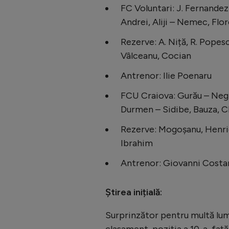
FC Voluntari: J. Fernandez 
Andrei, Aliji – Nemec, Flo
Rezerve: A. Niță, R. Popes
Vâlceanu, Cocian
Antrenor: Ilie Poenaru
FCU Craiova: Gurău – Neg
Durmen – Sidibe, Bauza, Ch
Rezerve: Mogoșanu, Henriqu
Ibrahim
Antrenor: Giovanni Costa
Știrea inițială:
Surprinzător pentru multă lume
clasament, poziția a 10-a, față