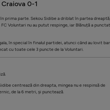
 Craiova 0-1
t în prima parte. Sekou Sidibe a driblat în partea dreaptă,
a FC Voluntari nu au putut respinge, iar Blănuță a puncta
a, în special în finalul partidei, atunci când au lovit bar
lecat cu toate cele 3 puncte de la Voluntari.
iză.
Sidibe centrează din dreapta, mingea nu e respinsă de
rnic, de la 6 metri, și punctează.