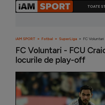
TOATE ST
iAM SPORT
Fotbal
SuperLiga
FC Voluntari 
FC Voluntari - FCU Craio
locurile de play-off