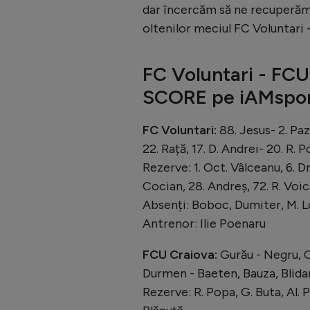
dar încercăm să ne recuperăm 
oltenilor meciul FC Voluntari 
FC Voluntari - FCU
SCORE pe iAMsport
FC Voluntari:
88. Jesus- 2. Paz,
22. Rață, 17. D. Andrei- 20. R.
Rezerve: 1. Oct. Vâlceanu, 6. Dro
Cocian, 28. Andreș, 72. R. Voi
Absenți: Boboc, Dumiter, M. L
Antrenor: Ilie Poenaru
FCU Craiova:
Gurău - Negru, 
Durmen - Baeten, Bauza, Blidar
Rezerve: R. Popa, G. Buta, Al. P