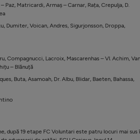
– Paz, Matricardi, Armaș – Carnar, Rața, Crepulja, D.
rea
cu, Dumiter, Voican, Andres, Sigurjonsson, Droppa,
ru, Compagnucci, Lacroix, Mascarenhas – Vl. Achim, Va
ițu – Blănuță
es, Buta, Asamoah, Dr. Albu, Blidar, Baeten, Bahassa,
ntino
, după 19 etape FC Voluntari este patru locuri mai sus 
 de adversarii de astăzi, FCU Craiova, locul 14.