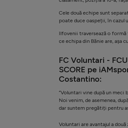
Cele două echipe sunt separate
poate duce oaspeții, în cazul u
Ilfovenii traversează o formă 
ce echipa din Bănie are, așa c
FC Voluntari - FCU
SCORE pe iAMsport
Costantino:
”Voluntari vine după un meci b
Noi venim, de asemenea, după 
dar suntem pregătiți pentru a
Voluntari are avantajul a două 