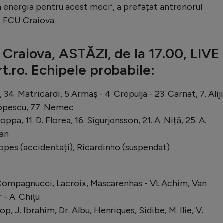
energia pentru acest meci”, a prefațat antrenorul
- FCU Craiova.
 Craiova, ASTĂZI, de la 17.00, LIVE
.ro. Echipele probabile:
 34. Matricardi, 5 Armaș - 4. Crepulja - 23. Carnat, 7. Aliji
 Popescu, 77. Nemec
ppa, 11. D. Florea, 16. Sigurjonsson, 21. A. Niță, 25. A.
can
opes (accidentați), Ricardinho (suspendat)
Compagnucci, Lacroix, Mascarenhas - Vl. Achim, Van
 - A. Chiţu
op, J. Ibrahim, Dr. Albu, Henriques, Sidibe, M. Ilie, V.