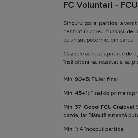
FC Voluntari - FCU
Singurul gol al partidei a veni
centrat în careu, fundașii de l
cu un șut puternic, din careu.
Gazdele au fost aproape de egal
însă oltenii au rezistat și au p
Min. 90+5:
Fluier final.
Min. 45+1:
Final de prima repr
Min. 37: Goool FCU Craiova!
gazde, iar Blănuță șutează pute
Min. 1:
A început partida!