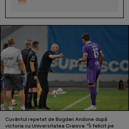
nou
.
Cuvântul repetat de Bogdan Andone după
victoria cu Universitatea Craiova: ”Îi felicit pe