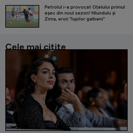
Petrolul i-a provocat Oțelului primul
eșec din noul sezon! Nlundulu și
Zima, eroii ”lupilor galbeni”
Cele mai citite