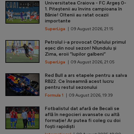
Universitatea Craiova - FC Argeș 0-
1. Piteștenii au învins campioana în
Bănie! Oltenii au ratat ocazii
importante
SuperLiga
| 09 August 2026, 21:15
Petrolul i-a provocat Oțelului primul
eșec din noul sezon! Nlundulu și
Zima, eroii ”lupilor galbeni”
SuperLiga
| 09 August 2026, 21:05
Red Bull a ars etapele pentru a salva
RB22. Ce înseamnă acest lucru
pentru restul sezonului
Formula 1
| 09 August 2026, 19:39
Fotbalistul dat afară de Becali se
află în negocieri avansate cu altă
formație! Ar putea fi coleg cu doi
foști rapidiști