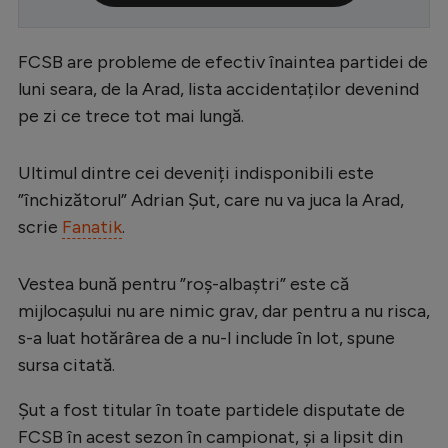
Serie A
FCSB are probleme de efectiv înaintea partidei de
Bundesliga
luni seara, de la Arad, lista accidentaților devenind
Ligue 1
pe zi ce trece tot mai lungă.
Campionate
Ultimul dintre cei deveniți indisponibili este
Starurile fotbalului
”închizătorul” Adrian Șut, care nu va juca la Arad,
EURO 2024
scrie
Fanatik
.
Stranieri
Vestea bună pentru ”roș-albaștri” este că
Clasamente
mijlocașului nu are nimic grav, dar pentru a nu risca,
s-a luat hotărârea de a nu-l include în lot, spune
sursa citată.
Tenis
Șut a fost titular în toate partidele disputate de
Handbal
FCSB în acest sezon în campionat, și a lipsit din