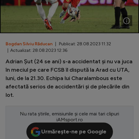
Special
Diverse
Inedit
Bogdan Silviu Răducan
| Publicat: 28.08.2023 11:32
Clasamente
| Actualizat: 28.08.2023 12:36
Adrian Șut (24 se ani) s-a accidentat și nu va juca
în meciul pe care FCSB îl dispută la Arad cu UTA,
luni, de la 21.30. Echipa lui Charalambous este
Champions League
afectată serios de accidentări și de plecările din
Europa League
lot.
Conference League
CM 2026
Nu rata știrile, emisiunile și cele mai tari clipuri
iAMsport.ro
Premier League
Urmărește-ne pe Google
LaLiga