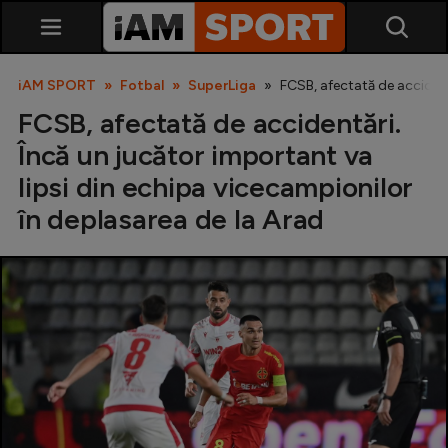
iAM SPORT
Fotbal
SuperLiga
FCSB, afectată de accident
FCSB, afectată de accidentări.
Încă un jucător important va
lipsi din echipa vicecampionilor
în deplasarea de la Arad
SuperLiga
Liga 2
Cupa României
Echipa Națională
U21
Fotbal feminin