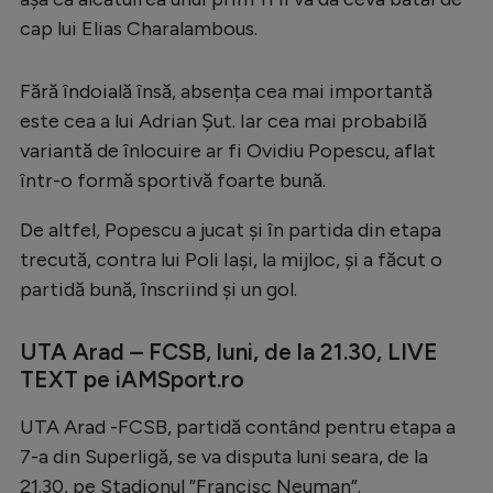
Intră în cont
cap lui Elias Charalambous.
Creează cont
Fără îndoială însă, absența cea mai importantă
este cea a lui Adrian Șut. Iar cea mai probabilă
variantă de înlocuire ar fi Ovidiu Popescu, aflat
într-o formă sportivă foarte bună.
De altfel, Popescu a jucat și în partida din etapa
trecută, contra lui Poli Iași, la mijloc, și a făcut o
partidă bună, înscriind și un gol.
UTA Arad – FCSB, luni, de la 21.30, LIVE
TEXT pe iAMSport.ro
UTA Arad -FCSB, partidă contând pentru etapa a
7-a din Superligă, se va disputa luni seara, de la
21.30, pe Stadionul ”Francisc Neuman”.