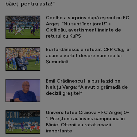
băieți pentru asta!”
Coelho a surprins după eșecul cu FC
Argeș: ”Nu sunt îngrijorat!” +
Cicâldău, avertisment înainte de
returul cu KuPS
Edi Iordănescu a refuzat CFR Cluj, iar
acum a vorbit despre numirea lui
Șumudică
Emil Grădinescu l-a pus la zid pe
Neluțu Varga: ”A avut o grămadă de
decizii greșite!”
Universitatea Craiova - FC Argeș 0-
1. Piteștenii au învins campioana în
Bănie! Oltenii au ratat ocazii
importante