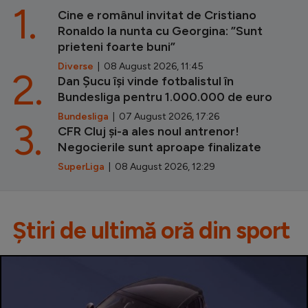
1.
Cine e românul invitat de Cristiano
Ronaldo la nunta cu Georgina: ”Sunt
prieteni foarte buni”
Diverse
| 08 August 2026, 11:45
2.
Dan Șucu își vinde fotbalistul în
Bundesliga pentru 1.000.000 de euro
Bundesliga
| 07 August 2026, 17:26
3.
CFR Cluj și-a ales noul antrenor!
Negocierile sunt aproape finalizate
SuperLiga
| 08 August 2026, 12:29
Știri de ultimă oră din sport