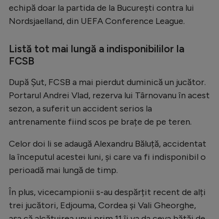
echipă doar la partida de la București contra lui
Natație
Nordsjaelland, din UEFA Conference League.
Formula 1
Gimnastică
Listă tot mai lungă a indisponibililor la
FCSB
Auto
După Șut, FCSB a mai pierdut duminică un jucător.
Rugby
Portarul Andrei Vlad, rezerva lui Târnovanu în acest
Ciclism
sezon, a suferit un accident serios la
Alte sporturi
antrenamente fiind scos pe brațe de pe teren.
JO 2024
Celor doi li se adaugă Alexandru Băluță, accidentat
JO 2026
la începutul acestei luni, și care va fi indisponibil o
perioadă mai lungă de timp.
În plus, vicecampionii s-au despărțit recent de alți
trei jucători, Edjouma, Cordea și Vali Gheorghe,
așa că alcătuirea unui prim 11 îi va da ceva bătăi de