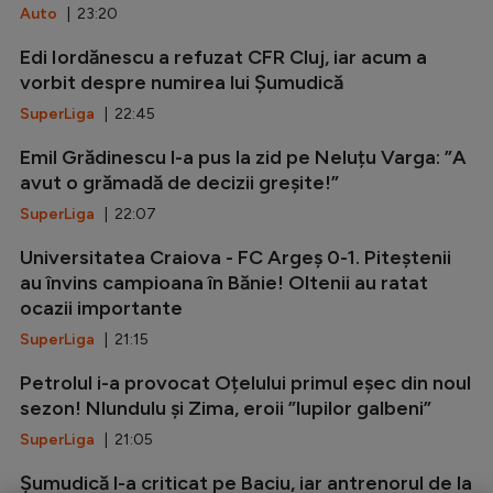
Auto
| 23:20
Edi Iordănescu a refuzat CFR Cluj, iar acum a
vorbit despre numirea lui Șumudică
SuperLiga
| 22:45
Emil Grădinescu l-a pus la zid pe Neluțu Varga: ”A
avut o grămadă de decizii greșite!”
SuperLiga
| 22:07
Universitatea Craiova - FC Argeș 0-1. Piteștenii
au învins campioana în Bănie! Oltenii au ratat
ocazii importante
SuperLiga
| 21:15
Petrolul i-a provocat Oțelului primul eșec din noul
sezon! Nlundulu și Zima, eroii ”lupilor galbeni”
SuperLiga
| 21:05
Șumudică l-a criticat pe Baciu, iar antrenorul de la