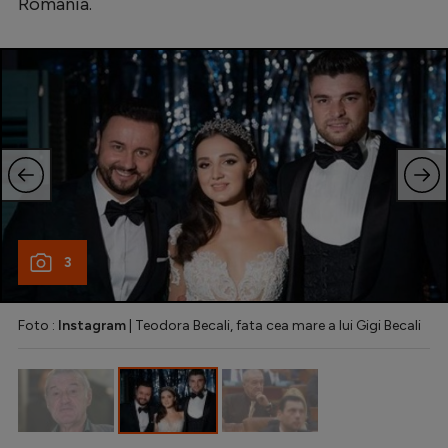
România.
Natație
Formula 1
Gimnastică
Auto
Rugby
Ciclism
Alte sporturi
3
JO 2024
JO 2026
Foto :
Instagram
| Teodora Becali, fata cea mare a lui Gigi Becali