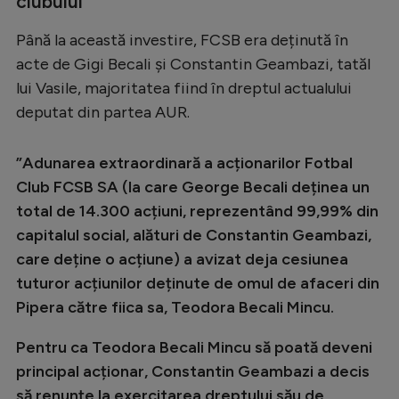
clubului
Până la această investire, FCSB era deținută în
acte de Gigi Becali și Constantin Geambazi, tatăl
lui Vasile, majoritatea fiind în dreptul actualului
deputat din partea AUR.
”Adunarea extraordinară a acționarilor Fotbal
Club FCSB SA (la care George Becali deținea un
total de 14.300 acțiuni, reprezentând 99,99% din
capitalul social, alături de Constantin Geambazi,
care deține o acțiune) a avizat deja cesiunea
tuturor acțiunilor deținute de omul de afaceri din
Pipera către fiica sa, Teodora Becali Mincu.
Pentru ca Teodora Becali Mincu să poată deveni
principal acționar, Constantin Geambazi a decis
să renunțe la exercitarea dreptului său de