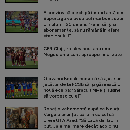
E convins că o echipă importantă din
SuperLiga va avea cel mai bun sezon
din ultimii 20 de ani: ”Fanii să își ia
abonamente, să nu rămână în afara
stadionului!”
CFR Cluj și-a ales noul antrenor!
Negocierile sunt aproape finalizate
Giovanni Becali încearcă să ajute un
jucător de la FCSB să își găsească o
nouă echipă: ”Săracul! Mi-e și rușine
să vorbesc cu el”
Reacție vehementă după ce Neluțu
Varga a anunțat că ia în calcul să
preia UTA Arad: ”Să cadă din lac în
puț. Jale mai mare decât acolo nu