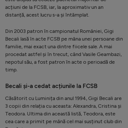
acțiuni de la FCSB, iar, la aproximativ un an
Serie A
distanță, acest lucru s-a și întâmplat.
Bundesliga
Ligue 1
Din 2003 patron în campionatul României, Gigi
Becali lasă în acte FCSB pe mâna unei persoane din
Campionate
familie, mai exact una dintre fiicele sale. A mai
Starurile fotbalului
procedat astfel și în trecut, când Vasile Geambazi,
EURO 2024
nepotul său, a fost patron în acte o perioadă de
timp.
Stranieri
Clasamente
Becali și-a cedat acțiunile la FCSB
Căsătorit cu Luminița din anul 1994, Gigi Becali are
3 copii din relația cu aceasta: Alexandra, Cristina și
Tenis
Teodora. Ultima din această listă, Teodora, este
cea care a primit pe mână cel mai susținut club din
Handbal