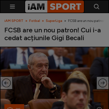
iAM SPORT
Fotbal
SuperLiga
FCSB are un nou patron! Cui
FCSB are un nou patron! Cui i-a
cedat acțiunile Gigi Becali
SuperLiga
Liga 2
Cupa României
Echipa Națională
U21
Fotbal feminin