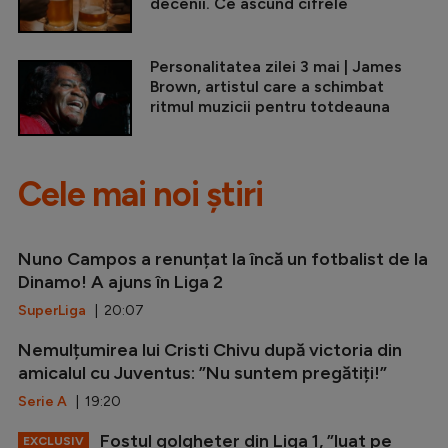
decenii. Ce ascund cifrele
Personalitatea zilei 3 mai | James
Brown, artistul care a schimbat
ritmul muzicii pentru totdeauna
Cele mai noi știri
Nuno Campos a renunțat la încă un fotbalist de la
Dinamo! A ajuns în Liga 2
SuperLiga
| 20:07
Nemulțumirea lui Cristi Chivu după victoria din
amicalul cu Juventus: ”Nu suntem pregătiți!”
Serie A
| 19:20
Fostul golgheter din Liga 1, ”luat pe
EXCLUSIV