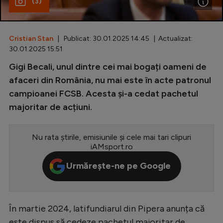
(3)
Special
Diverse
Cristian Stan
| Publicat: 30.01.2025 14:45 | Actualizat:
30.01.2025 15:51
Inedit
Gigi Becali, unul dintre cei mai bogați oameni de
Clasamente
afaceri din România, nu mai este în acte patronul
campioanei FCSB. Acesta și-a cedat pachetul
majoritar de acțiuni.
Champions League
Nu rata știrile, emisiunile și cele mai tari clipuri
Europa League
iAMsport.ro
Conference League
Urmărește-ne pe Google
CM 2026
Premier League
În martie 2024, latifundiarul din Pipera anunța că
LaLiga
este dispus să cedeze pachetul majoritar de