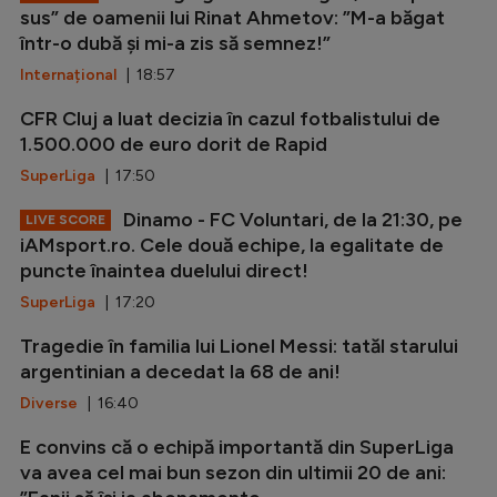
sus” de oamenii lui Rinat Ahmetov: ”M-a băgat
într-o dubă și mi-a zis să semnez!”
Internațional
| 18:57
CFR Cluj a luat decizia în cazul fotbalistului de
1.500.000 de euro dorit de Rapid
SuperLiga
| 17:50
Dinamo - FC Voluntari, de la 21:30, pe
LIVE SCORE
iAMsport.ro. Cele două echipe, la egalitate de
puncte înaintea duelului direct!
SuperLiga
| 17:20
Tragedie în familia lui Lionel Messi: tatăl starului
argentinian a decedat la 68 de ani!
Diverse
| 16:40
E convins că o echipă importantă din SuperLiga
va avea cel mai bun sezon din ultimii 20 de ani: