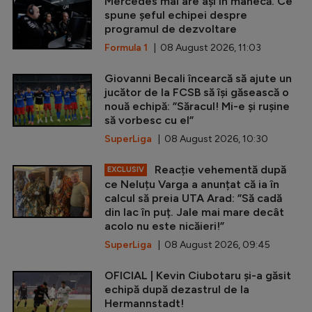
Mercedes mai are ași în mânecă. Ce
spune șeful echipei despre
programul de dezvoltare
Formula 1
| 08 August 2026, 11:03
Giovanni Becali încearcă să ajute un
jucător de la FCSB să își găsească o
nouă echipă: ”Săracul! Mi-e și rușine
să vorbesc cu el”
SuperLiga
| 08 August 2026, 10:30
Reacție vehementă după
EXCLUSIV
ce Neluțu Varga a anunțat că ia în
calcul să preia UTA Arad: ”Să cadă
din lac în puț. Jale mai mare decât
acolo nu este nicăieri!”
SuperLiga
| 08 August 2026, 09:45
OFICIAL | Kevin Ciubotaru și-a găsit
echipă după dezastrul de la
Hermannstadt!