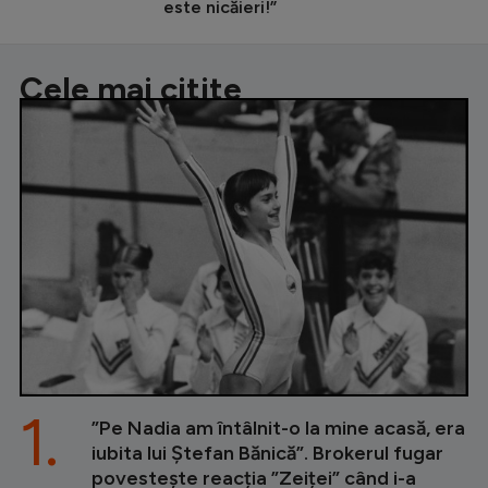
este nicăieri!”
Cele mai citite
1.
”Pe Nadia am întâlnit-o la mine acasă, era
iubita lui Ștefan Bănică”. Brokerul fugar
povestește reacția ”Zeiței” când i-a