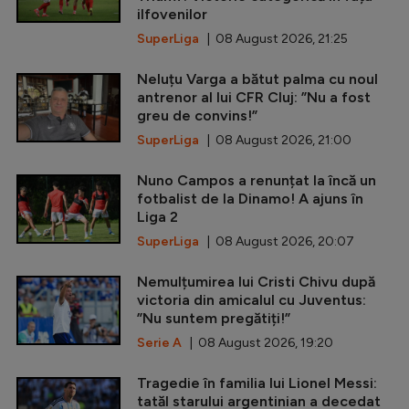
ilfovenilor
SuperLiga
| 08 August 2026, 21:25
Neluțu Varga a bătut palma cu noul
antrenor al lui CFR Cluj: ”Nu a fost
greu de convins!”
SuperLiga
| 08 August 2026, 21:00
Nuno Campos a renunțat la încă un
fotbalist de la Dinamo! A ajuns în
Liga 2
SuperLiga
| 08 August 2026, 20:07
Nemulțumirea lui Cristi Chivu după
victoria din amicalul cu Juventus:
”Nu suntem pregătiți!”
Serie A
| 08 August 2026, 19:20
Tragedie în familia lui Lionel Messi:
tatăl starului argentinian a decedat