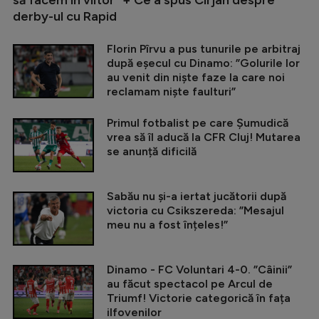
să facem în viitor” + Ce a spus Cîrjan despre
derby-ul cu Rapid
Florin Pîrvu a pus tunurile pe arbitraj
după eșecul cu Dinamo: ”Golurile lor
au venit din niște faze la care noi
reclamam niște faulturi”
Primul fotbalist pe care Șumudică
vrea să îl aducă la CFR Cluj! Mutarea
se anunță dificilă
Sabău nu și-a iertat jucătorii după
victoria cu Csikszereda: ”Mesajul
meu nu a fost înțeles!”
Dinamo - FC Voluntari 4-0. ”Câinii”
au făcut spectacol pe Arcul de
Triumf! Victorie categorică în fața
ilfovenilor