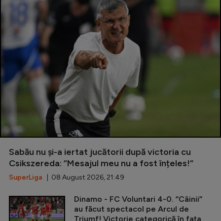
Sabău nu și-a iertat jucătorii după victoria cu
Csikszereda: ”Mesajul meu nu a fost înțeles!”
SuperLiga
| 08 August 2026, 21:49
Dinamo - FC Voluntari 4-0. ”Câinii”
au făcut spectacol pe Arcul de
Triumf! Victorie categorică în fața