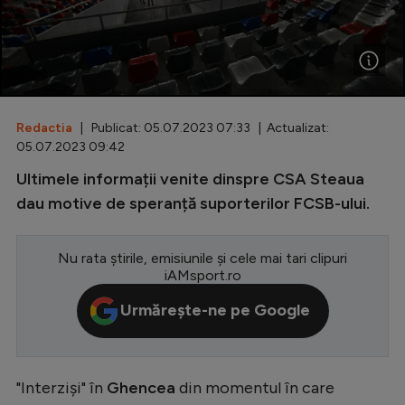
Special
Diverse
Inedit
Redactia
| Publicat: 05.07.2023 07:33 | Actualizat:
Clasamente
05.07.2023 09:42
Ultimele informații venite dinspre CSA Steaua
dau motive de speranță suporterilor FCSB-ului.
Champions League
Nu rata știrile, emisiunile și cele mai tari clipuri
Europa League
iAMsport.ro
Conference League
Urmărește-ne pe Google
CM 2026
Premier League
"Interziși" în
Ghencea
din momentul în care
LaLiga