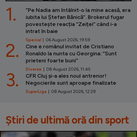
1.
”Pe Nadia am întâlnit-o la mine acasă, era
iubita lui Ștefan Bănică”. Brokerul fugar
povestește reacția ”Zeiței” când i-a
intrat în baie
Special
| 06 August 2026, 19:59
2.
Cine e românul invitat de Cristiano
Ronaldo la nunta cu Georgina: ”Sunt
prieteni foarte buni”
Diverse
| 08 August 2026, 11:45
3.
CFR Cluj și-a ales noul antrenor!
Negocierile sunt aproape finalizate
SuperLiga
| 08 August 2026, 12:29
Știri de ultimă oră din sport