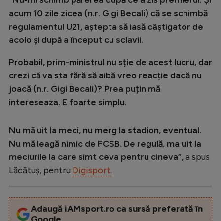
acum 10 zile zicea (n.r. Gigi Becali) că se schimbă
regulamentul U21, aștepta să iasă câștigator de
acolo și după a început cu sclavii.
Probabil, prim-ministrul nu sție de acest lucru, dar
crezi că va sta fără să aibă vreo reacție dacă nu
joacă (n.r. Gigi Becali)? Prea puțin mă
intereseaza. E foarte simplu.
Nu mă uit la meci, nu merg la stadion, eventual.
Nu mă leagă nimic de FCSB. De regulă, ma uit la
meciurile la care simt ceva pentru cineva”,
a spus
Lăcătuș, pentru
Digisport.
Adaugă iAMsport.ro ca sursă preferată în
Google