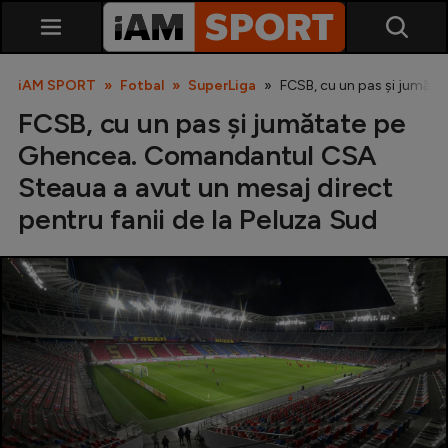
iAM SPORT
Fotbal
SuperLiga
FCSB, cu un pas și jumăta
FCSB, cu un pas și jumătate pe
Ghencea. Comandantul CSA
Steaua a avut un mesaj direct
pentru fanii de la Peluza Sud
SuperLiga
Liga 2
Cupa României
Echipa Națională
U21
Fotbal feminin