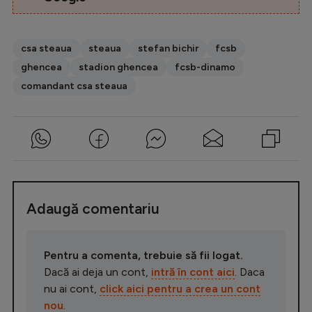
csa steaua
steaua
stefan bichir
fcsb
ghencea
stadion ghencea
fcsb-dinamo
comandant csa steaua
Adaugă comentariu
Pentru a comenta, trebuie să fii logat.
Dacă ai deja un cont,
intră în cont aici
. Daca
nu ai cont,
click aici pentru a crea un cont
nou
.