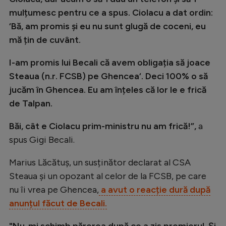
Intră în cont
mulțumesc pentru ce a spus. Ciolacu a dat ordin:
Creează cont
‘Bă, am promis și eu nu sunt glugă de coceni, eu
mă țin de cuvânt.
I-am promis lui Becali că avem obligația să joace
Steaua (n.r. FCSB) pe Ghencea‘. Deci 100% o să
jucăm în Ghencea. Eu am înțeles că lor le e frică
de Talpan.
Băi, cât e Ciolacu prim-ministru nu am frică!”,
a
spus Gigi Becali.
Marius Lăcătuș, un susținător declarat al CSA
Steaua și un opozant al celor de la FCSB, pe care
nu îi vrea pe Ghencea,
a avut o reacție dură după
anunțul făcut de Becali.
"Nu-mi schimb părerea după ce a zis premierul. Și