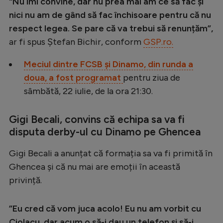
"Nu îmi convine, dar nu prea mai am ce să fac și
Natație
nici nu am de gând să fac închisoare pentru că nu
respect legea. Se pare că va trebui să renunțăm”,
Formula 1
ar fi spus Ștefan Bichir, conform
GSP.ro.
Gimnastică
Meciul dintre FCSB și Dinamo, din runda a
Auto
doua, a fost programat
pentru ziua de
Rugby
sâmbătă, 22 iulie, de la ora 21:30.
Ciclism
Gigi Becali, convins că echipa sa va fi
Alte sporturi
disputa derby-ul cu Dinamo pe Ghencea
JO 2024
Gigi Becali a anunțat că formația sa va fi primită în
JO 2026
Ghencea și că nu mai are emoții în această
privință.
”Eu cred că vom juca acolo! Eu nu am vorbit cu
Ciolacu, dar acum o să-i dau un telefon și să-i