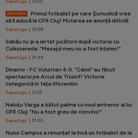
SuperLiga
| 23:55
Primul fotbalist pe care Șumudică vrea
EXCLUSIV
să îl aducă la CFR Cluj! Mutarea se anunță dificilă
SuperLiga
| 22:58
Sabău nu și-a iertat jucătorii după victoria cu
Csikszereda: ”Mesajul meu nu a fost înțeles!”
SuperLiga
| 21:49
Dinamo - FC Voluntari 4-0. ”Câinii” au făcut
spectacol pe Arcul de Triumf! Victorie
categorică în fața ilfovenilor
SuperLiga
| 21:25
Neluțu Varga a bătut palma cu noul antrenor al lui
CFR Cluj: ”Nu a fost greu de convins!”
SuperLiga
| 21:00
Nuno Campos a renunțat la încă un fotbalist de la