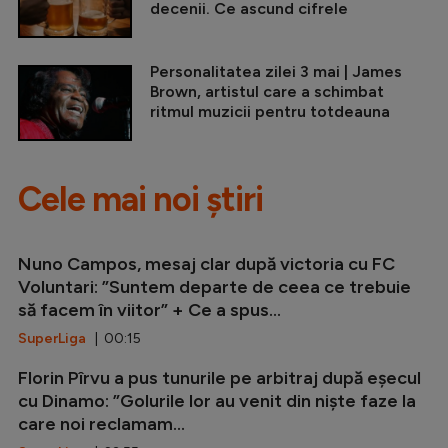
decenii. Ce ascund cifrele
Personalitatea zilei 3 mai | James
Brown, artistul care a schimbat
ritmul muzicii pentru totdeauna
Cele mai noi știri
Nuno Campos, mesaj clar după victoria cu FC
Voluntari: ”Suntem departe de ceea ce trebuie
să facem în viitor” + Ce a spus...
SuperLiga
| 00:15
Florin Pîrvu a pus tunurile pe arbitraj după eșecul
cu Dinamo: ”Golurile lor au venit din niște faze la
care noi reclamam...