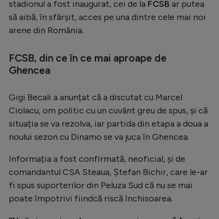
stadionul a fost inaugurat, cei de la
FCSB
ar putea
Serie A
să aibă, în sfârșit, acces pe una dintre cele mai noi
arene din România.
Bundesliga
Ligue 1
FCSB, din ce în ce mai aproape de
Campionate
Ghencea
Starurile fotbalului
Gigi Becali a anunțat că a discutat cu Marcel
EURO 2024
Ciolacu, om politic cu un cuvânt greu de spus, și că
Stranieri
situația se va rezolva, iar partida din etapa a doua a
noului sezon cu Dinamo se va juca în Ghencea.
Clasamente
Informația a fost confirmată, neoficial, și de
comandantul CSA Steaua, Ștefan Bichir, care le-ar
fi spus suporterilor din Peluza Sud că nu se mai
Tenis
poate împotrivi fiindcă riscă închisoarea.
Handbal