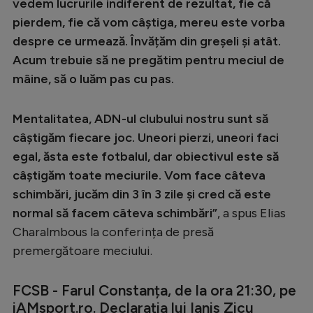
vedem lucrurile indiferent de rezultat, fie că
pierdem, fie că vom câștiga, mereu este vorba
despre ce urmează. Învățăm din greșeli și atât.
Acum trebuie să ne pregătim pentru meciul de
mâine, să o luăm pas cu pas.
Mentalitatea, ADN-ul clubului nostru sunt să
câștigăm fiecare joc. Uneori pierzi, uneori faci
egal, ăsta este fotbalul, dar obiectivul este să
câștigăm toate meciurile. Vom face câteva
schimbări, jucăm din 3 în 3 zile și cred că este
normal să facem câteva schimbări”
, a spus Elias
Charalmbous la conferința de presă
premergătoare meciului.
FCSB - Farul Constanța, de la ora 21:30, pe
iAMsport.ro. Declarația lui Ianis Zicu