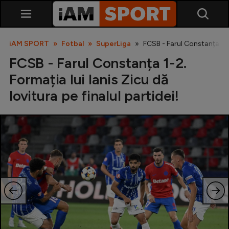
iAM SPORT
Fotbal
SuperLiga
FCSB - Farul Constanța 1-2.
FCSB - Farul Constanța 1-2.
Formația lui Ianis Zicu dă
lovitura pe finalul partidei!
SuperLiga
Liga 2
Cupa României
Echipa Națională
U21
Fotbal feminin