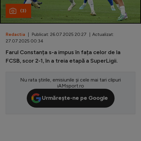
(3)
Special
Diverse
Inedit
Redactia
| Publicat: 26.07.2025 20:27 | Actualizat:
27.07.2025 00:34
Clasamente
Farul Constanța s-a impus în fața celor de la
FCSB, scor 2-1, în a treia etapă a SuperLigii.
Nu rata știrile, emisiunile și cele mai tari clipuri
Champions League
iAMsport.ro
Europa League
Urmărește-ne pe Google
Conference League
CM 2026
Premier League
LaLiga