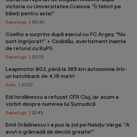
victoria cu Universitatea Craiova: ”Îi felicit pe
băieți pentru asta!”
SuperLiga
| 00:30
Coelho a surprins după eșecul cu FC Argeș: ”Nu
sunt îngrijorat!” + Cicâldău, avertisment înainte
de returul cu KuPS
SuperLiga
| 00:10
Leapmotor B03, până la 389 km autonomie într-
un hatchback de 4,18 metri
Auto
| 23:20
Edi Iordănescu a refuzat CFR Cluj, iar acum a
vorbit despre numirea lui Șumudică
SuperLiga
| 22:45
Emil Grădinescu l-a pus la zid pe Neluțu Varga: ”A
avut o grămadă de decizii greșite!”