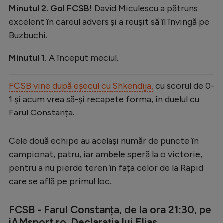
Minutul 2. Gol FCSB!
David Miculescu a pătruns
excelent în careul advers și a reușit să îl învingă pe
Buzbuchi.
Minutul 1.
A început meciul.
FCSB vine după eșecul cu Shkendija,
cu scorul de 0-
1 și acum vrea să-și recapete forma, în duelul cu
Farul Constanța.
Cele două echipe au același număr de puncte în
campionat, patru, iar ambele speră la o victorie,
pentru a nu pierde teren în fața celor de la Rapid
care se află pe primul loc.
FCSB - Farul Constanța, de la ora 21:30, pe
iAMsport.ro. Declarația lui Elias