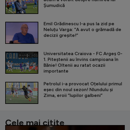
Șumudică
Emil Grădinescu l-a pus la zid pe
Neluțu Varga: ”A avut o grămadă de
decizii greșite!”
Universitatea Craiova - FC Argeș 0-
1. Piteștenii au învins campioana în
Bănie! Oltenii au ratat ocazii
importante
Petrolul i-a provocat Oțelului primul
eșec din noul sezon! Nlundulu și
Zima, eroii ”lupilor galbeni”
Cele mai citite