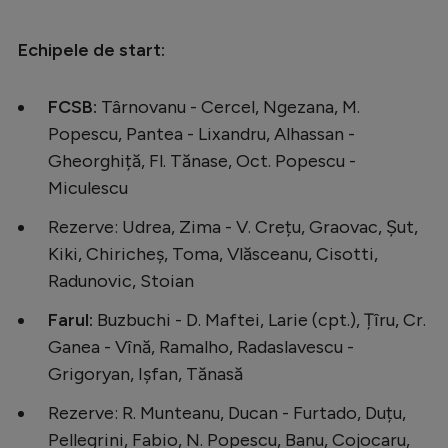
Natație
Echipele de start:
Formula 1
Gimnastică
FCSB:
Târnovanu - Cercel, Ngezana, M.
Auto
Popescu, Pantea - Lixandru, Alhassan -
Gheorghiță, Fl. Tănase, Oct. Popescu -
Rugby
Miculescu
Ciclism
Rezerve: Udrea, Zima - V. Crețu, Graovac, Șut,
Alte sporturi
Kiki, Chiricheș, Toma, Vlăsceanu, Cisotti,
JO 2024
Radunovic, Stoian
JO 2026
Farul:
Buzbuchi - D. Maftei, Larie (cpt.), Țîru, Cr.
Ganea - Vînă, Ramalho, Radaslavescu -
Grigoryan, Ișfan, Tănasă
Rezerve: R. Munteanu, Ducan - Furtado, Duțu,
Pellegrini, Fabio, N. Popescu, Banu, Cojocaru,