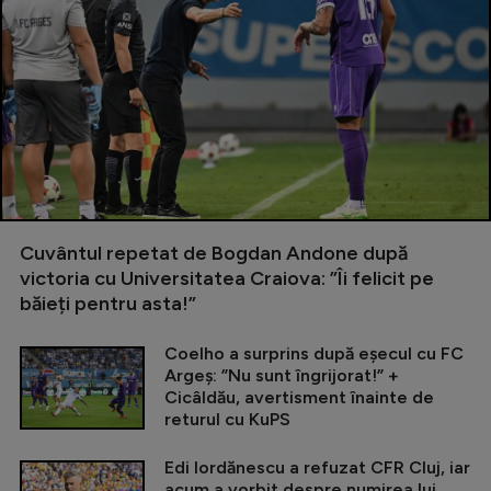
Cuvântul repetat de Bogdan Andone după
victoria cu Universitatea Craiova: ”Îi felicit pe
băieți pentru asta!”
Coelho a surprins după eșecul cu FC
Argeș: ”Nu sunt îngrijorat!” +
Cicâldău, avertisment înainte de
returul cu KuPS
Edi Iordănescu a refuzat CFR Cluj, iar
acum a vorbit despre numirea lui