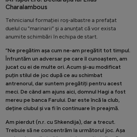
Charalambous
Tehnicianul formației roș-albastre a prefațat
duelul cu ”marinarii” și a anunțat că vor exista
anumite schimbări în echipa de start.
”Ne pregătim așa cum ne-am pregătit tot timpul.
Înfruntăm un adversar pe care îl cunoaștem, am
jucat cu ei de multe ori. Acum și-au modificat
puțin stilul de joc după ce au schimbat
antrenorul, dar suntem pregătiți pentru acest
meci. De când am ajuns aici, domnul Hagi a fost
mereu pe banca Farului. Dar este încă la club,
deține clubul și va fi în continuare în preajmă.
Am pierdut (n.r. cu Shkendija), dar a trecut.
Trebuie să ne concentrăm la următorul joc. Așa