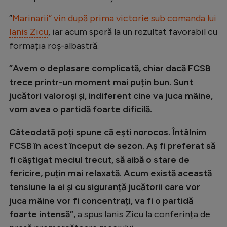
”
Marinarii” vin după prima victorie sub comanda lui
Ianis Zicu
, iar acum speră la un rezultat favorabil cu
formația roș-albastră.
”Avem o deplasare complicată, chiar dacă FCSB
trece printr-un moment mai puțin bun. Sunt
jucători valoroși și, indiferent cine va juca mâine,
vom avea o partidă foarte dificilă.
Câteodată poți spune că ești norocos. Întâlnim
FCSB în acest început de sezon. Aș fi preferat să
fi câștigat meciul trecut, să aibă o stare de
fericire, puțin mai relaxată. Acum există această
tensiune la ei și cu siguranță jucătorii care vor
juca mâine vor fi concentrați, va fi o partidă
foarte intensă”,
a spus Ianis Zicu la conferința de