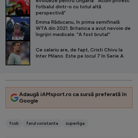
evolueze pentru Ungaria: ”Acum privesc
fotbalul dintr-o cu totul altă
perspectivă”
Emma Răducanu, în prima semifinală
WTA din 2021. Britanica a avut nevoie de
îngrijiri medicale: ”A fost brutal”
Ce salariu are, de fapt, Cristi Chivu la
Inter Milano. Este pe locul 7 în Serie A
Adaugă iAMsport.ro ca sursă preferată în
Google
fcsb
farul constanta
superliga