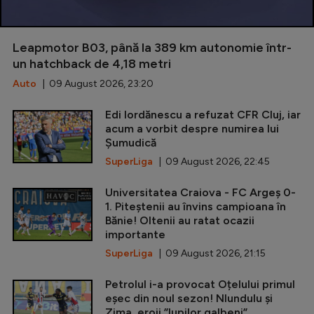
Leapmotor B03, până la 389 km autonomie într-
un hatchback de 4,18 metri
Auto
| 09 August 2026, 23:20
Edi Iordănescu a refuzat CFR Cluj, iar
acum a vorbit despre numirea lui
Șumudică
SuperLiga
| 09 August 2026, 22:45
Universitatea Craiova - FC Argeș 0-
1. Piteștenii au învins campioana în
Bănie! Oltenii au ratat ocazii
importante
SuperLiga
| 09 August 2026, 21:15
Petrolul i-a provocat Oțelului primul
eșec din noul sezon! Nlundulu și
Zima, eroii ”lupilor galbeni”