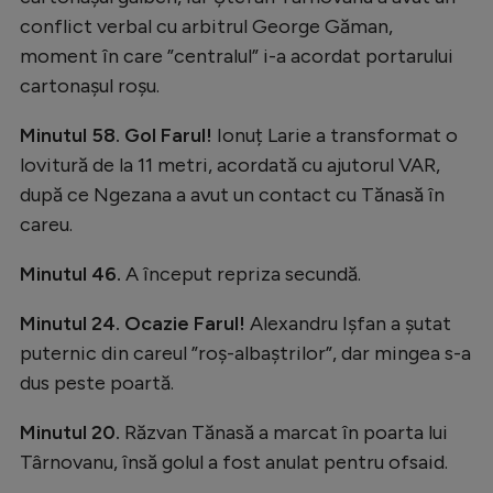
conflict verbal cu arbitrul George Găman,
moment în care ”centralul” i-a acordat portarului
cartonașul roșu.
Minutul 58. Gol Farul!
Ionuț Larie a transformat o
lovitură de la 11 metri, acordată cu ajutorul VAR,
după ce Ngezana a avut un contact cu Tănasă în
careu.
Minutul 46.
A început repriza secundă.
Minutul 24. Ocazie Farul!
Alexandru Ișfan a șutat
puternic din careul ”roș-albaștrilor”, dar mingea s-a
dus peste poartă.
Minutul 20.
Răzvan Tănasă a marcat în poarta lui
Târnovanu, însă golul a fost anulat pentru ofsaid.