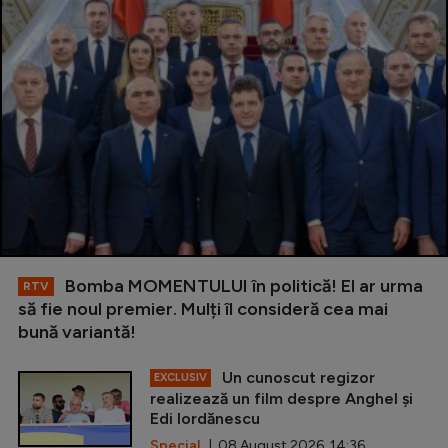
Bomba MOMENTULUI în politică! El ar urma
RTV
să fie noul premier. Mulți îl consideră cea mai
bună variantă!
Un cunoscut regizor
EXCLUSIV
realizează un film despre Anghel și
Edi Iordănescu
Special
| 08 August 2026, 14:36