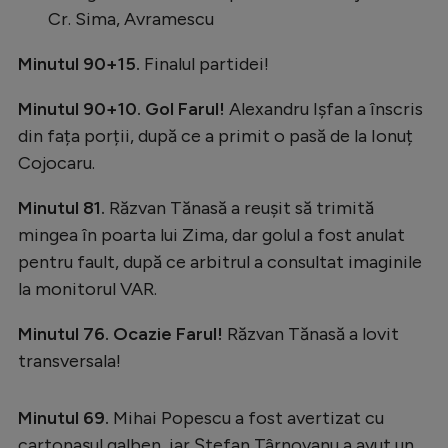
Intră în cont
Cr. Sima, Avramescu
Creează cont
Minutul 90+15.
Finalul partidei!
Minutul 90+10. Gol Farul!
Alexandru Ișfan a înscris
din fața porții, după ce a primit o pasă de la Ionuț
Cojocaru.
Minutul 81.
Răzvan Tănasă a reușit să trimită
mingea în poarta lui Zima, dar golul a fost anulat
pentru fault, după ce arbitrul a consultat imaginile
la monitorul VAR.
Minutul 76. Ocazie Farul!
Răzvan Tănasă a lovit
transversala!
Minutul 69.
Mihai Popescu a fost avertizat cu
cartonașul galben, iar Ștefan Târnovanu a avut un