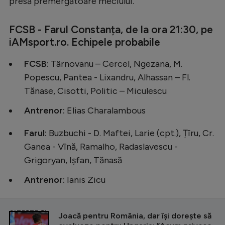
presă premergătoare meciului.
FCSB - Farul Constanța, de la ora 21:30, pe
iAMsport.ro. Echipele probabile
FCSB:
Târnovanu – Cercel, Ngezana, M.
Popescu, Pantea - Lixandru, Alhassan – Fl.
Tănase, Cisotti, Politic – Miculescu
Antrenor:
Elias Charalambous
Farul:
Buzbuchi - D. Maftei, Larie (cpt.), Țîru, Cr.
Ganea - Vînă, Ramalho, Radaslavescu -
Grigoryan, Ișfan, Tănasă
Antrenor:
Ianis Zicu
CITEȘTE ȘI
Joacă pentru România, dar își dorește să