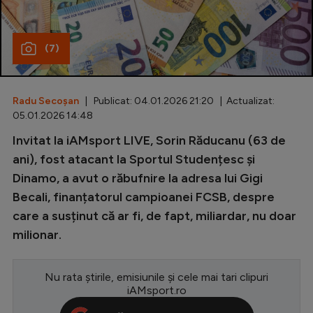
Special
(7)
Diverse
Inedit
Radu Secoșan
| Publicat: 04.01.2026 21:20 | Actualizat:
Clasamente
05.01.2026 14:48
Invitat la iAMsport LIVE, Sorin Răducanu (63 de
ani), fost atacant la Sportul Studențesc și
Dinamo, a avut o răbufnire la adresa lui Gigi
Champions League
Becali, finanțatorul campioanei FCSB, despre
Europa League
care a susținut că ar fi, de fapt, miliardar, nu doar
Conference League
milionar.
CM 2026
Nu rata știrile, emisiunile și cele mai tari clipuri
Premier League
iAMsport.ro
LaLiga