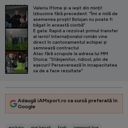
CITEȘTE ȘI
Valeriu Iftime și-a ieșit din minți!
Izbucnire fără precedent: ”Îmi e milă de
asemenea proști! Bolojan nu poate fi
băgat în această ciorbă”
E gata: Rapid a rezolvat primul transfer
al iernii! Internaționalul român vine
direct în cantonamentul echipei și
semnează contractul
Atac fără scrupule la adresa lui MM
Stoica: ”Stânjenitor, ridicol, plin de
eșecuri! Perseverează în incapacitatea
sa de a face rezultate”
Adaugă iAMsport.ro ca sursă preferată în
Google
exclusiv
gigi becali
fcsb
iamsport live