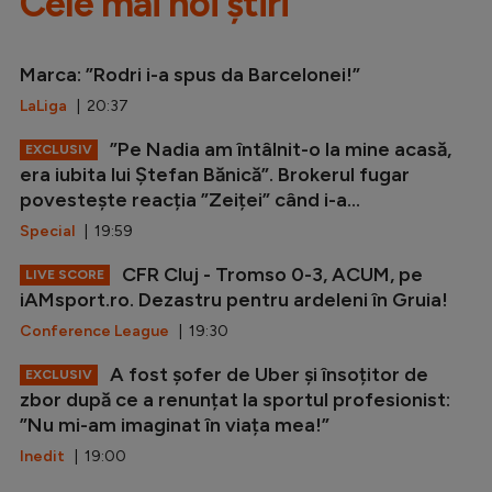
Cele mai noi știri
Marca: ”Rodri i-a spus da Barcelonei!”
LaLiga
| 20:37
”Pe Nadia am întâlnit-o la mine acasă,
EXCLUSIV
era iubita lui Ștefan Bănică”. Brokerul fugar
povestește reacția ”Zeiței” când i-a...
Special
| 19:59
CFR Cluj - Tromso 0-3, ACUM, pe
LIVE SCORE
iAMsport.ro. Dezastru pentru ardeleni în Gruia!
Conference League
| 19:30
A fost șofer de Uber și însoțitor de
EXCLUSIV
zbor după ce a renunțat la sportul profesionist:
”Nu mi-am imaginat în viața mea!”
Inedit
| 19:00