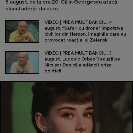
5 august, de la ora 20. Călin Georgescu atacă
planul aderării la euro
VIDEO | PREA MULT BANCIU, 4
august. ”Safari cu drone” împotriva
civililor din Herson. Imaginile care au
provocat reacția lui Zelenski
VIDEO | PREA MULT BANCIU, 3
august. Ludovic Orban îl acuză pe
Nicușor Dan că a adâncit criza
politică