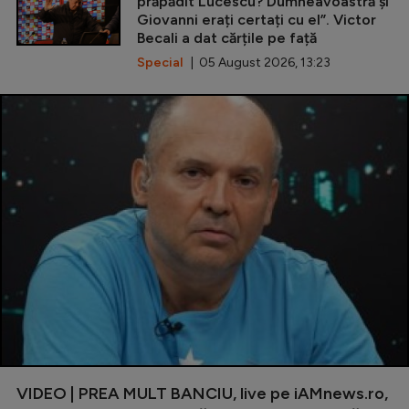
prăpădit Lucescu? Dumneavoastră și
Giovanni erați certați cu el”. Victor
Becali a dat cărțile pe față
Special
| 05 August 2026, 13:23
VIDEO | PREA MULT BANCIU, live pe iAMnews.ro,