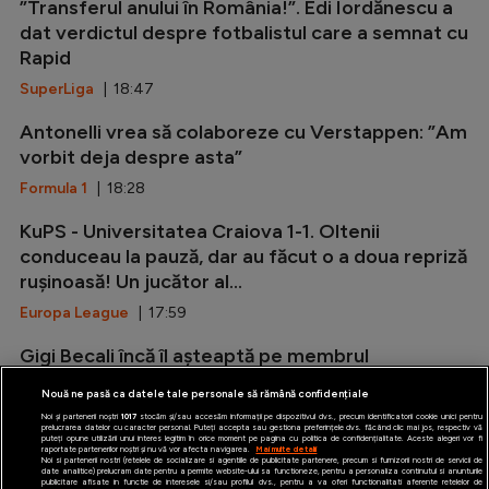
”Transferul anului în România!”. Edi Iordănescu a
dat verdictul despre fotbalistul care a semnat cu
Rapid
SuperLiga
| 18:47
Antonelli vrea să colaboreze cu Verstappen: ”Am
vorbit deja despre asta”
Formula 1
| 18:28
KuPS - Universitatea Craiova 1-1. Oltenii
conduceau la pauză, dar au făcut o a doua repriză
rușinoasă! Un jucător al...
Europa League
| 17:59
Gigi Becali încă îl așteaptă pe membrul
Generației de Aur la FCSB: ”A fost ideea lui MM”
Nouă ne pasă ca datele tale personale să rămână confidențiale
SuperLiga
| 17:37
Noi și partenerii noștri
1017
stocăm și/sau accesăm informații pe dispozitivul dvs., precum identificatorii cookie unici pentru
prelucrarea datelor cu caracter personal. Puteți accepta sau gestiona preferințele dvs. făcând clic mai jos, respectiv vă
puteți opune utilizării unui interes legitim în orice moment pe pagina cu politica de confidențialitate. Aceste alegeri vor fi
raportate partenerilor noștri și nu vă vor afecta navigarea.
Mai multe detalii
Noi si partenerii nostri (retelele de socializare si agentiile de publicitate partenere, precum si furnizorii nostri de servicii de
date analitice) prelucram date pentru a permite website-ului sa functioneze, pentru a personaliza continutul si anunturile
publicitare afisate in functie de interesele si/sau profilul dvs., pentru a va oferi functionalitati aferente retelelor de