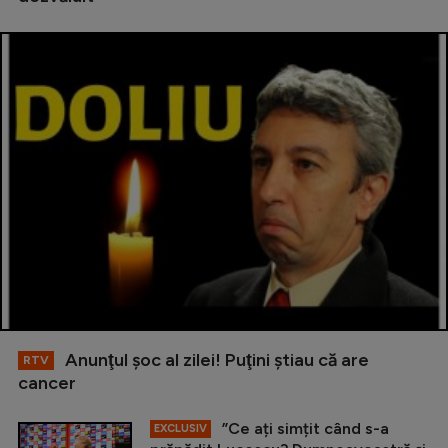
Anunţul şoc al zilei! Puţini ştiau că are
RTV
cancer
”Ce ați simțit când s-a
EXCLUSIV