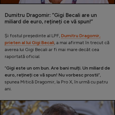
Dumitru Dragomir: ”Gigi Becali are un
miliard de euro, rețineți ce vă spun!”
Și fostul președinte al LPF,
Dumitru Dragomir,
prieten al lui Gigi Becali
, a mai afirmat în trecut că
averea lui Gigi Becali ar fi mai mare decât cea
raportată oficial.
”
Gigi este un om bun. Are bani mulți. Un miliard de
euro, rețineți ce vă spun! Nu vorbesc prostii
”,
spunea Mitică Dragomir, la Pro X, în urmă cu patru
ani.