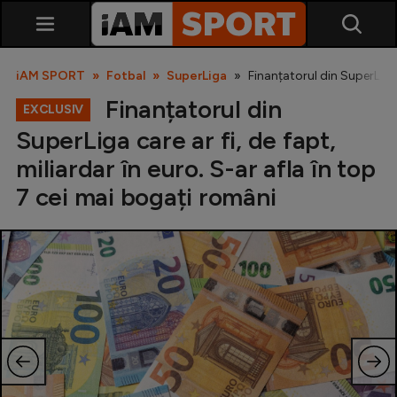
iAM SPORT
Fotbal
SuperLiga
Finanțatorul din SuperLiga 
Finanțatorul din
EXCLUSIV
SuperLiga care ar fi, de fapt,
miliardar în euro. S-ar afla în top
7 cei mai bogați români
SuperLiga
Liga 2
Cupa României
Echipa Națională
U21
Fotbal feminin