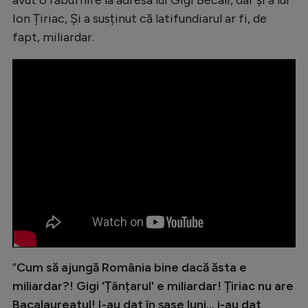
Intră în cont
Ion Țiriac, Și a susținut că latifundiarul ar fi, de
Creează cont
fapt, miliardar.
”
Cum să ajungă România bine dacă ăsta e
miliardar?! Gigi 'Țânțarul' e miliardar! Țiriac nu are
Bacalaureatul! I-au dat în șase luni... i-au dat