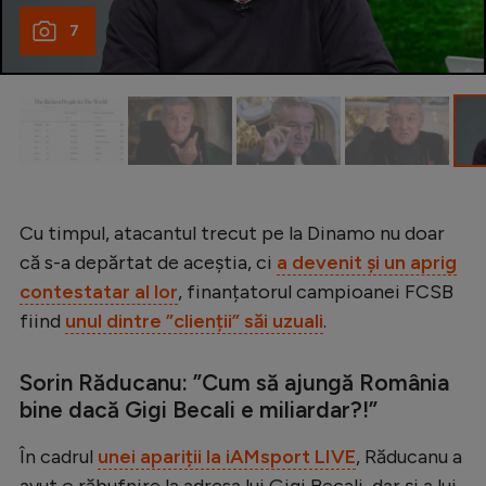
Natație
7
Formula 1
Gimnastică
Auto
Rugby
Ciclism
Cu timpul, atacantul trecut pe la Dinamo nu doar
că s-a depărtat de aceștia, ci
a devenit și un aprig
Alte sporturi
contestatar al lor
, finanțatorul campioanei FCSB
JO 2024
fiind
unul dintre ”clienții” săi uzuali
.
JO 2026
Sorin Răducanu: ”Cum să ajungă România
bine dacă Gigi Becali e miliardar?!”
În cadrul
unei apariții la iAMsport LIVE
, Răducanu a
avut o răbufnire la adresa lui Gigi Becali, dar și a lui