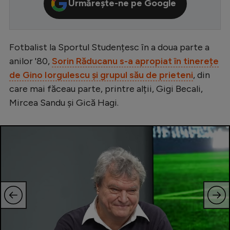
Urmărește-ne pe Google
Serie A
Bundesliga
Fotbalist la Sportul Studențesc în a doua parte a
Ligue 1
anilor '80,
Sorin Răducanu s-a apropiat în tinerețe
Campionate
de Gino Iorgulescu și grupul său de prieteni
, din
care mai făceau parte, printre alții, Gigi Becali,
Starurile fotbalului
Mircea Sandu și Gică Hagi.
EURO 2024
Stranieri
Clasamente
Tenis
Handbal