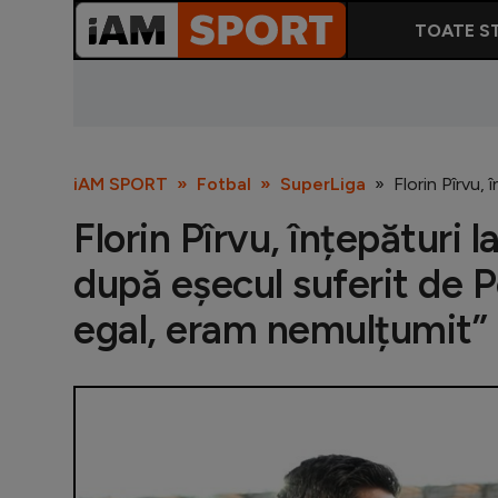
TOATE ST
iAM SPORT
Fotbal
SuperLiga
Florin Pîrvu,
Florin Pîrvu, înțepături 
după eșecul suferit de P
egal, eram nemulțumit”