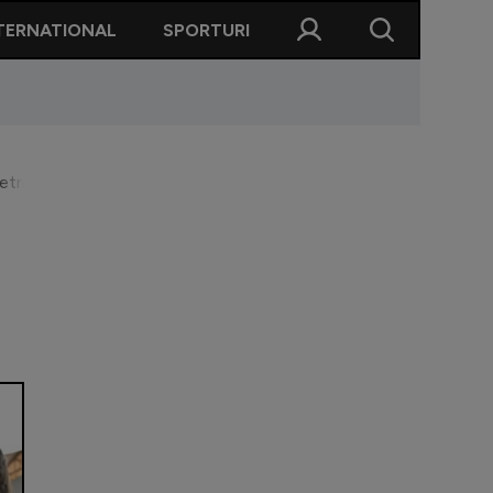
TERNATIONAL
SPORTURI
 Petrolul: ”Dacă se termina egal, eram nemulțumit”