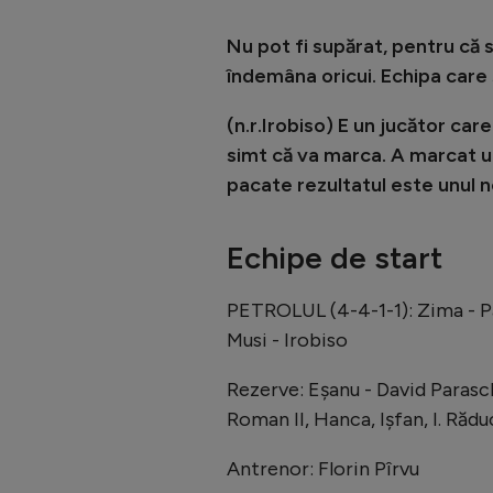
Nu pot fi supărat, pentru că s
îndemâna oricui. Echipa care 
(n.r.Irobiso) E un jucător care
simt că va marca. A marcat un
pacate rezultatul este unul 
Echipe de start
PETROLUL (4-4-1-1): Zima - Pap
Musi - Irobiso
Rezerve: Eșanu - David Parasch
Roman II, Hanca, Ișfan, I. Răd
Antrenor: Florin Pîrvu