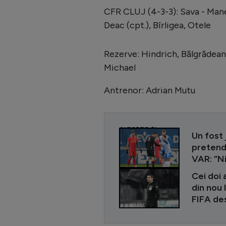
CFR CLUJ (4-3-3): Sava - Manea
Deac (cpt.), Bîrligea, Otele
Rezerve: Hindrich, Bălgrădean 
Michael
Antrenor: Adrian Mutu
CITEȘTE ȘI
Un fost 
pretende
VAR: ”N
Cei doi 
din nou 
FIFA des