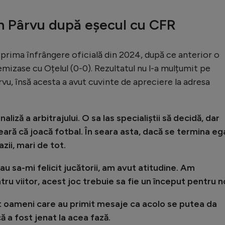
in Pârvu după eșecul cu CFR
 prima înfrângere oficială din 2024, după ce anterior o
emizase cu Oțelul (0-0). Rezultatul nu l-a mulțumit pe
rvu, însă acesta a avut cuvinte de apreciere la adresa
aliză a arbitrajului. O sa las specialiștii să decidă, dar
eară că joacă fotbal. În seara asta, dacă se termina ega
ii, mari de tot.
au sa-mi felicit jucătorii, am avut atitudine. Am
tru viitor, acest joc trebuie sa fie un început pentru no
nt oameni care au primit mesaje ca acolo se putea da
că a fost jenat la acea fază.