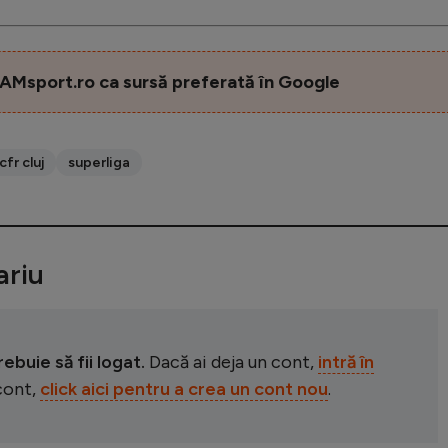
AMsport.ro ca sursă preferată în Google
cfr cluj
superliga
riu
buie să fii logat.
Dacă ai deja un cont,
intră în
 cont,
click aici pentru a crea un cont nou
.