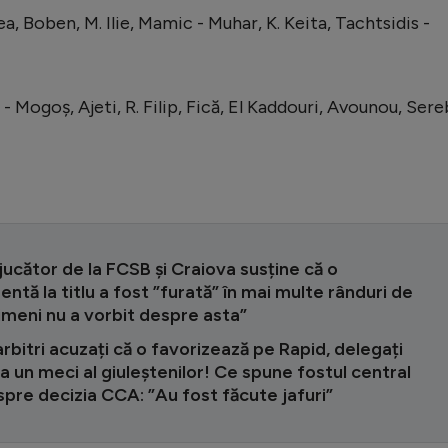
, Boben, M. Ilie, Mamic - Muhar, K. Keita, Tachtsidis -
- Mogoș, Ajeti, R. Filip, Fică, El Kaddouri, Avounou, Sere
jucător de la FCSB și Craiova susține că o
ntă la titlu a fost ”furată” în mai multe rânduri de
imeni nu a vorbit despre asta”
arbitri acuzați că o favorizează pe Rapid, delegați
la un meci al giuleștenilor! Ce spune fostul central
pre decizia CCA: ”Au fost făcute jafuri”