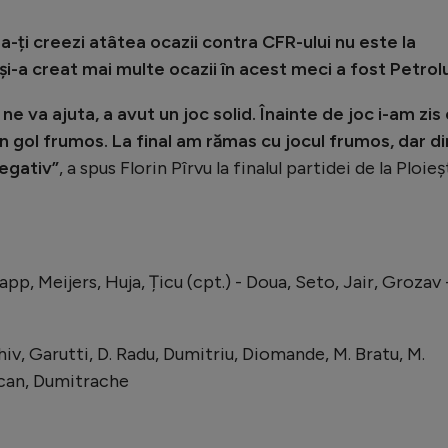
a-ți creezi atâtea ocazii contra CFR-ului nu este la
și-a creat mai multe ocazii în acest meci a fost Petrolu
 ne va ajuta, a avut un joc solid. Înainte de joc i-am zis
 gol frumos. La final am rămas cu jocul frumos, dar di
negativ”
, a spus Florin Pîrvu la finalul partidei de la Ploieșt
p, Meijers, Huja, Țicu (cpt.) - Doua, Seto, Jair, Grozav 
iv, Garutti, D. Radu, Dumitriu, Diomande, M. Bratu, M.
ucan, Dumitrache