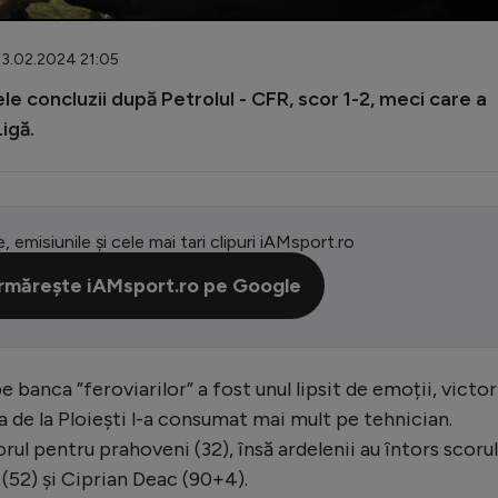
03.02.2024 21:05
ele concluzii după Petrolul - CFR, scor 1-2, meci care a
igă.
e, emisiunile și cele mai tari clipuri iAMsport.ro
rmărește iAMsport.ro pe Google
 banca ”feroviarilor” a fost unul lipsit de emoții, victor
a de la Ploiești l-a consumat mai mult pe tehnician.
rul pentru prahoveni (32), însă ardelenii au întors scorul
 (52) și Ciprian Deac (90+4).