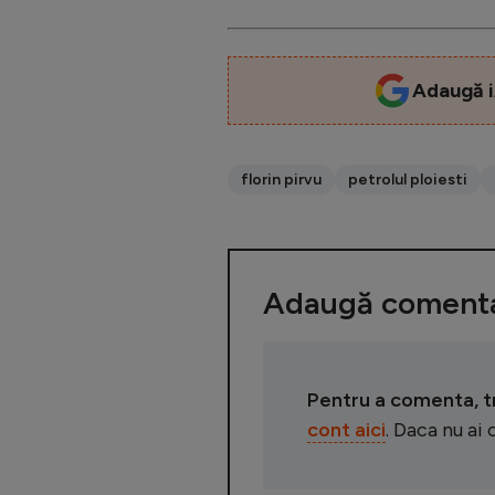
Adaugă i
florin pirvu
petrolul ploiesti
Adaugă comenta
Pentru a comenta, tre
cont aici
. Daca nu ai