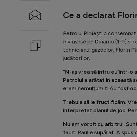
Ce a declarat Flor
Petrolul Ploiești a consemnat
învinsese pe Dinamo (1-0) și r
tehnicianul gazdelor, Florin Pî
jucătorilor.
”N-aș vrea să intru eu într-o an
Petrolul a arătat în această s
eram nemulțumit. Au fost ocaz
Trebuia să le fructificăm. Vre
interpretat planul de joc. Pen
Nu am vorbit cu arbitrul. Su
fault. Paul e supărat. A spus 