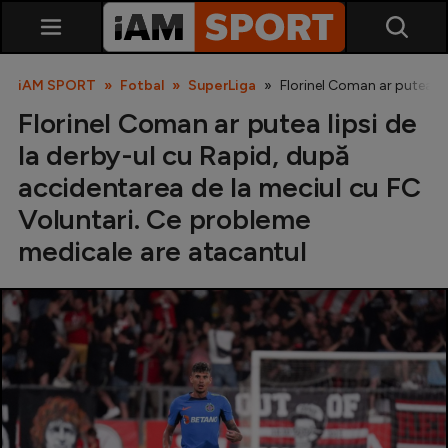
iAM SPORT
Fotbal
SuperLiga
Florinel Coman ar putea li
Florinel Coman ar putea lipsi de
la derby-ul cu Rapid, după
accidentarea de la meciul cu FC
Voluntari. Ce probleme
medicale are atacantul
SuperLiga
Liga 2
Cupa României
Echipa Națională
U21
Fotbal feminin