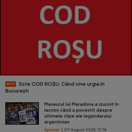
Este COD ROŞU. Când vine urgia în
RTV
Bucureşti
Maseurul lui Maradona a izucnit în
lacrimi când a povestit despre
ultimele clipe ale legendarului
argentinian
Special
| 07 August 2026, 12:16