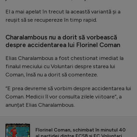
Intră în cont
El a mai apelat în trecut la această variantă și a
Creează cont
reușit să se recupereze în timp rapid.
Charalambous nu a dorit să vorbească
despre accidentarea lui Florinel Coman
Elias Charalambous a fost chestionat imediat la
finalul meciului cu Voluntari despre starea lui
Coman, însă nu a dorit să comenteze.
”E prea devreme să vorbim despre accidentarea lui
Coman. Medicii îl vor consulta zilele viitoare”, a
anunțat Elias Charalambous.
CITEȘTE ȘI
Florinel Coman, schimbat în minutul 40
al partidei dintre FCSB și FC Voluntari.