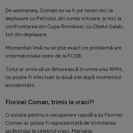
Natație
De asemenea, Coman nu va fi pe teren nici la
Formula 1
deplasare cu Petrolul, din runda viitoare, și nici la
confruntarea din Cupa României, cu Oțelul Galați,
Gimnastică
tot din deplasare.
Auto
Momentan însă nu se știe exact ce problemă are
Rugby
internaționalul celor de la FCSB.
Ciclism
Totul ar urma să se lămurească în urma unui RMN,
Alte sporturi
ce poate fi efectuat la două zile după momentul
JO 2024
accidentării.
JO 2026
Florinel Coman, trimis la vraci?!
O soluție pentru o recuperare rapidă a lui Florinel
Coman ar putea fi reprezentată de trimiterea
jucătorului la celebrul vraci, Marijana.