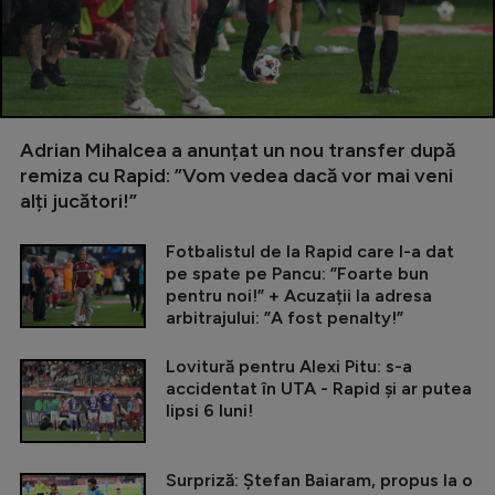
Adrian Mihalcea a anunțat un nou transfer după
remiza cu Rapid: ”Vom vedea dacă vor mai veni
alți jucători!”
Fotbalistul de la Rapid care l-a dat
pe spate pe Pancu: ”Foarte bun
pentru noi!” + Acuzații la adresa
arbitrajului: ”A fost penalty!”
Lovitură pentru Alexi Pitu: s-a
accidentat în UTA - Rapid și ar putea
lipsi 6 luni!
Surpriză: Ștefan Baiaram, propus la o