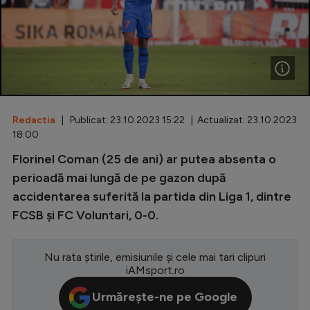
Special
Diverse
Inedit
Clasamente
Redactia
| Publicat: 23.10.2023 15:22 | Actualizat: 23.10.2023
18:00
Florinel Coman (25 de ani) ar putea absenta o
Champions League
perioadă mai lungă de pe gazon după
accidentarea suferită la partida din Liga 1, dintre
Europa League
FCSB și FC Voluntari, 0-0.
Conference League
CM 2026
Nu rata știrile, emisiunile și cele mai tari clipuri
iAMsport.ro
Premier League
Urmărește-ne pe Google
LaLiga