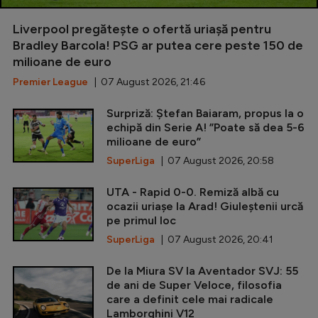
Liverpool pregătește o ofertă uriașă pentru
Bradley Barcola! PSG ar putea cere peste 150 de
milioane de euro
Premier League
| 07 August 2026, 21:46
Surpriză: Ștefan Baiaram, propus la o
echipă din Serie A! ”Poate să dea 5-6
milioane de euro”
SuperLiga
| 07 August 2026, 20:58
UTA - Rapid 0-0. Remiză albă cu
ocazii uriașe la Arad! Giuleștenii urcă
pe primul loc
SuperLiga
| 07 August 2026, 20:41
De la Miura SV la Aventador SVJ: 55
de ani de Super Veloce, filosofia
care a definit cele mai radicale
Lamborghini V12