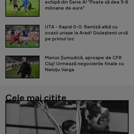
echipă din Serie A! ”Poate să dea 5-6
milioane de euro”
UTA - Rapid 0-0. Remiză albă cu
ocazii uriașe la Arad! Giuleștenii urcă
pe primul loc
Marius Șumudică, aproape de CFR
Cluj! Urmează negocierile finale cu
Neluțu Varga
Cele mai citite