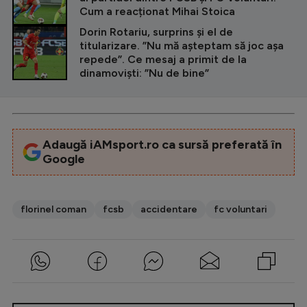
Cum a reacționat Mihai Stoica
Dorin Rotariu, surprins și el de
titularizare. ”Nu mă așteptam să joc așa
repede”. Ce mesaj a primit de la
dinamoviști: ”Nu de bine”
Adaugă iAMsport.ro ca sursă preferată în
Google
florinel coman
fcsb
accidentare
fc voluntari