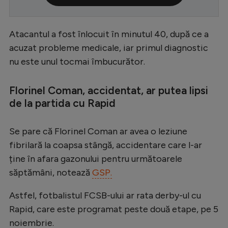
Serie A
Bundesliga
Atacantul a fost înlocuit în minutul 40, după ce a
acuzat probleme medicale, iar primul diagnostic
Ligue 1
nu este unul tocmai îmbucurător.
Campionate
Florinel Coman, accidentat, ar putea lipsi
Starurile fotbalului
de la partida cu Rapid
EURO 2024
Stranieri
Se pare că Florinel Coman ar avea o leziune
fibrilară la coapsa stângă, accidentare care l-ar
Clasamente
ține în afara gazonului pentru următoarele
săptămâni, notează
GSP.
Astfel, fotbalistul FCSB-ului ar rata derby-ul cu
Tenis
Rapid, care este programat peste două etape, pe 5
Handbal
noiembrie.