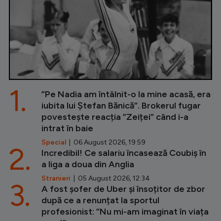
1.
”Pe Nadia am întâlnit-o la mine acasă, era
iubita lui Ștefan Bănică”. Brokerul fugar
povestește reacția ”Zeiței” când i-a
intrat în baie
Special
| 06 August 2026, 19:59
2.
Incredibil! Ce salariu încasează Coubiș în
a liga a doua din Anglia
Stranieri
| 05 August 2026, 12:34
3.
A fost șofer de Uber și însoțitor de zbor
după ce a renunțat la sportul
profesionist: ”Nu mi-am imaginat în viața