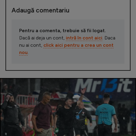
Adaugă comentariu
Pentru a comenta, trebuie să fii logat.
Dacă ai deja un cont,
intră în cont aici
. Daca
nu ai cont,
click aici pentru a crea un cont
nou
.