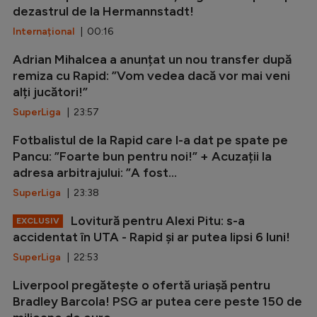
dezastrul de la Hermannstadt!
Internațional
| 00:16
Adrian Mihalcea a anunțat un nou transfer după
remiza cu Rapid: ”Vom vedea dacă vor mai veni
alți jucători!”
SuperLiga
| 23:57
Fotbalistul de la Rapid care l-a dat pe spate pe
Pancu: ”Foarte bun pentru noi!” + Acuzații la
adresa arbitrajului: ”A fost...
SuperLiga
| 23:38
Lovitură pentru Alexi Pitu: s-a
EXCLUSIV
accidentat în UTA - Rapid și ar putea lipsi 6 luni!
SuperLiga
| 22:53
Liverpool pregătește o ofertă uriașă pentru
Bradley Barcola! PSG ar putea cere peste 150 de