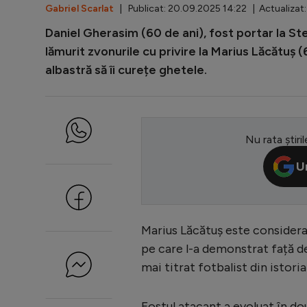
Gabriel Scarlat
| Publicat: 20.09.2025 14:22 | Actualizat
Daniel Gherasim (60 de ani), fost portar la St
lămurit zvonurile cu privire la Marius Lăcătuș (6
albastră să îi curețe ghetele.
Nu rata știril
U
Marius Lăcătuș este considera
pe care l-a demonstrat față de 
mai titrat fotbalist din istoria
Fostul atacant a evoluat în do