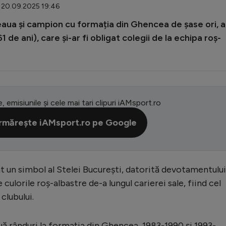
: 20.09.2025 19:46
eaua și campion cu formația din Ghencea de șase ori, a
1 de ani), care și-ar fi obligat colegii de la echipa roș-
e, emisiunile și cele mai tari clipuri iAMsport.ro
rmărește iAMsport.ro pe Google
t un simbol al Stelei București, datorită devotamentului
culorile roș-albastre de-a lungul carierei sale, fiind cel
 clubului.
uă rânduri la formația din Ghencea, 1983-1990 și 1993-