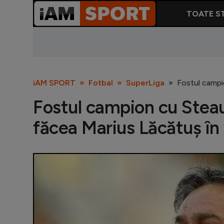
TOATE ST
iAM SPORT
Fotbal
SuperLiga
Fostul campi
Fostul campion cu Steau
făcea Marius Lăcătuș în 