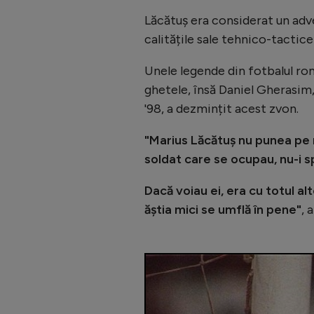
Lăcătuș era considerat un ad
calitățile sale tehnico-tactice 
Unele legende din fotbalul rom
ghetele, însă Daniel Gherasim,
'98, a dezmințit acest zvon.
"Marius Lăcătuș nu punea pe 
soldat care se ocupau, nu-i s
Dacă voiau ei, era cu totul alt
ăștia mici se umflă în pene"
, 