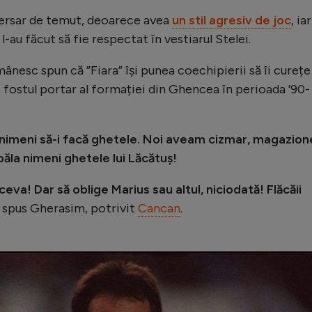
versar de temut, deoarece avea
un stil agresiv de joc
, iar
l-au făcut să fie respectat în vestiarul Stelei.
ânesc spun că ”Fiara” își punea coechipierii să îi curețe
 fostul portar al formației din Ghencea în perioada '90-
nimeni să-i facă ghetele. Noi aveam cizmar, magazion
păla nimeni ghetele lui Lăcătuș!
ceva! Dar să oblige Marius sau altul, niciodată! Flăcăii
a spus Gherasim, potrivit
Cancan
.