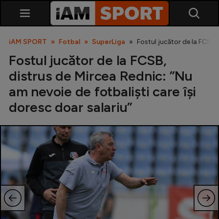
iAM SPORT
Fotbal
SuperLiga
Fostul jucător de la FCSB, 
Fostul jucător de la FCSB,
distrus de Mircea Rednic: ”Nu
am nevoie de fotbaliști care își
doresc doar salariu”
SuperLiga
Liga 2
Cupa României
Echipa Națională
U21
Fotbal feminin