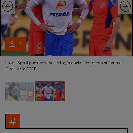
Intră în cont
Creează cont
2
Foto :
Sportpictures
| Adi Petre, în duel cu Edjouma și Darius
Olaru de la FCSB