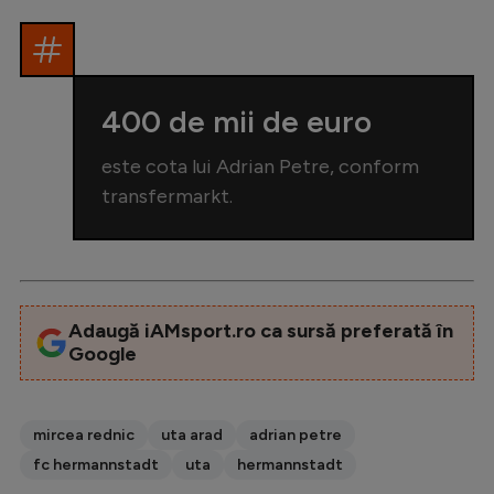
400 de mii de euro
este cota lui Adrian Petre, conform
transfermarkt.
Adaugă iAMsport.ro ca sursă preferată în
Google
mircea rednic
uta arad
adrian petre
fc hermannstadt
uta
hermannstadt