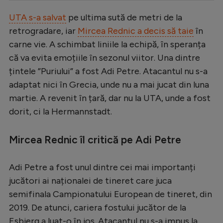
Serie A
UTA s-a salvat
pe ultima sută de metri de la
retrogradare, iar
Mircea Rednic a decis să taie
în
Bundesliga
carne vie. A schimbat liniile la echipă, în speranța
Ligue 1
că va evita emoțiile în sezonul viitor. Una dintre
Campionate
țintele ”Puriului” a fost Adi Petre. Atacantul nu s-a
adaptat nici în Grecia, unde nu a mai jucat din luna
Starurile fotbalului
martie. A revenit în țară, dar nu la UTA, unde a fost
EURO 2024
dorit, ci la Hermannstadt.
Stranieri
Mircea Rednic îl critică pe Adi Petre
Clasamente
Adi Petre a fost unul dintre cei mai importanți
jucători ai naționalei de tineret care juca
semifinala Campionatului European de tineret, din
Tenis
2019. De atunci, cariera fostului jucător de la
Handbal
Esbjerg a luat-o în jos. Atacantul nu s-a impus la