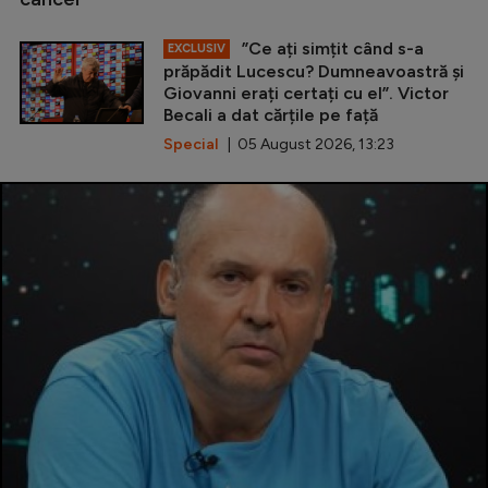
”Ce ați simțit când s-a
EXCLUSIV
prăpădit Lucescu? Dumneavoastră și
Giovanni erați certați cu el”. Victor
Becali a dat cărțile pe față
Special
| 05 August 2026, 13:23