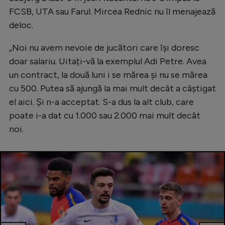
Natație
FCSB, UTA sau Farul. Mircea Rednic nu îl menajează
deloc.
Formula 1
„Noi nu avem nevoie de jucători care își doresc
Gimnastică
doar salariu. Uitați-vă la exemplul Adi Petre. Avea
Auto
un contract, la două luni i se mărea și nu se mărea
Rugby
cu 500. Putea să ajungă la mai mult decât a câștigat
el aici. Și n-a acceptat. S-a dus la alt club, care
Ciclism
poate i-a dat cu 1.000 sau 2.000 mai mult decât
Alte sporturi
noi.
JO 2024
JO 2026