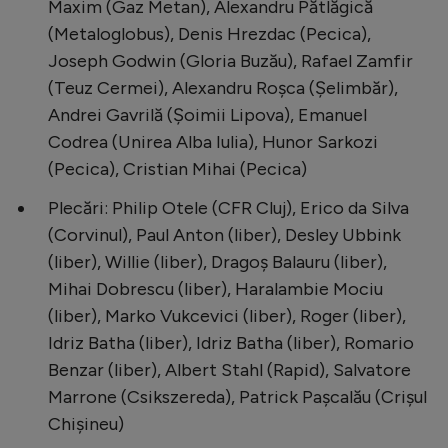
Maxim (Gaz Metan), Alexandru Pătlăgică
(Metaloglobus), Denis Hrezdac (Pecica),
Joseph Godwin (Gloria Buzău), Rafael Zamfir
(Teuz Cermei), Alexandru Roșca (Șelimbăr),
Andrei Gavrilă (Șoimii Lipova), Emanuel
Codrea (Unirea Alba Iulia), Hunor Sarkozi
(Pecica), Cristian Mihai (Pecica)
Plecări: Philip Otele (CFR Cluj), Erico da Silva
(Corvinul), Paul Anton (liber), Desley Ubbink
(liber), Willie (liber), Dragoș Balauru (liber),
Mihai Dobrescu (liber), Haralambie Mociu
(liber), Marko Vukcevici (liber), Roger (liber),
Idriz Batha (liber), Idriz Batha (liber), Romario
Benzar (liber), Albert Stahl (Rapid), Salvatore
Marrone (Csikszereda), Patrick Pașcalău (Crișul
Chișineu)