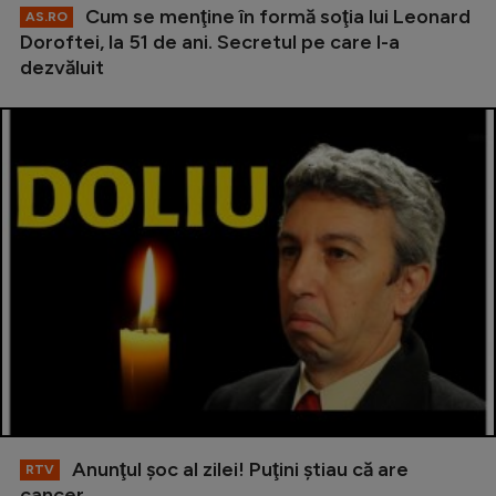
Cum se menţine în formă soţia lui Leonard
AS.RO
Doroftei, la 51 de ani. Secretul pe care l-a
dezvăluit
Anunţul şoc al zilei! Puţini ştiau că are
RTV
cancer