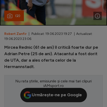
Special
(2)
Diverse
Inedit
Robert Zanfir
| Publicat: 19.06.2023 19:27 | Actualizat:
Clasamente
19.06.2023 23:06
Mircea Rednic (61 de ani) îl critică foarte dur pe
Adrian Petre (25 de ani). Atacantul a fost dorit
de UTA, dar a ales oferta celor de la
Champions League
Hermannstadt.
Europa League
Conference League
Nu rata știrile, emisiunile și cele mai tari clipuri
iAMsport.ro
CM 2026
Urmărește-ne pe Google
Premier League
LaLiga