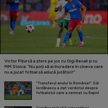
Victor Pițurcă a șters pe jos cu Gigi Becali și cu
MM Stoica: ”Nu poți să ai încredere în cineva care
nu a jucat fotbal să aducă jucători!”
”Transferul anului în România!”. Edi
Iordănescu a dat verdictul despre
fotbalistul care a semnat cu Rapid
Gigi Becali încă îl așteaptă pe