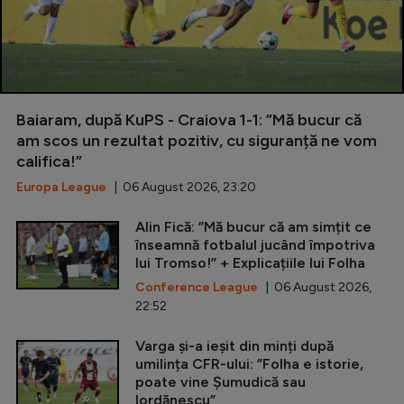
Baiaram, după KuPS - Craiova 1-1: ”Mă bucur că
am scos un rezultat pozitiv, cu siguranță ne vom
califica!”
Europa League
| 06 August 2026, 23:20
Alin Fică: ”Mă bucur că am simțit ce
înseamnă fotbalul jucând împotriva
lui Tromso!” + Explicațiile lui Folha
Conference League
| 06 August 2026,
22:52
Varga și-a ieșit din minți după
umilința CFR-ului: ”Folha e istorie,
poate vine Șumudică sau
Iordănescu”