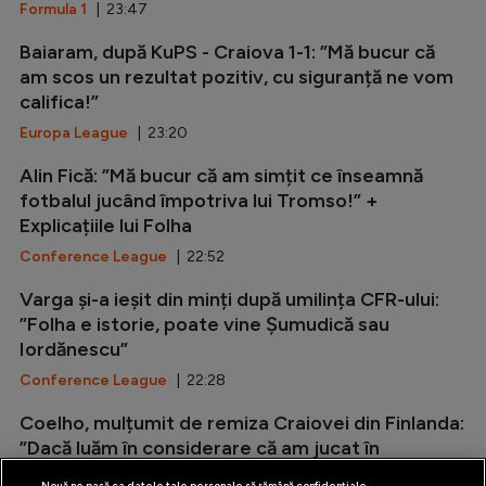
Formula 1
| 23:47
Baiaram, după KuPS - Craiova 1-1: ”Mă bucur că
am scos un rezultat pozitiv, cu siguranță ne vom
califica!”
Europa League
| 23:20
Alin Fică: ”Mă bucur că am simțit ce înseamnă
fotbalul jucând împotriva lui Tromso!” +
Explicațiile lui Folha
Conference League
| 22:52
Varga și-a ieșit din minți după umilința CFR-ului:
”Folha e istorie, poate vine Șumudică sau
Iordănescu”
Conference League
| 22:28
Coelho, mulțumit de remiza Craiovei din Finlanda:
”Dacă luăm în considerare că am jucat în
deplasare și pe un teren...
Nouă ne pasă ca datele tale personale să rămână confidențiale