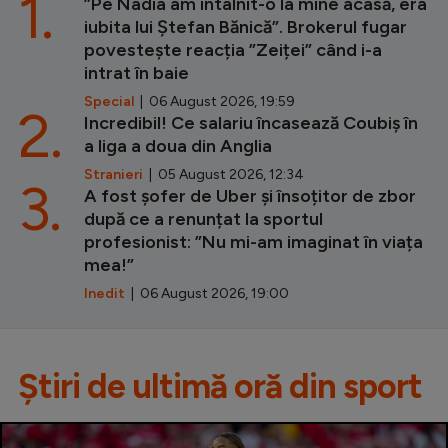
1.
”Pe Nadia am întâlnit-o la mine acasă, era
iubita lui Ștefan Bănică”. Brokerul fugar
povestește reacția ”Zeiței” când i-a
intrat în baie
Special
| 06 August 2026, 19:59
2.
Incredibil! Ce salariu încasează Coubiș în
a liga a doua din Anglia
Stranieri
| 05 August 2026, 12:34
3.
A fost șofer de Uber și însoțitor de zbor
după ce a renunțat la sportul
profesionist: ”Nu mi-am imaginat în viața
mea!”
Inedit
| 06 August 2026, 19:00
Știri de ultimă oră din sport