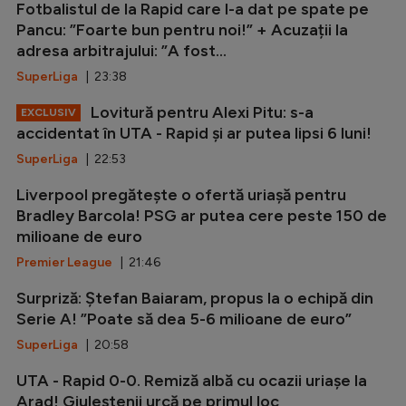
Fotbalistul de la Rapid care l-a dat pe spate pe
Pancu: ”Foarte bun pentru noi!” + Acuzații la
adresa arbitrajului: ”A fost...
SuperLiga
| 23:38
Lovitură pentru Alexi Pitu: s-a
EXCLUSIV
accidentat în UTA - Rapid și ar putea lipsi 6 luni!
SuperLiga
| 22:53
Liverpool pregătește o ofertă uriașă pentru
Bradley Barcola! PSG ar putea cere peste 150 de
milioane de euro
Premier League
| 21:46
Surpriză: Ștefan Baiaram, propus la o echipă din
Serie A! ”Poate să dea 5-6 milioane de euro”
SuperLiga
| 20:58
UTA - Rapid 0-0. Remiză albă cu ocazii uriașe la
Arad! Giuleștenii urcă pe primul loc