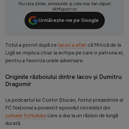
Nu rata știrile, emisiunile și cele mai tari clipuri
Serie A
iAMsport.ro
Bundesliga
Urmărește-ne pe Google
Ligue 1
Campionate
Totul a pornit după ce
Iacov a aflat
că Mitică de la
Starurile fotbalului
Ligă se implica chiar la echipa pe care o patrona el,
pentru a favoriza unele adversare.
EURO 2024
Stranieri
Originile războiului dintre Iacov și Dumitru
Clasamente
Dragomir
La podcastul lui Costin Ștucan, fostul președinte al
FC Național a povestit episodul incredibil din
Tenis
culisele fotbalului
care a dus la un război de lungă
durată.
Handbal