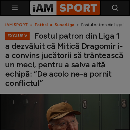
iAM SPORT
Fotbal
SuperLiga
Fostul patron din Liga 1 a 
Fostul patron din Liga 1
EXCLUSIV
a dezvăluit că Mitică Dragomir i-
a convins jucătorii să trântească
un meci, pentru a salva altă
echipă: ”De acolo ne-a pornit
SuperLiga
conflictul”
Liga 2
Cupa României
Echipa Națională
U21
Fotbal feminin