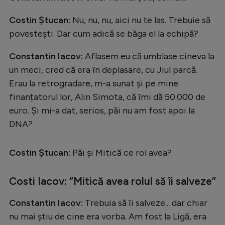
Costin Ștucan:
Nu, nu, nu, aici nu te las. Trebuie să
povestești. Dar cum adică se băga el la echipă?
Constantin Iacov:
Aflasem eu că umblase cineva la
un meci, cred că era în deplasare, cu Jiul parcă.
Erau la retrogradare, m-a sunat și pe mine
finanțatorul lor, Alin Simota, că îmi dă 50.000 de
euro. Și mi-a dat, serios, păi nu am fost apoi la
DNA?
Costin Ștucan:
Păi și Mitică ce rol avea?
Costi Iacov: ”Mitică avea rolul să îi salveze”
Constantin Iacov:
Trebuia să îi salveze... dar chiar
nu mai știu de cine era vorba. Am fost la Ligă, era