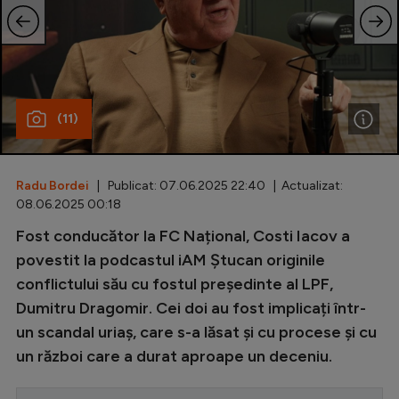
Special
Diverse
Inedit
(11)
Clasamente
Radu Bordei
| Publicat: 07.06.2025 22:40 | Actualizat:
08.06.2025 00:18
Champions League
Fost conducător la FC Național, Costi Iacov a
povestit la podcastul iAM Ștucan originile
Europa League
conflictului său cu fostul președinte al LPF,
Conference League
Dumitru Dragomir. Cei doi au fost implicați într-
CM 2026
un scandal uriaș, care s-a lăsat și cu procese și cu
un război care a durat aproape un deceniu.
Premier League
LaLiga