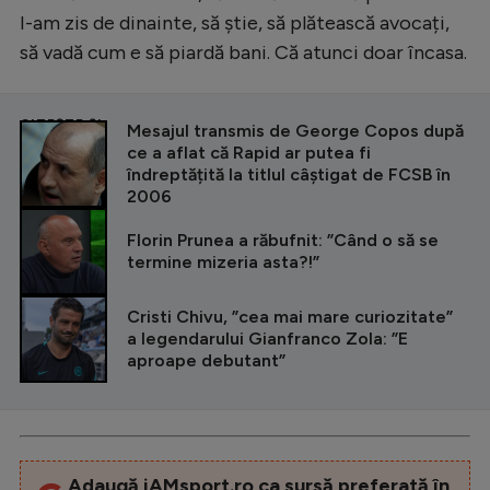
I-am zis de dinainte, să știe, să plătească avocați,
să vadă cum e să piardă bani. Că atunci doar încasa.
CITEȘTE ȘI
Mesajul transmis de George Copos după
ce a aflat că Rapid ar putea fi
îndreptățită la titlul câștigat de FCSB în
2006
Florin Prunea a răbufnit: ”Când o să se
termine mizeria asta?!”
Cristi Chivu, ”cea mai mare curiozitate”
a legendarului Gianfranco Zola: ”E
aproape debutant”
Adaugă iAMsport.ro ca sursă preferată în