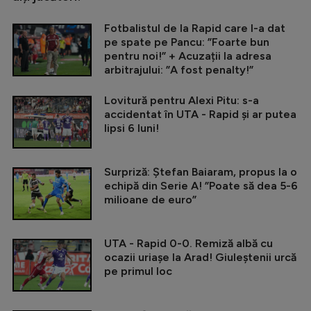
Fotbalistul de la Rapid care l-a dat
pe spate pe Pancu: ”Foarte bun
pentru noi!” + Acuzații la adresa
arbitrajului: ”A fost penalty!”
Lovitură pentru Alexi Pitu: s-a
accidentat în UTA - Rapid și ar putea
lipsi 6 luni!
Surpriză: Ștefan Baiaram, propus la o
echipă din Serie A! ”Poate să dea 5-6
milioane de euro”
UTA - Rapid 0-0. Remiză albă cu
ocazii uriașe la Arad! Giuleștenii urcă
pe primul loc