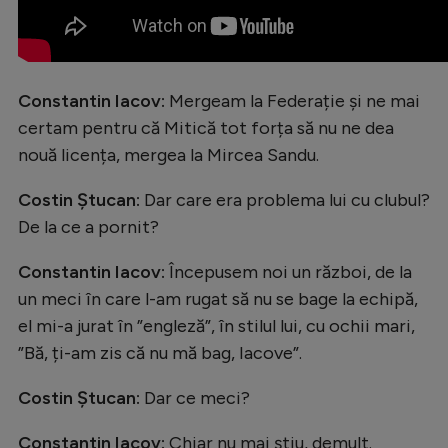
Intră în cont
Creează cont
Constantin Iacov:
Mergeam la Federație și ne mai
certam pentru că Mitică tot forța să nu ne dea
nouă licența, mergea la Mircea Sandu.
Costin Ștucan:
Dar care era problema lui cu clubul?
De la ce a pornit?
Constantin Iacov:
Începusem noi un război, de la
un meci în care l-am rugat să nu se bage la echipă,
el mi-a jurat în ”engleză”, în stilul lui, cu ochii mari,
”Bă, ți-am zis că nu mă bag, Iacove”.
Costin Ștucan:
Dar ce meci?
Constantin Iacov:
Chiar nu mai știu, demult.