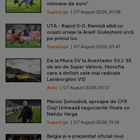
milioane de euro”
SuperLiga
| 07 August 2026, 20:58
UTA - Rapid 0-0. Remiză albă cu
ocazii uriașe la Arad! Giuleștenii urcă
pe primul loc
SuperLiga
| 07 August 2026, 20:41
De la Miura SV la Aventador SVJ: 55
de ani de Super Veloce, filosofia
care a definit cele mai radicale
Lamborghini V12
Auto
| 07 August 2026, 20:12
Marius Șumudică, aproape de CFR
Cluj! Urmează negocierile finale cu
Neluțu Varga
SuperLiga
| 07 August 2026, 19:32
Belgia și-a prezentat oficial noul