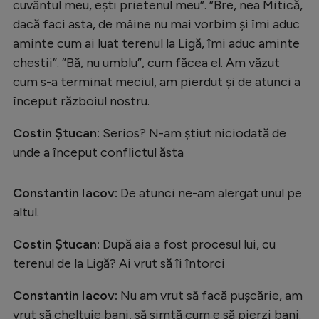
cuvântul meu, ești prietenul meu”. ”Bre, nea Mitică,
dacă faci asta, de mâine nu mai vorbim și îmi aduc
aminte cum ai luat terenul la Ligă, îmi aduc aminte
chestii”. ”Bă, nu umblu”, cum făcea el. Am văzut
cum s-a terminat meciul, am pierdut și de atunci a
început războiul nostru.
Costin Ștucan:
Serios? N-am știut niciodată de
unde a început conflictul ăsta
Constantin Iacov:
De atunci ne-am alergat unul pe
altul.
Costin Ștucan:
După aia a fost procesul lui, cu
terenul de la Ligă? Ai vrut să îi întorci
Constantin Iacov:
Nu am vrut să facă pușcărie, am
vrut să cheltuie bani, să simtă cum e să pierzi bani.