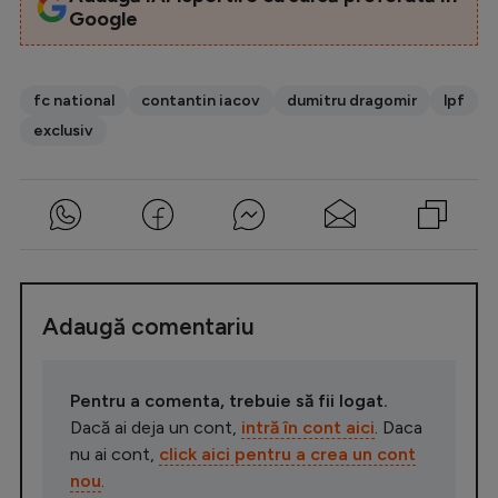
Google
fc national
contantin iacov
dumitru dragomir
lpf
exclusiv
Adaugă comentariu
Pentru a comenta, trebuie să fii logat.
Dacă ai deja un cont,
intră în cont aici
. Daca
nu ai cont,
click aici pentru a crea un cont
nou
.