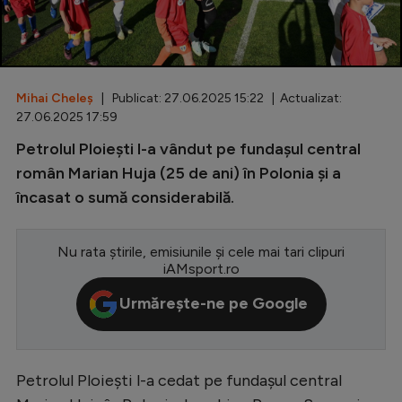
Special
Diverse
Inedit
Mihai Cheleș
| Publicat: 27.06.2025 15:22 | Actualizat:
27.06.2025 17:59
Clasamente
Petrolul Ploiești l-a vândut pe fundașul central
român Marian Huja (25 de ani) în Polonia și a
încasat o sumă considerabilă.
Champions League
Nu rata știrile, emisiunile și cele mai tari clipuri
Europa League
iAMsport.ro
Conference League
Urmărește-ne pe Google
CM 2026
Premier League
Petrolul Ploiești l-a cedat pe fundașul central
LaLiga