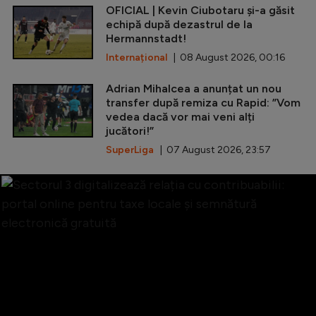
OFICIAL | Kevin Ciubotaru și-a găsit
echipă după dezastrul de la
Hermannstadt!
Internațional
| 08 August 2026, 00:16
Adrian Mihalcea a anunțat un nou
transfer după remiza cu Rapid: ”Vom
vedea dacă vor mai veni alți
jucători!”
SuperLiga
| 07 August 2026, 23:57