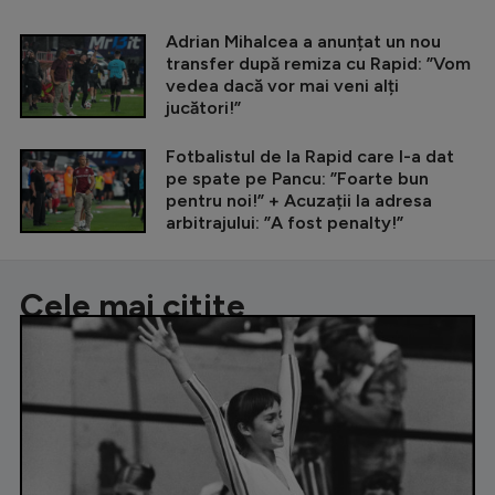
Adrian Mihalcea a anunțat un nou
transfer după remiza cu Rapid: ”Vom
vedea dacă vor mai veni alți
jucători!”
Fotbalistul de la Rapid care l-a dat
pe spate pe Pancu: ”Foarte bun
pentru noi!” + Acuzații la adresa
arbitrajului: ”A fost penalty!”
Cele mai citite