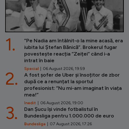
1.
”Pe Nadia am întâlnit-o la mine acasă, era
iubita lui Ștefan Bănică”. Brokerul fugar
povestește reacția ”Zeiței” când i-a
intrat în baie
Special
| 06 August 2026, 19:59
2.
A fost șofer de Uber și însoțitor de zbor
după ce a renunțat la sportul
profesionist: ”Nu mi-am imaginat în viața
mea!”
Inedit
| 06 August 2026, 19:00
3.
Dan Șucu își vinde fotbalistul în
Bundesliga pentru 1.000.000 de euro
Bundesliga
| 07 August 2026, 17:26