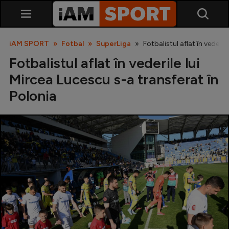
iAM SPORT
Fotbal
SuperLiga
Fotbalistul aflat în vederil
Fotbalistul aflat în vederile lui
Mircea Lucescu s-a transferat în
Polonia
SuperLiga
Liga 2
Cupa României
Echipa Națională
U21
Fotbal feminin