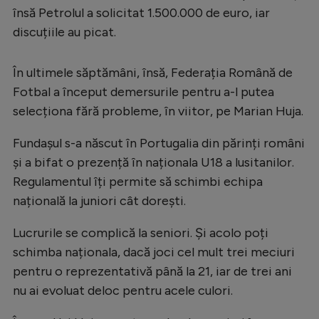
Intră în cont
însă Petrolul a solicitat 1.500.000 de euro, iar
Creează cont
discuțiile au picat.
În ultimele săptămâni, însă, Federația Română de
Fotbal a început demersurile pentru a-l putea
selecționa fără probleme, în viitor, pe Marian Huja.
Fundașul s-a născut în Portugalia din părinți români
și a bifat o prezență în naționala U18 a lusitanilor.
Regulamentul îți permite să schimbi echipa
națională la juniori cât dorești.
Lucrurile se complică la seniori. Și acolo poți
schimba naționala, dacă joci cel mult trei meciuri
pentru o reprezentativă până la 21, iar de trei ani
nu ai evoluat deloc pentru acele culori.