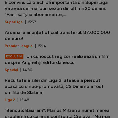
E convins că o echipă importantă din SuperLiga
va avea cel mai bun sezon din ultimii 20 de ani:
”Fanii să își ia abonamente,...
SuperLiga
| 15:57
Arsenal a anunțat oficial transferul: 87.000.000
de euro!
Premier League
| 15:14
Un cunoscut regizor realizează un film
EXCLUSIV
despre Anghel și Edi Iordănescu
Special
| 14:36
Rezultatele zilei din Liga 2: Steaua a pierdut
acasă cu o nou-promovată, CS Dinamo a fost
umilită de Slatina!
Liga 2
| 13:48
”Bancu & Baiaram”. Marius Mitran a numit marea
problemă cu care se confruntă Craiova: ”Nu mai