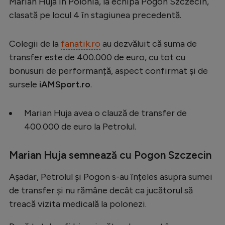
Marian Huja în Polonia, la echipa Pogon Szczecin,
Serie A
clasată pe locul 4 în stagiunea precedentă.
Bundesliga
Colegii de la
fanatik.ro
au dezvăluit că suma de
Ligue 1
transfer este de 400.000 de euro, cu tot cu
Campionate
bonusuri de performanță, aspect confirmat și de
sursele
iAMSport.ro
.
Starurile fotbalului
EURO 2024
Marian Huja avea o clauză de transfer de
Stranieri
400.000 de euro la Petrolul.
Clasamente
Marian Huja semnează cu Pogon Szczecin
Așadar, Petrolul și Pogon s-au înțeles asupra sumei
de transfer și nu rămâne decât ca jucătorul să
Tenis
treacă vizita medicală la polonezi.
Handbal