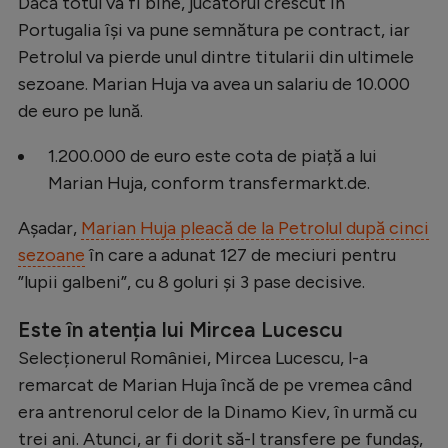
Dacă totul va fi bine, jucătorul crescut în
Natație
Portugalia își va pune semnătura pe contract, iar
Petrolul va pierde unul dintre titularii din ultimele
Formula 1
sezoane. Marian Huja va avea un salariu de 10.000
Gimnastică
de euro pe lună.
Auto
1.200.000 de euro este cota de piață a lui
Rugby
Marian Huja, conform transfermarkt.de.
Ciclism
Așadar,
Marian Huja pleacă de la Petrolul după cinci
Alte sporturi
sezoane
în care a adunat 127 de meciuri pentru
JO 2024
”lupii galbeni”, cu 8 goluri și 3 pase decisive.
JO 2026
Este în atenția lui Mircea Lucescu
Selecționerul României, Mircea Lucescu, l-a
remarcat de Marian Huja încă de pe vremea când
era antrenorul celor de la Dinamo Kiev, în urmă cu
trei ani. Atunci, ar fi dorit să-l transfere pe fundaș,