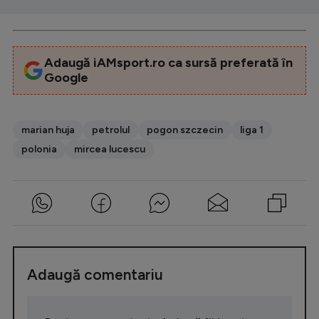
Adaugă iAMsport.ro ca sursă preferată în
Google
marian huja
petrolul
pogon szczecin
liga 1
polonia
mircea lucescu
Adaugă comentariu