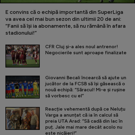
E convins că o echipă importantă din SuperLiga
va avea cel mai bun sezon din ultimii 20 de ani:
”Fanii să își ia abonamente, să nu rămână în afara
stadionului!”
CFR Cluj și-a ales noul antrenor!
Negocierile sunt aproape finalizate
Giovanni Becali încearcă să ajute un
jucător de la FCSB să își găsească o
nouă echipă: ”Săracul! Mi-e și rușine
să vorbesc cu el”
Reacție vehementă după ce Neluțu
Varga a anunțat că ia în calcul să
preia UTA Arad: ”Să cadă din lac în
puț. Jale mai mare decât acolo nu
este nicăieri!”