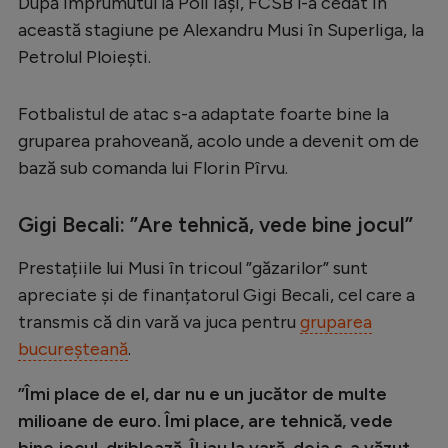
După împrumutul la Poli Iași, FCSB l-a cedat în
Serie A
această stagiune pe Alexandru Musi în Superliga, la
Petrolul Ploiești.
Bundesliga
Ligue 1
Fotbalistul de atac s-a adaptate foarte bine la
Campionate
gruparea prahoveană, acolo unde a devenit om de
bază sub comanda lui Florin Pîrvu.
Starurile fotbalului
EURO 2024
Gigi Becali: ”Are tehnică, vede bine jocul”
Stranieri
Prestațiile lui Musi în tricoul ”găzarilor” sunt
Clasamente
apreciate și de finanțatorul Gigi Becali, cel care a
transmis că din vară va juca pentru
gruparea
bucureșteană
.
”Îmi place de el, dar nu e un jucător de multe
Tenis
milioane de euro. Îmi place, are tehnică, vede
Handbal
bine jocul, driblează. Îl iau la vară, deja s-a văzut