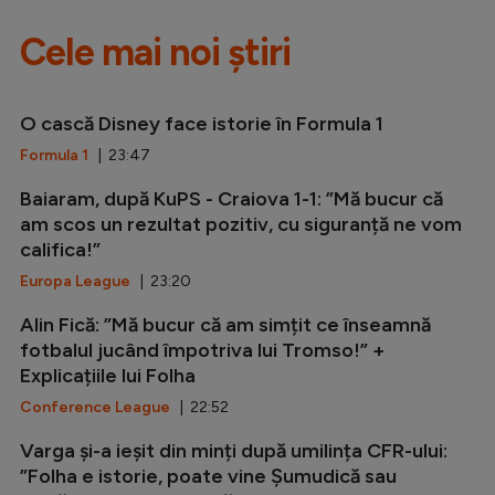
Cele mai noi știri
O cască Disney face istorie în Formula 1
Formula 1
| 23:47
Baiaram, după KuPS - Craiova 1-1: ”Mă bucur că
am scos un rezultat pozitiv, cu siguranță ne vom
califica!”
Europa League
| 23:20
Alin Fică: ”Mă bucur că am simțit ce înseamnă
fotbalul jucând împotriva lui Tromso!” +
Explicațiile lui Folha
Conference League
| 22:52
Varga și-a ieșit din minți după umilința CFR-ului:
”Folha e istorie, poate vine Șumudică sau