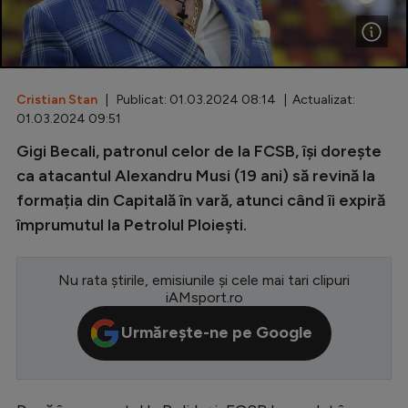
Special
Diverse
Inedit
Cristian Stan
| Publicat: 01.03.2024 08:14 | Actualizat:
01.03.2024 09:51
Clasamente
Gigi Becali, patronul celor de la FCSB, își dorește
ca atacantul Alexandru Musi (19 ani) să revină la
formația din Capitală în vară, atunci când îi expiră
împrumutul la Petrolul Ploiești.
Champions League
Europa League
Nu rata știrile, emisiunile și cele mai tari clipuri
iAMsport.ro
Conference League
Urmărește-ne pe Google
CM 2026
Premier League
LaLiga