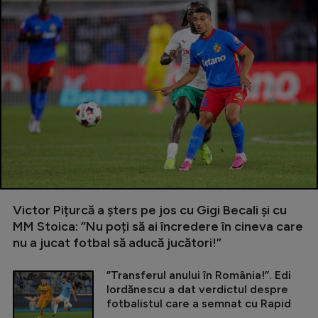
Victor Pițurcă a șters pe jos cu Gigi Becali și cu
MM Stoica: ”Nu poți să ai încredere în cineva care
nu a jucat fotbal să aducă jucători!”
”Transferul anului în România!”. Edi
Iordănescu a dat verdictul despre
fotbalistul care a semnat cu Rapid