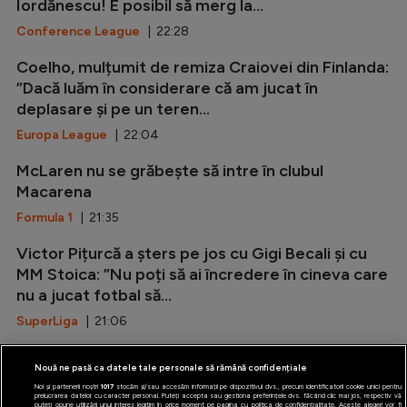
Iordănescu! E posibil să merg la...
Conference League
| 22:28
Coelho, mulțumit de remiza Craiovei din Finlanda:
”Dacă luăm în considerare că am jucat în
deplasare și pe un teren...
Europa League
| 22:04
McLaren nu se grăbește să intre în clubul
Macarena
Formula 1
| 21:35
Victor Pițurcă a șters pe jos cu Gigi Becali și cu
MM Stoica: ”Nu poți să ai încredere în cineva care
nu a jucat fotbal să...
SuperLiga
| 21:06
Marca: ”Rodri i-a spus da Barcelonei!”
Nouă ne pasă ca datele tale personale să rămână confidențiale
LaLiga
| 20:37
Noi și partenerii noștri
1017
stocăm și/sau accesăm informații pe dispozitivul dvs., precum identificatorii cookie unici pentru
prelucrarea datelor cu caracter personal. Puteți accepta sau gestiona preferințele dvs. făcând clic mai jos, respectiv vă
puteți opune utilizării unui interes legitim în orice moment pe pagina cu politica de confidențialitate. Aceste alegeri vor fi