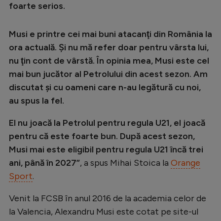
Intră în cont
foarte serios.
Creează cont
Musi e printre cei mai buni atacanţi din România la
ora actuală. Şi nu mă refer doar pentru vârsta lui,
nu ţin cont de vârstă. În opinia mea, Musi este cel
mai bun jucător al Petrolului din acest sezon. Am
discutat şi cu oameni care n-au legătură cu noi,
au spus la fel.
El nu joacă la Petrolul pentru regula U21, el joacă
pentru că este foarte bun. După acest sezon,
Musi mai este eligibil pentru regula U21 încă trei
ani, până în 2027”
, a spus Mihai Stoica la
Orange
Sport
.
Venit la FCSB în anul 2016 de la academia celor de
la Valencia, Alexandru Musi este cotat pe site-ul