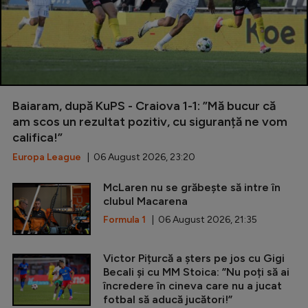
Baiaram, după KuPS - Craiova 1-1: ”Mă bucur că
am scos un rezultat pozitiv, cu siguranță ne vom
califica!”
Europa League
| 06 August 2026, 23:20
McLaren nu se grăbește să intre în
clubul Macarena
Formula 1
| 06 August 2026, 21:35
Victor Pițurcă a șters pe jos cu Gigi
Becali și cu MM Stoica: ”Nu poți să ai
încredere în cineva care nu a jucat
fotbal să aducă jucători!”