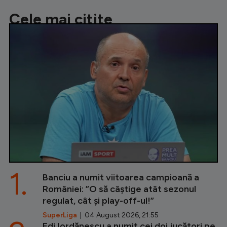
Cele mai citite
1.
Banciu a numit viitoarea campioană a
României: ”O să câștige atât sezonul
regulat, cât și play-off-ul!”
SuperLiga
| 04 August 2026, 21:55
Edi Iordănescu a numit cei doi jucători pe