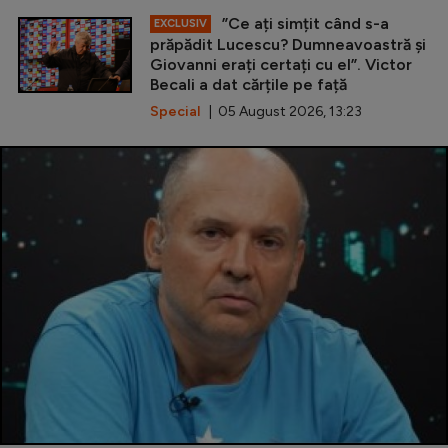
”Ce ați simțit când s-a
EXCLUSIV
prăpădit Lucescu? Dumneavoastră și
Giovanni erați certați cu el”. Victor
Becali a dat cărțile pe față
Special
| 05 August 2026, 13:23