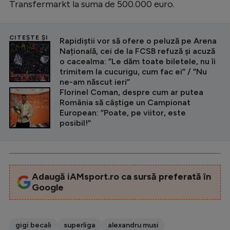
Transfermarkt la suma de 500.000 euro.
CITEȘTE ȘI
Rapidiștii vor să ofere o peluză pe Arena
Națională, cei de la FCSB refuză și acuză
o cacealma: ”Le dăm toate biletele, nu îi
trimitem la cucurigu, cum fac ei” / ”Nu
ne-am născut ieri”
Florinel Coman, despre cum ar putea
România să câștige un Campionat
European: ”Poate, pe viitor, este
posibil!”
Adaugă iAMsport.ro ca sursă preferată în
Google
gigi becali
superliga
alexandru musi