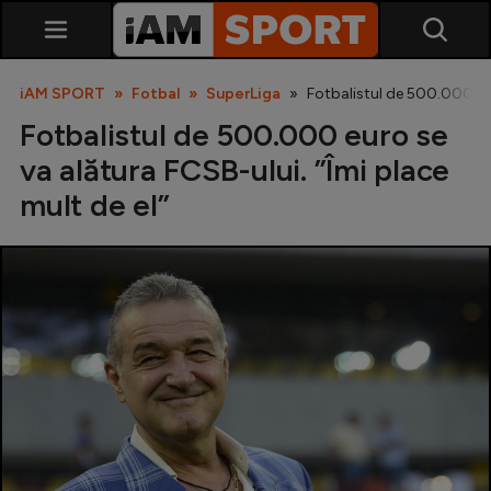
iAM SPORT
Fotbal
SuperLiga
Fotbalistul de 500.000 eur
Fotbalistul de 500.000 euro se
va alătura FCSB-ului. ”Îmi place
mult de el”
SuperLiga
Liga 2
Cupa României
Echipa Națională
U21
Fotbal feminin