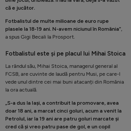
Natație
că e jucător.
Formula 1
Fotbalistul de multe milioane de euro rupe
Gimnastică
plasele la 18-19 ani. N-avem niciunul în România”
,
a spus Gigi Becali la Prosport.
Auto
Rugby
Fotbalistul este și pe placul lui Mihai Stoica
Ciclism
La rândul său, Mihai Stoica, managerul general al
Alte sporturi
FCSB, are cuvinte de laudă pentru Musi, pe care-l
vede unul dintre cei mai buni atacanți din România
JO 2024
la ora actuală.
JO 2026
„S-a dus la Iaşi, a contribuit la promovare, avea
doar 18 ani, a marcat cinci goluri, acum a venit la
Petrolul, iar la 19 ani are patru goluri marcate şi
cred că şi vreo patru pase de gol, e un copil