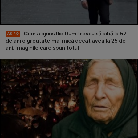
Cum a ajuns Ilie Dumitrescu să aibă la 57
AS.RO
de ani o greutate mai mică decât avea la 25 de
ani. Imaginile care spun totul