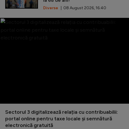
la 68 de ani!
Diverse
| 08 August 2026, 16:40
Sectorul 3 digitalizează relația cu contribuabilii:
portal online pentru taxe locale și semnătură
electronică gratuită