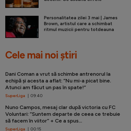
Personalitatea zilei 3 mai | James
Brown, artistul care a schimbat
ritmul muzicii pentru totdeauna
Cele mai noi știri
Dani Coman a vrut să schimbe antrenorul la
echipă și acesta a aflat: ”Nu mi-a picat bine.
Atunci am făcut un pas în spate!”
SuperLiga
| 09:40
Nuno Campos, mesaj clar după victoria cu FC
Voluntari: ”Suntem departe de ceea ce trebuie
să facem în viitor” + Ce a spus...
SuperLiga
| 00:15