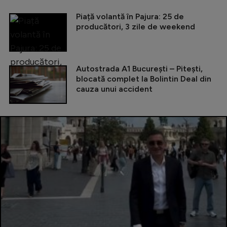
Piață volantă în Pajura: 25 de
producători, 3 zile de weekend
Autostrada A1 București – Pitești,
blocată complet la Bolintin Deal din
cauza unui accident