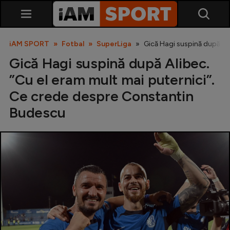
iAM SPORT
Fotbal
SuperLiga
Gică Hagi suspină după Al
Gică Hagi suspină după Alibec.
”Cu el eram mult mai puternici”.
Ce crede despre Constantin
Budescu
SuperLiga
Liga 2
Cupa României
Echipa Națională
U21
Fotbal feminin