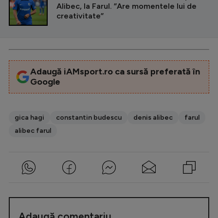
Alibec, la Farul. ”Are momentele lui de
creativitate”
Adaugă iAMsport.ro ca sursă preferată în
Google
gica hagi
constantin budescu
denis alibec
farul
alibec farul
Adaugă comentariu