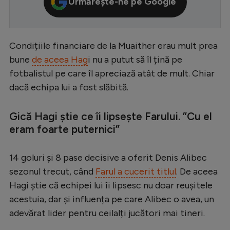
Urmărește-ne pe Google
Serie A
Bundesliga
Condițiile financiare de la Muaither erau mult prea
Ligue 1
bune
de aceea Hag
i nu a putut să îl țină pe
Campionate
fotbalistul pe care îl apreciază atât de mult. Chiar
dacă echipa lui a fost slăbită.
Starurile fotbalului
EURO 2024
Gică Hagi știe ce îi lipsește Farului. ”Cu el
eram foarte puternici”
Stranieri
Clasamente
14 goluri și 8 pase decisive a oferit Denis Alibec
sezonul trecut, când
Farul a cucerit titlul
. De aceea
Hagi știe că echipei lui îi lipsesc nu doar reușitele
acestuia, dar și influența pe care Alibec o avea, un
Tenis
adevărat lider pentru ceilalți jucători mai tineri.
Handbal