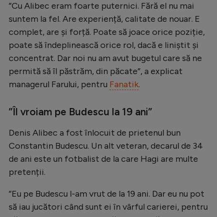
”Cu Alibec eram foarte puternici. Fără el nu mai
Natație
suntem la fel. Are experiență, calitate de nouar. E
Formula 1
complet, are și forță. Poate să joace orice poziție,
poate să îndeplinească orice rol, dacă e liniștit și
Gimnastică
concentrat. Dar noi nu am avut bugetul care să ne
Auto
permită să îl păstrăm, din păcate”, a explicat
Rugby
managerul Farului, pentru
Fanatik
.
Ciclism
”Îl vroiam pe Budescu la 19 ani”
Alte sporturi
Denis Alibec a fost înlocuit de prietenul bun
JO 2024
Constantin Budescu. Un alt veteran, decarul de 34
JO 2026
de ani este un fotbalist de la care Hagi are multe
pretenții.
”Eu pe Budescu l-am vrut de la 19 ani. Dar eu nu pot
să iau jucători când sunt ei în vârful carierei, pentru