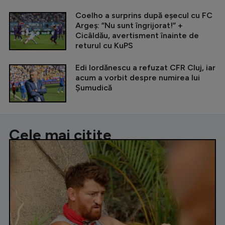
Coelho a surprins după eșecul cu FC
Argeș: ”Nu sunt îngrijorat!” +
Cicâldău, avertisment înainte de
returul cu KuPS
Edi Iordănescu a refuzat CFR Cluj, iar
acum a vorbit despre numirea lui
Șumudică
Cele mai citite