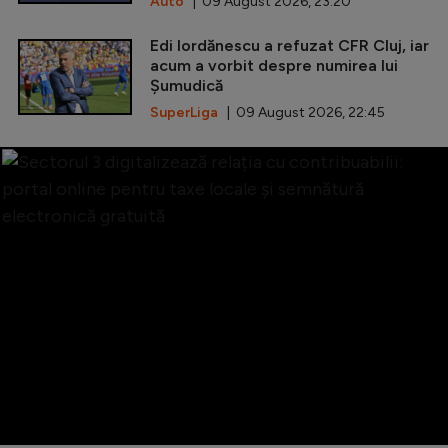
Auto
| 09 August 2026, 23:20
Edi Iordănescu a refuzat CFR Cluj, iar
acum a vorbit despre numirea lui
Șumudică
SuperLiga
| 09 August 2026, 22:45