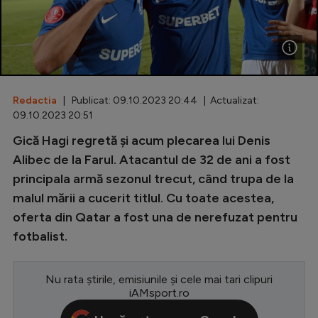
Special
Diverse
Inedit
Redactia
| Publicat: 09.10.2023 20:44 | Actualizat:
Clasamente
09.10.2023 20:51
Gică Hagi regretă și acum plecarea lui Denis
Alibec de la Farul. Atacantul de 32 de ani a fost
principala armă sezonul trecut, când trupa de la
Champions League
malul mării a cucerit titlul. Cu toate acestea,
Europa League
oferta din Qatar a fost una de nerefuzat pentru
Conference League
fotbalist.
CM 2026
Nu rata știrile, emisiunile și cele mai tari clipuri
Premier League
iAMsport.ro
LaLiga