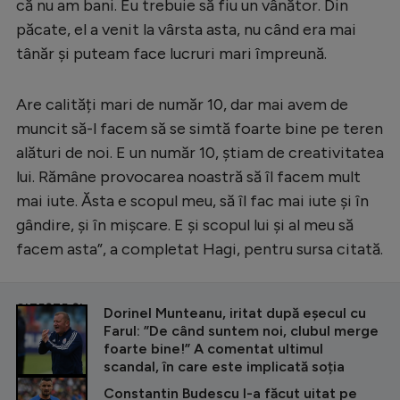
Intră în cont
că nu am bani. Eu trebuie să fiu un vânător. Din
păcate, el a venit la vârsta asta, nu când era mai
Creează cont
tânăr și puteam face lucruri mari împreună.
Are calități mari de număr 10, dar mai avem de
muncit să-l facem să se simtă foarte bine pe teren
alături de noi. E un număr 10, știam de creativitatea
lui. Rămâne provocarea noastră să îl facem mult
mai iute. Ăsta e scopul meu, să îl fac mai iute și în
gândire, și în mișcare. E și scopul lui și al meu să
facem asta”, a completat Hagi, pentru sursa citată.
CITEȘTE ȘI
Dorinel Munteanu, iritat după eșecul cu
Farul: ”De când suntem noi, clubul merge
foarte bine!” A comentat ultimul
scandal, în care este implicată soția
Constantin Budescu l-a făcut uitat pe