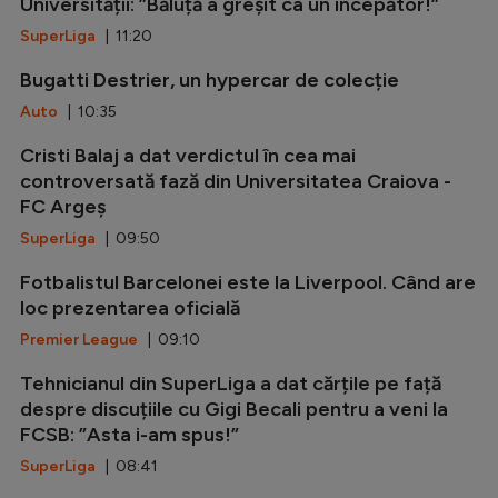
Universității: ”Băluță a greșit ca un începător!”
SuperLiga
| 11:20
Bugatti Destrier, un hypercar de colecție
Auto
| 10:35
Cristi Balaj a dat verdictul în cea mai
controversată fază din Universitatea Craiova -
FC Argeș
SuperLiga
| 09:50
Fotbalistul Barcelonei este la Liverpool. Când are
loc prezentarea oficială
Premier League
| 09:10
Tehnicianul din SuperLiga a dat cărțile pe față
despre discuțiile cu Gigi Becali pentru a veni la
FCSB: ”Asta i-am spus!”
SuperLiga
| 08:41