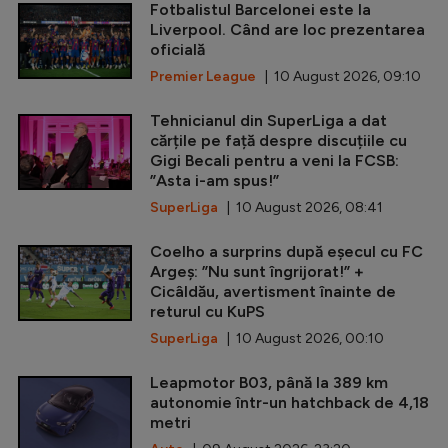
Fotbalistul Barcelonei este la
Liverpool. Când are loc prezentarea
oficială
Premier League
| 10 August 2026, 09:10
Tehnicianul din SuperLiga a dat
cărțile pe față despre discuțiile cu
Gigi Becali pentru a veni la FCSB:
”Asta i-am spus!”
SuperLiga
| 10 August 2026, 08:41
Coelho a surprins după eșecul cu FC
Argeș: ”Nu sunt îngrijorat!” +
Cicâldău, avertisment înainte de
returul cu KuPS
SuperLiga
| 10 August 2026, 00:10
Leapmotor B03, până la 389 km
autonomie într-un hatchback de 4,18
metri