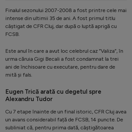
Serie A
Finalul sezonului 2007-2008 a fost printre cele mai
intense din ultimii 35 de ani. A fost primul titlu
Bundesliga
câștigat de CFR Cluj, dar după o luptă aprigă cu
Ligue 1
FCSB.
Campionate
Este anul în care a avut loc celebrul caz ”Valiza”, în
Starurile fotbalului
urma căruia Gigi Becali a fost condamnat la trei
EURO 2024
ani de închisoare cu executare, pentru dare de
Stranieri
mită și fals.
Clasamente
Eugen Trică arată cu degetul spre
Alexandru Tudor
Cu 7 etape înainte de un final istoric, CFR Cluj avea
Tenis
un avans considerabil față de FCSB, 14 puncte. De
Handbal
subliniat că, pentru prima dată, câștigătoarea