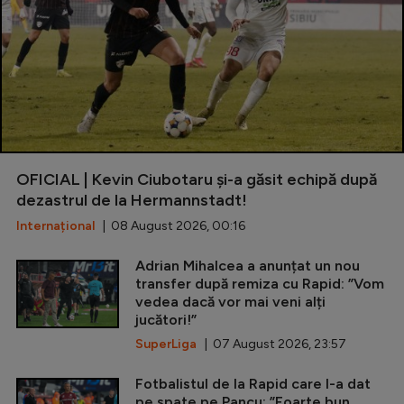
OFICIAL | Kevin Ciubotaru și-a găsit echipă după
dezastrul de la Hermannstadt!
Internațional
| 08 August 2026, 00:16
Adrian Mihalcea a anunțat un nou
transfer după remiza cu Rapid: ”Vom
vedea dacă vor mai veni alți
jucători!”
SuperLiga
| 07 August 2026, 23:57
Fotbalistul de la Rapid care l-a dat
pe spate pe Pancu: ”Foarte bun