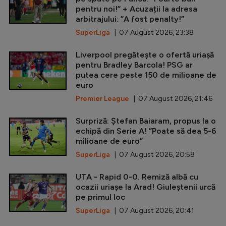
pentru noi!” + Acuzații la adresa
arbitrajului: ”A fost penalty!”
SuperLiga
| 07 August 2026, 23:38
Liverpool pregătește o ofertă uriașă
pentru Bradley Barcola! PSG ar
putea cere peste 150 de milioane de
euro
Premier League
| 07 August 2026, 21:46
Surpriză: Ștefan Baiaram, propus la o
echipă din Serie A! ”Poate să dea 5-6
milioane de euro”
SuperLiga
| 07 August 2026, 20:58
UTA - Rapid 0-0. Remiză albă cu
ocazii uriașe la Arad! Giuleștenii urcă
pe primul loc
SuperLiga
| 07 August 2026, 20:41