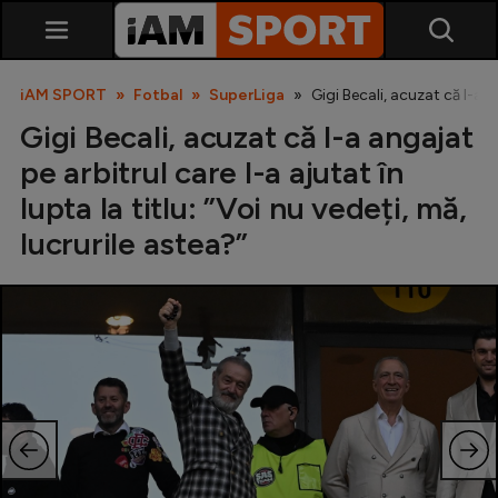
iAM SPORT
Fotbal
SuperLiga
Gigi Becali, acuzat că l-a a
Gigi Becali, acuzat că l-a angajat
pe arbitrul care l-a ajutat în
lupta la titlu: ”Voi nu vedeți, mă,
lucrurile astea?”
SuperLiga
Liga 2
Cupa României
Echipa Națională
U21
Fotbal feminin