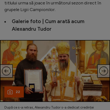
titlului urma să joace în următorul sezon direct în
Natație
grupele Ligii Campionilor.
Formula 1
Galerie foto | Cum arată acum
Gimnastică
Alexandru Tudor
Auto
Rugby
Ciclism
Alte sporturi
JO 2024
JO 2026
22
După ce s-a retras, Alexandru Tudor s-a dedicat credinței