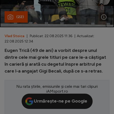
Special
(22)
Diverse
Inedit
Vlad Stoica
| Publicat: 22.08.2025 11:36 | Actualizat:
Clasamente
22.08.2025 12:34
Eugen Trică (49 de ani) a vorbit despre unul
dintre cele mai grele titluri pe care le-a câștigat
în carieră și arată cu degetul înspre arbitrul pe
Champions League
care l-a angajat Gigi Becali, după ce s-a retras.
Europa League
Conference League
Nu rata știrile, emisiunile și cele mai tari clipuri
iAMsport.ro
CM 2026
Urmărește-ne pe Google
Premier League
LaLiga