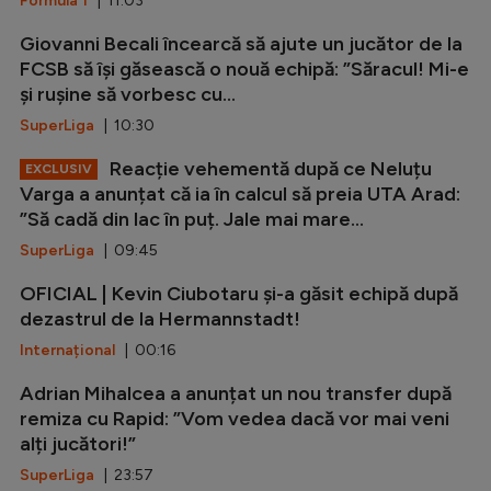
Formula 1
| 11:03
Giovanni Becali încearcă să ajute un jucător de la
FCSB să își găsească o nouă echipă: ”Săracul! Mi-e
și rușine să vorbesc cu...
SuperLiga
| 10:30
Reacție vehementă după ce Neluțu
EXCLUSIV
Varga a anunțat că ia în calcul să preia UTA Arad:
”Să cadă din lac în puț. Jale mai mare...
SuperLiga
| 09:45
OFICIAL | Kevin Ciubotaru și-a găsit echipă după
dezastrul de la Hermannstadt!
Internațional
| 00:16
Adrian Mihalcea a anunțat un nou transfer după
remiza cu Rapid: ”Vom vedea dacă vor mai veni
alți jucători!”
SuperLiga
| 23:57