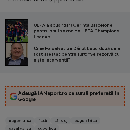
CITEȘTE ȘI
UEFA a spus "da"! Cerința Barcelonei
pentru noul sezon de UEFA Champions
League
Cine l-a salvat pe Dănuț Lupu după ce a
fost arestat pentru furt: ”Se rezolvă cu
niște intervenții”
Adaugă iAMsport.ro ca sursă preferată în
Google
eugen trica
fcsb
cfr cluj
eugen trica
cazul valiza
superliga