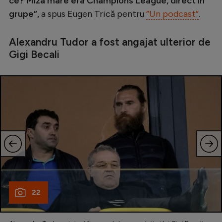
ce? Miza mare era Champions League, direct în
grupe”,
a spus Eugen Trică pentru
”Un podcast”
.
Alexandru Tudor a fost angajat ulterior de
Gigi Becali
22