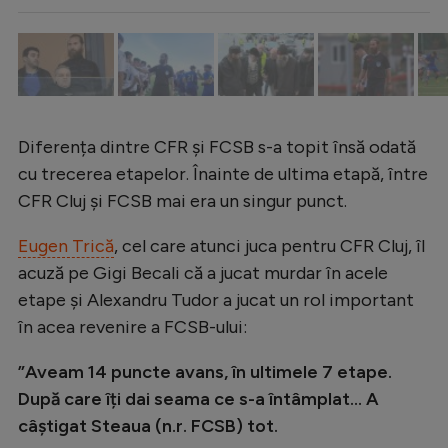
Intră în cont
Creează cont
Diferența dintre CFR și FCSB s-a topit însă odată
cu trecerea etapelor. Înainte de ultima etapă, între
CFR Cluj și FCSB mai era un singur punct.
Eugen Trică
, cel care atunci juca pentru CFR Cluj, îl
acuză pe Gigi Becali că a jucat murdar în acele
etape și Alexandru Tudor a jucat un rol important
în acea revenire a FCSB-ului:
”Aveam 14 puncte avans, în ultimele 7 etape.
După care îți dai seama ce s-a întâmplat... A
câștigat Steaua (n.r. FCSB) tot.