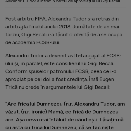
Alexandru Tudor a intrat în cercul de apropiați ai lui Gigi Becali
Fost arbitru FIFA, Alexandru Tudor s-a retras din
arbitraj la finalul anului 2018. Jumătate de an mai
târziu, Gigi Becali i-a făcut o ofertă de a se ocupa
de academia FCSB-ului.
Alexandru Tudor a devenit astfel angajat al FCSB-
ului și, în paralel, este consilierul lui Gigi Becali.
Conform spuselor patronului FCSB, ceea ce i-a
apropiat pe cei doi a fost credința. Însă Eugen
Trică nu crede în argumentele lui Gigi Becali:
”Are frica lui Dumnezeu (n.r. Alexandru Tudor, am
văzut. (n.r. ironic) Mamă, ce frică de Dumnezeu
are. Așa ceva n-ai întâlnit de când ești. Lăsați-mă
cu asta cu frica lui Dumnezeu, că se fac niște