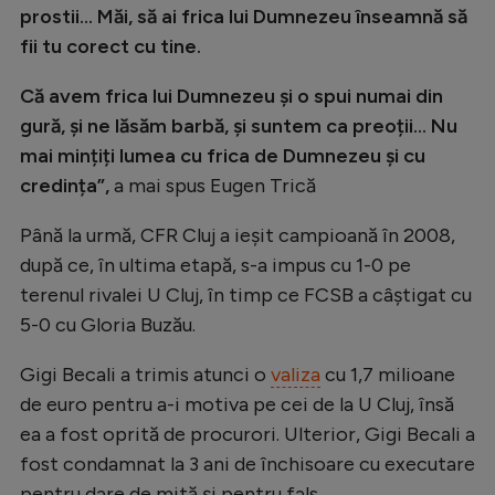
prostii... Măi, să ai frica lui Dumnezeu înseamnă să
fii tu corect cu tine.
Că avem frica lui Dumnezeu și o spui numai din
gură, și ne lăsăm barbă, și suntem ca preoții... Nu
mai mințiți lumea cu frica de Dumnezeu și cu
credința”,
a mai spus Eugen Trică
Până la urmă, CFR Cluj a ieșit campioană în 2008,
după ce, în ultima etapă, s-a impus cu 1-0 pe
terenul rivalei U Cluj, în timp ce FCSB a câștigat cu
5-0 cu Gloria Buzău.
Gigi Becali a trimis atunci o
valiza
cu 1,7 milioane
de euro pentru a-i motiva pe cei de la U Cluj, însă
ea a fost oprită de procurori. Ulterior, Gigi Becali a
fost condamnat la 3 ani de închisoare cu executare
pentru dare de mită și pentru fals.