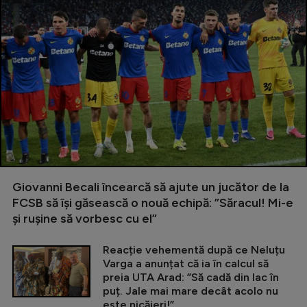
Giovanni Becali încearcă să ajute un jucător de la
FCSB să își găsească o nouă echipă: ”Săracul! Mi-e
și rușine să vorbesc cu el”
Reacție vehementă după ce Neluțu
Varga a anunțat că ia în calcul să
preia UTA Arad: ”Să cadă din lac în
puț. Jale mai mare decât acolo nu
este nicăieri!”