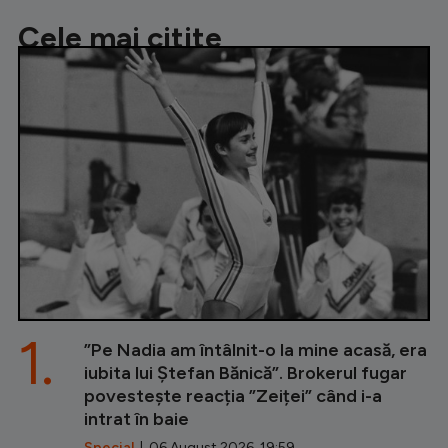
Cele mai citite
1.
”Pe Nadia am întâlnit-o la mine acasă, era
iubita lui Ștefan Bănică”. Brokerul fugar
povestește reacția ”Zeiței” când i-a
intrat în baie
Special
| 06 August 2026, 19:59