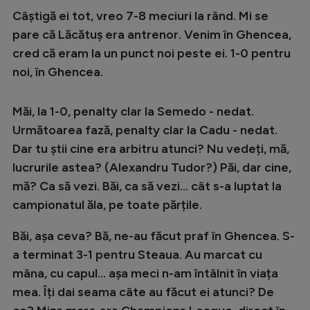
Câștigă ei tot, vreo 7-8 meciuri la rând. Mi se
pare că Lăcătuș era antrenor. Venim în Ghencea,
cred că eram la un punct noi peste ei. 1-0 pentru
noi, în Ghencea.
Măi, la 1-0, penalty clar la Semedo - nedat.
Următoarea fază, penalty clar la Cadu - nedat.
Dar tu știi cine era arbitru atunci? Nu vedeți, mă,
lucrurile astea? (Alexandru Tudor?) Păi, dar cine,
mă? Ca să vezi. Băi, ca să vezi... cât s-a luptat la
campionatul ăla, pe toate părțile.
Băi, așa ceva? Bă, ne-au făcut praf în Ghencea. S-
a terminat 3-1 pentru Steaua. Au marcat cu
mâna, cu capul... așa meci n-am întâlnit în viața
mea. Îți dai seama câte au făcut ei atunci? De