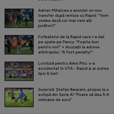
Adrian Mihalcea a anunțat un nou
transfer după remiza cu Rapid: ”Vom
vedea dacă vor mai veni alți
jucători!”
Fotbalistul de la Rapid care l-a dat
pe spate pe Pancu: ”Foarte bun
pentru noi!” + Acuzații la adresa
arbitrajului: ”A fost penalty!”
Lovitură pentru Alexi Pitu: s-a
accidentat în UTA - Rapid și ar putea
lipsi 6 luni!
Surpriză: Ștefan Baiaram, propus la o
echipă din Serie A! ”Poate să dea 5-6
milioane de euro”