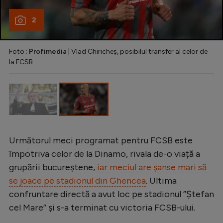
2
Foto :
Profimedia
| Vlad Chiricheș, posibilul transfer al celor de
la FCSB
Următorul meci programat pentru FCSB este
împotriva celor de la Dinamo, rivala de-o viață a
grupării bucureștene,
iar meciul are șanse mari să
se joace pe stadionul din Ghencea
. Ultima
confruntare directă a avut loc pe stadionul ”Ștefan
cel Mare” și s-a terminat cu victoria FCSB-ului.