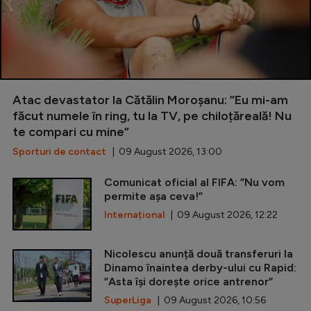
Atac devastator la Cătălin Moroșanu: ”Eu mi-am
făcut numele în ring, tu la TV, pe chiloțăreală! Nu
te compari cu mine”
Sporturi de contact
| 09 August 2026, 13:00
Comunicat oficial al FIFA: ”Nu vom
permite așa ceva!”
Internațional
| 09 August 2026, 12:22
Nicolescu anunță două transferuri la
Dinamo înaintea derby-ului cu Rapid:
”Asta își dorește orice antrenor”
SuperLiga
| 09 August 2026, 10:56