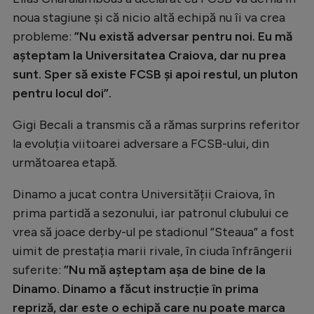
Natație
noua stagiune și că nicio altă echipă nu îi va crea
probleme:
”Nu există adversar pentru noi. Eu mă
Formula 1
așteptam la Universitatea Craiova, dar nu prea
Gimnastică
sunt. Sper să existe FCSB și apoi restul, un pluton
Auto
pentru locul doi”.
Rugby
Gigi Becali a transmis că a rămas surprins referitor
la evoluția viitoarei adversare a FCSB-ului, din
Ciclism
următoarea etapă.
Alte sporturi
Dinamo a jucat contra Universității Craiova, în
JO 2024
prima partidă a sezonului, iar patronul clubului ce
JO 2026
vrea să joace derby-ul pe stadionul ”Steaua” a fost
uimit de prestația marii rivale, în ciuda înfrângerii
suferite:
”Nu mă așteptam așa de bine de la
Dinamo. Dinamo a făcut instrucție în prima
repriză, dar este o echipă care nu poate marca