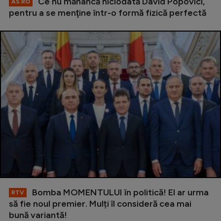
Ce nu mănâncă niciodată David Popovici,
AS.RO
pentru a se menţine într-o formă fizică perfectă
Bomba MOMENTULUI în politică! El ar urma
RTV
să fie noul premier. Mulți îl consideră cea mai
bună variantă!