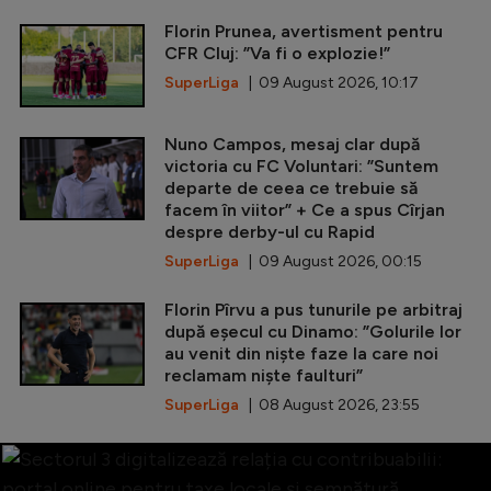
Florin Prunea, avertisment pentru
CFR Cluj: ”Va fi o explozie!”
SuperLiga
| 09 August 2026, 10:17
Nuno Campos, mesaj clar după
victoria cu FC Voluntari: ”Suntem
departe de ceea ce trebuie să
facem în viitor” + Ce a spus Cîrjan
despre derby-ul cu Rapid
SuperLiga
| 09 August 2026, 00:15
Florin Pîrvu a pus tunurile pe arbitraj
după eșecul cu Dinamo: ”Golurile lor
au venit din niște faze la care noi
reclamam niște faulturi”
SuperLiga
| 08 August 2026, 23:55