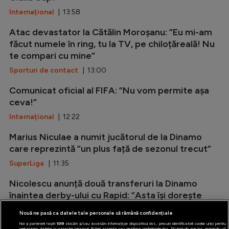
Internațional
| 13:58
Atac devastator la Cătălin Moroșanu: ”Eu mi-am
făcut numele în ring, tu la TV, pe chiloțăreală! Nu
te compari cu mine”
Sporturi de contact
| 13:00
Comunicat oficial al FIFA: ”Nu vom permite așa
ceva!”
Internațional
| 12:22
Marius Niculae a numit jucătorul de la Dinamo
care reprezintă ”un plus față de sezonul trecut”
SuperLiga
| 11:35
Nicolescu anunță două transferuri la Dinamo
înaintea derby-ului cu Rapid: ”Asta își dorește
orice antrenor”
Nouă ne pasă ca datele tale personale să rămână confidențiale
SuperLiga
| 10:56
Noi și partenerii noștri
1019
stocăm și/sau accesăm informații pe dispozitivul dvs., precum identificatorii cookie unici pentru
prelucrarea datelor cu caracter personal. Puteți accepta sau gestiona preferințele dvs. făcând clic mai jos, respectiv vă