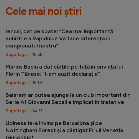
Cele mai noi știri
Iencsi, dat pe spate: ”Cea mai importantă
achiziție a Rapidului! Va face diferența în
campionatul nostru”
SuperLiga
| 15:55
Marius Baciu a dat cărțile pe față în privința lui
Florin Tănase: ”I-am auzit declarația”
SuperLiga
| 15:13
Baiaram ar putea ajunge la un club important din
Serie A! Giovanni Becali e implicat în tratative
SuperLiga
| 14:31
Udinese le-a învins pe Barcelona și pe
Nottingham Forest și a câștigat Friuli Venezia
Giulia Cup!