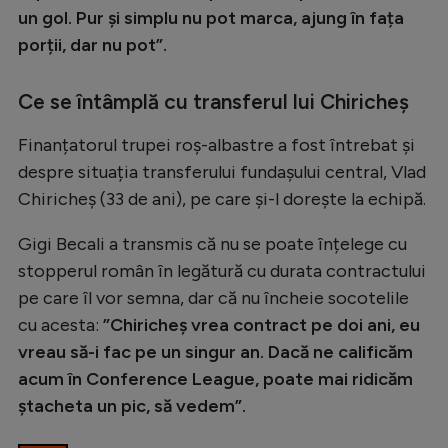
Intră în cont
un gol. Pur și simplu nu pot marca, ajung în fața
Creează cont
porții, dar nu pot”.
Ce se întâmplă cu transferul lui Chiricheș
Finanțatorul trupei roș-albastre a fost întrebat și
despre situația transferului fundașului central, Vlad
Chiricheș (33 de ani), pe care și-l dorește la echipă.
Gigi Becali a transmis că nu se poate înțelege cu
stopperul român în legătură cu durata contractului
pe care îl vor semna, dar că nu încheie socotelile
cu acesta:
”Chiricheș vrea contract pe doi ani, eu
vreau să-i fac pe un singur an. Dacă ne calificăm
acum în Conference League, poate mai ridicăm
ștacheta un pic, să vedem”.