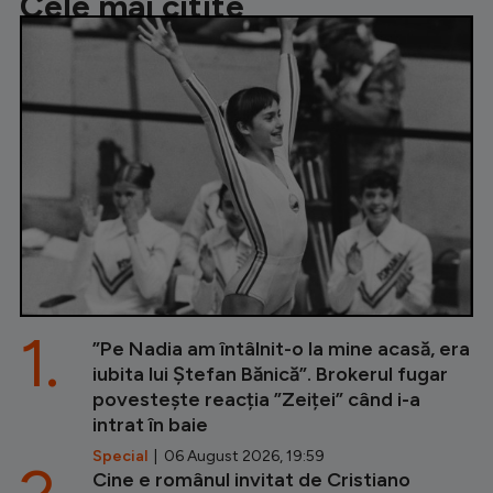
Cele mai citite
1.
”Pe Nadia am întâlnit-o la mine acasă, era
iubita lui Ștefan Bănică”. Brokerul fugar
povestește reacția ”Zeiței” când i-a
intrat în baie
Special
| 06 August 2026, 19:59
Cine e românul invitat de Cristiano