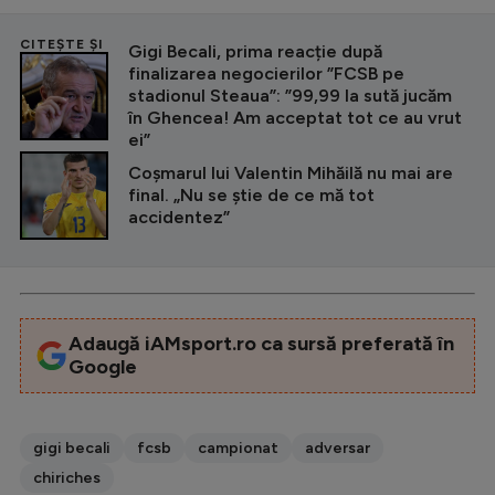
CITEȘTE ȘI
Gigi Becali, prima reacție după
finalizarea negocierilor ”FCSB pe
stadionul Steaua”: ”99,99 la sută jucăm
în Ghencea! Am acceptat tot ce au vrut
ei”
Coșmarul lui Valentin Mihăilă nu mai are
final. „Nu se știe de ce mă tot
accidentez”
Adaugă iAMsport.ro ca sursă preferată în
Google
gigi becali
fcsb
campionat
adversar
chiriches