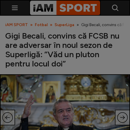
iAM SPORT
Fotbal
SuperLiga
Gigi Becali, convins că FC
Gigi Becali, convins că FCSB nu
are adversar în noul sezon de
Superligă: ”Văd un pluton
pentru locul doi”
SuperLiga
Liga 2
Cupa României
Echipa Națională
U21
Fotbal feminin