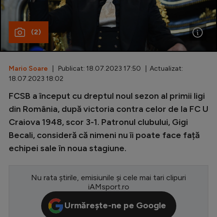
Special
(2)
Diverse
Inedit
Mario Soare
| Publicat: 18.07.2023 17:50 | Actualizat:
Clasamente
18.07.2023 18:02
FCSB a început cu dreptul noul sezon al primii ligi
din România, după victoria contra celor de la FC U
Craiova 1948, scor 3-1. Patronul clubului, Gigi
Champions League
Becali, consideră că nimeni nu îi poate face față
Europa League
echipei sale în noua stagiune.
Conference League
CM 2026
Nu rata știrile, emisiunile și cele mai tari clipuri
iAMsport.ro
Premier League
Urmărește-ne pe Google
LaLiga