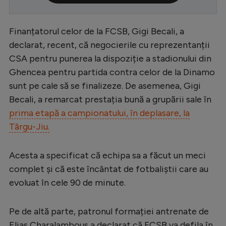
Serie A
Finanțatorul celor de la FCSB, Gigi Becali, a
Bundesliga
declarat, recent, că negocierile cu reprezentanții
Ligue 1
CSA pentru punerea la dispoziție a stadionului din
Campionate
Ghencea pentru partida contra celor de la Dinamo
sunt pe cale să se finalizeze. De asemenea, Gigi
Starurile fotbalului
Becali, a remarcat prestația bună a grupării sale în
EURO 2024
prima etapă a campionatului, în deplasare, la
Târgu-Jiu.
Stranieri
Clasamente
Acesta a specificat că echipa sa a făcut un meci
complet și că este încântat de fotbaliștii care au
evoluat în cele 90 de minute.
Tenis
Pe de altă parte, patronul formației antrenate de
Handbal
Elias Charalambous a declarat că FCSB va defila în