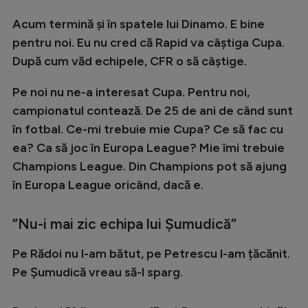
Natație
Acum termină și în spatele lui Dinamo. E bine
Formula 1
pentru noi. Eu nu cred că Rapid va câștiga Cupa.
După cum văd echipele, CFR o să câștige.
Gimnastică
Auto
Pe noi nu ne-a interesat Cupa. Pentru noi,
campionatul contează. De 25 de ani de când sunt
Rugby
în fotbal. Ce-mi trebuie mie Cupa? Ce să fac cu
Ciclism
ea? Ca să joc în Europa League? Mie îmi trebuie
Champions League. Din Champions pot să ajung
Alte sporturi
în Europa League oricând, dacă e.
JO 2024
JO 2026
”Nu-i mai zic echipa lui Șumudică”
Pe Rădoi nu l-am bătut, pe Petrescu l-am țăcănit.
Pe Șumudică vreau să-l sparg.