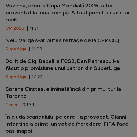
Vozinha, erou la Cupa Mondială 2026, a fost
prezentat la noua echipă. A fost primit ca un star
rock
CM 2026
| 11:21
Nelu Varga s-ar putea retrage de la CFR Cluj
SuperLiga
| 11:09
Dorit de Gigi Becali la FCSB, Dan Petrescu i-a
făcut o promisiune unui patron din SuperLiga
SuperLiga
| 10:22
Sorana Cîrstea, eliminată încă din primul tur la
Toronto
Tenis
| 09:39
În ciuda scandalului pe care l-a provocat, Gianni
Infantino a primti un vot de încredere. FIFA face
pași înapoi