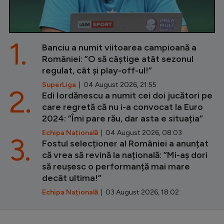
1.
Banciu a numit viitoarea campioană a
României: ”O să câștige atât sezonul
regulat, cât și play-off-ul!”
SuperLiga
| 04 August 2026, 21:55
2.
Edi Iordănescu a numit cei doi jucători pe
care regretă că nu i-a convocat la Euro
2024: ”Îmi pare rău, dar asta e situația”
Echipa Națională
| 04 August 2026, 08:03
3.
Fostul selecționer al României a anunțat
că vrea să revină la națională: ”Mi-aș dori
să reușesc o performanță mai mare
decât ultima!”
Echipa Națională
| 03 August 2026, 18:02