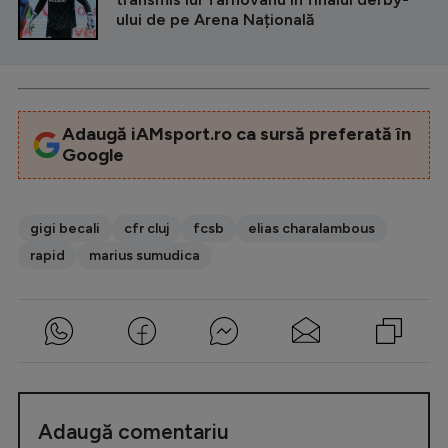
ului de pe Arena Națională
Adaugă iAMsport.ro ca sursă preferată în
Google
gigi becali
cfr cluj
fcsb
elias charalambous
rapid
marius sumudica
Adaugă comentariu