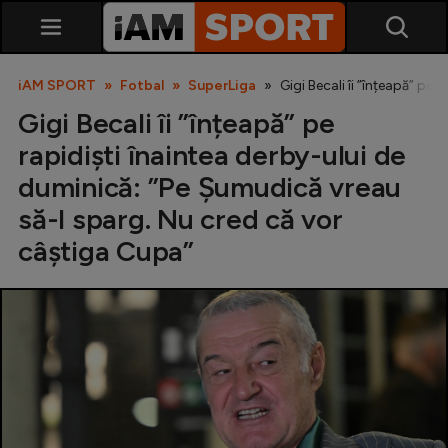
iAM SPORT
Fotbal
SuperLiga
Gigi Becali îi ”înțeapă” pe
Gigi Becali îi ”înțeapă” pe
rapidiști înaintea derby-ului de
duminică: ”Pe Șumudică vreau
să-l sparg. Nu cred că vor
câștiga Cupa”
SuperLiga
Liga 2
Cupa României
Echipa Națională
U21
Fotbal feminin