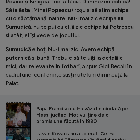
Intră în cont
Revine și Bîrligea… ne-a făcut Dumnezeu echipă!
Să ia ăsta (Mihai Popescu) roșu și să știm echipa
Creează cont
cu o săptămână înainte. Nu-i mai zic echipa lui
Șumudică, nu te pui cu el, îi zic echipa lui Petrescu
și atât, el își vede de jocul lui.
Șumudică e hoț. Nu-i mai zic. Avem echipă
puternică și bună. Trebuie să te uiți la detaliile
mici, dar relevante în fotbal”
, a spus Gigi Becali în
cadrul unei conferințe susținute luni dimineață la
Palat.
CITEȘTE ȘI
Papa Francisc nu l-a văzut niciodată pe
Messi jucând. Motivul ține de o
promisiune făcută în 1990
Istvan Kovacs nu a tolerat. Ce i-a
transmis lui Târnovanu în finalul derby-