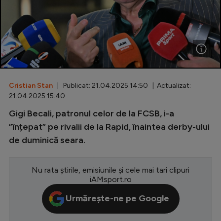
Special
Diverse
Inedit
Clasamente
Cristian Stan
| Publicat: 21.04.2025 14:50 | Actualizat:
21.04.2025 15:40
Gigi Becali, patronul celor de la FCSB, i-a
Champions League
”înțepat” pe rivalii de la Rapid, înaintea derby-ului
de duminică seara.
Europa League
Conference League
Nu rata știrile, emisiunile și cele mai tari clipuri
iAMsport.ro
CM 2026
Urmărește-ne pe Google
Premier League
LaLiga