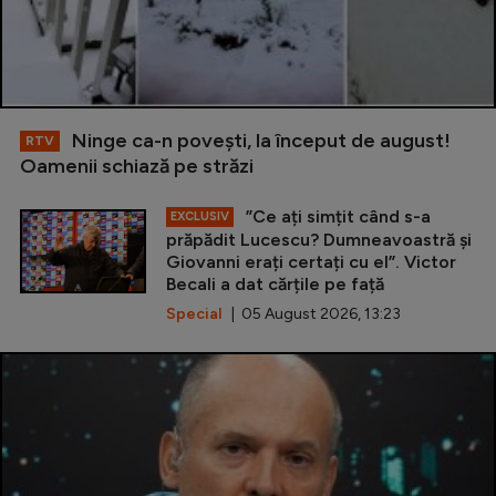
Ninge ca-n povești, la început de august!
RTV
Oamenii schiază pe străzi
”Ce ați simțit când s-a
EXCLUSIV
prăpădit Lucescu? Dumneavoastră și
Giovanni erați certați cu el”. Victor
Becali a dat cărțile pe față
Special
| 05 August 2026, 13:23