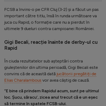
Serie A
FCSB a învins-o pe CFR Cluj (3-2) și a făcut un pas
Bundesliga
important către titlu, însă în runda următoare va
juca cu Rapid, o formație care nu a pierdut în
Ligue 1
ultimele 9 dueluri contra campioanei României.
Campionate
Gigi Becali, reacție înainte de derby-ul cu
Starurile fotbalului
Rapid
EURO 2024
Stranieri
În ciuda rezultatelor sub așteptări contra
giuleștenilor din ultima perioadă, Gigi Becali este
Clasamente
convins că de această dată
jucătorii pregătiți de
Elias Charalambous
vor avea câștig de cauză.
”E bine că prindem Rapidul acum, sunt pe ultimul
Tenis
loc. Șucu, săracu’, zicea anul trecut că e un eșec
Handbal
să termine în spatele FCSB-ului.