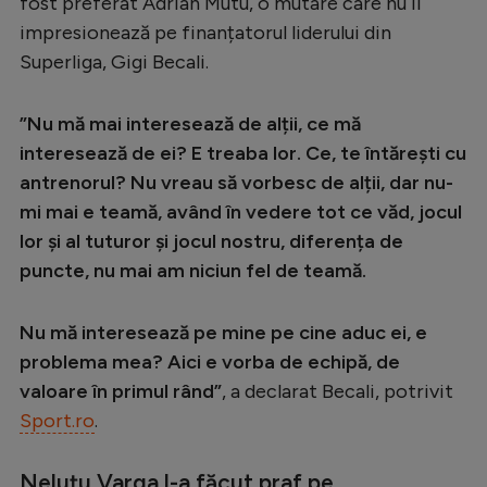
fost preferat Adrian Mutu, o mutare care nu îl
Serie A
impresionează pe finanțatorul liderului din
Superliga, Gigi Becali.
Bundesliga
Ligue 1
”Nu mă mai interesează de alții, ce mă
Campionate
interesează de ei? E treaba lor. Ce, te întărești cu
antrenorul? Nu vreau să vorbesc de alții, dar nu-
Starurile fotbalului
mi mai e teamă, având în vedere tot ce văd, jocul
EURO 2024
lor și al tuturor și jocul nostru, diferența de
puncte, nu mai am niciun fel de teamă.
Stranieri
Clasamente
Nu mă interesează pe mine pe cine aduc ei, e
problema mea? Aici e vorba de echipă, de
valoare în primul rând”
, a declarat Becali, potrivit
Sport.ro
.
Tenis
Handbal
Neluțu Varga l-a făcut praf pe