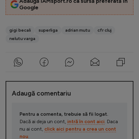
Adaugă iAMsport.ro ca sursă preferată în
Google
gigi becali
superliga
adrian mutu
cfr cluj
nelutu varga
Adaugă comentariu
Pentru a comenta, trebuie să fii logat.
Dacă ai deja un cont,
intră în cont aici
. Daca
nu ai cont,
click aici pentru a crea un cont
nou
.