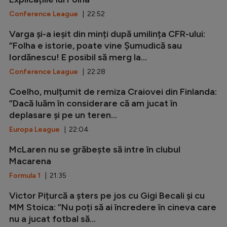
Conference League
| 22:52
Varga și-a ieșit din minți după umilința CFR-ului:
”Folha e istorie, poate vine Șumudică sau
Iordănescu! E posibil să merg la...
Conference League
| 22:28
Coelho, mulțumit de remiza Craiovei din Finlanda:
”Dacă luăm în considerare că am jucat în
deplasare și pe un teren...
Europa League
| 22:04
McLaren nu se grăbește să intre în clubul
Macarena
Formula 1
| 21:35
Victor Pițurcă a șters pe jos cu Gigi Becali și cu
MM Stoica: ”Nu poți să ai încredere în cineva care
nu a jucat fotbal să...