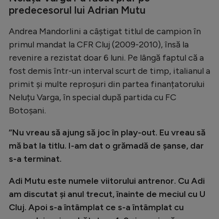
predecesorul lui Adrian Mutu
Natație
Formula 1
Andrea Mandorlini a câștigat titlul de campion în
primul mandat la CFR Cluj (2009-2010), însă la
Gimnastică
revenire a rezistat doar 6 luni. Pe lângă faptul că a
Auto
fost demis într-un interval scurt de timp, italianul a
Rugby
primit și multe reproșuri din partea finanțatorului
Neluțu Varga, în special după partida cu FC
Ciclism
Botoșani.
Alte sporturi
”Nu vreau să ajung să joc în play-out. Eu vreau să
JO 2024
mă bat la titlu. I-am dat o grămadă de șanse, dar
JO 2026
s-a terminat.
Adi Mutu este numele viitorului antrenor. Cu Adi
am discutat și anul trecut, înainte de meciul cu U
Cluj. Apoi s-a întâmplat ce s-a întâmplat cu