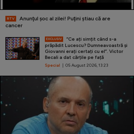
Anunţul şoc al zilei! Puţini ştiau că are
RTV
cancer
”Ce ați simțit când s-a
EXCLUSIV
prăpădit Lucescu? Dumneavoastră și
Giovanni erați certați cu el”. Victor
Becali a dat cărțile pe față
Special
| 05 August 2026, 13:23