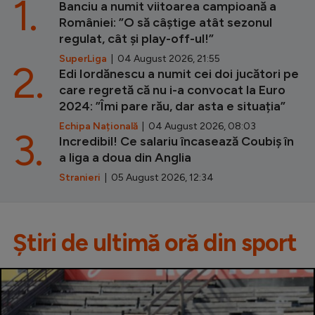
1.
Banciu a numit viitoarea campioană a
României: ”O să câștige atât sezonul
regulat, cât și play-off-ul!”
SuperLiga
| 04 August 2026, 21:55
2.
Edi Iordănescu a numit cei doi jucători pe
care regretă că nu i-a convocat la Euro
2024: ”Îmi pare rău, dar asta e situația”
Echipa Națională
| 04 August 2026, 08:03
3.
Incredibil! Ce salariu încasează Coubiș în
a liga a doua din Anglia
Stranieri
| 05 August 2026, 12:34
Știri de ultimă oră din sport