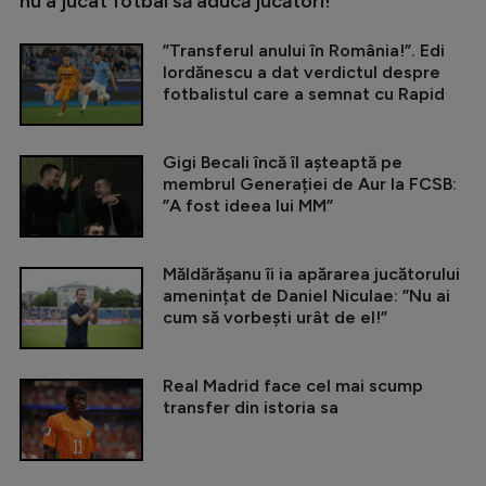
nu a jucat fotbal să aducă jucători!”
”Transferul anului în România!”. Edi
Iordănescu a dat verdictul despre
fotbalistul care a semnat cu Rapid
Gigi Becali încă îl așteaptă pe
membrul Generației de Aur la FCSB:
”A fost ideea lui MM”
Măldărășanu îi ia apărarea jucătorului
amenințat de Daniel Niculae: ”Nu ai
cum să vorbești urât de el!”
Real Madrid face cel mai scump
transfer din istoria sa