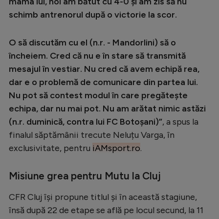
Intră în cont
mama lui, noi am bătut cu 4-0 și am zis să nu
schimb antrenorul după o victorie la scor.
Creează cont
O să discutăm cu el (n.r. - Mandorlini) să o
încheiem. Cred că nu e în stare să transmită
mesajul în vestiar. Nu cred că avem echipă rea,
dar e o problemă de comunicare din partea lui.
Nu pot să contest modul în care pregătește
echipa, dar nu mai pot. Nu am arătat nimic astăzi
(n.r. duminică, contra lui FC Botoșani)”
, a spus la
finalul săptămânii trecute Neluțu Varga, în
exclusivitate, pentru
iAMsport.ro
.
Misiune grea pentru Mutu la Cluj
CFR Cluj își propune titlul și în această stagiune,
însă după 22 de etape se află pe locul secund, la 11