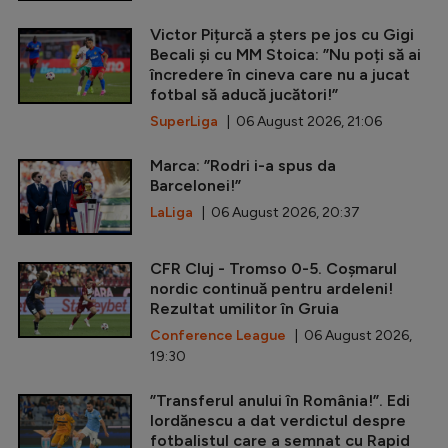
Victor Pițurcă a șters pe jos cu Gigi
Becali și cu MM Stoica: ”Nu poți să ai
încredere în cineva care nu a jucat
fotbal să aducă jucători!”
SuperLiga
| 06 August 2026, 21:06
Marca: ”Rodri i-a spus da
Barcelonei!”
LaLiga
| 06 August 2026, 20:37
CFR Cluj - Tromso 0-5. Coșmarul
nordic continuă pentru ardeleni!
Rezultat umilitor în Gruia
Conference League
| 06 August 2026,
19:30
”Transferul anului în România!”. Edi
Iordănescu a dat verdictul despre
fotbalistul care a semnat cu Rapid