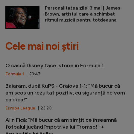
Personalitatea zilei 3 mai | James
Brown, artistul care a schimbat
ritmul muzicii pentru totdeauna
Cele mai noi știri
O cască Disney face istorie în Formula 1
Formula 1
| 23:47
Baiaram, după KuPS - Craiova 1-1: ”Mă bucur că
am scos un rezultat pozitiv, cu siguranță ne vom
califica!”
Europa League
| 23:20
Alin Fică: ”Mă bucur că am simțit ce înseamnă
fotbalul jucând împotriva lui Tromso!” +
Explicațiile lui Folha