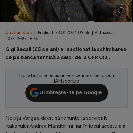
Special
Diverse
Inedit
Cristian Stan
| Publicat: 23.01.2024 09:55 | Actualizat:
23.01.2024 16:35
Clasamente
Gigi Becali (65 de ani) a reacționat la schimbarea
de pe banca tehnică a celor de la CFR Cluj.
Nu rata știrile, emisiunile și cele mai tari clipuri
Champions League
iAMsport.ro
Europa League
Urmărește-ne pe Google
Conference League
CM 2026
Neluțu Varga a decis să renunțe la serviciile
Premier League
italianului Andrea Mandorlini, iar în locul acestuia a
LaLiga