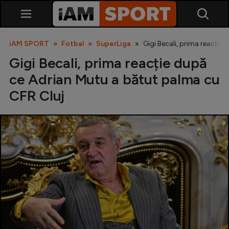
iAM SPORT
Fotbal
SuperLiga
Gigi Becali, prima reacție
Gigi Becali, prima reacție după
ce Adrian Mutu a bătut palma cu
CFR Cluj
SuperLiga
Liga 2
Cupa României
Echipa Națională
U21
Fotbal feminin