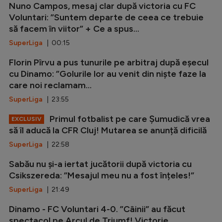
Nuno Campos, mesaj clar după victoria cu FC
Voluntari: ”Suntem departe de ceea ce trebuie
să facem în viitor” + Ce a spus...
SuperLiga
| 00:15
Florin Pîrvu a pus tunurile pe arbitraj după eșecul
cu Dinamo: ”Golurile lor au venit din niște faze la
care noi reclamam...
SuperLiga
| 23:55
Primul fotbalist pe care Șumudică vrea
EXCLUSIV
să îl aducă la CFR Cluj! Mutarea se anunță dificilă
SuperLiga
| 22:58
Sabău nu și-a iertat jucătorii după victoria cu
Csikszereda: ”Mesajul meu nu a fost înțeles!”
SuperLiga
| 21:49
Dinamo - FC Voluntari 4-0. ”Câinii” au făcut
spectacol pe Arcul de Triumf! Victorie