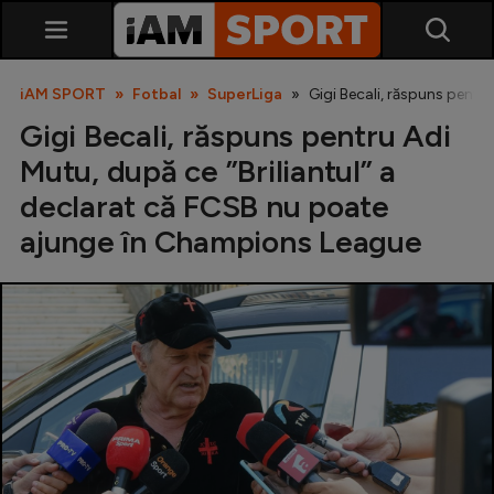
iAM SPORT
Fotbal
SuperLiga
Gigi Becali, răspuns pentr
Gigi Becali, răspuns pentru Adi
Mutu, după ce ”Briliantul” a
declarat că FCSB nu poate
ajunge în Champions League
SuperLiga
Liga 2
Cupa României
Echipa Națională
U21
Fotbal feminin