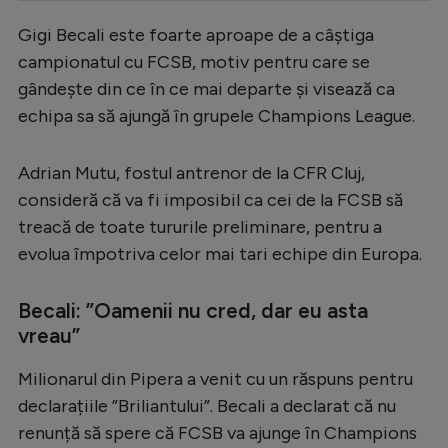
Serie A
Gigi Becali este foarte aproape de a câștiga
campionatul cu FCSB, motiv pentru care se
Bundesliga
gândește din ce în ce mai departe și visează ca
Ligue 1
echipa sa să ajungă în grupele Champions League.
Campionate
Adrian Mutu, fostul antrenor de la CFR Cluj,
Starurile fotbalului
consideră că va fi imposibil ca cei de la FCSB să
EURO 2024
treacă de toate tururile preliminare, pentru a
Stranieri
evolua împotriva celor mai tari echipe din Europa.
Clasamente
Becali: ”
Oamenii nu cred, dar eu asta
vreau”
Milionarul din Pipera a venit cu un răspuns pentru
Tenis
declarațiile ”Briliantului”. Becali a declarat că nu
Handbal
renunță să spere că FCSB va ajunge în Champions