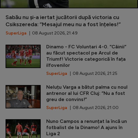
Sabău nu și-a iertat jucătorii după victoria cu
Csikszereda: ”Mesajul meu nu a fost înțeles!”
SuperLiga
| 08 August 2026, 21:49
Dinamo - FC Voluntari 4-0. ”Câinii”
au făcut spectacol pe Arcul de
Triumf! Victorie categorică în fața
ilfovenilor
SuperLiga
| 08 August 2026, 21:25
Neluțu Varga a bătut palma cu noul
antrenor al lui CFR Cluj: ”Nu a fost
greu de convins!”
SuperLiga
| 08 August 2026, 21:00
Nuno Campos a renunțat la încă un
fotbalist de la Dinamo! A ajuns în
Liga 2