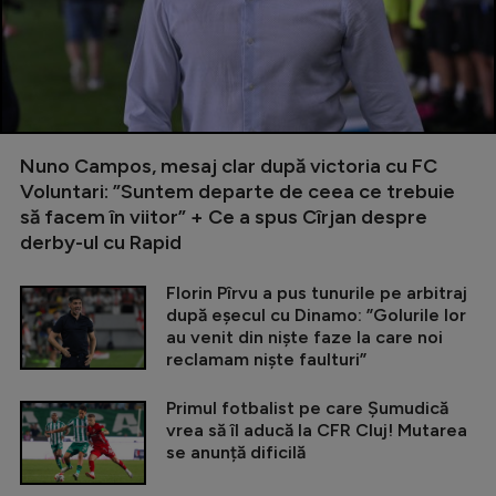
Nuno Campos, mesaj clar după victoria cu FC
Voluntari: ”Suntem departe de ceea ce trebuie
să facem în viitor” + Ce a spus Cîrjan despre
derby-ul cu Rapid
Florin Pîrvu a pus tunurile pe arbitraj
după eșecul cu Dinamo: ”Golurile lor
au venit din niște faze la care noi
reclamam niște faulturi”
Primul fotbalist pe care Șumudică
vrea să îl aducă la CFR Cluj! Mutarea
se anunță dificilă