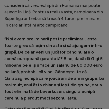
Intră în cont
consideră că vreo echipă din România mai poate
Creează cont
ajunge în Ligă. Pentru a realiza asta, campioana din
Superliga ar trebui să treacă 4 tururi preliminare,
în care ar întâlni alte campioane.
”Noi avem preliminarii peste preliminarii, este
foarte greu să ieșim din asta și să ajungem într-o
grupă. De ce ar veni un jucător când nu are o
scenă europeană garantată? Bine, dacă dă Gigi 5
milioane pe el și îi face un salariu de 80.000 euro
pe lună, probabil că vine. Gândește-te că
Qarabag, echipă care joacă ani de ani în grupe, ba
mai mult, anul ăsta chiar a și ieșit din grupe, dar a
fost eliminată de Leverkusen, singura echipă
care nu a pierdut meci sezonul ăsta.
Chiar dacă cumpără Gigi 3 jucători cu 10 milioane,