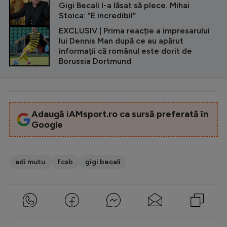
Gigi Becali l-a lăsat să plece. Mihai
Stoica: ”E incredibil”
EXCLUSIV | Prima reacție a impresarului
lui Dennis Man după ce au apărut
informații că românul este dorit de
Borussia Dortmund
Adaugă iAMsport.ro ca sursă preferată în
Google
adi mutu
fcsb
gigi becali