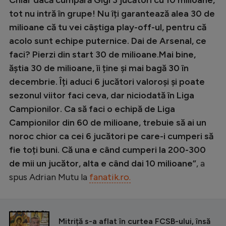
tot nu intră în grupe! Nu îți garantează alea 30 de
milioane că tu vei câștiga play-off-ul, pentru că
acolo sunt echipe puternice. Dai de Arsenal, ce
faci? Pierzi din start 30 de milioane.Mai bine,
ăștia 30 de milioane, îi ține și mai bagă 30 în
decembrie. Îți aduci 6 jucători valoroși și poate
sezonul viitor faci ceva, dar niciodată în Liga
Campionilor. Ca să faci o echipă de Liga
Campionilor din 60 de milioane, trebuie să ai un
noroc chior ca cei 6 jucători pe care-i cumperi să
fie toți buni. Că una e când cumperi la 200-300
de mii un jucător, alta e când dai 10 milioane”
, a
spus Adrian Mutu la
fanatik.ro.
CITEȘTE ȘI
Mitriță s-a aflat în curtea FCSB-ului, însă