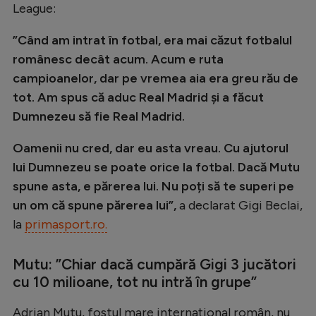
League:
Natație
”Când am intrat în fotbal, era mai căzut fotbalul
Formula 1
românesc decât acum. Acum e ruta
Gimnastică
campioanelor, dar pe vremea aia era greu rău de
Auto
tot. Am spus că aduc Real Madrid și a făcut
Dumnezeu să fie Real Madrid.
Rugby
Ciclism
Oamenii nu cred, dar eu asta vreau. Cu ajutorul
lui Dumnezeu se poate orice la fotbal. Dacă Mutu
Alte sporturi
spune asta, e părerea lui. Nu poți să te superi pe
JO 2024
un om că spune părerea lui”,
a declarat Gigi Beclai,
JO 2026
la
primasport.ro.
Mutu: ”
Chiar dacă cumpără Gigi 3 jucători
cu 10 milioane, tot nu intră în grupe”
Adrian Mutu, fostul mare internațional român, nu