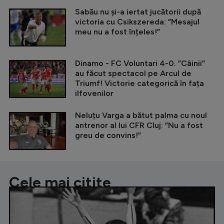
Sabău nu și-a iertat jucătorii după
victoria cu Csikszereda: ”Mesajul
meu nu a fost înțeles!”
Dinamo - FC Voluntari 4-0. ”Câinii”
au făcut spectacol pe Arcul de
Triumf! Victorie categorică în fața
ilfovenilor
Neluțu Varga a bătut palma cu noul
antrenor al lui CFR Cluj: ”Nu a fost
greu de convins!”
Cele mai citite