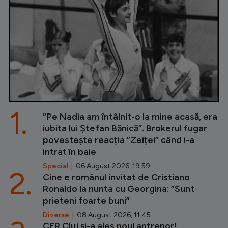
1.
”Pe Nadia am întâlnit-o la mine acasă, era
iubita lui Ștefan Bănică”. Brokerul fugar
povestește reacția ”Zeiței” când i-a
intrat în baie
Special
| 06 August 2026, 19:59
2.
Cine e românul invitat de Cristiano
Ronaldo la nunta cu Georgina: ”Sunt
prieteni foarte buni”
Diverse
| 08 August 2026, 11:45
CFR Cluj și-a ales noul antrenor!