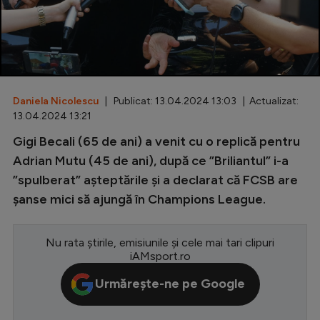
Special
Diverse
Inedit
Daniela Nicolescu
| Publicat: 13.04.2024 13:03 | Actualizat:
Clasamente
13.04.2024 13:21
Gigi Becali (65 de ani) a venit cu o replică pentru
Adrian Mutu (45 de ani), după ce ”Briliantul” i-a
”spulberat” așteptările și a declarat că FCSB are
Champions League
șanse mici să ajungă în Champions League.
Europa League
Conference League
Nu rata știrile, emisiunile și cele mai tari clipuri
iAMsport.ro
CM 2026
Urmărește-ne pe Google
Premier League
LaLiga