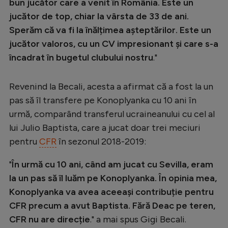
Intră în cont
bun jucător care a venit în România. Este un
jucător de top, chiar la vârsta de 33 de ani.
Creează cont
Sperăm că va fi la înălțimea așteptărilor. Este un
jucător valoros, cu un CV impresionant și care s-a
încadrat în bugetul clubului nostru
."
Revenind la Becali, acesta a afirmat că a fost la un
pas să îl transfere pe Konoplyanka cu 10 ani în
urmă, comparând transferul ucraineanului cu cel al
lui Julio Baptista, care a jucat doar trei meciuri
pentru
CFR
în sezonul 2018-2019:
"
În urmă cu 10 ani, când am jucat cu Sevilla, eram
la un pas să îl luăm pe Konoplyanka. În opinia mea,
Konoplyanka va avea aceeași contribuție pentru
CFR precum a avut Baptista. Fără Deac pe teren,
CFR nu are direcție
." a mai spus Gigi Becali.