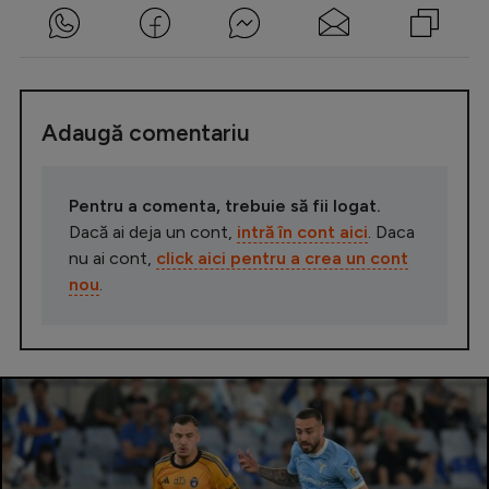
Adaugă comentariu
Pentru a comenta, trebuie să fii logat.
Dacă ai deja un cont,
intră în cont aici
. Daca
nu ai cont,
click aici pentru a crea un cont
nou
.