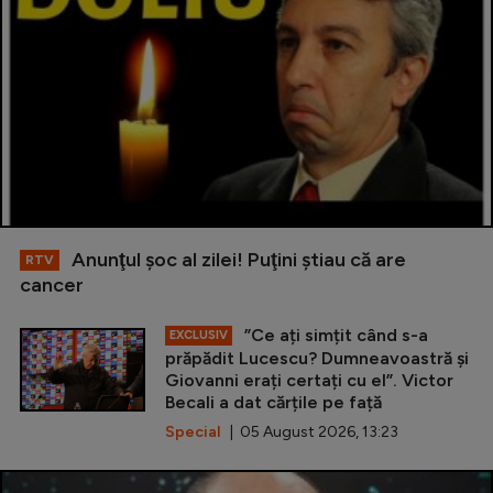
Anunţul şoc al zilei! Puţini ştiau că are
RTV
cancer
”Ce ați simțit când s-a
EXCLUSIV
prăpădit Lucescu? Dumneavoastră și
Giovanni erați certați cu el”. Victor
Becali a dat cărțile pe față
Special
| 05 August 2026, 13:23