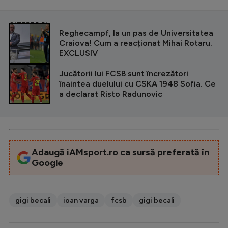
CITEȘTE ȘI
Reghecampf, la un pas de Universitatea
Craiova! Cum a reacționat Mihai Rotaru.
EXCLUSIV
Jucătorii lui FCSB sunt încrezători
înaintea duelului cu CSKA 1948 Sofia. Ce
a declarat Risto Radunovic
Adaugă iAMsport.ro ca sursă preferată în
Google
gigi becali
ioan varga
fcsb
gigi becali