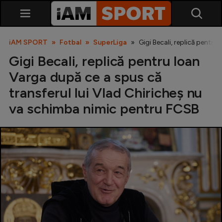
iAM SPORT
Fotbal
SuperLiga
Gigi Becali, replică pentr
Gigi Becali, replică pentru Ioan
Varga după ce a spus că
transferul lui Vlad Chiricheș nu
va schimba nimic pentru FCSB
SuperLiga
Liga 2
Cupa României
Echipa Națională
U21
Fotbal feminin