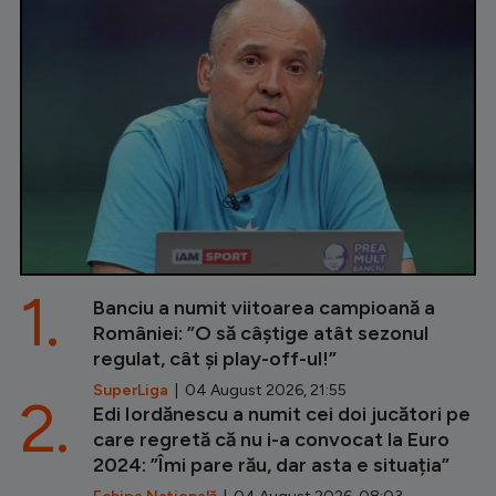
1.
Banciu a numit viitoarea campioană a
României: ”O să câștige atât sezonul
regulat, cât și play-off-ul!”
SuperLiga
| 04 August 2026, 21:55
2.
Edi Iordănescu a numit cei doi jucători pe
care regretă că nu i-a convocat la Euro
2024: ”Îmi pare rău, dar asta e situația”