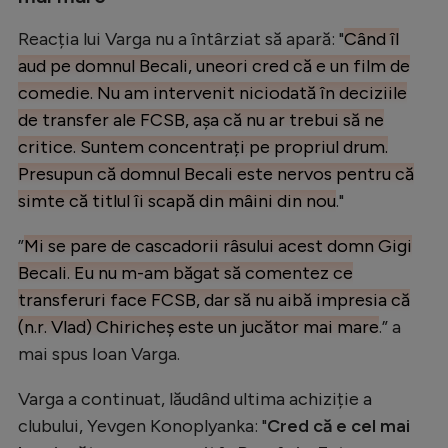
Natație
Reacția lui Varga nu a întârziat să apară: "
Când îl
Formula 1
aud pe domnul Becali, uneori cred că e un film de
comedie. Nu am intervenit niciodată în deciziile
Gimnastică
de transfer ale FCSB, așa că nu ar trebui să ne
Auto
critice. Suntem concentrați pe propriul drum.
Rugby
Presupun că domnul Becali este nervos pentru că
simte că titlul îi scapă din mâini din nou
."
Ciclism
Alte sporturi
”
Mi se pare de cascadorii râsului acest domn Gigi
Becali. Eu nu m-am băgat să comentez ce
JO 2024
transferuri face FCSB, dar să nu aibă impresia că
JO 2026
(n.r. Vlad) Chiricheș este un jucător mai mare
.” a
mai spus Ioan Varga.
Varga a continuat, lăudând ultima achiziție a
clubului, Yevgen Konoplyanka: "
Cred că e cel mai