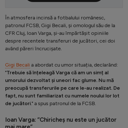
Serie A
În atmosfera incinsă a fotbalului românesc,
Bundesliga
patronul FCSB, Gigi Becali, și omologul său de la
Ligue 1
CFR Cluj, Ioan Varga, și-au împărtășit opiniile
Campionate
despre recentele transferuri de jucători, cei doi
având păreri încrucișate.
Starurile fotbalului
EURO 2024
Gigi Becali
a abordat cu umor situația, declarând:
Stranieri
"
Trebuie să înțeleagă Varga că am un simț al
umorului dezvoltat și uneori fac glume. Nu mă
Clasamente
preocupă transferurile pe care le-au realizat. De
fapt, nu sunt familiarizat cu numele noului lor lot
de jucători
." a spus patronul de la FCSB.
Tenis
Ioan Varga: ”Chiricheș nu este un jucător
Handbal
mai mare”