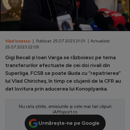
Special
Diverse
Inedit
Vlad Ionescu
| Publicat: 25.07.2023 21:01 | Actualizat:
Clasamente
25.07.2023 22:09
Gigi Becali și Ioan Varga se războiesc pe tema
transferurilor efectuate de cei doi rivali din
Superliga. FCSB se poate lăuda cu ”repatrierea”
Champions League
lui Vlad Chiricheș, în timp ce clujenii de la CFR au
Europa League
dat lovitura prin aducerea lui Konoplyanka.
Conference League
CM 2026
Nu rata știrile, emisiunile și cele mai tari clipuri
iAMsport.ro
Premier League
Urmărește-ne pe Google
LaLiga