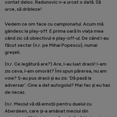
contat deloc. Radunovic n-a urcat o dată. Să
urce, să dribleze!
Vedem ce om face cu campionatul. Acum mă
gândesc la play-off. E prima oară în viața mea
când zic că obiectivul e play-off-ul. De când l-au
făcut sectar (n.r. pe Mihai Popescu), numai
greșeli.
(n.r. Ce legătură are?) Are, l-au luat dracii! I-am
zis ceva, l-am omorât? Îmi spun părerea, nu am
voie? S-au pus dracii și au zis: 'Dă pasă la
adversar'. Cine a dat autogolul? Mai fac și eu haz
de necaz.
(n.r. Meciul vă dă emoții pentru duelul cu
Aberdeen, care și-a amânat meciul din