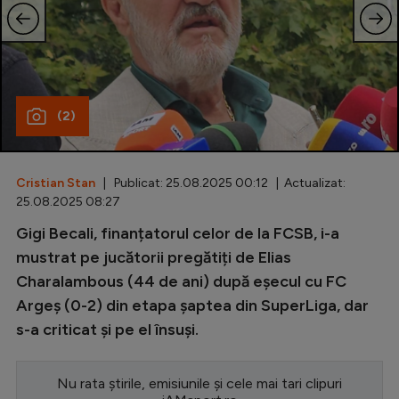
Special
Diverse
Inedit
(2)
Clasamente
Cristian Stan
| Publicat: 25.08.2025 00:12 | Actualizat:
25.08.2025 08:27
Champions League
Gigi Becali, finanțatorul celor de la FCSB, i-a
mustrat pe jucătorii pregătiți de Elias
Europa League
Charalambous (44 de ani) după eșecul cu FC
Conference League
Argeș (0-2) din etapa șaptea din SuperLiga, dar
CM 2026
s-a criticat și pe el însuși.
Premier League
Nu rata știrile, emisiunile și cele mai tari clipuri
LaLiga