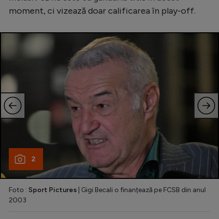
Natație
moment, ci vizează doar calificarea în play-off.
Formula 1
Gimnastică
Auto
Rugby
Ciclism
Alte sporturi
JO 2024
JO 2026
2
Foto :
Sport Pictures
| Gigi Becali o finanțează pe FCSB din anul
2003