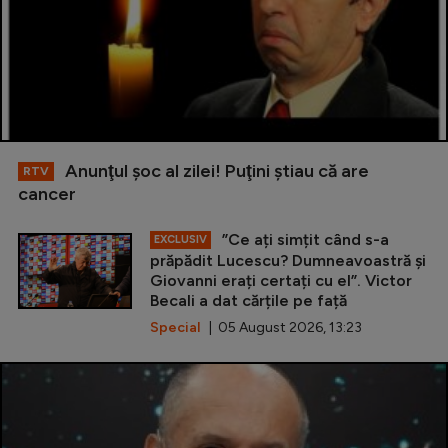
Anunţul şoc al zilei! Puţini ştiau că are
RTV
cancer
”Ce ați simțit când s-a
EXCLUSIV
prăpădit Lucescu? Dumneavoastră și
Giovanni erați certați cu el”. Victor
Becali a dat cărțile pe față
Special
| 05 August 2026, 13:23