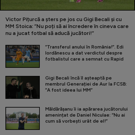
Victor Pițurcă a șters pe jos cu Gigi Becali și cu
MM Stoica: ”Nu poți să ai încredere în cineva care
nu a jucat fotbal să aducă jucători!”
”Transferul anului în România!”. Edi
Iordănescu a dat verdictul despre
fotbalistul care a semnat cu Rapid
Gigi Becali încă îl așteaptă pe
membrul Generației de Aur la FCSB:
”A fost ideea lui MM”
Măldărășanu îi ia apărarea jucătorului
amenințat de Daniel Niculae: ”Nu ai
cum să vorbești urât de el!”