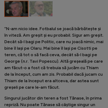
Intră în cont
Creează cont
”N-am nicio idee. Fotbalul se joacă bărbătește și
în viteză. Am greșit și eu probabil. Sigur am greșit.
Decât să-l bagi pe Politic, care nu joacă nimic, mai
bine îl lași pe Olaru. Mai bine îl lași pe Cisotti pe
teren, că tot o să facă ceva, decât să-l bagi pe
George (n.r. Tavi Popescu). Altă greșeală pe care
am făcut-o a fost că trebuia să jucăm cu Thiam
de la început, cum am zis. Probabil dacă jucam cu
Thiam de la început era altceva, dar astea sunt
greșeli pe care le-am făcut.
Singurul jucător din teren a fost Tănase, în prima
repriză. Nu poate Tănase să câștige singur un