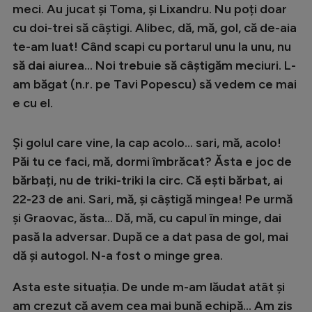
meci. Au jucat și Toma, și Lixandru. Nu poți doar
cu doi-trei să câștigi. Alibec, dă, mă, gol, că de-aia
te-am luat! Când scapi cu portarul unu la unu, nu
să dai aiurea... Noi trebuie să câștigăm meciuri. L-
am băgat (n.r. pe Tavi Popescu) să vedem ce mai
e cu el.
Și golul care vine, la cap acolo… sari, mă, acolo!
Păi tu ce faci, mă, dormi îmbrăcat? Ăsta e joc de
bărbați, nu de triki-triki la circ. Că ești bărbat, ai
22-23 de ani. Sari, mă, și câștigă mingea! Pe urmă
și Graovac, ăsta… Dă, mă, cu capul în minge, dai
pasă la adversar. După ce a dat pasa de gol, mai
dă și autogol. N-a fost o minge grea.
Asta este situația. De unde m-am lăudat atât și
am crezut că avem cea mai bună echipă... Am zis