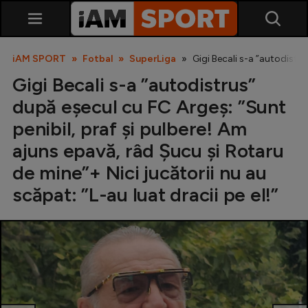
iAM SPORT
Fotbal
SuperLiga
Gigi Becali s-a ”autodistru
Gigi Becali s-a ”autodistrus”
după eșecul cu FC Argeș: ”Sunt
penibil, praf și pulbere! Am
ajuns epavă, râd Șucu și Rotaru
de mine”+ Nici jucătorii nu au
SuperLiga
scăpat: ”L-au luat dracii pe el!”
Liga 2
Cupa României
Echipa Națională
U21
Fotbal feminin