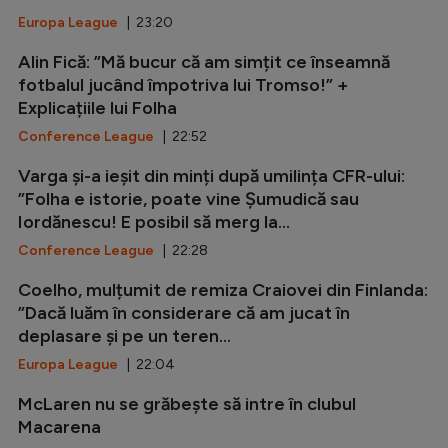
Europa League
| 23:20
Alin Fică: ”Mă bucur că am simțit ce înseamnă
fotbalul jucând împotriva lui Tromso!” +
Explicațiile lui Folha
Conference League
| 22:52
Varga și-a ieșit din minți după umilința CFR-ului:
”Folha e istorie, poate vine Șumudică sau
Iordănescu! E posibil să merg la...
Conference League
| 22:28
Coelho, mulțumit de remiza Craiovei din Finlanda:
”Dacă luăm în considerare că am jucat în
deplasare și pe un teren...
Europa League
| 22:04
McLaren nu se grăbește să intre în clubul
Macarena