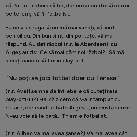
că Politic trebuie să fie, dar nu se poate să dormi
pe teren și să fii fotbalist.
Eu ce v-aș ruga să nu mă mai sunați, că sunt
penibil eu. Din bun simț, din politețe, vă mai
răspund. Au dat război (n.r. la Aberdeen), cu
Argeș au zis: 'Ce să mai dăm noi război?'. Să mă
sunați când o să fim în play-off.
”Nu poți să joci fotbal doar cu Tănase”
(n.r. Aveți semne de întrebare că puteți rata
play-off-ul?) Hai să zicem că s-a întâmplat cu
cutare, dar când te bate Argeșul, nu există scuze.
N-au voie să te bată… Thiam e fotbalist.
(n.r. Alibec va mai avea șanse?) Va mai avea cât