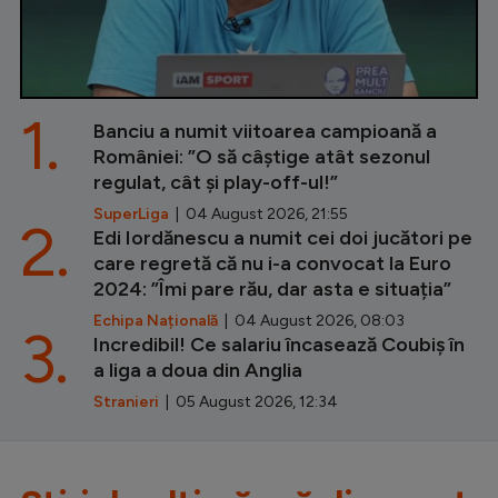
1.
Banciu a numit viitoarea campioană a
României: ”O să câștige atât sezonul
regulat, cât și play-off-ul!”
SuperLiga
| 04 August 2026, 21:55
2.
Edi Iordănescu a numit cei doi jucători pe
care regretă că nu i-a convocat la Euro
2024: ”Îmi pare rău, dar asta e situația”
Echipa Națională
| 04 August 2026, 08:03
3.
Incredibil! Ce salariu încasează Coubiș în
a liga a doua din Anglia
Stranieri
| 05 August 2026, 12:34