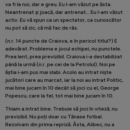
va fi la noi, dar e greu. Eu l-am văzut pe ăsta.
Neantrenat și joacă, dar antrenat… Eu l-am văzut
activ. Eu vă spun ca un spectator, ca cunoscător
nu pot să zic, că mă fac de râs.
(n.r. 14 puncte de Craiova, e în pericol titlul?) E
adevărat. Problema e jocul echipei, nu punctele.
Prea lent, prea previzibil. Craiova i-a destabilizat
până la urmă (n.r. pe cei de la Petrolul). Noi pe
ăștia i-am pus mai slabi. Acolo au intrat niște
jucători care au marcat, iar la noi au intrat Politic,
mai bine jucam în 10 decât să joci cu el, George
Popescu, care la fel, tot mai bine jucam în 10.
Thiam a intrat bine. Trebuie să joci în viteză, nu
previzibil. Nu poți doar cu Tănase fotbal.
Rezolvam din prima repriză. Ăsta, Alibec, nu a