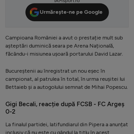
iAMsport.ro
Serie A
Urmărește-ne pe Google
Bundesliga
Ligue 1
Campioana României a avut o prestație mult sub
Campionate
așteptări duminică seara pe Arena Națională,
Starurile fotbalului
făcându-i misiunea ușoară portarului David Lazar.
EURO 2024
Bucureștenii au înregistrat un nou eșec în
Stranieri
campionat, al patrulea în total, în urma reușitei lui
Clasamente
Bettaieb și a autogolului semnat de Mihai Popescu.
Gigi Becali, reacție după FCSB - FC Argeș
0-2
Tenis
La finalul partidei, latifundiarul din Pipera a anunțat
Handbal
inclusiv că nu este cu gândul la titlu în acest