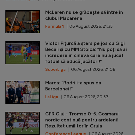
McLaren nu se grăbește să intre în
clubul Macarena
Formula 1
| 06 August 2026, 21:35
Victor Pițurcă a șters pe jos cu Gigi
Becali și cu MM Stoica: ”Nu poți să ai
încredere în cineva care nu a jucat
fotbal să aducă jucători!”
SuperLiga
| 06 August 2026, 21:06
Marca: ”Rodri i-a spus da
Barcelonei!”
LaLiga
| 06 August 2026, 20:37
CFR Cluj - Tromso 0-5. Coșmarul
nordic continuă pentru ardeleni!
Rezultat umilitor în Gruia
Conference League
| 06 August 2026,