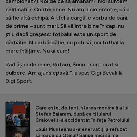
campionat?) Noi de ce să amânăm? Noi suntem
calificați în Conference. Nu am nicio emoție, că o
să fie altă echipă. Altfel aleargă, e vorba de bani,
de prime – sunt mari. Să vă intre bine în cap, nu
știu dacă greșesc: fotbalul este un sport de
bărbăție. Nu ai bărbăție, nu poți să joci fotbal la
mare înălțime. Nu ai cum!
Râd ăștia de mine, Rotaru, Șucu… sunt praf și
pulbere. Am ajuns epavă!”
, a spus Gigi Becali la
Digi Sport.
CITEȘTE ȘI
Care este, de fapt, starea medicală a lui
Ștefan Baiaram, după ce titularul
Craiovei s-a accidentat în fața Petrolului
Louis Munteanu s-a enervat și a refuzat
să joace cu Oțelul! Șanse mici să mai