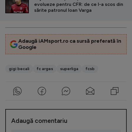
evolueze pentru CFR: de ce l-a scos din
sărite patronul Ioan Varga
Adaugă iAMsport.ro ca sursă preferată în
Google
gigi becali
fc arges
superliga
fcsb
Adaugă comentariu