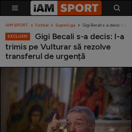
iAM SPORT
Fotbal
SuperLiga
Gigi Becali s-a decis: l-a t
Gigi Becali s-a decis: l-a
EXCLUSIV
trimis pe Vulturar să rezolve
transferul de urgență
SuperLiga
Liga 2
Cupa României
Echipa Națională
U21
Fotbal feminin