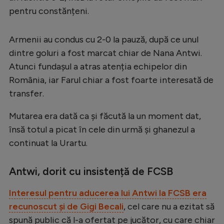
Intră în cont
pentru constănțeni.
Creează cont
Armenii au condus cu 2-0 la pauză, după ce unul
dintre goluri a fost marcat chiar de Nana Antwi.
Atunci fundașul a atras atenția echipelor din
România, iar Farul chiar a fost foarte interesată de
transfer.
Mutarea era dată ca și făcută la un moment dat,
însă totul a picat în cele din urmă și ghanezul a
continuat la Urartu.
Antwi, dorit cu insistență de FCSB
Interesul pentru aducerea lui Antwi la FCSB era
recunoscut și de Gigi Becali
, cel care nu a ezitat să
spună public că l-a ofertat pe jucător, cu care chiar