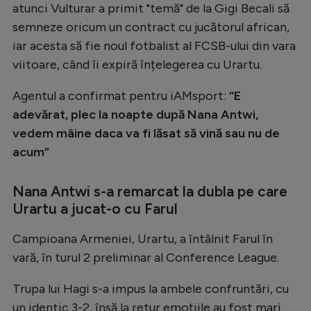
atunci Vulturar a primit "temă" de la Gigi Becali să
Natație
semneze oricum un contract cu jucătorul african,
Formula 1
iar acesta să fie noul fotbalist al FCSB-ului din vara
viitoare, când îi expiră înțelegerea cu Urartu.
Gimnastică
Auto
Agentul a confirmat pentru iAMsport:
“E
adevărat, plec la noapte după Nana Antwi,
Rugby
vedem mâine daca va fi lăsat să vină sau nu de
Ciclism
acum”
Alte sporturi
Nana Antwi s-a remarcat la dubla pe care
JO 2024
Urartu a jucat-o cu Farul
JO 2026
Campioana Armeniei, Urartu, a întâlnit Farul în
vară, în turul 2 preliminar al Conference League.
Trupa lui Hagi s-a impus la ambele confruntări, cu
un identic 3-2, însă la retur emoțiile au fost mari