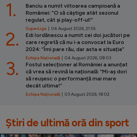
1.
Banciu a numit viitoarea campioană a
României: ”O să câștige atât sezonul
regulat, cât și play-off-ul!”
SuperLiga
| 04 August 2026, 21:55
2.
Edi Iordănescu a numit cei doi jucători pe
care regretă că nu i-a convocat la Euro
2024: ”Îmi pare rău, dar asta e situația”
Echipa Națională
| 04 August 2026, 08:03
3.
Fostul selecționer al României a anunțat
că vrea să revină la națională: ”Mi-aș dori
să reușesc o performanță mai mare
decât ultima!”
Echipa Națională
| 03 August 2026, 18:02
Știri de ultimă oră din sport