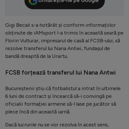
Urmărește-ne pe Google
Serie A
Bundesliga
Gigi Becali s-a hotărât și conform informațiilor
Ligue 1
obținute de iAMsport l-a trimis în această seară pe
Campionate
Florin Vulturar, impresarul de casă al FCSB-ului, să
rezolve transferul lui Nana Antwi, fundașul de
Starurile fotbalului
bandă dreaptă de la Urartu.
EURO 2024
FCSB forțează transferul lui Nana Antwi
Stranieri
Clasamente
Bucureștenii știu că fotbalistul a intrat în ultimele
6 luni de contract și încearcă să-i convingă pe
oficialii formației armene să-l lase pe jucător să
plece încă din această iarnă.
Tenis
Handbal
Dacă lucrurile nu se vor rezolva în acest sens,