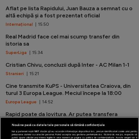
Aflat pe lista Rapidului, Juan Bauza a semnat cu o
altă echipă și a fost prezentat oficial
Internațional
| 15:50
Real Madrid face cel mai scump transfer din
istoria sa
SuperLiga
| 15:34
Cristian Chivu, concluzii după Inter - AC Milan 1-1
Stranieri
| 15:21
Cine transmite KuPS - Universitatea Craiova, din
turul 3 Europa League. Meciul începe la 18:00
Europa League
| 14:52
Rapid poate da lovitura. Ar putea transfera
gratis un jucător de la o rivală
Nouă ne pasă ca datele tale personale să rămână confidențiale
SuperLiga
| 14:22
Noi și partenerii noștri
1017
stocăm și/sau accesăm informații pe dispozitivul dvs., precum identificatorii cookie unici pentru
prelucrarea datelor cu caracter personal. Puteți accepta sau gestiona preferințele dvs. făcând clic mai jos, respectiv vă
puteți opune utilizării unui interes legitim în orice moment pe pagina cu politica de confidențialitate. Aceste alegeri vor fi