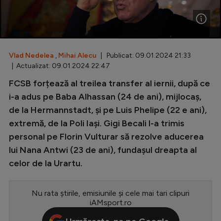
Special
Diverse
Inedit
Vlad Nedelea
,
Mihai Alecu
| Publicat: 09.01.2024 21:33
| Actualizat: 09.01.2024 22:47
Clasamente
FCSB forțează al treilea transfer al iernii, după ce
i-a adus pe Baba Alhassan (24 de ani), mijlocaș,
de la Hermannstadt, și pe Luis Phelipe (22 e ani),
extremă, de la Poli Iași. Gigi Becali l-a trimis
Champions League
personal pe Florin Vulturar să rezolve aducerea
Europa League
lui Nana Antwi (23 de ani), fundașul dreapta al
Conference League
celor de la Urartu.
CM 2026
Nu rata știrile, emisiunile și cele mai tari clipuri
Premier League
iAMsport.ro
LaLiga