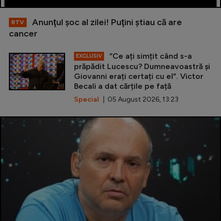
Anunţul şoc al zilei! Puţini ştiau că are
RTV
cancer
”Ce ați simțit când s-a
EXCLUSIV
prăpădit Lucescu? Dumneavoastră și
Giovanni erați certați cu el”. Victor
Becali a dat cărțile pe față
Special
| 05 August 2026, 13:23