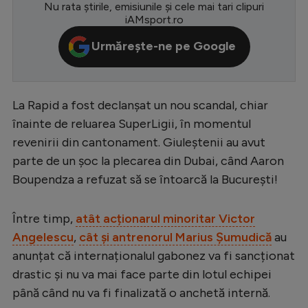
Nu rata știrile, emisiunile și cele mai tari clipuri
Serie A
iAMsport.ro
Bundesliga
Urmărește-ne pe Google
Ligue 1
Campionate
La Rapid a fost declanșat un nou scandal, chiar
Starurile fotbalului
înainte de reluarea SuperLigii, în momentul
revenirii din cantonament. Giuleștenii au avut
EURO 2024
parte de un șoc la plecarea din Dubai, când Aaron
Stranieri
Boupendza a refuzat să se întoarcă la București!
Clasamente
Între timp,
atât acționarul minoritar Victor
Angelescu
,
cât și antrenorul Marius Șumudică
au
anunțat că internaționalul gabonez va fi sancționat
Tenis
drastic și nu va mai face parte din lotul echipei
până când nu va fi finalizată o anchetă internă.
Handbal