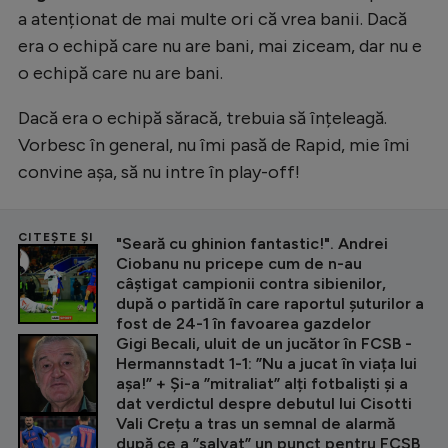
a atenționat de mai multe ori că vrea banii. Dacă
era o echipă care nu are bani, mai ziceam, dar nu e
o echipă care nu are bani.
Dacă era o echipă săracă, trebuia să înțeleagă.
Vorbesc în general, nu îmi pasă de Rapid, mie îmi
convine așa, să nu intre în play-off!
CITEȘTE ȘI
"Seară cu ghinion fantastic!". Andrei
Ciobanu nu pricepe cum de n-au
câștigat campionii contra sibienilor,
după o partidă în care raportul șuturilor a
fost de 24-1 în favoarea gazdelor
Gigi Becali, uluit de un jucător în FCSB -
Hermannstadt 1-1: ”Nu a jucat în viața lui
așa!” + Și-a ”mitraliat” alți fotbaliști și a
dat verdictul despre debutul lui Cisotti
Vali Crețu a tras un semnal de alarmă
după ce a ”salvat” un punct pentru FCSB