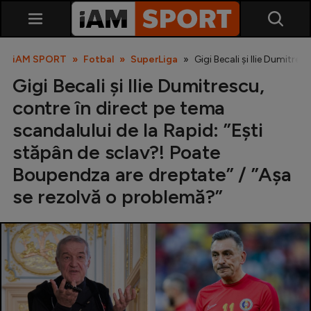
iAM SPORT
Fotbal
SuperLiga
Gigi Becali și Ilie Dumitr
Gigi Becali și Ilie Dumitrescu,
contre în direct pe tema
scandalului de la Rapid: ”Ești
stăpân de sclav?! Poate
Boupendza are dreptate” / ”Așa
SuperLiga
se rezolvă o problemă?”
Liga 2
Cupa României
Echipa Națională
U21
Fotbal feminin