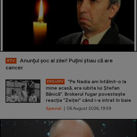
Anunţul şoc al zilei! Puţini ştiau că are
RTV
cancer
”Pe Nadia am întâlnit-o la
EXCLUSIV
mine acasă, era iubita lui Ștefan
Bănică”. Brokerul fugar povestește
reacția ”Zeiței” când i-a intrat în baie
Special
| 06 August 2026, 19:59