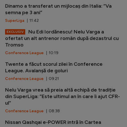
Dinamo a transferat un mijlocaș din Italia: ”Va
semna pe 3 ani”
SuperLiga
| 11:42
Nu Edi Iordănescu! Nelu Varga a
EXCLUSIV
ofertat un alt antrenor român după dezastrul cu
Tromso
Conference League
| 10:19
Twente a făcut scorul zilei în Conference
League. Avalanșă de goluri
Conference League
| 09:21
Nelu Varga vrea să preia altă echipă de tradiție
din SuperLiga: ”Este ultimul an în care îi ajut CFR-
ul”
Conference League
| 08:38
Nissan Qashqai e-POWER intră în Cartea