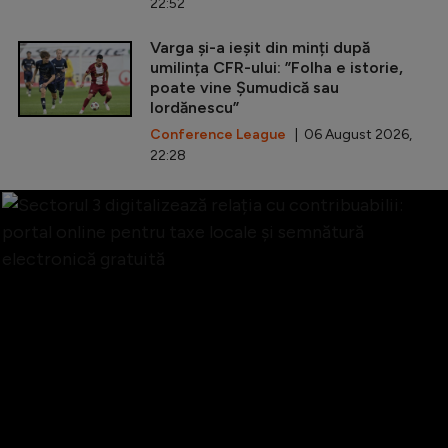
22:52
Varga și-a ieșit din minți după
umilința CFR-ului: ”Folha e istorie,
poate vine Șumudică sau
Iordănescu”
Conference League
| 06 August 2026,
22:28