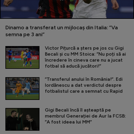
Dinamo a transferat un mijlocaș din Italia: ”Va
semna pe 3 ani”
Victor Pițurcă a șters pe jos cu Gigi
Becali și cu MM Stoica: ”Nu poți să ai
încredere în cineva care nu a jucat
fotbal să aducă jucători!”
”Transferul anului în România!”. Edi
Iordănescu a dat verdictul despre
fotbalistul care a semnat cu Rapid
Gigi Becali încă îl așteaptă pe
membrul Generației de Aur la FCSB:
”A fost ideea lui MM”