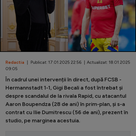
Special
Diverse
Inedit
Clasamente
Redactia
| Publicat: 17.01.2025 22:56 | Actualizat: 18.01.2025
09:05
Champions League
În cadrul unei intervenții în direct, după FCSB -
Hermannstadt 1-1, Gigi Becali a fost întrebat și
Europa League
despre scandalul de la rivala Rapid, cu atacantul
Conference League
Aaron Boupendza (28 de ani) în prim-plan, și s-a
CM 2026
contrat cu Ilie Dumitrescu (56 de ani), prezent în
studio, pe marginea acestuia.
Premier League
LaLiga