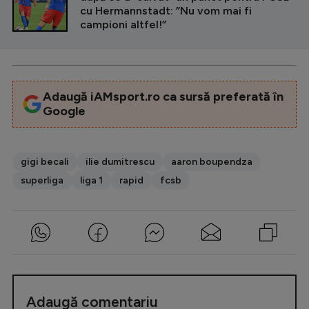
cu Hermannstadt: ”Nu vom mai fi
campioni altfel!”
Adaugă iAMsport.ro ca sursă preferată în
Google
gigi becali
ilie dumitrescu
aaron boupendza
superliga
liga 1
rapid
fcsb
Adaugă comentariu