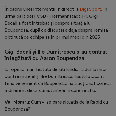
Natație
În cadrul unei intervenții în direct la
Digi Sport
, în
Formula 1
urma partidei FCSB - Hermannstadt 1-1, Gigi
Becali a fost întrebat și despre situația lui
Gimnastică
Boupendza, după ce discutase deja despre remiza
Auto
obținută de echipa sa în primul meci din 2025.
Rugby
Gigi Becali și Ilie Dumitrescu s-au contrat
Ciclism
în legătură cu Aaron Boupendza
Alte sporturi
Iar opinia manifestată de latifundiar a dus la mici
JO 2024
contre între el și Ilie Dumitrescu, fostul atacant
JO 2026
fiind vehement că Boupendza nu a acționat corect
indiferent de circumstanțele în care se afla.
Vali Moraru:
Cum vi se pare situația de la Rapid cu
Boupendza?