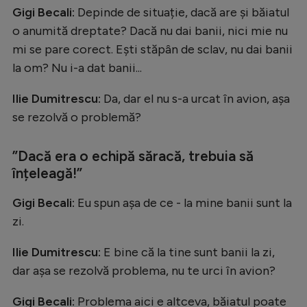
Intră în cont
Gigi Becali:
Depinde de situație, dacă are și băiatul
Creează cont
o anumită dreptate? Dacă nu dai banii, nici mie nu
mi se pare corect. Ești stăpân de sclav, nu dai banii
la om? Nu i-a dat banii...
Ilie Dumitrescu:
Da, dar el nu s-a urcat în avion, așa
se rezolvă o problemă?
”Dacă era o echipă săracă, trebuia să
înțeleagă!”
Gigi Becali:
Eu spun așa de ce - la mine banii sunt la
zi.
Ilie Dumitrescu:
E bine că la tine sunt banii la zi,
dar așa se rezolvă problema, nu te urci în avion?
Gigi Becali:
Problema aici e altceva, băiatul poate