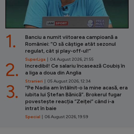
1.
Banciu a numit viitoarea campioană a
României: ”O să câștige atât sezonul
regulat, cât și play-off-ul!”
SuperLiga
| 04 August 2026, 21:55
2.
Incredibil! Ce salariu încasează Coubiș în
a liga a doua din Anglia
Stranieri
| 05 August 2026, 12:34
3.
”Pe Nadia am întâlnit-o la mine acasă, era
iubita lui Ștefan Bănică”. Brokerul fugar
povestește reacția ”Zeiței” când i-a
intrat în baie
Special
| 06 August 2026, 19:59